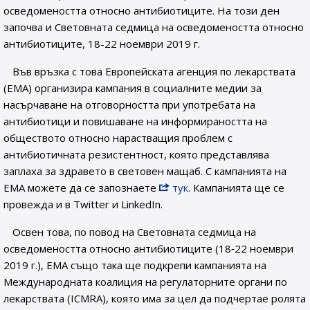
осведомеността относно антибиотиците. На този ден
започва и Световната седмица на осведомеността относно
антибиотиците, 18-22 ноември 2019 г.
Във връзка с това Европейската агенция по лекарствата
(ЕМА) организира кампания в социалните медии за
насърчаване на отговорността при употребата на
антибиотици и повишаване на информираността на
обществото относно нарастващия проблем с
антибиотичната резистентност, която представлява
заплаха за здравето в световен мащаб. С кампанията на
ЕМА можете да се запознаете
тук
. Кампанията ще се
провежда и в Twitter и LinkedIn.
Освен това, по повод на Световната седмица на
осведомеността относно антибиотиците (18‑22 ноември
2019 г.), ЕМА също така ще подкрепи кампанията на
Международната коалиция на регулаторните органи по
лекарствата (ICMRA), която има за цел да подчертае ролята