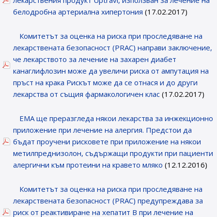
лекарствения продукт Uptravi, използван за лечение на
белодробна артериална хипертония
(17.02.2017)
Комитетът за оценка на риска при проследяване на
лекарствената безопасност (PRAC) направи заключение,
че лекарството за лечение на захарен диабет
канаглифлозин може да увеличи риска от ампутация на
пръст на крака Рискът може да се отнася и до други
лекарства от същия фармакологичен клас
(17.02.2017)
EMA ще преразгледа някои лекарства за инжекционно
приложение при лечение на алергия. Предстои да
бъдат проучени рисковете при приложение на някои
метилпреднизолон, съдържащи продукти при пациенти
алергични към протеини на кравето мляко
(12.12.2016)
Комитетът за оценка на риска при проследяване на
лекарствената безопасност (PRAC) предупреждава за
риск от реактивиране на хепатит B при лечение на