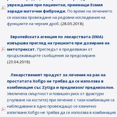
увреждания при пациентки, приемащи Есмия
заради маточни фиброиди.
По време на лечението
се изисква провеждане на редовни изследвания на
функциите на черния дроб.
(28.05.2018)
Eвропейската агенция по лекарствата (ЕМА)
извършва преглед на грешките при дозиране на
метотрексат.
Прегледът е предизвикан от
продължаващите съобщения за предозиране.
(23.04.2018)
Лекарственият продукт за лечение на рак на
простатата Xofigo не трябва да се използва в
комбинация със Zytiga и преднизон/ преднизолон.
Увеличена смъртност и повишен риск от фрактури
(счупване на костите) при лечение с тази комбинация са
наблюдавани в едно провеждащо се клинично
изпитване.Xofigo не трябва да се използва в комбинация