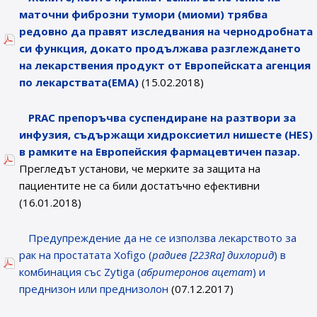
маточни фиброзни тумори (миоми) трябва
редовно да правят изследвания на чернодробната
си функция, докато продължава разглеждането
на лекарствения продукт от Европейската агенция
по лекарствата(ЕМА)
(15.02.2018)
PRAC препоръчва суспендиране на разтвори за
инфузия, съдържащи хидроксиетил нишесте (HES)
в рамките на Европейския фармацевтичен пазар.
Прегледът установи, че мерките за защита на
пациентите не са били достатъчно ефективни
(16.01.2018)
Предупреждение да не се използва лекарството за
рак на простатата Xofigo (
радиев [223Ra] дихлорид
) в
комбинация със Zytiga (
абритеронов ацетат
) и
преднизон или преднизолон
(07.12.2017)