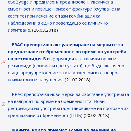
със Zytiga и преднизон/ преднизолон. Увеличена
смъртност и повишен риск от фрактури (счупване на
костите) при лечение с тази комбинация са
наблюдавани в едно провеждащо се клинично
изпитване.
(28.03.2018)
PRAC
препоръчва актуализиране на мерките за
предпазване от бременност по време на употреба
на ретиноиди.
В информацията на всички орални
ретиноиди (приемани през устата) ще бъде включено
също предупреждение за възможен риск от невро-
психиатрични нарушения.
(21.02.2018)
PRAC препоръчва нови мерки за избягване употребата
на валпроат по време на бременността. Нови
рестрикции на употребата; установяване на програма за
предпазване от бременност (ППБ)
(20.02.2018)
Жените, които приемат Есмия за лечение на