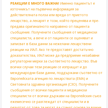
РЕАКЦИИ Е МНОГО ВАЖНА!
Именно пациентът е
източникът на първична информация за
действителната полза или вреда от приетото
лекарство, а лекарят е този, който преценява и пре-
предава оригиналното направено от пациента
съобщение. Получените съобщения от медицински
специалисти, а вече и от пациенти се оценяват и
записват в база данни за нежелани лекарствени
реакции на ИАЛ. Ако те предоставят достатъчно
доказателства, ИАЛ може да предприеме незабавни
регулаторни мерки за съответното лекарство. Във
всички случаи тези реакции се изпращат и до
международни бази данни, поддържани съответно от
Европейската агенция по лекарствата (ЕМА) и
Световната здравна организация (СЗО). Получените
съобщения от всички пациенти и медицински
специалисти от всички държави на Европейския съюз
ежемесечно се разглеждат от специалисти и в
резултат от това те могат да станат основа за важни