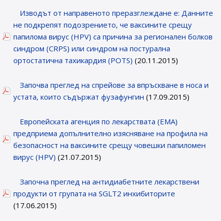
Изводът от направеното преразглеждане е: Данните
не подкрепят подозрението, че ваксините срещу
папилома вирус (HPV) са причина за регионален болков
синдром (CRPS) или синдром на постурална
ортостатична тахикардия (POTS)
(20.11.2015)
Започва преглед на спрейове за впръскване в носа и
устата, които съдържат фузафунгин
(17.09.2015)
Eвропейската агенция по лекарствата (ЕМА)
предприема допълнително изясняване на профила на
безопасност на ваксините срещу човешки папиломен
вирус (HPV)
(21.07.2015)
Започна преглед на антидиабетните лекарствени
продукти от групата на SGLT2 инхибиторите
(17.06.2015)