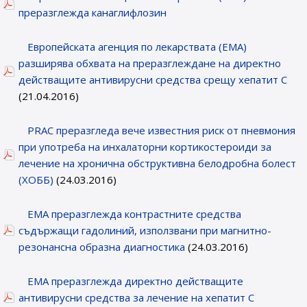
преразглежда канаглифлозин
Eвропейската агенция по лекарствата (ЕМА)
разширява обхвата на преразглеждане на директно
действащите антивирусни средства срещу хепатит С
(21.04.2016)
PRAC преразгледа вече известния риск от пневмония
при употреба на инхалаторни кортикостероиди за
лечение на хронична обструктивна белодробна болест
(ХОББ)
(24.03.2016)
ЕМА преразглежда контрастните средства
съдържащи гадолиний, използвани при магнитно-
резонансна образна диагностика
(24.03.2016)
EMA преразглежда директно действащите
антивирусни средства за лечение на хепатит C