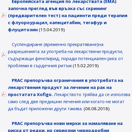
Европейската агенция по лекарствата (ЕМА)
започна преглед във връзка със скрининг
(предварителен тест) на пациенти преди терапия
с флуороурацил, капецитабин, тегафур и
флуцитозин
(15.04.2019)
Суспендиране (временно прекратяване)на
разрешенията за употреба на лекарствени продукти,
съдържащи фенспирид, поради потенциален риск от
проблеми в сърдечния ритъм
(15.02.2019)
PRAC препоръчва ограничения в употребата на
лекарствения продукт за лечение на рак на
простатата Xofigo.
Лекарството трябва да се използва
само след две предишни лечения или когато не могат
да бъдат приложени други такива.
(06.08.2018)
PRAC препоръчва нови мерки за намаляване на
риска от редки, но сериозни чернодробни