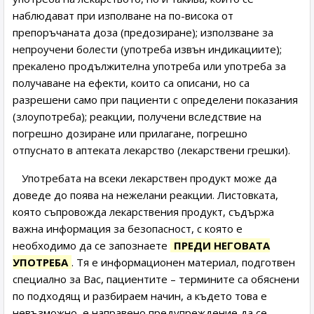
наблюдават при изполване на по-висока от
препоръчаната доза (предозиране); използване за
непроучени болести (употреба извън индикациите);
прекалено продължителна употреба или употреба за
получаване на ефекти, които са описани, но са
разрешени само при пациенти с определени показания
(злоупотреба); реакции, получени вследствие на
погрешно дозиране или прилагане, погрешно
отпуснато в аптеката лекарство (лекарствени грешки).
Употребата на всеки лекарствен продукт може да
доведе до поява на нежелани реакции. Листовката,
която съпровожда лекарствения продукт, съдържа
важна информация за безопасност, с която е
необходимо да се запознаете
ПРЕДИ НЕГОВАТА
УПОТРЕБА
. Тя е информационен материал, подготвен
специално за Вас, пациентите – термините са обяснени
по подходящ и разбираем начин, а където това е
невъзможно, е направено предупреждение да се