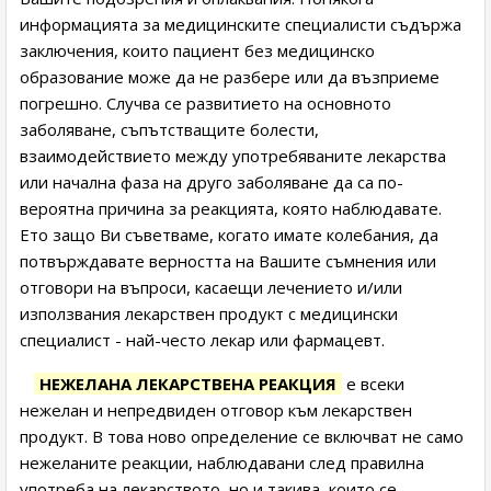
информацията за медицинските специалисти съдържа
заключения, които пациент без медицинско
образование може да не разбере или да възприеме
погрешно. Случва се развитието на основното
заболяване, съпътстващите болести,
взаимодействието между употребяваните лекарства
или начална фаза на друго заболяване да са по-
вероятна причина за реакцията, която наблюдавате.
Ето защо Ви съветваме, когато имате колебания, да
потвърждавате верността на Вашите съмнения или
отговори на въпроси, касаещи лечението и/или
използвания лекарствен продукт с медицински
специалист - най-често лекар или фармацевт.
НЕЖЕЛАНА ЛЕКАРСТВЕНА РЕАКЦИЯ
е всеки
нежелан и непредвиден отговор към лекарствен
продукт. В това ново определение се включват не само
нежеланите реакции, наблюдавани след правилна
употреба на лекарството, но и такива, които се