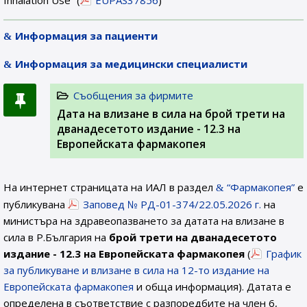
Inhalation Use” (
EUPAS37856
)
Информация за пациенти
Информация за медицински специалисти
Съобщения за фирмите
Дата на влизане в сила на брой трети на
дванадесетото издание - 12.3 на
Европейската фармакопея
На интернет страницата на ИАЛ в раздел
“Фармакопея”
е
публикувана
Заповед № РД-01-374/22.05.2026 г.
на
министъра на здравеопазването за датата на влизане в
сила в Р.България на
брой трети на дванадесетото
издание - 12.3 на Европейската фармакопея
(
График
за публикуване и влизане в сила на 12-то издание на
Европейската фармакопея
и обща информация). Датата е
определена в съответствие с разпоредбите на член 6,