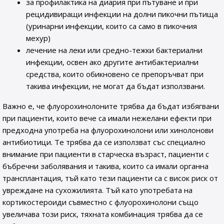
за профилактика на диария при пътуване и при
рецидивиращи инфекции на долни пикочни пътища
(уринарни инфекции, които са само в пикочния
мехур)
лечение на леки или средно-тежки бактериални
инфекции, освен ако другите антибактериални
средства, които обикновено се препоръчват при
такива инфекции, не могат да бъдат използвани.
Важно е, че флуорохинолоните трябва да бъдат избягвани
при пациенти, които вече са имали нежелани ефекти при
предходна употреба на флуорохинолони или хинолонови
антибиотици. Те трябва да се използват със специално
внимание при пациенти в старческа възраст, пациенти с
бъбречни заболявания и такива, които са имали органна
трансплантация, тъй като тези пациенти са с висок риск от
увреждане на сухожилията. Тъй като употребата на
кортикостероиди съвместно с флуорохинолони също
увеличава този риск, тяхната комбинация трябва да се