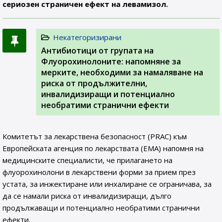
сериозен страничен ефект на левамизол.
Некатегоризирани
Антибиотици от групата на
Флуорохинолоните: напомняне за
мерките, необходими за намаляване на
риска от продължителни,
инвалидизиращи и потенциално
необратими странични ефекти
Комитетът за лекарствена безопасност (PRAC) към
Европейската агенция по лекарствата (ЕМА) напомня на
медицинските специалисти, че прилагането на
флуорохинолони в лекарствени форми за прием през
устата, за инжектиране или инхалиране се ограничава, за
да се намали риска от инвалидизиращи, дълго
продължаващи и потенциално необратими странични
ефекти.