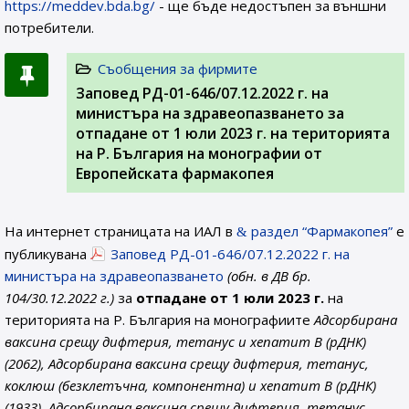
https://meddev.bda.bg/
- ще бъде недостъпен за външни
потребители.
Съобщения за фирмите
Заповед РД-01-646/07.12.2022 г. на
министъра на здравеопазването за
отпадане от 1 юли 2023 г. на територията
на Р. България на монографии от
Европейската фармакопея
На интернет страницата на ИАЛ в
раздел “Фармакопея”
е
публикувана
Заповед РД-01-646/07.12.2022 г. на
министъра на здравеопазването
(обн. в ДВ бр.
104/30.12.2022 г.)
за
отпадане от 1 юли 2023 г.
на
територията на Р. България на монографиите
Адсорбирана
ваксина срещу дифтерия, тетанус и хепатит B (рДНК)
(2062), Адсорбирана ваксина срещу дифтерия, тетанус,
коклюш (безклетъчна, компонентна) и хепатит B (рДНК)
(1933), Адсорбирана ваксина срещу дифтерия, тетанус,