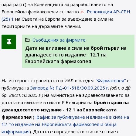
параграф г) на Конвенцията за разработването на
Европейска фармакопея и съгласно
Резолюция AP-CPH
(25) 1
на Съвета на Европа за въвеждане в сила на
териториите на държавите-членки.
Съобщения за фирмите
Дата на влизане в сила на брой първи на
дванадесетото издание - 12.1 на
Европейската фармакопея
На интернет страницата на ИАЛ в раздел
“Фармакопея”
е
публикувана
Заповед № РД-01-518/30.09.2025 г.
(обн. в ДВ
бр. 88/21.10.2025 г.)
на министъра на здравеопазването за
датата на влизане в сила в Р.България на
брой първи на
дванадесетото издание - 12.1
на Европейската
фармакопея
(
График за публикуване и влизане в сила на
12-то издание на Европейската фармакопея и обща
информация
). Датата е определена в съответствие с