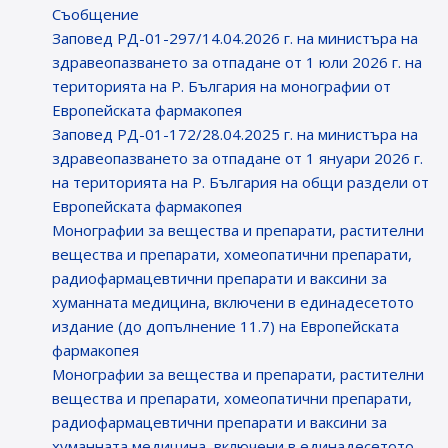
Съобщение
Заповед РД-01-297/14.04.2026 г. на министъра на
здравеопазването за отпадане от 1 юли 2026 г. на
територията на Р. България на монографии от
Европейската фармакопея
Заповед РД-01-172/28.04.2025 г. на министъра на
здравеопазването за отпадане от 1 януари 2026 г.
на територията на Р. България на общи раздели от
Европейската фармакопея
Монографии за вещества и препарати, растителни
вещества и препарати, хомеопатични препарати,
радиофармацевтични препарати и ваксини за
хуманната медицина, включени в единадесетото
издание (до допълнение 11.7) на Европейската
фармакопея
Монографии за вещества и препарати, растителни
вещества и препарати, хомеопатични препарати,
радиофармацевтични препарати и ваксини за
хуманната медицина, включени в единадесетото