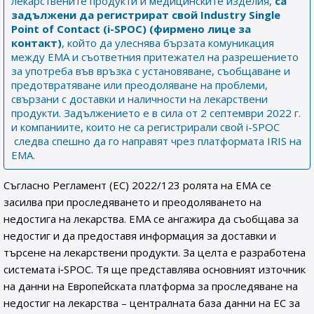
лекарствените продукти и медицинските изделия,
са
задължени
да регистрират свой
Industry Single
Point of Contact (i-SPOC) (фирмено лице за
контакт)
, който да улеснява бързата комуникация
между ЕМА и съответния притежател на разрешението
за употреба във връзка с установяване, съобщаване и
предотвратяване или преодоляване на проблеми,
свързани с доставки и наличности на лекарствени
продукти. Задължението е в сила от 2 септември 2022 г.
и компаниите, които не са регистрирали свой i-SPOC
следва спешно да го направят чрез платформата IRIS на
EMA.
Съгласно Регламент (ЕС) 2022/123 ролята на ЕМА се
засилва при проследяването и преодоляването на
недостига на лекарства. ЕМА се ангажира да съобщава за
недостиг и да предоставя информация за доставки и
търсене на лекарствени продукти. За целта е разработена
системата i‑SPOC. Тя ще представлява основният източник
на данни на Европейската платформа за проследяване на
недостиг на лекарства – централната база данни на ЕС за