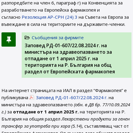
разпоредбите на член 6, параграф г) на Конвенцията за
разработването на Европейска фармакопея и
съгласно
Резолюция AP-CPH (24) 3
на Съвета на Европа за
въвеждане в сила на териториите на държавите-членки.
Съобщения за фирмите
Заповед РД-01-607/22.08.2024 г. на
министъра на здравеопазването за
отпадане от 1 април 2025 г. на
територията на Р. България на общ
раздел от Европейската фармакопея
На интернет страницата на ИАЛ в раздел “Фармакопея” е
публикувана
Заповед РД-01-607/22.08.2024 г.
на
министъра на здравеопазването
(обн. в ДВ бр. 77/10.09.2024
г.)
за
отпадане от 1 април 2025 г.
на територията на Р.
България на общия раздел
Лекарствени продукти за генен
трансфер за употреба при хора (5.14)
, съставляващ част от