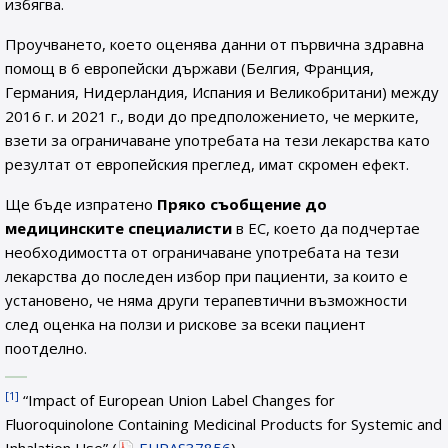
избягва.
Проучването, което оценява данни от първична здравна
помощ в 6 европейски държави (Белгия, Франция,
Германия, Нидерландия, Испания и Великобритани) между
2016 г. и 2021 г., води до предположението, че мерките,
взети за ограничаване употребата на тези лекарства като
резултат от европейския преглед, имат скромен ефект.
Ще бъде изпратено
Пряко съобщение до
медицинските специалисти
в ЕС, което да подчертае
необходимостта от ограничаване употребата на тези
лекарства до последен избор при пациенти, за които е
установено, че няма други терапевтични възможности
след оценка на ползи и рискове за всеки пациент
поотделно.
[1]
“Impact of European Union Label Changes for
Fluoroquinolone Containing Medicinal Products for Systemic and