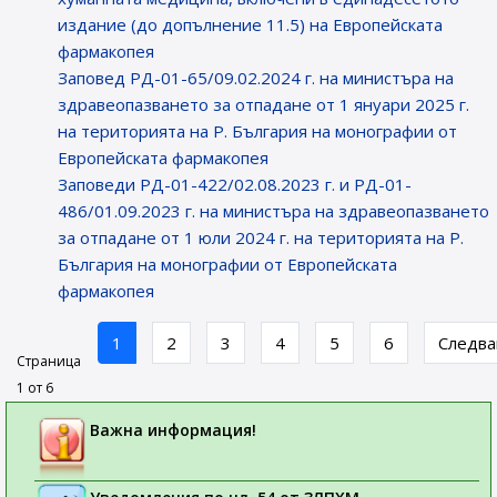
издание (до допълнение 11.5) на Европейската
фармакопея
Заповед РД-01-65/09.02.2024 г. на министъра на
здравеопазването за отпадане от 1 януари 2025 г.
на територията на Р. България на монографии от
Европейската фармакопея
Заповеди РД-01-422/02.08.2023 г. и РД-01-
486/01.09.2023 г. на министъра на здравеопазването
за отпадане от 1 юли 2024 г. на територията на Р.
България на монографии от Европейската
фармакопея
1
2
3
4
5
6
Следв
Страница
1 от 6
Важна информация!