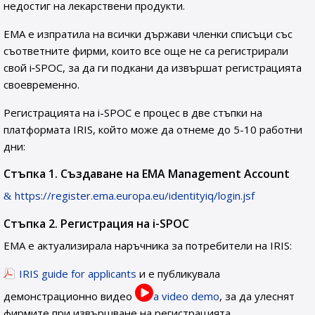
недостиг на лекарствени продукти.
ЕМА е изпратила на всички държави членки списъци със
съответните фирми, които все още не са регистрирали
свой i‑SPOC, за да ги подкани да извършат регистрацията
своевременно.
Регистрацията на i-SPOC е процес в две стъпки на
платформата IRIS, който може да отнеме до 5-10 работни
дни:
Стъпка 1. Създаване на EMA Management Account
https://register.ema.europa.eu/identityiq/login.jsf
Стъпка 2. Регистрация на i-SPOC
ЕМА е актуализирала наръчника за потребители на IRIS:
IRIS guide for applicants
и е публикувала
демонстрационно видео
a video demo
, за да улеснят
фирмите при извършване на регистрацията.