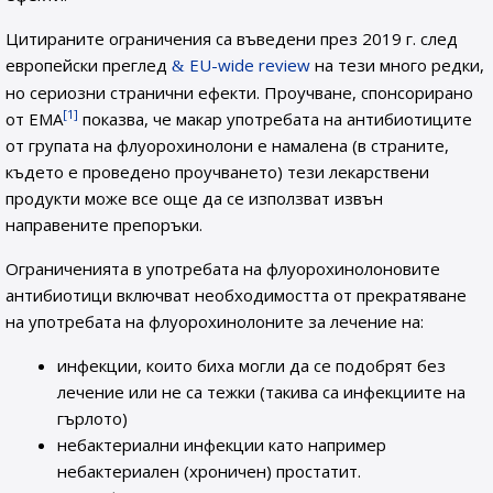
Цитираните ограничения са въведени през 2019 г. след
европейски преглед
EU-wide review
на тези много редки,
но сериозни странични ефекти. Проучване, спонсорирано
[1]
от ЕМА
показва, че макар употребата на антибиотиците
от групата на флуорохинолони е намалена (в страните,
където е проведено проучването) тези лекарствени
продукти може все още да се използват извън
направените препоръки.
Ограниченията в употребата на флуорохинолоновите
антибиотици включват необходимостта от прекратяване
на употребата на флуорохинолоните за лечение на:
инфекции, които биха могли да се подобрят без
лечение или не са тежки (такива са инфекциите на
гърлото)
небактериални инфекции като например
небактериален (хроничен) простатит.