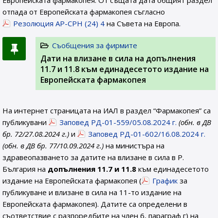
Европейската фармакопея. От същата дата общият раздел
отпада от Европейската фармакопея съгласно
Резолюция AP-CPH (24) 4
на Съвета на Европа.
Съобщения за фирмите
Дати на влизане в сила на допълнения
11.7 и 11.8 към единадесетото издание на
Европейската фармакопея
На интернет страницата на ИАЛ в раздел “Фармакопея” са
публикувани
Заповед РД-01-559/05.08.2024 г.
(обн. в ДВ
бр. 72/27.08.2024 г.)
и
Заповед РД-01-602/16.08.2024 г.
(обн. в ДВ бр. 77/10.09.2024 г.)
на министъра на
здравеопазването за датите на влизане в сила в Р.
България на
допълнения 11.7 и 11.8
към единадесетото
издание на Европейската фармакопея (
График
за
публикуване и влизане в сила на 11-то издание на
Европейската фармакопея). Датите са определени в
съответствие с разпоредбите на член 6, параграф г) на