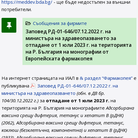
https://meddev.bda.bg/
- ще бъде недостъпен за външни
потребители.
Съобщения за фирмите
Заповед РД-01-646/07.12.2022 г. на
министъра на здравеопазването за
отпадане от 1 юли 2023 г. на територията
на Р. България на монографии от
Европейската фармакопея
На интернет страницата на ИАЛ в
раздел “Фармакопея”
е
публикувана
Заповед РД-01-646/07.12.2022 г. на
министъра на здравеопазването
(обн. в ДВ бр.
104/30.12.2022 г.)
за
отпадане от 1 юли 2023 г.
на
територията на Р. България на монографиите
Адсорбирана
ваксина срещу дифтерия, тетанус и хепатит B (рДНК)
(2062), Адсорбирана ваксина срещу дифтерия, тетанус,
коклюш (безклетъчна, компонентна) и хепатит B (рДНК)
(1933), Адсорбирана ваксина срещу дифтерия, тетанус,