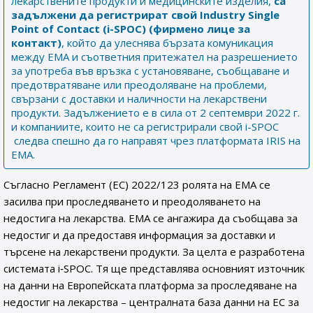
лекарствените продукти и медицинските изделия,
са
задължени
да регистрират свой
Industry Single
Point of Contact (i-SPOC) (фирмено лице за
контакт)
, който да улеснява бързата комуникация
между ЕМА и съответния притежател на разрешението
за употреба във връзка с установяване, съобщаване и
предотвратяване или преодоляване на проблеми,
свързани с доставки и наличности на лекарствени
продукти. Задължението е в сила от 2 септември 2022 г.
и компаниите, които не са регистрирали свой i-SPOC
следва спешно да го направят чрез платформата IRIS на
EMA.
Съгласно Регламент (ЕС) 2022/123 ролята на ЕМА се
засилва при проследяването и преодоляването на
недостига на лекарства. ЕМА се ангажира да съобщава за
недостиг и да предоставя информация за доставки и
търсене на лекарствени продукти. За целта е разработена
системата i‑SPOC. Тя ще представлява основният източник
на данни на Европейската платформа за проследяване на
недостиг на лекарства – централната база данни на ЕС за