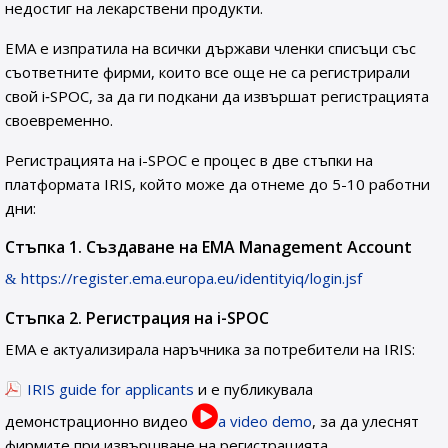
недостиг на лекарствени продукти.
ЕМА е изпратила на всички държави членки списъци със
съответните фирми, които все още не са регистрирали
свой i‑SPOC, за да ги подкани да извършат регистрацията
своевременно.
Регистрацията на i-SPOC е процес в две стъпки на
платформата IRIS, който може да отнеме до 5-10 работни
дни:
Стъпка 1. Създаване на EMA Management Account
https://register.ema.europa.eu/identityiq/login.jsf
Стъпка 2. Регистрация на i-SPOC
ЕМА е актуализирала наръчника за потребители на IRIS:
IRIS guide for applicants
и е публикувала
демонстрационно видео
a video demo
, за да улеснят
фирмите при извършване на регистрацията.