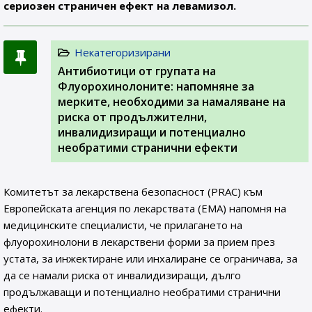
сериозен страничен ефект на левамизол.
Некатегоризирани
Антибиотици от групата на
Флуорохинолоните: напомняне за
мерките, необходими за намаляване на
риска от продължителни,
инвалидизиращи и потенциално
необратими странични ефекти
Комитетът за лекарствена безопасност (PRAC) към
Европейската агенция по лекарствата (ЕМА) напомня на
медицинските специалисти, че прилагането на
флуорохинолони в лекарствени форми за прием през
устата, за инжектиране или инхалиране се ограничава, за
да се намали риска от инвалидизиращи, дълго
продължаващи и потенциално необратими странични
ефекти.