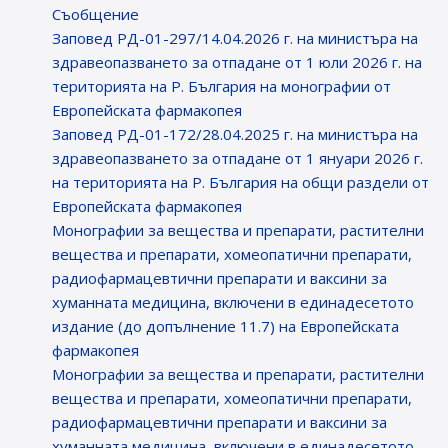
Съобщение
Заповед РД-01-297/14.04.2026 г. на министъра на
здравеопазването за отпадане от 1 юли 2026 г. на
територията на Р. България на монографии от
Европейската фармакопея
Заповед РД-01-172/28.04.2025 г. на министъра на
здравеопазването за отпадане от 1 януари 2026 г.
на територията на Р. България на общи раздели от
Европейската фармакопея
Монографии за вещества и препарати, растителни
вещества и препарати, хомеопатични препарати,
радиофармацевтични препарати и ваксини за
хуманната медицина, включени в единадесетото
издание (до допълнение 11.7) на Европейската
фармакопея
Монографии за вещества и препарати, растителни
вещества и препарати, хомеопатични препарати,
радиофармацевтични препарати и ваксини за
хуманната медицина, включени в единадесетото