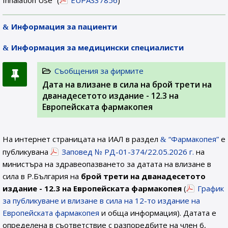
Inhalation Use” (
EUPAS37856
)
Информация за пациенти
Информация за медицински специалисти
Съобщения за фирмите
Дата на влизане в сила на брой трети на
дванадесетото издание - 12.3 на
Европейската фармакопея
На интернет страницата на ИАЛ в раздел
“Фармакопея”
е
публикувана
Заповед № РД-01-374/22.05.2026 г.
на
министъра на здравеопазването за датата на влизане в
сила в Р.България на
брой трети на дванадесетото
издание - 12.3 на Европейската фармакопея
(
График
за публикуване и влизане в сила на 12-то издание на
Европейската фармакопея
и обща информация). Датата е
определена в съответствие с разпоредбите на член 6,