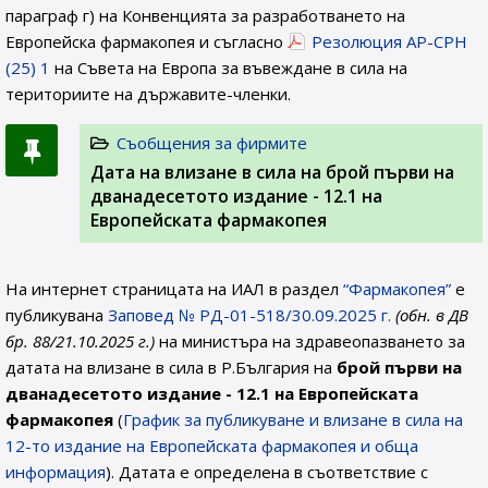
параграф г) на Конвенцията за разработването на
Европейска фармакопея и съгласно
Резолюция AP-CPH
(25) 1
на Съвета на Европа за въвеждане в сила на
териториите на държавите-членки.
Съобщения за фирмите
Дата на влизане в сила на брой първи на
дванадесетото издание - 12.1 на
Европейската фармакопея
На интернет страницата на ИАЛ в раздел
“Фармакопея”
е
публикувана
Заповед № РД-01-518/30.09.2025 г.
(обн. в ДВ
бр. 88/21.10.2025 г.)
на министъра на здравеопазването за
датата на влизане в сила в Р.България на
брой първи на
дванадесетото издание - 12.1
на Европейската
фармакопея
(
График за публикуване и влизане в сила на
12-то издание на Европейската фармакопея и обща
информация
). Датата е определена в съответствие с