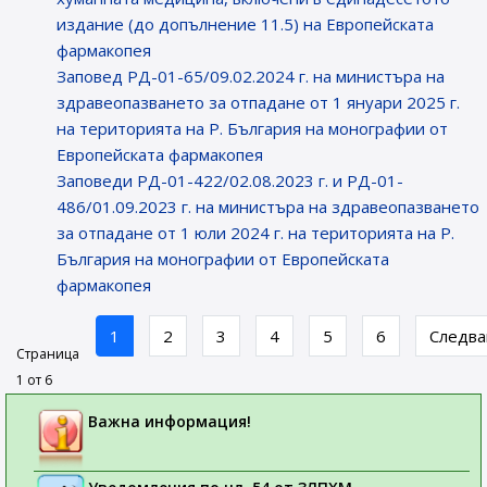
издание (до допълнение 11.5) на Европейската
фармакопея
Заповед РД-01-65/09.02.2024 г. на министъра на
здравеопазването за отпадане от 1 януари 2025 г.
на територията на Р. България на монографии от
Европейската фармакопея
Заповеди РД-01-422/02.08.2023 г. и РД-01-
486/01.09.2023 г. на министъра на здравеопазването
за отпадане от 1 юли 2024 г. на територията на Р.
България на монографии от Европейската
фармакопея
1
2
3
4
5
6
Следв
Страница
1 от 6
Важна информация!