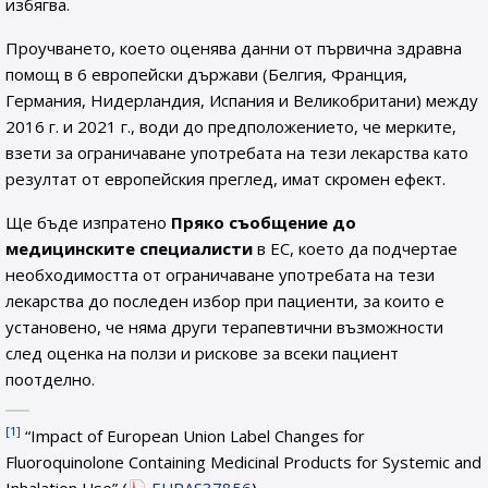
избягва.
Проучването, което оценява данни от първична здравна
помощ в 6 европейски държави (Белгия, Франция,
Германия, Нидерландия, Испания и Великобритани) между
2016 г. и 2021 г., води до предположението, че мерките,
взети за ограничаване употребата на тези лекарства като
резултат от европейския преглед, имат скромен ефект.
Ще бъде изпратено
Пряко съобщение до
медицинските специалисти
в ЕС, което да подчертае
необходимостта от ограничаване употребата на тези
лекарства до последен избор при пациенти, за които е
установено, че няма други терапевтични възможности
след оценка на ползи и рискове за всеки пациент
поотделно.
[1]
“Impact of European Union Label Changes for
Fluoroquinolone Containing Medicinal Products for Systemic and