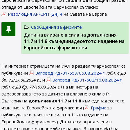
Европейската фармакопея. От същата дата общият раздел
отпада от Европейската фармакопея съгласно
Резолюция AP-CPH (24) 4
на Съвета на Европа.
Съобщения за фирмите
Дати на влизане в сила на допълнения
11.7 и 11.8 към единадесетото издание на
Европейската фармакопея
На интернет страницата на ИАЛ в раздел “Фармакопея” са
публикувани
Заповед РД-01-559/05.08.2024 г.
(обн. в ДВ
бр. 72/27.08.2024 г.)
и
Заповед РД-01-602/16.08.2024 г.
(обн. в ДВ бр. 77/10.09.2024 г.)
на министъра на
здравеопазването за датите на влизане в сила в Р.
България на
допълнения 11.7 и 11.8
към единадесетото
издание на Европейската фармакопея (
График
за
публикуване и влизане в сила на 11-то издание на
Европейската фармакопея). Датите са определени в
съответствие с разпоредбите на член 6, параграф г) на