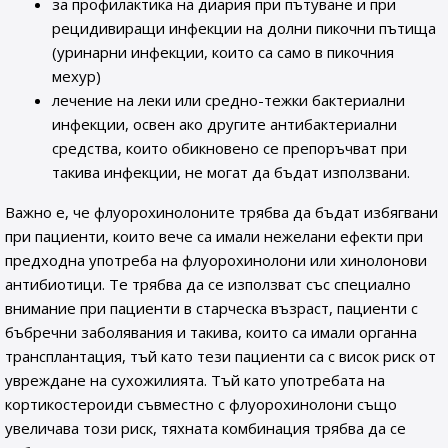
за профилактика на диария при пътуване и при
рецидивиращи инфекции на долни пикочни пътища
(уринарни инфекции, които са само в пикочния
мехур)
лечение на леки или средно-тежки бактериални
инфекции, освен ако другите антибактериални
средства, които обикновено се препоръчват при
такива инфекции, не могат да бъдат използвани.
Важно е, че флуорохинолоните трябва да бъдат избягвани
при пациенти, които вече са имали нежелани ефекти при
предходна употреба на флуорохинолони или хинолонови
антибиотици. Те трябва да се използват със специално
внимание при пациенти в старческа възраст, пациенти с
бъбречни заболявания и такива, които са имали органна
трансплантация, тъй като тези пациенти са с висок риск от
увреждане на сухожилията. Тъй като употребата на
кортикостероиди съвместно с флуорохинолони също
увеличава този риск, тяхната комбинация трябва да се