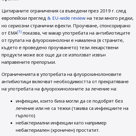
Цитираните ограничения са въведени през 2019 г. след
европейски преглед
EU-wide review
на тези много редки,
но сериозни странични ефекти. Проучване, спонсорирано
[1]
от ЕМА
показва, че макар употребата на антибиотиците
от групата на флуорохинолони е намалена (в страните,
където е проведено проучването) тези лекарствени
продукти може все още да се използват извън
направените препоръки.
Ограниченията в употребата на флуорохинолоновите
антибиотици включват необходимостта от прекратяване
на употребата на флуорохинолоните за лечение на:
инфекции, които биха могли да се подобрят без
лечение или не са тежки (такива са инфекциите на
гърлото)
небактериални инфекции като например
небактериален (хроничен) простатит.