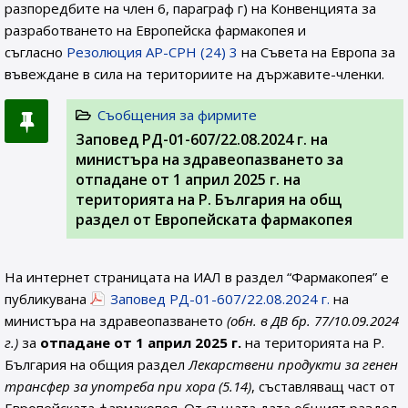
разпоредбите на член 6, параграф г) на Конвенцията за
разработването на Европейска фармакопея и
съгласно
Резолюция AP-CPH (24) 3
на Съвета на Европа за
въвеждане в сила на териториите на държавите-членки.
Съобщения за фирмите
Заповед РД-01-607/22.08.2024 г. на
министъра на здравеопазването за
отпадане от 1 април 2025 г. на
територията на Р. България на общ
раздел от Европейската фармакопея
На интернет страницата на ИАЛ в раздел “Фармакопея” е
публикувана
Заповед РД-01-607/22.08.2024 г.
на
министъра на здравеопазването
(обн. в ДВ бр. 77/10.09.2024
г.)
за
отпадане от 1 април 2025 г.
на територията на Р.
България на общия раздел
Лекарствени продукти за генен
трансфер за употреба при хора (5.14)
, съставляващ част от