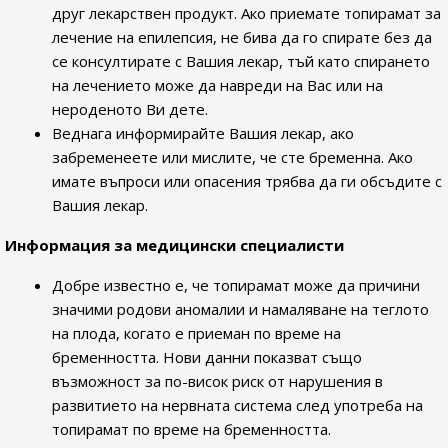
друг лекарствен продукт. Ако приемате топирамат за
лечение на епилепсия, не бива да го спирате без да
се консултирате с Вашия лекар, тъй като спирането
на лечението може да навреди на Вас или на
нероденото Ви дете.
Веднага информирайте Вашия лекар, ако
забременеете или мислите, че сте бременна. Ако
имате въпроси или опасения трябва да ги обсъдите с
Вашия лекар.
Информация за медицински специалисти
Добре известно е, че топирамат може да причини
значими родови аномалии и намаляване на теглото
на плода, когато е приеман по време на
бременността. Нови данни показват също
възможност за по-висок риск от нарушения в
развитието на нервната система след употреба на
топирамат по време на бременността.