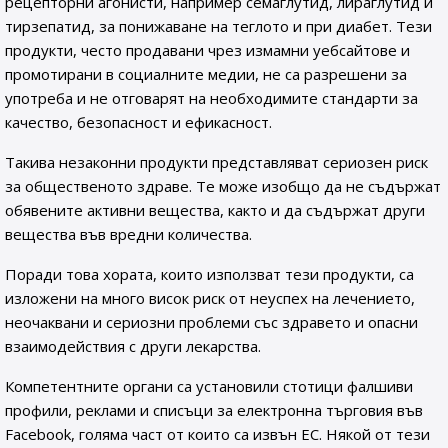
рецепторни агонисти, например семаглутид, лираглутид и
тирзепатид, за понижаване на теглото и при диабет. Тези
продукти, често продавани чрез измамни уебсайтове и
промотирани в социалните медии, не са разрешени за
употреба и не отговарят на необходимите стандарти за
качество, безопасност и ефикасност.
Такива незаконни продукти представляват сериозен риск
за общественото здраве. Те може изобщо да не съдържат
обявените активни вещества, както и да съдържат други
вещества във вредни количества.
Поради това хората, които използват тези продукти, са
изложени на много висок риск от неуспех на лечението,
неочаквани и сериозни проблеми със здравето и опасни
взаимодействия с други лекарства.
Компетентните органи са установили стотици фалшиви
профили, реклами и списъци за електронна търговия във
Facebook, голяма част от които са извън ЕС. Някой от тези