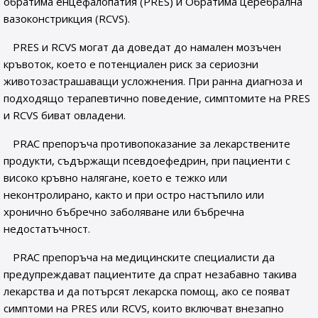
обратима енцефалопатия (PRES) и Обратима церебрална
вазоконстрикция (RCVS).
PRES и RCVS могат да доведат до намален мозъчен
кръвоток, което е потенциален риск за сериозни
животозастрашаващи усложнения. При ранна диагноза и
подходящо терапевтично поведение, симптомите на PRES
и RCVS биват овладени.
PRAC препоръча противопоказание за лекарствените
продукти, съдържащи псевдоефедрин, при пациенти с
високо кръвно налягане, което е тежко или
неконтролирано, както и при остро настъпило или
хронично бъбречно заболяване или бъбречна
недостатъчност.
PRAC препоръча на медицинските специалисти да
предупреждават пациентите да спрат незабавно такива
лекарства и да потърсят лекарска помощ, ако се появат
симптоми на PRES или RCVS, които включват внезапно