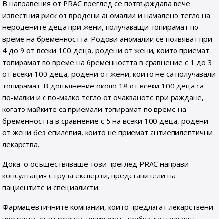
В направения от PRAC преглед се потвърждава вече
известния риск от вродени аномалии и намалено тегло на
неродените деца при жени, получаващи топирамат по
време на бременността. Родови аномалии се появяват при
4 до 9 от всеки 100 деца, родени от жени, които приемат
топирамат по време на бременността в сравнение с 1 до 3
от всеки 100 деца, родени от жени, които не са получавали
топирамат. В допълнение около 18 от всеки 100 деца са
по-малки и с по-малко тегло от очакваното при раждане,
когато майките са приемали топирамат по време на
бременността в сравнение с 5 на всеки 100 деца, родени
от жени без епилепия, които не приемат антиепилептични
лекарства.
Докато осъществяваше този преглед PRAC направи
консултация с група експерти, представители на
пациентите и специалисти.
Фармацевтичните компании, които предлагат лекарствени
продукти, съдържащи топирамат, трябва да направят