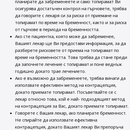
планирате да забременеете и само топирамат Ви
осигурява достатъчен контрол на гърчовете, трябва
да говорите с лекаря си за риска от приемане на
топирамат по време на бременност, както и за риска
от гърчове в периода на бременността.
Ако сте пациентка, която може да забременее,
Вашият лекар ще Ви предостави информация, за да
разберете рисковете от приема на топирамат по
време на бременността. Това трябва да стане преди
да започнете лечение с топирамат и поне веднъж
годишно докато трае лечението.
Ако е възможно да забременеете, трябва винаги да
използвате ефективен метод на контрацепция,
докато приемате топирамат. Посъветвайте се с
лекар относно това, кой е най- подходящият метод
на контрацепция за Вас, докато приемате топирамат.
Говорете с Вашия лекар, ако планирате бременност.
Не спирайте да използвате ефективна
контрацепция, докато Вашият лекар Ви препоръча