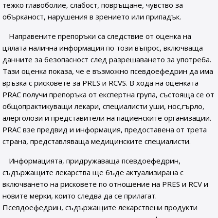
тежко главоболие, слабост, повръщане, чувство за
обърканост, нарушения в зрението или припадък.
Направените препоръки са следствие от оценка на
цялата налична информация по този въпрос, включваща
данните за безопасност след разрешаването за употреба.
Тази оценка показа, че е възможно псевдоефедрин да има
връзка с рисковете за PRES и RCVS. В хода на оценката
PRAC получи препоръка от експертна група, състояща се от
общопрактикуващи лекари, специалисти уши, нос,гърло,
алерголози и представители на пациенските организации.
PRAC взе предвид и информация, предоставена от трета
страна, представляваща медицинските специалисти.
Информацията, придружаваща псевдоефедрин,
съдържащите лекарства ще бъде актуализирана с
включването на рисковете по отношение на PRES и RCV и
новите мерки, които следва да се прилагат.
Псевдоефедрин, съдържащите лекарствени продукти