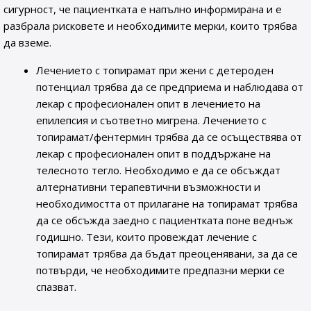
сигурност, че пациентката е напълно информирана и е
разбрала рисковете и необходимите мерки, които трябва
да вземе.
Лечението с топирамат при жени с детероден
потенциал трябва да се предприема и наблюдава от
лекар с професионален опит в лечението на
епилепсия и съответно мигрена. Лечението с
топирамат/фентермин трябва да се осъществява от
лекар с професионален опит в поддържане на
телесното тегло. Необходимо е да се обсъждат
алтернативни терапевтични възможности и
необходимостта от прилагане на топирамат трябва
да се обсъжда заедно с пациентката поне веднъж
годишно. Тези, които провеждат лечение с
топирамат трябва да бъдат преоценявани, за да се
потвърди, че необходимите предпазни мерки се
спазват.