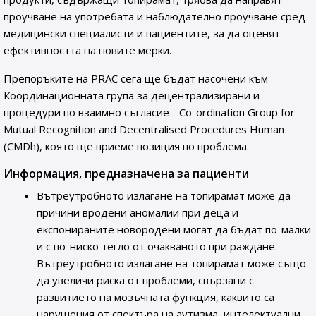
проучване на употребата и наблюдателно проучване сред
медицински специалисти и пациентите, за да оценят
ефективността на новите мерки.
Препоръките на PRAC сега ще бъдат насочени към
Координационната група за децентрализирани и
процедури по взаимно съгласие - Co-ordination Group for
Mutual Recognition and Decentralised Procedures Human
(CMDh), която ще приеме позиция по проблема.
Информация, предназначена за пациенти
Вътреутробното излагане на топирамат може да
причини вродени аномалии при деца и
експонираните новородени могат да бъдат по-малки
и с по-ниско тегло от очакваното при раждане.
Вътреутробното излагане на топирамат може също
да увеличи риска от проблеми, свързани с
развитието на мозъчната функция, каквито са
нарушения от спектъра на аутизма, интелектуални