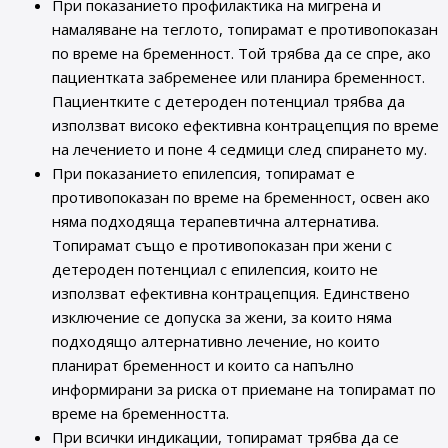
При показанието профилактика на мигрена и
намаляване на теглото, топирамат е противопоказан
по време на бременност. Той трябва да се спре, ако
пациентката забременее или планира бременност.
Пациентките с детероден потенциал трябва да
използват високо ефективна контрацепция по време
на лечението и поне 4 седмици след спирането му.
При показанието епилепсия, топирамат е
противопоказан по време на бременност, освен ако
няма подходяща терапевтична алтернатива.
Топирамат също е противопоказан при жени с
детероден потенциал с епилепсия, които не
използват ефективна контрацепция. Единствено
изключение се допуска за жени, за които няма
подходящо алтернативно лечение, но които
планират бременност и които са напълно
информирани за риска от приемане на топирамат по
време на бременността.
При всички индикации, топирамат трябва да се