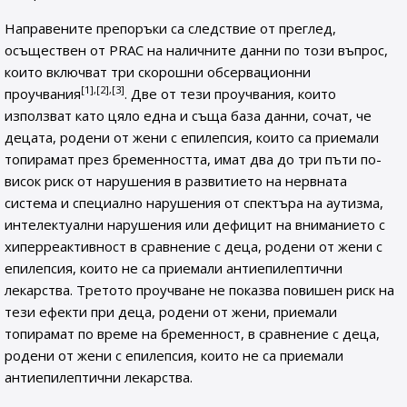
Направените препоръки са следствие от преглед,
осъществен от PRAC на наличните данни по този въпрос,
които включват три скорошни обсервационни
[1],[2],[3]
проучвания
. Две от тези проучвания, които
използват като цяло една и съща база данни, сочат, че
децата, родени от жени с епилепсия, които са приемали
топирамат през бременността, имат два до три пъти по-
висок риск от нарушения в развитието на нервната
система и специално нарушения от спектъра на аутизма,
интелектуални нарушения или дефицит на вниманието с
хиперреактивност в сравнение с деца, родени от жени с
епилепсия, които не са приемали антиепилептични
лекарства. Третото проучване не показва повишен риск на
тези ефекти при деца, родени от жени, приемали
топирамат по време на бременност, в сравнение с деца,
родени от жени с епилепсия, които не са приемали
антиепилептични лекарства.