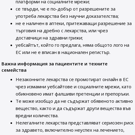
платформи на социалните мрежи;
се твърди, че е по-добър от разрешените за
употреба лекарства без научни доказателства;
не е наличен в аптеки, притежаващи разрешение за
търговия на дребно с лекарства, или чрез
доставчици на здравни грижи;
уебсайтът, който го предлага, няма общото лого на
ЕС или не е вписан в национален регистър.
Важна информация за пациентите и техните
семейства
Незаконните лекарства се промотират онлайн в ЕС
чрез измамни уебсайтове и социалните мрежи, като
обикновено имат фалшиви претенции и препоръки.
Те може изобщо да не съдържат обявеното активно
вещество, както и да съдържат други вещества във
вредни количества.
Нелегалните лекарства представляват сериозен риск
за здравето, включително неуспех на лечението,