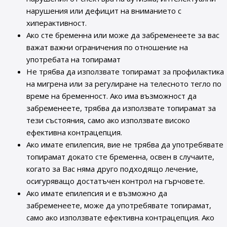
нарушения или дефицит на вниманието с
хиперактивност.
Ако сте бременна или може да забременеете за вас
важат важни ограничения по отношение на
употребата на топирамат
Не трябва да използвате топирамат за профилактика
на мигрена или за регулиране на телесното тегло по
време на бременност. Ако има възможност да
забременеете, трябва да използвате топирамат за
тези състояния, само ако използвате високо
ефективна контрацепция.
Ако имате епилепсия, вие не трябва да употребявате
топирамат докато сте бременна, освен в случаите,
когато за Вас няма друго подходящо лечение,
осигуряващо достатъчен контрол на гърчовете.
Ако имате епилепсия и е възможно да
забременеете, може да употребявате топирамат,
само ако използвате ефективна контрацепция. Ако