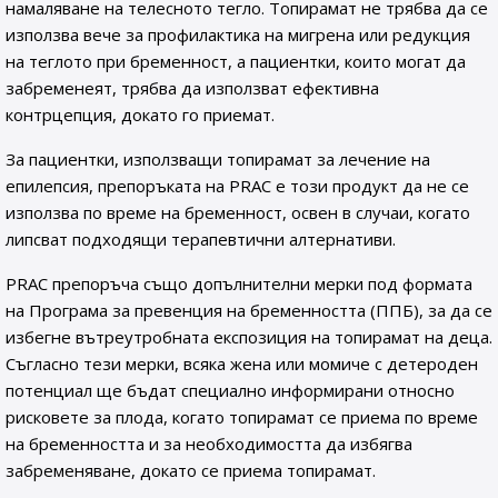
намаляване на телесното тегло. Топирамат не трябва да се
използва вече за профилактика на мигрена или редукция
на теглото при бременност, а пациентки, които могат да
забременеят, трябва да използват ефективна
контрцепция, докато го приемат.
За пациентки, използващи топирамат за лечение на
епилепсия, препоръката на PRAC е този продукт да не се
използва по време на бременност, освен в случаи, когато
липсват подходящи терапевтични алтернативи.
PRAC препоръча също допълнителни мерки под формата
на Програма за превенция на бременността (ППБ), за да се
избегне вътреутробната експозиция на топирамат на деца.
Съгласно тези мерки, всяка жена или момиче с детероден
потенциал ще бъдат специално информирани относно
рисковете за плода, когато топирамат се приема по време
на бременността и за необходимостта да избягва
забременяване, докато се приема топирамат.