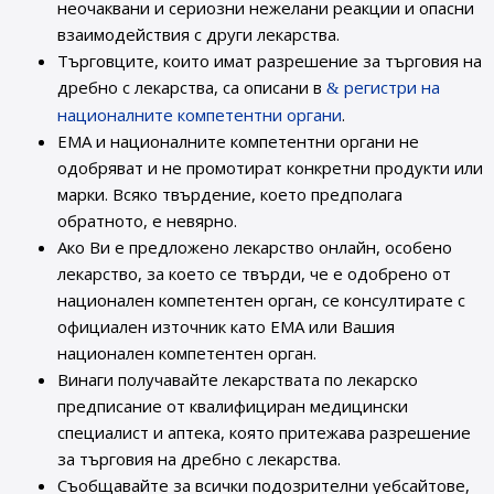
неочаквани и сериозни нежелани реакции и опасни
взаимодействия с други лекарства.
Търговците, които имат разрешение за търговия на
дребно с лекарства, са описани в
регистри на
националните компетентни органи
.
ЕМА и националните компетентни органи не
одобряват и не промотират конкретни продукти или
марки. Всяко твърдение, което предполага
обратното, е невярно.
Ако Ви е предложено лекарство онлайн, особено
лекарство, за което се твърди, че е одобрено от
национален компетентен орган, се консултирате с
официален източник като ЕМА или Вашия
национален компетентен орган.
Винаги получавайте лекарствата по лекарско
предписание от квалифициран медицински
специалист и аптека, която притежава разрешение
за търговия на дребно с лекарства.
Съобщавайте за всички подозрителни уебсайтове,