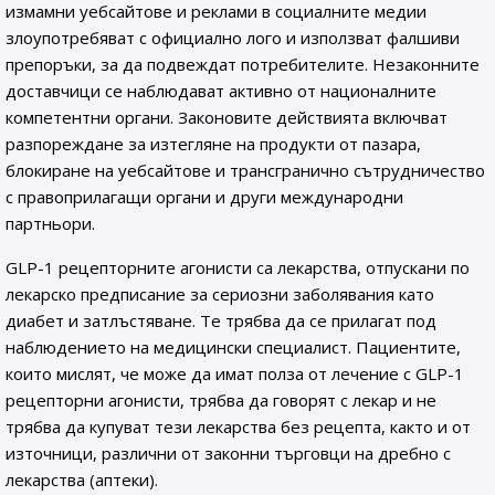
измамни уебсайтове и реклами в социалните медии
злоупотребяват с официално лого и използват фалшиви
препоръки, за да подвеждат потребителите. Незаконните
доставчици се наблюдават активно от националните
компетентни органи. Законовите действията включват
разпореждане за изтегляне на продукти от пазара,
блокиране на уебсайтове и трансгранично сътрудничество
с правоприлагащи органи и други международни
партньори.
GLP-1 рецепторните агонисти са лекарства, отпускани по
лекарско предписание за сериозни заболявания като
диабет и затлъстяване. Те трябва да се прилагат под
наблюдението на медицински специалист. Пациентите,
които мислят, че може да имат полза от лечение с GLP-1
рецепторни агонисти, трябва да говорят с лекар и не
трябва да купуват тези лекарства без рецепта, както и от
източници, различни от законни търговци на дребно с
лекарства (аптеки).