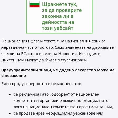
Националният флаг и текстът на националния език са
неразделна част от логото. Само знамената на държавите-
членки на ЕС, както и тези на Норвегия, Исландия и
Лихтенщайн могат да бъдат визуализирани.
Предупредителни знаци, че дадено лекарство може да
е незаконно
Един продукт вероятно е незаконен, ако:
се рекламира като „одобрен“ от национален
компетентен орган или е включено официалното
лого на национален компетентен орган или на ЕМА;
се продава чрез неофициални уебсайтове или