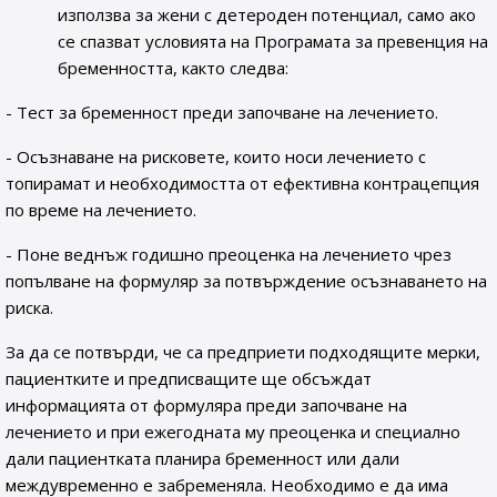
използва за жени с детероден потенциал, само ако
се спазват условията на Програмата за превенция на
бременността, както следва:
- Тест за бременност преди започване на лечението.
- Осъзнаване на рисковете, които носи лечението с
топирамат и необходимостта от ефективна контрацепция
по време на лечението.
- Поне веднъж годишно преоценка на лечението чрез
попълване на формуляр за потвърждение осъзнаването на
риска.
За да се потвърди, че са предприети подходящите мерки,
пациентките и предписващите ще обсъждат
информацията от формуляра преди започване на
лечението и при ежегодната му преоценка и специално
дали пациентката планира бременност или дали
междувременно е забременяла. Необходимо е да има