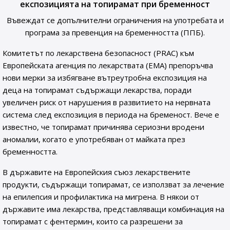
експозицията на топирамат при бременност
Въвеждат се допълнителни ограничения на употребата и
програма за превенция на бременността (ППБ).
Комитетът по лекарствена безопасност (PRAC) към
Европейската агенция по лекарствата (ЕМА) препоръчва
нови мерки за избягване вътреутробна експозиция на
деца на топирамат съдържащи лекарства, поради
увеличен риск от нарушения в развитието на нервната
система след експозиция в периода на бременост. Вече е
известно, че топирамат причинява сериозни вродени
аномалии, когато е употребяван от майката през
бременността.
В държавите на Европейския съюз лекарствените
продукти, съдържащи топирамат, се използват за лечение
на епилепсия и профилактика на мигрена. В някои от
държавите има лекарства, представляващи комбинация на
топирамат с фентермин, които са разрешени за