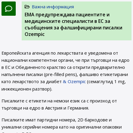
Важна информация
EMA предупреждава пациентите и
медицинските специалисти в ЕС за
съобщения за фалшифицирани писалки
Ozempic
Европейската агенция по лекарствата е уведомена от
национални компетентни органи, че при търговци на едро
в ЕС и Обединеното кралство са открити предварително
напълнени писалки (pre-filled pens), фалшиво етикетирани
като лекарството за диабет
Ozempic
(семаглутид 1 mg,
инжекционен разтвор).
Писалките с етикети на немски език са с произход от
търговци на едро в Австрия и Германия.
Писалките имат партидни номера, 2D баркодове и
уникални серийни номера като на оригинални опаковки