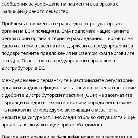
съобщения за увреждане на пациенти във връзка с
фалшифицираното лекарство.
Проблемът в момента се разследва от регулаторните
органи на ЕС и полицията. EMA подпомага националните
регулаторни органи в техните разследвания. Търговци на
едро и аптеки в засегнатите държави са предупредени за
подозрителните предложения на Ozempic към търговците
на едро. Освен това са предупредени паралелните
дистрибутори в ЕС.
Междувременно германските и австрийските регулаторни
органи издадоха официални становища за несъответствие
с добрите дистрибуторски практики (GDP) на засегнатите
търговци на едро в техните държави поради неспазване
на изискваните процедури, включващи спазване на
мерките за сигурност. EMA следи отблизо ситуацията и ще
предоставя актуализации при необходимост.
Последните доклади за фалшифициране са в резултат на