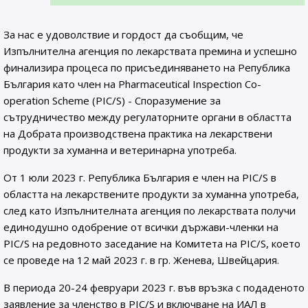
За нас е удоволствие и гордост да съобщим, че
Изпълнителна агенция по лекарствата премина и успешно
финализира процеса по присъединяването на Република
България като член на Pharmaceutical Inspection Co-
operation Scheme (PIC/S) - Споразумение за
сътрудничество между регулаторните органи в областта
на Добрата производствена практика на лекарствени
продукти за хуманна и ветеринарна употреба.
От 1 юли 2023 г. Република България е член на PIC/S в
областта на лекарствените продукти за хуманна употреба,
след като Изпълнителната агенция по лекарствата получи
единодушно одобрение от всички държави-членки на
PIC/S на редовното заседание на Комитета на PIC/S, което
се проведе на 12 май 2023 г. в гр. Женева, Швейцария.
В периода 20-24 февруари 2023 г. във връзка с подаденото
заявление за членство в PIC/S и включване на ИАЛ в