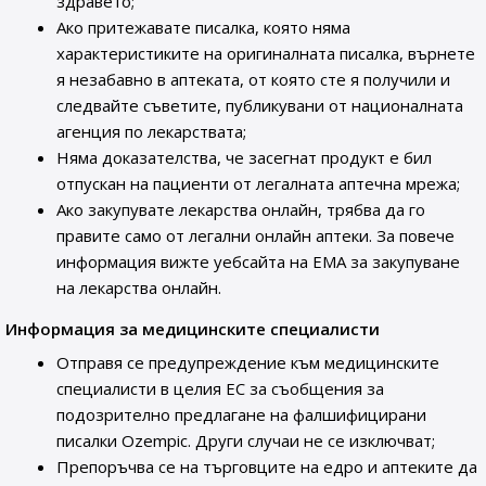
здравето;
Ако притежавате писалка, която няма
характеристиките на оригиналната писалка, върнете
я незабавно в аптеката, от която сте я получили и
следвайте съветите, публикувани от националната
агенция по лекарствата;
Няма доказателства, че засегнат продукт е бил
отпускан на пациенти от легалната аптечна мрежа;
Ако закупувате лекарства онлайн, трябва да го
правите само от легални онлайн аптеки. За повече
информация вижте уебсайта на ЕМА за закупуване
на лекарства онлайн.
Информация за медицинските специалисти
Отправя се предупреждение към медицинските
специалисти в целия ЕС за съобщения за
подозрително предлагане на фалшифицирани
писалки Ozempic. Други случаи не се изключват;
Препоръчва се на търговците на едро и аптеките да