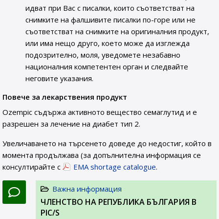
идват при Вас с писалки, които съответстват на
снимките на фалшивите писалки по-горе или не
съответстват на снимките на оригиналния продукт,
или има нещо друго, което може да изглежда
подозрително, моля, уведомете незабавно
националния компетентен орган и следвайте
неговите указания.
Повече за лекарствения продукт
Ozempic съдържа активното вещество семаглутид и е
разрешен за лечение на диабет тип 2.
Увеличаването на търсенето доведе до недостиг, който в
момента продължава (за допълнителна информация се
консултирайте с
EMA shortage catalogue
.
Важна информация
ЧЛЕНСТВО НА РЕПУБЛИКА БЪЛГАРИЯ В
PIC/S