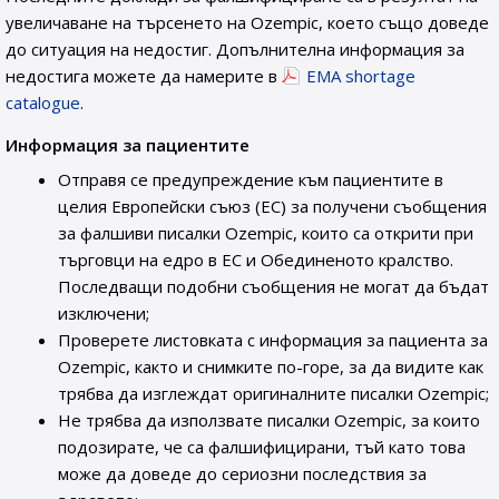
увеличаване на търсенето на Ozempic, което също доведе
до ситуация на недостиг. Допълнителна информация за
недостига можете да намерите в
EMA shortage
catalogue
.
Информация за пациентите
Отправя се предупреждение към пациентите в
целия Европейски съюз (ЕС) за получени съобщения
за фалшиви писалки Ozempic, които са открити при
търговци на едро в ЕС и Обединеното кралство.
Последващи подобни съобщения не могат да бъдат
изключени;
Проверете листовката с информация за пациента за
Ozempic, както и снимките по-горе, за да видите как
трябва да изглеждат оригиналните писалки Ozempic;
Не трябва да използвате писалки Ozempic, за които
подозирате, че са фалшифицирани, тъй като това
може да доведе до сериозни последствия за