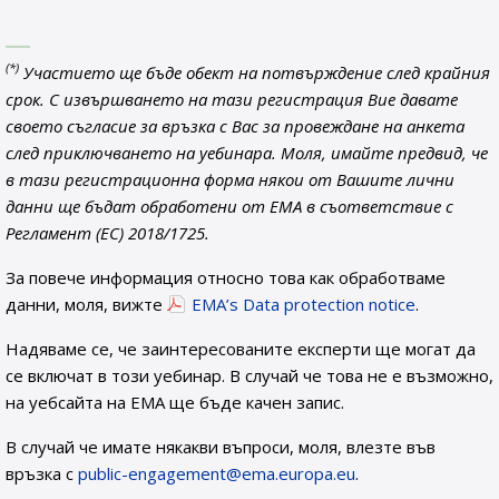
(*)
Участието ще бъде обект на потвърждение след крайния
срок. С извършването на тази регистрация Вие давате
своето съгласие за връзка с Вас за провеждане на анкета
след приключването на уебинара. Моля, имайте предвид, че
в тази регистрационна форма някои от Вашите лични
данни ще бъдат обработени от EMA в съответствие с
Регламент (ЕС) 2018/1725.
За повече информация относно това как обработваме
данни, моля, вижте
EMA’s Data protection notice
.
Надяваме се, че заинтересованите експерти ще могат да
се включат в този уебинар. В случай че това не е възможно,
на уебсайта на ЕМА ще бъде качен запис.
В случай че имате някакви въпроси, моля, влезте във
връзка с
public-engagement@ema.europa.eu
.