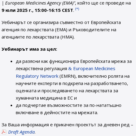
| European Medicines Agency (EMA)”
, който ще се проведе на
(*)
9 юли 2025 г., 15:00-16:15 CEST
.
Уебинарът се организира съвместно от Европейската
агенция по лекарствата (EMA) и Ръководителите на
агенциите по лекарствата (HMA).
Уебинарът има за цел:
да разясни как функционира Европейската мрежа за
лекарствена регулация
European Medicines
Regulatory Network
(EMRN), включително ролята на
научните експерти в подкрепа на разработването,
оценката и проследяването на лекарствата за
хуманната медицина в ЕС и
да подчертае възможностите за по-нататъшно
включване в дейностите на мрежата.
За Ваша информация е прикачен проектът за дневен ред –
Draft Agenda
.