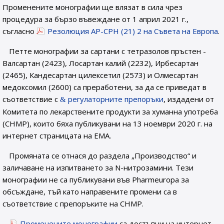
Променените монографии ще влязат в сила чрез
процедура за бързо въвеждане от 1 април 2021 г.,
съгласно
Резолюция AP-CPH (21) 2 на Съвета на Европа
.
Петте монографии за сартани с тетразолов пръстен -
Валсартан (2423), Лосартан калий (2232), Ирбесартан
(2465), Кандесартан цилексетил (2573) и Олмесартан
медоксомил (2600) са преработени, за да се приведат в
съответствие с
регулаторните препоръки
, издадени от
Комитета по лекарствените продукти за хуманна употреба
(CHMP), които бяха публикувани на 13 ноември 2020 г. на
интернет страницата на EMA.
Промяната се отнася до раздела „Производство“ и
заличаване на изпитването за N-нитрозамини. Тези
монографии не са публикувани във Pharmeuropa за
обсъждане, тъй като направените промени са в
съответствие с препоръките на CHMP.
Променените монографии
са достъпни на интернет