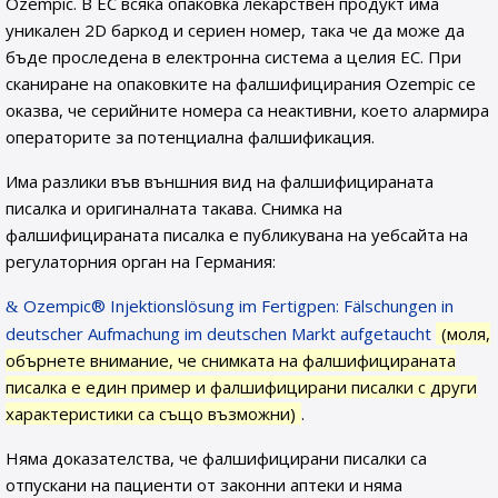
Ozempic. В ЕС всяка опаковка лекарствен продукт има
уникален 2D баркод и сериен номер, така че да може да
бъде проследена в електронна система а целия ЕС. При
сканиране на опаковките на фалшифицирания Ozempic се
оказва, че серийните номера са неактивни, което алармира
операторите за потенциална фалшификация.
Има разлики във външния вид на фалшифицираната
писалка и оригиналната такава. Снимка на
фалшифицираната писалка е публикувана на уебсайта на
регулаторния орган на Германия:
Ozempic® Injektionslösung im Fertigpen: Fälschungen in
deutscher Aufmachung im deutschen Markt aufgetaucht
(моля,
обърнете внимание, че снимката на фалшифицираната
писалка е един пример и фалшифицирани писалки с други
характеристики са също възможни)
.
Няма доказателства, че фалшифицирани писалки са
отпускани на пациенти от законни аптеки и няма