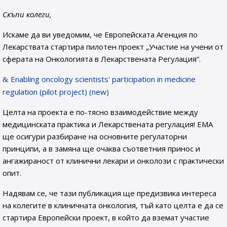
Скъпи колеги,
Искаме да ви уведомим, че Европейската Агенция по
Лекарствата стартира пилотен проект „Участие на учени от
сферата на Онкологията в Лекарствената Регулация“.
Enabling oncology scientists' participation in medicine
regulation (pilot project) (new)
Целта на проекта е по-тясно взаимодействие между
медицинската практика и Лекарствената регулация! ЕМА
ще осигури разбиране на основните регулаторни
принципи, а в замяна ще очаква съответния принос и
ангажираност от клинични лекари и онколози с практически
опит.
Надявам се, че тази публикация ще предизвика интереса
на колегите в клиничната онкология, тъй като целта е да се
стартира Европейски проект, в който да вземат участие