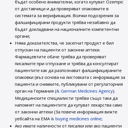
бъдат особено внимателни, когато купуват Ozempic
от доставчици и да проверяват опаковките в
системата за верификация. Всички подозрения за
фалшифицирани продукти трябва незабавно да
бъдат докладвани на националните компетентни
органи;
Няма доказателства, че засегнат продукт е бил
отпускан на пациенти от законни аптеки.
Фармацевтите обаче трябва да проверяват
писалките при отпускане и трябва да консултират
пациентите как да разпознават фалшифицираните
опаковки (въз основа на листовката с информация за
пациента и снимките, публикувани от регулаторния
орган на Германия (
German Medicines Agency
).
Медицинските специалисти трябва също така да
напомнят на пациентите да купуват лекарства само
от законни аптеки (За повече информация вижте
уебсайта на ЕМА
buying medicines online
;
Ако имате наличности от писалки или ако пациенти