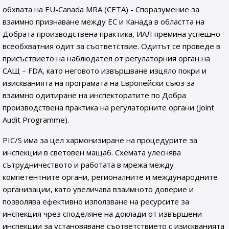
обхвата на EU-Canada MRA (CETA) - Споразумение за
взаимно признаване между ЕС и Канада в областта на
Добрата производствена практика, ИАЛ премина успешно
всеобхватния одит за съответствие. Oдитът се проведе в
присъствието на наблюдател от регулаторния орган на
САЩ – FDA, като неговото извършване изцяло покри и
изискванията на програмата на Европейски съюз за
взаимно одитиране на инспекторатите по Добра
производствена практика на регулаторните органи (Joint
Audit Programme).
PIC/S има за цел хармонизиране на процедурите за
инспекции в световен мащаб. Схемата улеснява
сътрудничеството и работата в мрежа между
компетентните органи, регионалните и международните
организации, като увеличава взаимното доверие и
позволява ефективно използване на ресурсите за
инспекция чрез споделяне на доклади от извършени
инспекции за установяване съответствието с изискванията