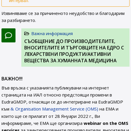
интервал.
Извиняваме се за причиненото неудобство и благодарим
за разбирането.
Важна информация
СЪОБЩЕНИЕ ДО ПРОИЗВОДИТЕЛИТЕ,
ВНОСИТЕЛИТЕ И ТЪРГОВЦИТЕ НА ЕДРО С
ЛЕКАРСТВЕНИ ПРОДУКТИ/АКТИВНИ
ВЕЩЕСТВА ЗА ХУМАННАТА МЕДИЦИНА
ВАЖНО!!!
Във връзка с указанията публикувани на интернет
страницата на ИАЛ относно предстоящи промени в
EudraGMDP, отнасящи се до интегриране на EudraGMDP
към
Organisation Management Service (OMS)
на EMA и
които ще се прилагат от 28 Януари 2022 г., Ви
информираме, че EMA ще организира
webinar on the OMS
services
за заинтересованите производители, вносители и