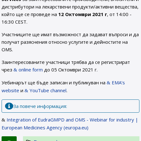
дистрибутори на лекарствени продукти/активни вещества,
който ще се проведе на
12 Октомври 2021 г
, от 14:00 -
16:30 CEST.
Участниците ще имат възможност да задават въпроси и да
получат разяснения относно услугите и дейностите на
OMS.
Заинтересованите участници трябва да се регистрират
чрез
online form
до 05 Октомври 2021 г.
Уебинарът ще бъде записан и публикуван на
EMA’s
website
и
YouTube channel
.
За повече информация:
Integration of EudraGMPD and OMS - Webinar for industry |
European Medicines Agency (europa.eu)