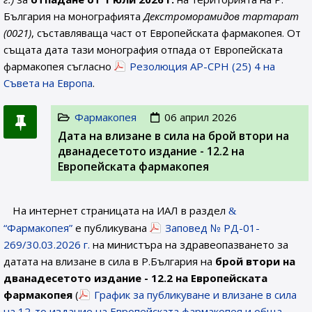
България на монографията
Декстроморамидов тартaрат
(0021)
, съставляваща част от Европейската фармакопея. От
същата дата тази монография отпада от Европейската
фармакопея съгласно
Резолюция AP-CPH (25) 4 на
Съвета на Европа
.
Фармакопея
06 април 2026
Дата на влизане в сила на брой втори на
дванадесетото издание - 12.2 на
Европейската фармакопея
На интернет страницата на ИАЛ в раздел
“Фармакопея”
е публикувана
Заповед № РД-01-
269/30.03.2026 г.
на министъра на здравеопазването за
датата на влизане в сила в Р.България на
брой втори на
дванадесетото издание - 12.2 на Европейската
фармакопея
(
График за публикуване и влизане в сила
на 12-то издание на Европейската фармакопея и обща