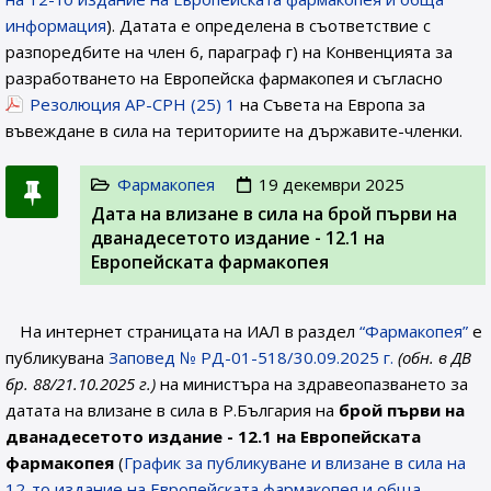
информация
). Датата е определена в съответствие с
разпоредбите на член 6, параграф г) на Конвенцията за
разработването на Европейска фармакопея и съгласно
Резолюция AP-CPH (25) 1
на Съвета на Европа за
въвеждане в сила на териториите на държавите-членки.
Фармакопея
19 декември 2025
Дата на влизане в сила на брой първи на
дванадесетото издание - 12.1 на
Европейската фармакопея
На интернет страницата на ИАЛ в раздел
“Фармакопея”
е
публикувана
Заповед № РД-01-518/30.09.2025 г.
(обн. в ДВ
бр. 88/21.10.2025 г.)
на министъра на здравеопазването за
датата на влизане в сила в Р.България на
брой първи на
дванадесетото издание - 12.1
на Европейската
фармакопея
(
График за публикуване и влизане в сила на
12-то издание на Европейската фармакопея и обща