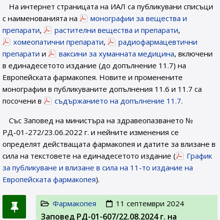
На интернет страницата на ИАЛ са публикувани списъци
с наименованията на
монографии за вещества и
препарати
,
растителни вещества и препарати
,
хомеопатични препарати
,
радиофармацевтични
препарати
и
ваксини за хуманната медицина
, включени
в единадесетото издание (до допълнение 11.7) на
Европейската фармакопея. Новите и променените
монографии в публикуваните допълнения 11.6 и 11.7 са
посочени в
съдържанието на допълнение 11.7
.
Със Заповед на министъра на здравеопазването №
РД-01-272/23.06.2022 г. и нейните изменения се
определят действащата фармакопея и датите за влизане в
сила на текстовете на единадесетото издание (
График
за публикуване и влизане в сила на 11-то издание на
Европейската фармакопея
).
Фармакопея
11 септември 2024
Заповед РД-01-607/22.08.2024 г. на