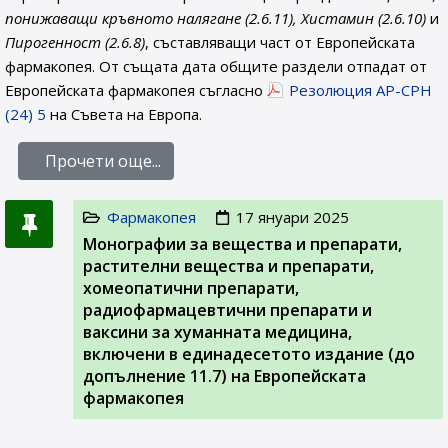
понижаващи кръвното налягане (2.6.11), Хистамин (2.6.10)
и
Пирогенност (2.6.8)
, съставляващи част от Европейската
фармакопея. От същата дата общите раздели отпадат от
Европейската фармакопея съгласно
Резолюция AP-CPH
(24) 5
на Съвета на Европа.
Прочети още...
Фармакопея
17 януари 2025
Монографии за вещества и препарати,
растителни вещества и препарати,
хомеопатични препарати,
радиофармацевтични препарати и
ваксини за хуманната медицина,
включени в единадесетото издание (до
допълнение 11.7) на Европейската
фармакопея