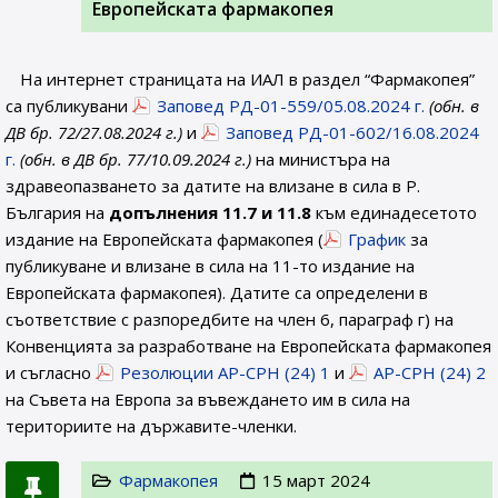
Европейската фармакопея
На интернет страницата на ИАЛ в раздел “Фармакопея”
са публикувани
Заповед РД-01-559/05.08.2024 г.
(обн. в
ДВ бр. 72/27.08.2024 г.)
и
Заповед РД-01-602/16.08.2024
г.
(обн. в ДВ бр. 77/10.09.2024 г.)
на министъра на
здравеопазването за датите на влизане в сила в Р.
България на
допълнения 11.7 и 11.8
към единадесетото
издание на Европейската фармакопея (
График
за
публикуване и влизане в сила на 11-то издание на
Европейската фармакопея). Датите са определени в
съответствие с разпоредбите на член 6, параграф г) на
Конвенцията за разработване на Европейската фармакопея
и съгласно
Резолюции AP-CPH (24) 1
и
AP-CPH (24) 2
на Съвета на Европа за въвеждането им в сила на
териториите на държавите-членки.
Фармакопея
15 март 2024