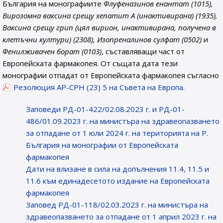
България на монографиите
Флуфеназинов енантат (1015),
Вирозомна ваксина срещу хепатит А (инактивирана) (1935),
Ваксина срещу грип (цял вирион, инактивирана, получена в
клетъчни култури) (2308), Изопреналинов сулфат (0502)
и
Фенилживачен борат (0103)
, съставляващи част от
Европейската фармакопея. От същата дата тези
монографии отпадат от Европейската фармакопея съгласно
Резолюция AP-CPH (23) 5 на Съвета на Европа
.
Заповеди РД-01-422/02.08.2023 г. и РД-01-
486/01.09.2023 г. на министъра на здравеопазването
за отпадане от 1 юли 2024 г. на територията на Р.
България на монографии от Европейската
фармакопея
Дати на влизане в сила на допълнения 11.4, 11.5 и
11.6 към единадесетото издание на Европейската
фармакопея
Заповед РД-01-118/02.03.2023 г. на министъра на
здравеопазването за отпадане от 1 април 2023 г. на