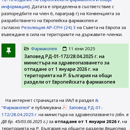
информация
). Датата е определена в съответствие с
разпоредбите на член 6, параграф г) на Конвенцията за
разработването на Европейска фармакопея и
съгласно
Резолюция AP-CPH (24) 3
на Съвета на Европа за
въвеждане в сила на териториите на държавите-членки.
Фармакопея
11 юни 2025
Заповед РД-01-172/28.04.2025 г. на
министъра на здравеопазването за
отпадане от 1 януари 2026 г. на
територията на Р. България на общи
раздели от Европейската фармакопея
На интернет страницата на ИАЛ в раздел
“Фармакопея”
е публикувана
Заповед РД-01-
172/28.04.2025 г.
на министъра на здравеопазването
(обн. в
ДВ бр. 45/03.06.2025 г.)
за
отпадане от 1 януари 2026 г.
на
територията на Р. България на общите раздели
Вещества,