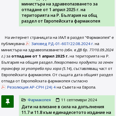
министъра на здравеопазването за
отпадане от 1 април 2025 г. на
територията на Р. България на общ
раздел от Европейската фармакопея
На интернет страницата на ИАЛ в раздел “Фармакопея” е
публикувана
Заповед РД-01-607/22.08.2024 г.
на
министъра на здравеопазването
(обн. в ДВ бр. 77/10.09.2024
г.)
за
отпадане от 1 април 2025 г.
на територията на Р.
България на общия раздел
Лекарствени продукти за генен
трансфер за употреба при хора (5.14)
, съставляващ част от
Европейската фармакопея. От същата дата общият раздел
отпада от Европейската фармакопея съгласно
Резолюция AP-CPH (24) 4
на Съвета на Европа.
Фармакопея
11 септември 2024
Дати на влизане в сила на допълнения
11.7 и 11.8 към единадесетото издание на