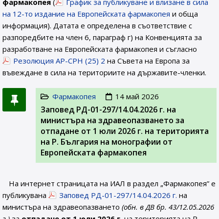
фармакопея
(
График за публикуване и влизане в сила
на 12-то издание на Европейската фармакопея
и обща
информация). Датата е определена в съответствие с
разпоредбите на член 6, параграф г) на Конвенцията за
разработване на Европейската фармакопея и съгласно
Резолюция AP-CPH (25) 2
на Съвета на Европа за
въвеждане в сила на териториите на държавите-членки.
Фармакопея
14 май 2026
Заповед РД-01-297/14.04.2026 г. на
министъра на здравеопазването за
отпадане от 1 юли 2026 г. на територията
на Р. България на монографии от
Европейската фармакопея
На интернет страницата на ИАЛ в раздел „Фармакопея” е
публикувана
Заповед РД-01-297/14.04.2026 г.
на
министъра на здравеопазването
(обн. в ДВ бр. 43/12.05.2026
г.)
за
отпадане от 1 юли 2026 г.
на територията на Р.