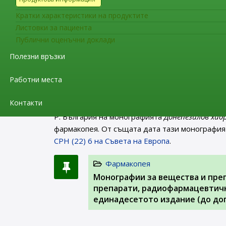
Диетилстилбестрол (0484)
, съставляваща час
отпада от Европейската фармакопея съгласно
Кратки характеристики на продуктите
Листовки за пациента
Фармакопея
Публични оценъчни доклади
Заповед РД-01-62/06.02.2023 г.
Полезни връзки
2024 г. на територията на Р. Б
Работни места
На интернет страницата на ИАЛ в раздел “Фа
Контакти
министъра на здравеопазването
(обн. в ДВ бр.
Р. България на монографията
Донепезилов хид
фармакопея. От същата дата тази монография
CPH (22) 6 на Съвета на Европа
.
Фармакопея
Монографии за вещества и пре
препарати, радиофармацевтичн
единадесетото издание (до доп