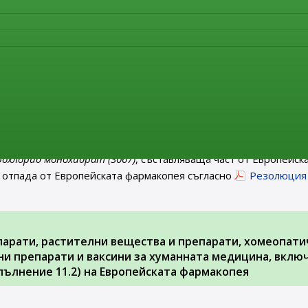
т от Европейската фармакопея. От същата дата тази моногра
Резолюция AP-CPH (22) 4 на Съвета на Европа
.
 на министъра на здравеопазването за отпадане от 1 я
ългария на монографии от Европейската фармакопея
рмакопея” е публикувана
Заповед РД-01-62/06.02.2023 г. н
 18/24.02.2023 г.)
за
отпадане от 1 януари 2024 г.
на територ
рохлорид монохидрат (3067)
, съставляваща част от Европейск
 отпада от Европейската фармакопея съгласно
Резолюция
парати, растителни вещества и препарати, хомеопати
и препарати и ваксини за хуманната медицина, вклю
ълнение 11.2) на Европейската фармакопея