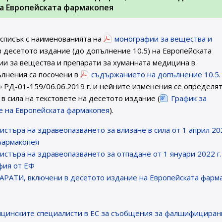
на Европейската фармакопея
 списък с наименованията на
монографии за вещества и
 десетото издание (до допълнение 10.5) на Европейската
и за вещества и препарати за хуманната медицина в
пълнения са посочени в
съдържанието на допълнение 10.5
 РД-01-159/06.06.2019 г. и нейните изменения се определя
в сила на текстовете на десетото издание (
График за
ие на Европейската фармакопея
).
истъра на здравеопазването за влизане в сила от 1 април 202
фармакопея
истъра на здравеопазването за отпадане от 1 януари 2022 г.
фия от ЕФ
ТИ, включени в десетото издание на Европейската фарм
цинските специалисти в ЕС за съобщения за фалшифициран