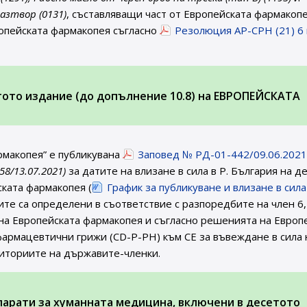
азтвор (0131)
, съставляващи част от Европейската фармакопе
опейската фармакопея съгласно
Резолюция AP-CPH (21) 6 
етото издание (до допълнение 10.8) на ЕВРОПЕЙСКАТА
рмакопея” е публикувана
Заповед № РД-01-442/09.06.2021 
 58/13.07.2021)
за датите на влизане в сила в Р. България на д
ската фармакопея (
График за публикуване и влизане в сила
тите са определени в съответствие с разпоредбите на член 6,
 на Европейската фармакопея и съгласно решенията на Европ
армацевтични грижи (CD-P-PH) към СЕ за въвеждане в сила 
риториите на държавите-членки.
парати за хуманната медицина, включени в десетото