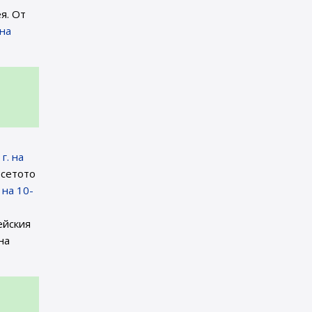
я. От
на
г. на
есетото
 на 10-
ейския
на