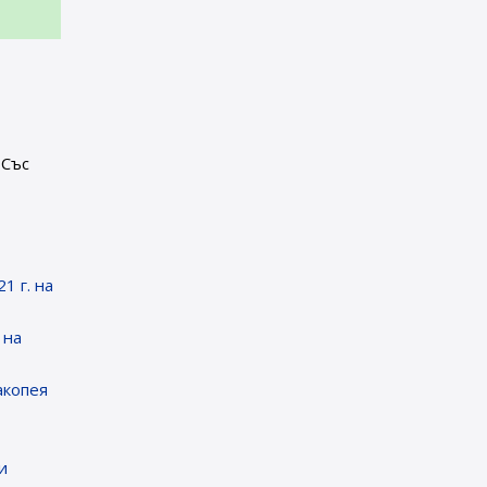
. Със
т
1 г. на
 на
акопея
и