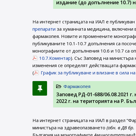
издание (до допълнение 10.7) 
На интернет страницата на ИАЛ e публикуван
препарати
за хуманната медицина, включени в
фармакопея. Новите и променените монографи
публикуваните 10.1-10.7 допълнения са посоч
монографиите от допълнения 10.6 и 10.7 са оп
10.7.Коментар
). Със Заповед на министъра
изменения се определят действащата фармако
(
График за публикуване и влизане в сила н
Фармакопея
Заповед РД-01-688/06.08.2021 г
2022 г. на територията на Р. Б
На интернет страницата на ИАЛ в раздел “Фа
министъра на здравеопазването
(обн. в ДВ бр.
България на монографиите
Аминоглутетимид (1