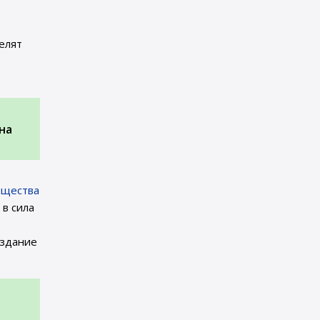
елят
на
ещества
 в сила
издание