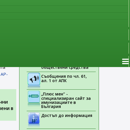
фия
наблюдение
Указания на ЕМА
Лекарствени продукти
без лекарско
предписание
нуари
Новоразрешени за
употреба лекарствени
продукти
а
Електронен списък на
медицинските изделия,
ията на
заплащани с
ата
обществени средства
 AP-
Съобщения по чл. 61,
ал. 1 от АПК
„Плюс мен“ -
специализиран сайт за
чни
имунизациите в
България
чени в
Достъп до информация