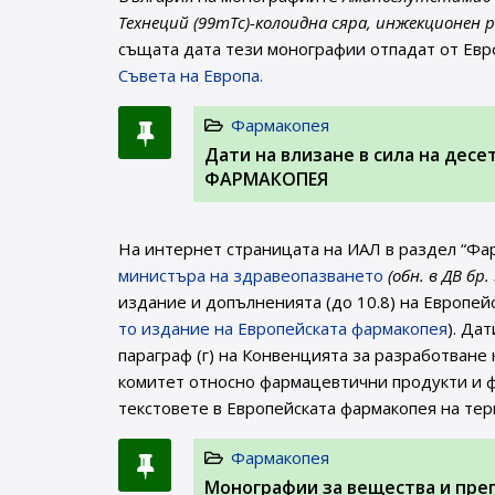
Технеций (99mTc)-колоидна сяра, инжекционен р
същата дата тези монографии отпадат от Евр
Съвета на Европа.
Фармакопея
Дати на влизане в сила на дес
ФАРМАКОПЕЯ
На интернет страницата на ИАЛ в раздел “Фа
министъра на здравеопазването
(обн. в ДВ бр.
издание и допълненията (до 10.8) на Европей
то издание на Европейската фармакопея
). Да
параграф (г) на Конвенцията за разработване
комитет относно фармацевтични продукти и ф
текстовете в Европейската фармакопея на те
Фармакопея
Монографии за вещества и пре