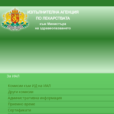
За ИАЛ
Комисии към ИД на ИАЛ
Други комисии
ЗА ГРАЖДАНИТЕ
Административна информация
Приемно време
Сертификати