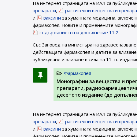
На интернет страницата на ИАЛ са публикува
препарати
,
растителни вещества и препар
и
ваксини
за хуманната медицина, включени
фармакопея. Новите и променените монографи
съдържанието на допълнение 11.2.
Със Заповед на министъра на здравеопазване
действащата фармакопея и датите за влизане 
публикуване и влизане в сила на 11-то издани
Фармакопея
Монографии за вещества и пре
препарати, радиофармацевтичн
десетото издание (до допълнен
На интернет страницата на ИАЛ са публикува
препарати
,
растителни вещества и препар
и
ваксини
за хуманната медицина, включени
фармакопея. Новите и променените монографи