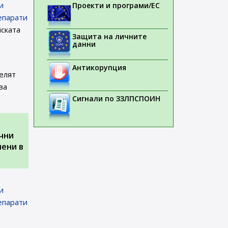
и
Проекти и програми/ЕС
епарати
ската
Защита на личните
данни
Антикорупция
елят
за
Сигнали по ЗЗЛПСПОИН
чни
чени в
и
епарати