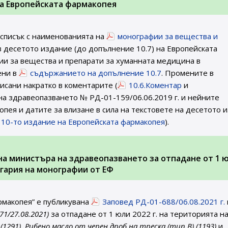
на Европейската фармакопея
 списък с наименованията на
монографии за вещества и
 десетото издание (до допълнение 10.7) на Европейската
и за вещества и препарати за хуманната медицина в
ени в
съдържанието на допълнение 10.7
. Промените в
исани накратко в коментарите (
10.6.Коментар
и
 на здравеопазването № РД-01-159/06.06.2019 г. и нейните
пея и датите за влизане в сила на текстовете на десетото 
а 10-то издание на Европейската фармакопея
).
. на министъра на здравеопазването за отпадане от 1 
ългария на монографии от ЕФ
рмакопея” е публикувана
Заповед РД-01-688/06.08.2021 г.
 71/27.08.2021)
за отпадане от 1 юли 2022 г. на територията на
291), Рибено масло от черен дроб на треска (тип В) (1193)
и