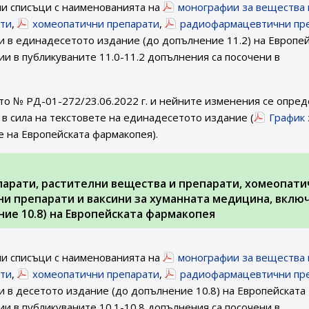
ни списъци с наименованията на
монографии за вещества 
ати
,
хомеопатични препарати
,
радиофармацевтични пр
 в единадесетото издание (до допълнение 11.2) на Европей
и в публикуваните 11.0-11.2 допълнения са посочени в
то № РД-01-272/23.06.2022 г. и нейните изменения се опред
в сила на текстовете на единадесетото издание (
График
е на Европейската фармакопея).
парати, растителни вещества и препарати, хомеопати
и препарати и ваксини за хуманната медицина, вклю
ие 10.8) на Европейската фармакопея
ни списъци с наименованията на
монографии за вещества 
ати
,
хомеопатични препарати
,
радиофармацевтични пр
 в десетото издание (до допълнение 10.8) на Европейската
и в публикуваните 10.1-10.8 допълнения са посочени в