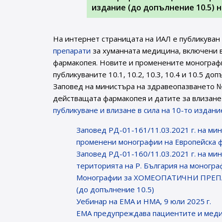
издание (до допълнение 10.5) 
На интернет страницата на ИАЛ e публикуван
препарати
за хуманната медицина, включени в
фармакопея. Новите и променените монографи
публикуваните 10.1, 10.2, 10.3, 10.4 и 10.5 до
Заповед на министъра на здравеопазването №
действащата фармакопея и датите за влизане 
публикуване и влизане в сила на 10-то издан
Заповед РД-01-161/11.03.2021 г. на мин
променени монографии на Европейска 
Заповед РД-01-160/11.03.2021 г. на мин
територията на Р. България на моногра
Монографии за ХОМЕОПАТИЧНИ ПРЕПАРА
(до допълнение 10.5)
Уебинар на ЕМА и НМА, 9 юли 2025 г.
EMA предупреждава пациентите и меди