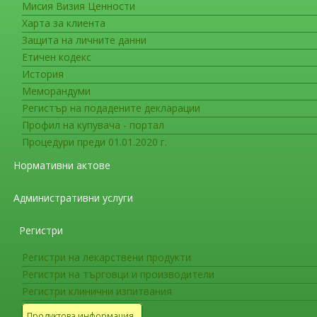
Мисия Визия Ценности
Фармакопея
Харта за клиента
Дати на влизане в сила на допъ
Защита на личните данни
Европейската фармакопея
Етичен кодекс
История
На интернет страницата на ИАЛ в раздел “
Меморандуми
министъра на здравеопазването
(обн. в ДВ бр.
Регистър на подадените декларации
допълнения 11.4, 11.5 и 11.6
към единадесет
Профил на купувача - портал
съответствие с разпоредбите на член 6, пара
Процедури преди 01.01.2020 г.
и съгласно
Резолюция AP-CPH (23) 1
,
Ре
Нормативни актове
Европа за въвеждането им в сила на територ
Административни услуги
Фармакопея
Заповед РД-01-118/02.03.2023 г
Регистри
2023 г. на територията на Р. Б
Регистри на лекарствени продукти
Регистри на търговци и производители
На интернет страницата на ИАЛ в раздел “Фа
Регистри клинични изпитвания
министъра на здравеопазването
за
отпадане 
Продуктова информация