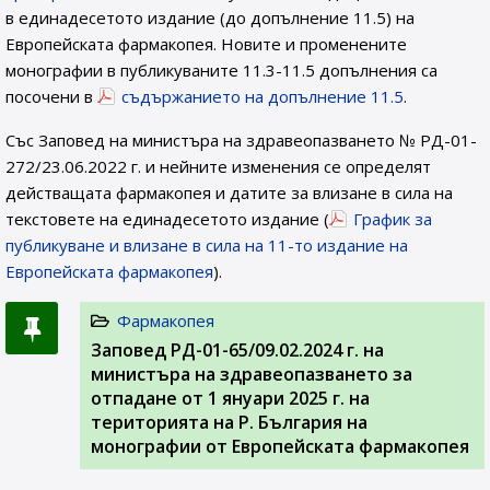
в единадесетото издание (до допълнение 11.5) на
Европейската фармакопея. Новите и променените
монографии в публикуваните 11.3-11.5 допълнения са
посочени в
съдържанието на допълнение 11.5
.
Със Заповед на министъра на здравеопазването № РД-01-
272/23.06.2022 г. и нейните изменения се определят
действащата фармакопея и датите за влизане в сила на
текстовете на единадесетото издание (
График за
публикуване и влизане в сила на 11-то издание на
Европейската фармакопея
).
Фармакопея
Заповед РД-01-65/09.02.2024 г. на
министъра на здравеопазването за
отпадане от 1 януари 2025 г. на
територията на Р. България на
монографии от Европейската фармакопея