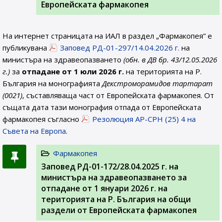
Европейската фармакопея
На интернет страницата на ИАЛ в раздел „Фармакопея” е
публикувана
Заповед РД-01-297/14.04.2026 г.
на
министъра на здравеопазването
(обн. в ДВ бр. 43/12.05.2026
г.)
за
отпадане от 1 юли 2026 г.
на територията на Р.
България на монографията
Декстроморамидов тартaрат
(0021)
, съставляваща част от Европейската фармакопея. От
същата дата тази монография отпада от Европейската
фармакопея съгласно
Резолюция AP-CPH (25) 4 на
Съвета на Европа
.
Фармакопея
Заповед РД-01-172/28.04.2025 г. на
министъра на здравеопазването за
отпадане от 1 януари 2026 г. на
територията на Р. България на общи
раздели от Европейската фармакопея