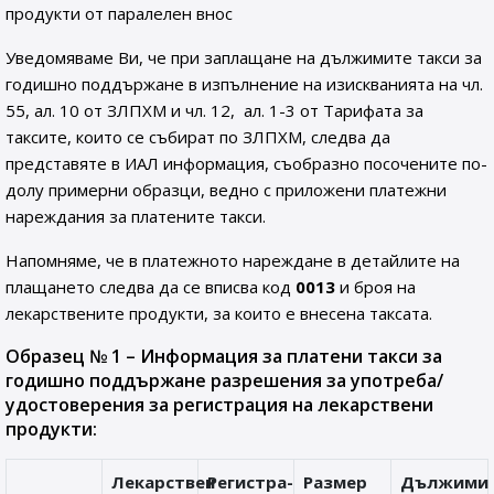
продукти от паралелен внос
Уведомяваме Ви, че при заплащане на дължимите такси за
годишно поддържане в изпълнение на изискванията на чл.
55, ал. 10 от ЗЛПХМ и чл. 12, ал. 1-3 от Тарифата за
таксите, които се събират по ЗЛПХМ, следва да
представяте в ИАЛ информация, съобразно посочените по-
долу примерни образци, ведно с приложени платежни
нареждания за платените такси.
Напомняме, че в платежното нареждане в детайлите на
плащането следва да се вписва код
0013
и броя на
лекарствените продукти, за които е внесена таксата.
Образец № 1 – Информация за платени такси за
годишно поддържане разрешения за употреба/
удостоверения за регистрация на лекарствени
продукти:
Лекарствен
Регистра-
Размер
Дължими