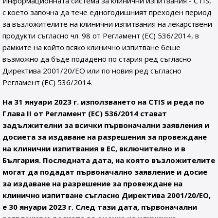
Информационната система за клинични изпитвания - CTIS,
с което започна да тече едногодишният преходен период
за възложителите на клинични изпитвания на лекарствени
продукти съгласно чл. 98 от Регламент (ЕС) 536/2014, в
рамките на който всяко клинично изпитване беше
възможно да бъде подадено по стария ред съгласно
Директива 2001/20/ЕО или по новия ред съгласно
Регламент (ЕС) 536/2014.
На 31 януари 2023 г. използването на CTIS и реда по
Глава II от Регламент (ЕС) 536/2014 стават
задължителни за всички първоначални заявления и
досиета за издаване на разрешения за провеждане
на клинични изпитвания в ЕС, включително и в
България. Последната дата, на която възложителите
могат да подадат първоначално заявление и досие
за издаване на разрешение за провеждане на
клинично изпитване съгласно Директива 2001/20/ЕО,
е 30 януари 2023 г. След тази дата, първоначални