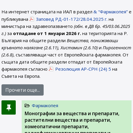
На интернет страницата на ИАЛ в раздел
“Фармакопея”
е
публикувана
Заповед РД-01-172/28.04.2025 г.
на
министъра на здравеопазването
(обн. в ДВ бр. 45/03.06.2025
г.)
за
отпадане от 1 януари 2026 г.
на територията на Р.
България на общите раздели
Вещества, понижаващи
кръвното налягане (2.6.11), Хистамин (2.6.10)
и
Пирогенност
(2.6.8)
, съставляващи част от Европейската фармакопея. От
същата дата общите раздели отпадат от Европейската
фармакопея съгласно
Резолюция AP-CPH (24) 5
на
Съвета на Европа.
Прочети още...
Фармакопея
Монографии за вещества и препарати,
растителни вещества и препарати,
хомеопатични препарати,