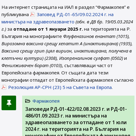
На интернет страницата на ИАЛ в раздел “Фармакопея” е
публикувана
Заповед РД-01-65/09.02.2024 г. на
министъра на здравеопазването
(обн. в ДВ бр. 19/05.03.2024
г.)
за
отпадане от 1 януари 2025 г.
на територията на Р.
България на монографиите
Флуфеназинов енантат (1015),
Вирозомна ваксина срещу хепатит А (инактивирана) (1935),
Ваксина срещу грип (цял вирион, инактивирана, получена в
клетъчни култури) (2308), Изопреналинов сулфат (0502)
и
Фенилживачен борат (0103)
, съставляващи част от
Европейската фармакопея. От същата дата тези
монографии отпадат от Европейската фармакопея съгласно
Резолюция AP-CPH (23) 5 на Съвета на Европа
.
Фармакопея
Заповеди РД-01-422/02.08.2023 г. и РД-01-
486/01.09.2023 г. на министъра на
здравеопазването за отпадане от 1 юли
2024 г. на територията на Р. България на
монографии от Европейската фармакопея