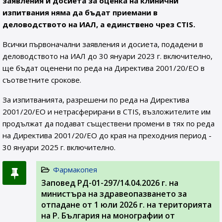
заявления и досиета за оценка на клинични
изпитвания няма да бъдат приемани в
деловодството на ИАЛ, а единствено чрез CTIS.
Всички първоначални заявления и досиета, подадени в
деловодството на ИАЛ до 30 януари 2023 г. включително,
ще бъдат оценени по реда на Директива 2001/20/ЕО в
съответните срокове.
За изпитванията, разрешени по реда на Директива
2001/20/ЕО и нетрасферирани в CTIS, възложителите им
продължат да подават съществени промени в тях по реда
на Директива 2001/20/ЕО до края на преходния период -
30 януари 2025 г. включително.
Фармакопея
Заповед РД-01-297/14.04.2026 г. на
министъра на здравеопазването за
отпадане от 1 юли 2026 г. на територията
на Р. България на монографии от