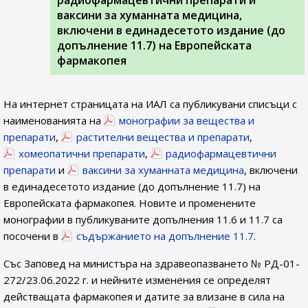
радиофармацевтични препарати и
ваксини за хуманната медицина,
включени в единадесетото издание (до
допълнение 11.7) на Европейската
фармакопея
На интернет страницата на ИАЛ са публикувани списъци с
наименованията на
монографии за вещества и
препарати
,
растителни вещества и препарати
,
хомеопатични препарати
,
радиофармацевтични
препарати
и
ваксини за хуманната медицина
, включени
в единадесетото издание (до допълнение 11.7) на
Европейската фармакопея. Новите и променените
монографии в публикуваните допълнения 11.6 и 11.7 са
посочени в
съдържанието на допълнение 11.7
.
Със Заповед на министъра на здравеопазването № РД-01-
272/23.06.2022 г. и нейните изменения се определят
действащата фармакопея и датите за влизане в сила на