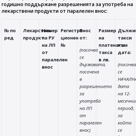
годишно поддържане разрешенията за употреба на
лекарствени продукти от паралелен внос:
№ по
Лекарствен
Номер
Регистра-
Внос
Размер
Дължи
ред
продукт
на РУ
ционен
от:
на
такси
на ЛП
№
платената
към
(посочва
от
такса
дата:
се
паралелен
в лв.
държавата,
(посочва
внос
посочена
се
в
НАЧАЛН
разрешението
дата
за
на 12-
употреба
месечни
на ЛП
период,
от
за
паралелен
който
внос)
се