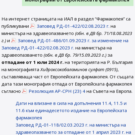
На интернет страницата на ИАЛ в раздел “Фармакопея” са
публикувани
Заповед РД-01-422/02.08.2023 г.
на
министъра на здравеопазването
(обн. в ДВ бр. 71/18.08.2023
г.)
и
Заповед РД-01-486/01.09.2023 г. за изменение на
Заповед РД-01-422/02.08.2023 г.
на министъра на
здравеопазването
(обн. в ДВ бр. 79/15.09.2023 г.)
за
отпадане от 1 юли 2024 г.
на територията на Р. България
на монографията
Хидроксокобаламинов сулфат (0915
)
,
съставляваща част от Европейската фармакопея. От същата
дата тази монография отпада от Европейската фармакопея
съгласно
Резолюция AP-CPH (23) 4
на Съвета на Европа.
Дати на влизане в сила на допълнения 11.4, 11.5 и
11.6 към единадесетото издание на Европейската
фармакопея
Заповед РД-01-118/02.03.2023 г. на министъра на
здравеопазването за отпадане от 1 април 2023 г. на