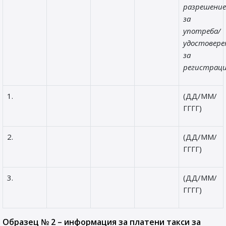
разрешени
за
употреба/
удостовер
за
регистраци
1.
(ДД/ММ/
ГГГГ)
2.
(ДД/ММ/
ГГГГ)
3.
(ДД/ММ/
ГГГГ)
Образец № 2 – информация за платени такси за