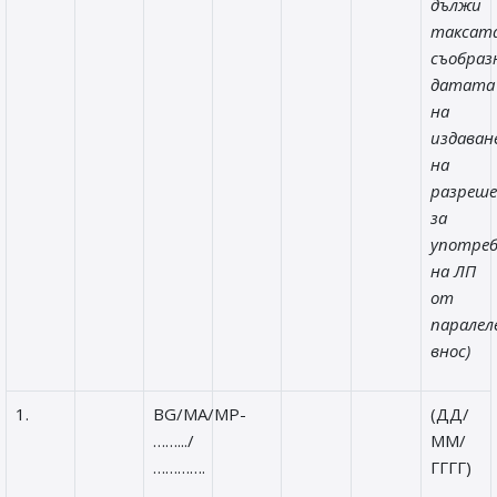
дължи
таксата
съобраз
датата
на
издаван
на
разреш
за
употре
на ЛП
от
паралел
внос)
1.
BG/MA/MP-
(ДД/
…….../
ММ/
………….
ГГГГ)