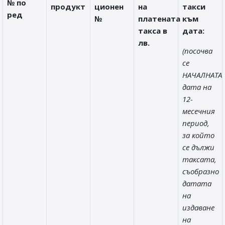
№ по
продукт
ционен
на
такси
ред
№
платената
към
такса в
дата:
лв.
(посочва
се
НАЧАЛНАТА
дата на
12-
месечния
период,
за който
се дължи
таксата,
съобразно
датата
на
издаване
на