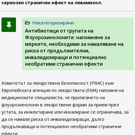
сериозен страничен ефект на левамизол.
Некатегоризирани
Антибиотици от групата на
Флуорохинолоните: напомняне за
мерките, необходими за намаляване на
риска от продължителни,
инвалидизиращи и потенциално
необратими странични ефекти
Комитетът за лекарствена безопасност (PRAC) към
Европейската агенция по лекарствата (ЕМА) напомня на
медицинските специалисти, че прилагането на
флуорохинолони в лекарствени форми за прием през
устата, за инжектиране или инхалиране се ограничава, за
да се намали риска от инвалидизиращи, дълго
продължаващи и потенциално необратими странични
ефекти.