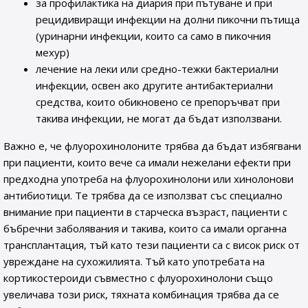
за профилактика на диария при пътуване и при
рецидивиращи инфекции на долни пикочни пътища
(уринарни инфекции, които са само в пикочния
мехур)
лечение на леки или средно-тежки бактериални
инфекции, освен ако другите антибактериални
средства, които обикновено се препоръчват при
такива инфекции, не могат да бъдат използвани.
Важно е, че флуорохинолоните трябва да бъдат избягвани
при пациенти, които вече са имали нежелани ефекти при
предходна употреба на флуорохинолони или хинолонови
антибиотици. Те трябва да се използват със специално
внимание при пациенти в старческа възраст, пациенти с
бъбречни заболявания и такива, които са имали органна
трансплантация, тъй като тези пациенти са с висок риск от
увреждане на сухожилията. Тъй като употребата на
кортикостероиди съвместно с флуорохинолони също
увеличава този риск, тяхната комбинация трябва да се