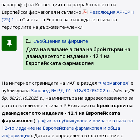
параграф г) на Конвенцията за разработването на
Европейска фармакопея и съгласно
Резолюция AP-CPH
(25) 1
на Съвета на Европа за въвеждане в сила на
териториите на държавите-членки.
Съобщения за фирмите
Дата на влизане в сила на брой първи на
дванадесетото издание - 12.1 на
Европейската фармакопея
На интернет страницата на ИАЛ в раздел
“Фармакопея”
е
публикувана
Заповед № РД-01-518/30.09.2025 г.
(обн. в ДВ
бр. 88/21.10.2025 г.)
на министъра на здравеопазването за
датата на влизане в сила в Р.България на
брой първи на
дванадесетото издание - 12.1
на Европейската
фармакопея
(
График за публикуване и влизане в сила на
12-то издание на Европейската фармакопея и обща
информация
). Датата е определена в съответствие с