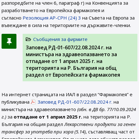
разпоредбите на член 6, параграф г) на Конвенцията за
разработването на Европейска фармакопея и
съгласно
Резолюция AP-CPH (24) 3
на Съвета на Европа за
въвеждане в сила на териториите на държавите-членки.
Съобщения за фирмите
Заповед РД-01-607/22.08.2024 г. на
министъра на здравеопазването за
отпадане от 1 април 2025 г. на
територията на Р. България на общ
раздел от Европейската фармакопея
На интернет страницата на ИАЛ в раздел “Фармакопея” е
публикувана
Заповед РД-01-607/22.08.2024 г.
на
министъра на здравеопазването
(обн. в ДВ бр. 77/10.09.2024
г.)
за
отпадане от 1 април 2025 г.
на територията на Р.
България на общия раздел
Лекарствени продукти за генен
трансфер за употреба при хора (5.14)
, съставляващ част от