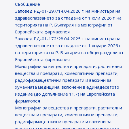
Съобщение
Заповед РД-01-297/14.04.2026 г. на министъра на
здравеопазването за отпадане от 1 юли 2026 г. на
територията на Р. България на монографии от
Европейската фармакопея
Заповед РД-01-172/28.04.2025 г. на министъра на
здравеопазването за отпадане от 1 януари 2026 г.
на територията на Р. България на общи раздели от
Европейската фармакопея
Монографии за вещества и препарати, растителни
вещества и препарати, хомеопатични препарати,
радиофармацевтични препарати и ваксини за
хуманната медицина, включени в единадесетото
издание (до допълнение 11.7) на Европейската
фармакопея
Монографии за вещества и препарати, растителни
вещества и препарати, хомеопатични препарати,
радиофармацевтични препарати и ваксини за
хуманната медицина, включени в единадесетото