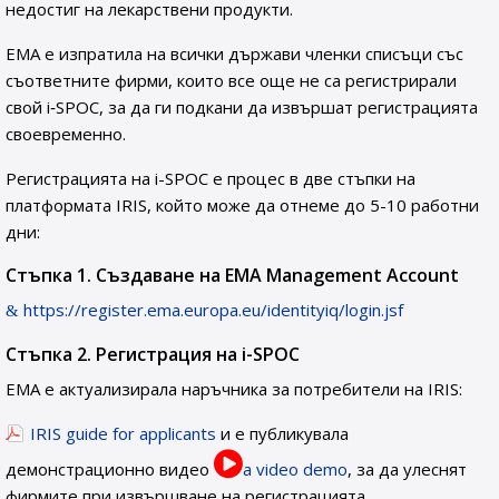
недостиг на лекарствени продукти.
ЕМА е изпратила на всички държави членки списъци със
съответните фирми, които все още не са регистрирали
свой i‑SPOC, за да ги подкани да извършат регистрацията
своевременно.
Регистрацията на i-SPOC е процес в две стъпки на
платформата IRIS, който може да отнеме до 5-10 работни
дни:
Стъпка 1. Създаване на EMA Management Account
https://register.ema.europa.eu/identityiq/login.jsf
Стъпка 2. Регистрация на i-SPOC
ЕМА е актуализирала наръчника за потребители на IRIS:
IRIS guide for applicants
и е публикувала
демонстрационно видео
a video demo
, за да улеснят
фирмите при извършване на регистрацията.