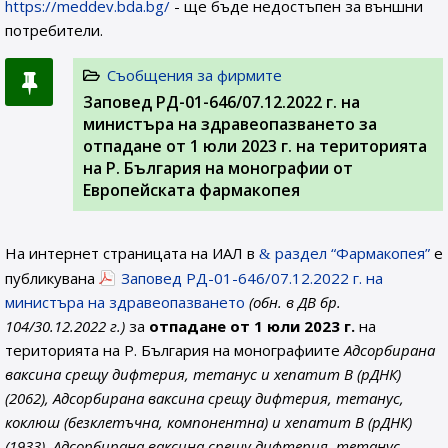
https://meddev.bda.bg/
- ще бъде недостъпен за външни
потребители.
Съобщения за фирмите
Заповед РД-01-646/07.12.2022 г. на
министъра на здравеопазването за
отпадане от 1 юли 2023 г. на територията
на Р. България на монографии от
Европейската фармакопея
На интернет страницата на ИАЛ в
раздел “Фармакопея”
е
публикувана
Заповед РД-01-646/07.12.2022 г. на
министъра на здравеопазването
(обн. в ДВ бр.
104/30.12.2022 г.)
за
отпадане от 1 юли 2023 г.
на
територията на Р. България на монографиите
Адсорбирана
ваксина срещу дифтерия, тетанус и хепатит B (рДНК)
(2062), Адсорбирана ваксина срещу дифтерия, тетанус,
коклюш (безклетъчна, компонентна) и хепатит B (рДНК)
(1933), Адсорбирана ваксина срещу дифтерия, тетанус,