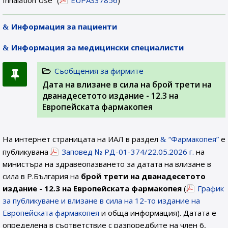
Inhalation Use” (
EUPAS37856
)
Информация за пациенти
Информация за медицински специалисти
Съобщения за фирмите
Дата на влизане в сила на брой трети на
дванадесетото издание - 12.3 на
Европейската фармакопея
На интернет страницата на ИАЛ в раздел
“Фармакопея”
е
публикувана
Заповед № РД-01-374/22.05.2026 г.
на
министъра на здравеопазването за датата на влизане в
сила в Р.България на
брой трети на дванадесетото
издание - 12.3 на Европейската фармакопея
(
График
за публикуване и влизане в сила на 12-то издание на
Европейската фармакопея
и обща информация). Датата е
определена в съответствие с разпоредбите на член 6,