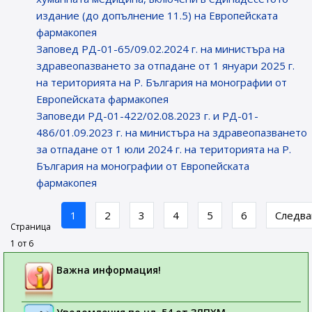
издание (до допълнение 11.5) на Европейската
фармакопея
Заповед РД-01-65/09.02.2024 г. на министъра на
здравеопазването за отпадане от 1 януари 2025 г.
на територията на Р. България на монографии от
Европейската фармакопея
Заповеди РД-01-422/02.08.2023 г. и РД-01-
486/01.09.2023 г. на министъра на здравеопазването
за отпадане от 1 юли 2024 г. на територията на Р.
България на монографии от Европейската
фармакопея
1
2
3
4
5
6
Следв
Страница
1 от 6
Важна информация!