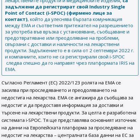
лекарствените продукти и медицинските изделия,
са
задължени
да регистрират свой
Industry Single
Point of Contact (i-SPOC) (фирмено лице за
контакт)
, който да улеснява бързата комуникация
между ЕМА и съответния притежател на разрешението
за употреба във връзка с установяване, съобщаване и
предотвратяване или преодоляване на проблеми,
свързани с доставки и наличности на лекарствени
продукти. Задължението е в сила от 2 септември 2022 г.
и компаниите, които не са регистрирали свой i-SPOC
следва спешно да го направят чрез платформата IRIS на
EMA.
Съгласно Регламент (ЕС) 2022/123 ролята на ЕМА се
засилва при проследяването и преодоляването на
недостига на лекарства. ЕМА се ангажира да съобщава за
недостиг и да предоставя информация за доставки и
търсене на лекарствени продукти. За целта е разработена
системата i‑SPOC. Тя ще представлява основният източник
на данни на Европейската платформа за проследяване на
недостиг на лекарства – централната база данни на ЕС за