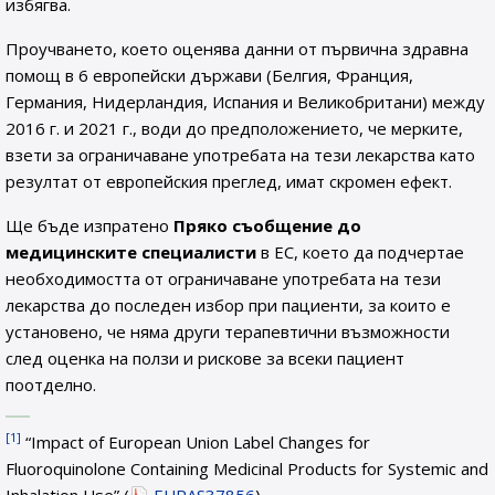
избягва.
Проучването, което оценява данни от първична здравна
помощ в 6 европейски държави (Белгия, Франция,
Германия, Нидерландия, Испания и Великобритани) между
2016 г. и 2021 г., води до предположението, че мерките,
взети за ограничаване употребата на тези лекарства като
резултат от европейския преглед, имат скромен ефект.
Ще бъде изпратено
Пряко съобщение до
медицинските специалисти
в ЕС, което да подчертае
необходимостта от ограничаване употребата на тези
лекарства до последен избор при пациенти, за които е
установено, че няма други терапевтични възможности
след оценка на ползи и рискове за всеки пациент
поотделно.
[1]
“Impact of European Union Label Changes for
Fluoroquinolone Containing Medicinal Products for Systemic and