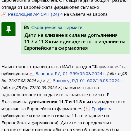
Европейската фармакопея. От същата дата общият раздел
отпада от Европейската фармакопея съгласно
Резолюция AP-CPH (24) 4
на Съвета на Европа.
Съобщения за фирмите
Дати на влизане в сила на допълнения
11.7 и 11.8 към единадесетото издание на
Европейската фармакопея
На интернет страницата на ИАЛ в раздел “Фармакопея” са
публикувани
Заповед РД-01-559/05.08.2024 г.
(обн. в ДВ
бр. 72/27.08.2024 г.)
и
Заповед РД-01-602/16.08.2024 г.
(обн. в ДВ бр. 77/10.09.2024 г.)
на министъра на
здравеопазването за датите на влизане в сила в Р.
България на
допълнения 11.7 и 11.8
към единадесетото
издание на Европейската фармакопея (
График
за
публикуване и влизане в сила на 11-то издание на
Европейската фармакопея). Датите са определени в
съответствие с разпоредбите на член 6, параграф г) на