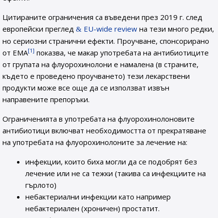
Цитираните ограничения са въведени през 2019 г. след
европейски преглед
EU-wide review
на тези много редки,
но сериозни странични ефекти. Проучване, спонсорирано
[1]
от ЕМА
показва, че макар употребата на антибиотиците
от групата на флуорохинолони е намалена (в страните,
където е проведено проучването) тези лекарствени
продукти може все още да се използват извън
направените препоръки.
Ограниченията в употребата на флуорохинолоновите
антибиотици включват необходимостта от прекратяване
на употребата на флуорохинолоните за лечение на:
инфекции, които биха могли да се подобрят без
лечение или не са тежки (такива са инфекциите на
гърлото)
небактериални инфекции като например
небактериален (хроничен) простатит.