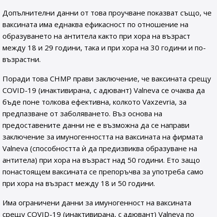
Допълнителни данни от това проучване показват също, че
ваксината има еднаква ефикасност по отношение на
образуването на антитела както при хора на възраст
между 18 и 29 години, така и при хора на 30 години и по-
възрастни.
Поради това CHMP прави заключение, че ваксината срещу
COVID-19 (инактивирана, с адювант) Valneva се очаква да
бъде поне толкова ефективна, колкото Vaxzevria, за
предпазване от заболяването. Въз основа на
предоставените данни не е възможна да се направи
заключение за имуногенността на ваксината на фирмата
Valneva (способността ѝ да предизвиква образуване на
антитела) при хора на възраст над 50 години. Ето защо
понастоящем ваксината се препоръчва за употреба само
при хора на възраст между 18 и 50 години.
Има ограничени данни за имуногенност на ваксината
срещу COVID-19 (инактивирана, с адювант) Valneva по