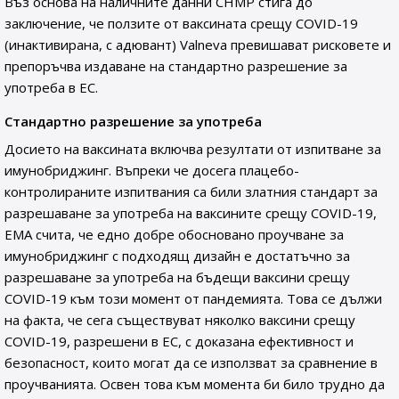
Въз основа на наличните данни CHMP стига до
заключение, че ползите от ваксината срещу COVID-19
(инактивирана, с адювант) Valneva превишават рисковете и
препоръчва издаване на стандартно разрешение за
употреба в ЕС.
Стандартно разрешение за употреба
Досието на ваксината включва резултати от изпитване за
имунобриджинг. Въпреки че досега плацебо-
контролираните изпитвания са били златния стандарт за
разрешаване за употреба на ваксините срещу COVID-19,
EMA счита, че едно добре обосновано проучване за
имунобриджинг с подходящ дизайн е достатъчно за
разрешаване за употреба на бъдещи ваксини срещу
COVID-19 към този момент от пандемията. Това се дължи
на факта, че сега съществуват няколко ваксини срещу
COVID-19, разрешени в ЕС, с доказана ефективност и
безопасност, които могат да се използват за сравнение в
проучванията. Освен това към момента би било трудно да