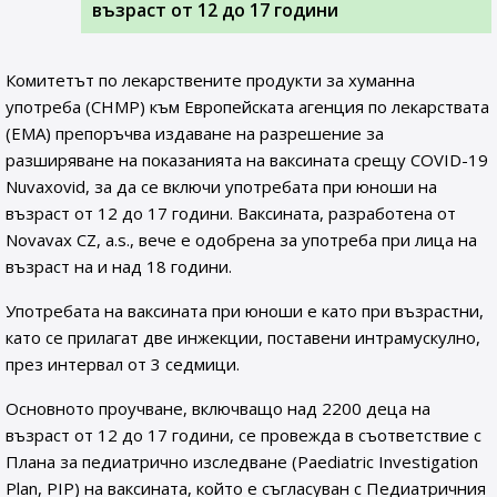
възраст от 12 до 17 години
Комитетът по лекарствените продукти за хуманна
употреба (CHMP) към Европейската агенция по лекарствата
(EMA) препоръчва издаване на разрешение за
разширяване на показанията на ваксината срещу COVID-19
Nuvaxovid, за да се включи употребата при юноши на
възраст от 12 до 17 години. Ваксината, разработена от
Novavax CZ, a.s., вече е одобрена за употреба при лица на
възраст на и над 18 години.
Употребата на ваксината при юноши е като при възрастни,
като се прилагат две инжекции, поставени интрамускулно,
през интервал от 3 седмици.
Основното проучване, включващо над 2200 деца на
възраст от 12 до 17 години, се провежда в съответствие с
Плана за педиатрично изследване (Paediatric Investigation
Plan, PIP) на ваксината, който е съгласуван с Педиатричния