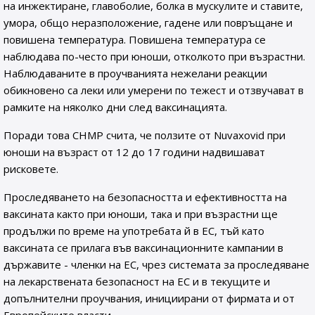
на инжектиране, главоболие, болка в мускулите и ставите,
умора, общо неразположение, гадене или повръщане и
повишена температура. Повишена температура се
наблюдава по-често при юноши, отколкото при възрастни.
Наблюдаваните в проучванията нежелани реакции
обикновено са леки или умерени по тежест и отзвучават в
рамките на няколко дни след ваксинацията.
Поради това CHMP счита, че ползите от Nuvaxovid при
юноши на възраст от 12 до 17 години надвишават
рисковете.
Проследяването на безопасността и ефективността на
ваксината както при юноши, така и при възрастни ще
продължи по време на употребата й в ЕС, тъй като
ваксината се прилага във ваксинационните кампании в
държавите - членки на ЕС, чрез системата за проследяване
на лекарствената безопасност на ЕС и в текущите и
допълнителни проучвания, инициирани от фирмата и от