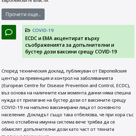
Европейските власти.
Прочети още...
COVID-19
ЕCDC и EMA акцентират върху
съображенията за допълнителни и
бустер дози ваксини срещу COVID-19
Според техническия доклад, публикуван от Европейския
център за превенция и контрол на заболяванията
(European Centre for Disease Prevention and Control, ECDC),
въз основа на наличните към момента данни няма спешна
нужда от прилагане на бустер дози от ваксините срещу
COVID-19 на напълно ваксинирани лица от основното
население. Докладът също така отбелязва, че при хора със
силно отслабена имунна система вече трябва да се
обмислят допълнителни дози като част от тяхната