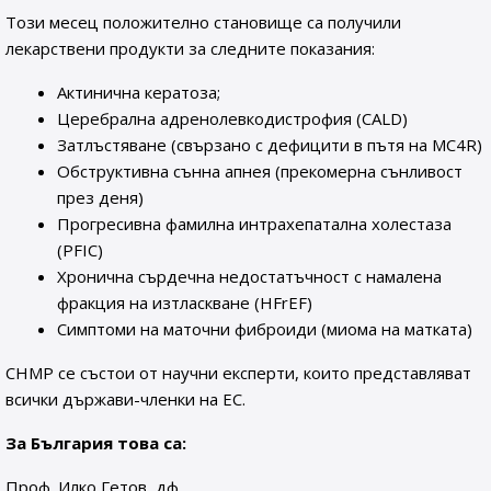
Този месец положително становище са получили
лекарствени продукти за следните показания:
Актинична кератоза;
Церебрална адренолевкодистрофия (CALD)
Затлъстяване (свързано с дефицити в пътя на MC4R)
Обструктивна сънна апнея (прекомерна сънливост
през деня)
Прогресивна фамилна интрахепатална холестаза
(PFIC)
Хронична сърдечна недостатъчност с намалена
фракция на изтласкване (HFrEF)
Симптоми на маточни фиброиди (миома на матката)
CHMP се състои от научни експерти, които представляват
всички държави-членки на ЕС.
За България това са:
Проф. Илко Гетов, дф