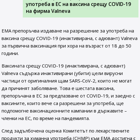
употреба в ЕС на ваксина срещу COVID-19
на фирма Valneva
EMA препоръчва издаване на разрешение за употреба на
ваксина срещу COVID-19 (инактивирана, с адювант) Valneva
за първична ваксинация при хора на възраст от 18 до 50
години.
Ваксината срещу COVID-19 (инактивирана, с адювант)
Valneva съдържа инактивирани (убити) цели вирусни
частици от оригиналния щам SARS-CoV-2, които не могат
да причинят заболяване. Това е шестата ваксина,
препоръчана в ЕС за предпазване от COVID-19, и заедно с
ваксините, които вече са разрешени за употреба, ще
подпомогне ваксинационните кампании в държавите –
членки на ЕС, по време на пандемията.
След задълбочена оценка Комитетът по лекарствените
продукти за хуманна употреба (CHMP) към ЕМА достигна с