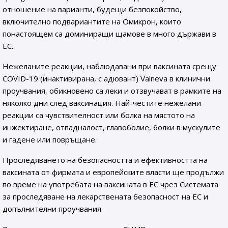
отношение на варианти, будещи безпокойство,
включително подвариантите на Омикрон, които
понастоящем са доминиращи щамове в много държави в
ЕС.
Нежеланите реакции, наблюдавани при ваксината срещу
COVID-19 (инактивирана, с адювант) Valneva в клинични
проучвания, обикновено са леки и отзвучават в рамките на
няколко дни след ваксинация. Най-честите нежелани
реакции са чувствителност или болка на мястото на
инжектиране, отпадналост, главоболие, болки в мускулите
и гадене или повръщане.
Проследяването на безопасността и ефективността на
ваксината от фирмата и европейските власти ще продължи
по време на употребата на ваксината в ЕС чрез Системата
за проследяване на лекарствената безопасност на ЕС и
допълнителни проучвания.