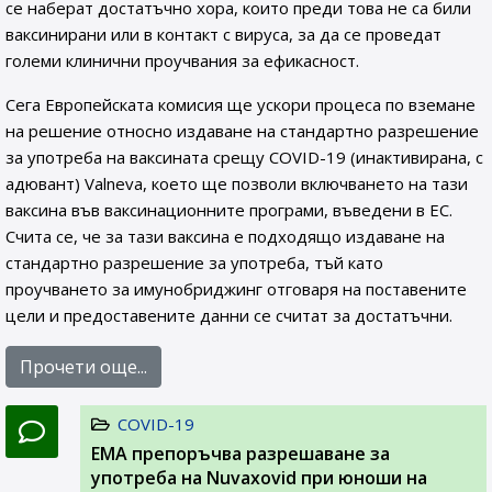
се наберат достатъчно хора, които преди това не са били
ваксинирани или в контакт с вируса, за да се проведат
големи клинични проучвания за ефикасност.
Сега Европейската комисия ще ускори процеса по вземане
на решение относно издаване на стандартно разрешение
за употреба на ваксината срещу COVID-19 (инактивирана, с
адювант) Valneva, което ще позволи включването на тази
ваксина във ваксинационните програми, въведени в ЕС.
Счита се, че за тази ваксина е подходящо издаване на
стандартно разрешение за употреба, тъй като
проучването за имунобриджинг отговаря на поставените
цели и предоставените данни се считат за достатъчни.
Прочети още...
COVID-19
ЕМА препоръчва разрешаване за
употреба на Nuvaxovid при юноши на