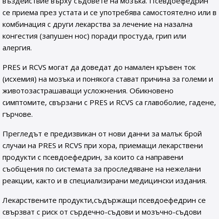
въздействие върху съдовете на мозъка. Псевдоефедрин
се приема през устата и се употребява самостоятелно или в
комбинация с други лекарства за лечение на назална
конгестия (запушен нос) поради простуда, грип или
алергия.
PRES и RCVS могат да доведат до намален кръвен ток
(исхемия) на мозъка и понякога стават причина за големи и
животозастрашаващи усложнения. Обикновено
симптомите, свързани с PRES и RCVS са главоболие, гадене,
гърчове.
Прегледът е предизвикан от нови данни за малък брой
случаи на PRES и RCVS при хора, приемащи лекарствени
продукти с псевдоефедрин, за които са направени
съобщения по системата за проследяване на нежелани
реакции, както и в специализирани медицински издания.
Лекарствените продукти,съдържащи псевдоефедрин се
свързват с риск от сърдечно-съдови и мозъчно-съдови