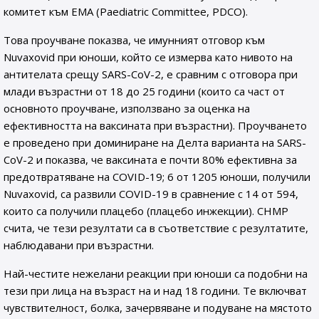
комитет към EMA (Paediatric Committee, PDCO).
Това проучване показва, че имунният отговор към
Nuvaxovid при юноши, който се измерва като нивото на
антителата срещу SARS-CoV-2, е сравним с отговора при
млади възрастни от 18 до 25 години (които са част от
основното проучване, използвано за оценка на
ефективността на ваксината при възрастни). Проучването
е проведено при доминиране на Делта варианта на SARS-
CoV-2 и показва, че ваксината е почти 80% ефективна за
предотвратяване на COVID-19; 6 от 1205 юноши, получили
Nuvaxovid, са развили COVID-19 в сравнение с 14 от 594,
които са получили плацебо (плацебо инжекции). CHMP
счита, че тези резултати са в съответствие с резултатите,
наблюдавани при възрастни.
Най-честите нежелани реакции при юноши са подобни на
тези при лица на възраст на и над 18 години. Те включват
чувствителност, болка, зачервяване и подуване на мястото