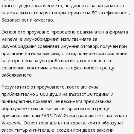
консенсус до заключението, че данните за ваксината са
надеждни и отговарят на критериите на ЕС за ефикасност,
безопасност и качество.
Основното проучване, проведено с ваксината на фирмата
Valneva, е имунобриджинг. Изпитванията за
имунобриджинг сравняват имунния отговор, получен при
прилагане на нова ваксина, с този, получен при прилагане
на разрешена за употреба ваксина, използвана за
сравнение, която има доказана ефективност срещу
заболяването.
Резултатите от проучването, което включва
приблизително 3 000 души на възраст 30 години и
по‑възрастни, показват, че ваксината предизвиква
образуването на по-висок титър антитела срещу
оригиналния щам SARS-CoV-2 при сравняване с ваксината
Vaxzevria. Освен това делът на хората, които образуват
висок титър антитела, е сходен при двете ваксини.