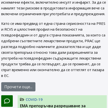
исхемични ефекти, включително инсулт и инфаркт. За да се
намалят тези рискове в продуктовата информация вече са
включени ограничения при употребата и предупреждения.
Като се има предвид от една страна сериозността на PRES
и RCVS и цялостния профил на безопасност на
псевдоефедрин и от друга страна показанията, за които са
одобрени съответните лекарствени продукти, PRAC ще
разгледа подробно наличните доказателства и ще даде
своята препоръка относно това дали разрешенията за
употреба на псевдоефедрин съдържащите лекарствени
продукти трябва да се потвърдят, да се променят, да се
спрат временно или окончателно да се оттеглят от пазара
в ЕС.
Прочети още...
COVID-19
EMA препоръчва разрешаване за