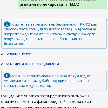
агенция по лекарствата (ЕМА)
Комитетът за лекарствна безопасност (PRAC) към
европейската агенция по лекарствата (EMA) започна
преразглеждане на
Ixchiq - ваксина срещу чикунгуня
вирус (жива)
във връзка със съображения за
безопасност.
За пациентите
За медицинските специалисти
Мерки за ограничаване на риска от суицидни
мисли(мисли за самоубийство) при използване на
финастерид и дутастерид.
Суицидните мисли са потвърдени като възможен
страничен ефект на финастерид таблетки; за сега не е
установена директна връзка за дутастерид.