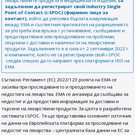
лекарствените продукти и медицинските изделия,
са
задължени
да регистрират свой
Industry Single
Point of Contact (i-SPOC) (фирмено лице за
контакт)
, който да улеснява бързата комуникация
между ЕМА и съответния притежател на разрешението
за употреба във връзка с установяване, съобщаване и
предотвратяване или преодоляване на проблеми,
свързани с доставки и наличности на лекарствени
продукти. Задължението е в сила от 2 септември 2022 г.
и компаниите, които не са регистрирали свой i-SPOC
следва спешно да го направят чрез платформата IRIS на
EMA.
Съгласно Регламент (ЕС) 2022/123 ролята на ЕМА се
засилва при проследяването и преодоляването на
недостига на лекарства. ЕМА се ангажира да съобщава за
недостиг и да предоставя информация за доставки и
търсене на лекарствени продукти. За целта е разработена
системата i‑SPOC. Тя ще представлява основният източник
на данни на Европейската платформа за проследяване на
недостиг на лекарства – централната база данни на ЕС за