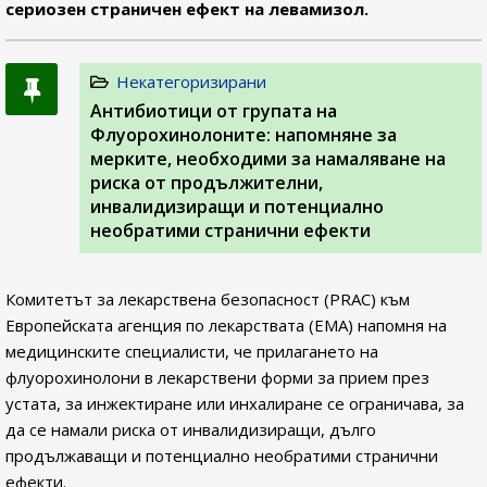
сериозен страничен ефект на левамизол.
Некатегоризирани
Антибиотици от групата на
Флуорохинолоните: напомняне за
мерките, необходими за намаляване на
риска от продължителни,
инвалидизиращи и потенциално
необратими странични ефекти
Комитетът за лекарствена безопасност (PRAC) към
Европейската агенция по лекарствата (ЕМА) напомня на
медицинските специалисти, че прилагането на
флуорохинолони в лекарствени форми за прием през
устата, за инжектиране или инхалиране се ограничава, за
да се намали риска от инвалидизиращи, дълго
продължаващи и потенциално необратими странични
ефекти.