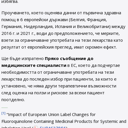
избягва.
Проучването, което оценява данни от първична здравна
помощ в 6 европейски държави (Белгия, Франция,
Германия, Нидерландия, Испания и Великобритани) между
2016 г. и 2021 г., води до предположението, че мерките,
взети за ограничаване употребата на тези лекарства като
резултат от европейския преглед, имат скромен ефект.
Ще бъде изпратено
Пряко съобщение до
медицинските специалисти
в ЕС, което да подчертае
необходимостта от ограничаване употребата на тези
лекарства до последен избор при пациенти, за които е
установено, че няма други терапевтични възможности
след оценка на ползи и рискове за всеки пациент
поотделно.
[1]
“Impact of European Union Label Changes for
Fluoroquinolone Containing Medicinal Products for Systemic and