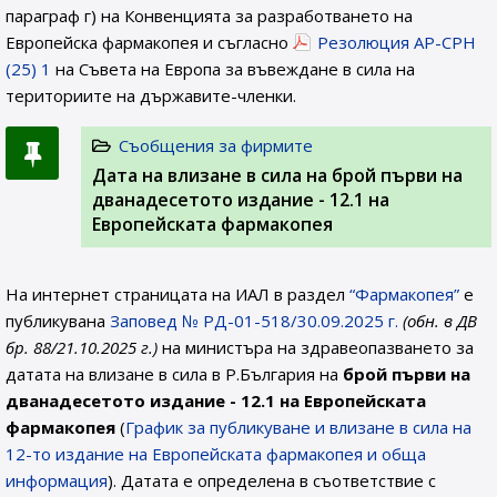
параграф г) на Конвенцията за разработването на
Европейска фармакопея и съгласно
Резолюция AP-CPH
(25) 1
на Съвета на Европа за въвеждане в сила на
териториите на държавите-членки.
Съобщения за фирмите
Дата на влизане в сила на брой първи на
дванадесетото издание - 12.1 на
Европейската фармакопея
На интернет страницата на ИАЛ в раздел
“Фармакопея”
е
публикувана
Заповед № РД-01-518/30.09.2025 г.
(обн. в ДВ
бр. 88/21.10.2025 г.)
на министъра на здравеопазването за
датата на влизане в сила в Р.България на
брой първи на
дванадесетото издание - 12.1
на Европейската
фармакопея
(
График за публикуване и влизане в сила на
12-то издание на Европейската фармакопея и обща
информация
). Датата е определена в съответствие с