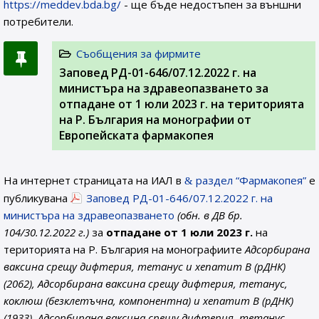
https://meddev.bda.bg/
- ще бъде недостъпен за външни
потребители.
Съобщения за фирмите
Заповед РД-01-646/07.12.2022 г. на
министъра на здравеопазването за
отпадане от 1 юли 2023 г. на територията
на Р. България на монографии от
Европейската фармакопея
На интернет страницата на ИАЛ в
раздел “Фармакопея”
е
публикувана
Заповед РД-01-646/07.12.2022 г. на
министъра на здравеопазването
(обн. в ДВ бр.
104/30.12.2022 г.)
за
отпадане от 1 юли 2023 г.
на
територията на Р. България на монографиите
Адсорбирана
ваксина срещу дифтерия, тетанус и хепатит B (рДНК)
(2062), Адсорбирана ваксина срещу дифтерия, тетанус,
коклюш (безклетъчна, компонентна) и хепатит B (рДНК)
(1933), Адсорбирана ваксина срещу дифтерия, тетанус,