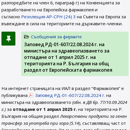
разпоредбите на член 6, параграф г) на Конвенцията за
разработването на Европейска фармакопея и
съгласно
Резолюция AP-CPH (24) 3
на Съвета на Европа за
въвеждане в сила на териториите на държавите-членки.
Съобщения за фирмите
Заповед РД-01-607/22.08.2024 г. на
министъра на здравеопазването за
отпадане от 1 април 2025 г. на
територията на Р. България на общ
раздел от Европейската фармакопея
На интернет страницата на ИАЛ в раздел “Фармакопея” е
публикувана
Заповед РД-01-607/22.08.2024 г.
на
министъра на здравеопазването
(обн. в ДВ бр. 77/10.09.2024
г.)
за
отпадане от 1 април 2025 г.
на територията на Р.
България на общия раздел
Лекарствени продукти за генен
трансфер за употреба при хора (5.14)
, съставляващ част от