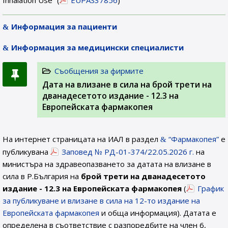
Inhalation Use” (
EUPAS37856
)
Информация за пациенти
Информация за медицински специалисти
Съобщения за фирмите
Дата на влизане в сила на брой трети на
дванадесетото издание - 12.3 на
Европейската фармакопея
На интернет страницата на ИАЛ в раздел
“Фармакопея”
е
публикувана
Заповед № РД-01-374/22.05.2026 г.
на
министъра на здравеопазването за датата на влизане в
сила в Р.България на
брой трети на дванадесетото
издание - 12.3 на Европейската фармакопея
(
График
за публикуване и влизане в сила на 12-то издание на
Европейската фармакопея
и обща информация). Датата е
определена в съответствие с разпоредбите на член 6,