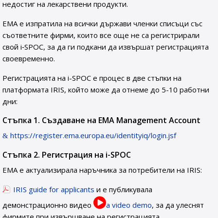
недостиг на лекарствени продукти.
ЕМА е изпратила на всички държави членки списъци със
съответните фирми, които все още не са регистрирали
свой i‑SPOC, за да ги подкани да извършат регистрацията
своевременно.
Регистрацията на i-SPOC е процес в две стъпки на
платформата IRIS, който може да отнеме до 5-10 работни
дни:
Стъпка 1. Създаване на EMA Management Account
https://register.ema.europa.eu/identityiq/login.jsf
Стъпка 2. Регистрация на i-SPOC
ЕМА е актуализирала наръчника за потребители на IRIS:
IRIS guide for applicants
и е публикувала
демонстрационно видео
a video demo
, за да улеснят
фирмите при извършване на регистрацията.