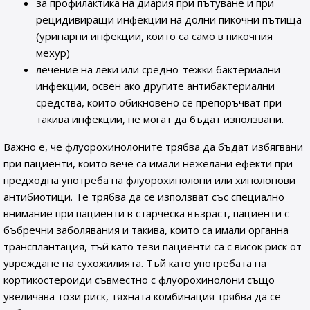
за профилактика на диария при пътуване и при
рецидивиращи инфекции на долни пикочни пътища
(уринарни инфекции, които са само в пикочния
мехур)
лечение на леки или средно-тежки бактериални
инфекции, освен ако другите антибактериални
средства, които обикновено се препоръчват при
такива инфекции, не могат да бъдат използвани.
Важно е, че флуорохинолоните трябва да бъдат избягвани
при пациенти, които вече са имали нежелани ефекти при
предходна употреба на флуорохинолони или хинолонови
антибиотици. Те трябва да се използват със специално
внимание при пациенти в старческа възраст, пациенти с
бъбречни заболявания и такива, които са имали органна
трансплантация, тъй като тези пациенти са с висок риск от
увреждане на сухожилията. Тъй като употребата на
кортикостероиди съвместно с флуорохинолони също
увеличава този риск, тяхната комбинация трябва да се