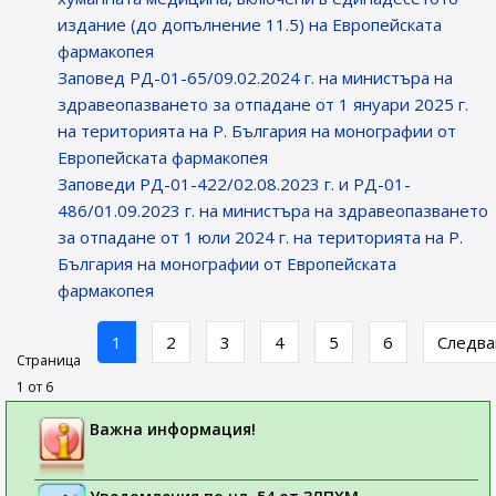
издание (до допълнение 11.5) на Европейската
фармакопея
Заповед РД-01-65/09.02.2024 г. на министъра на
здравеопазването за отпадане от 1 януари 2025 г.
на територията на Р. България на монографии от
Европейската фармакопея
Заповеди РД-01-422/02.08.2023 г. и РД-01-
486/01.09.2023 г. на министъра на здравеопазването
за отпадане от 1 юли 2024 г. на територията на Р.
България на монографии от Европейската
фармакопея
1
2
3
4
5
6
Следв
Страница
1 от 6
Важна информация!