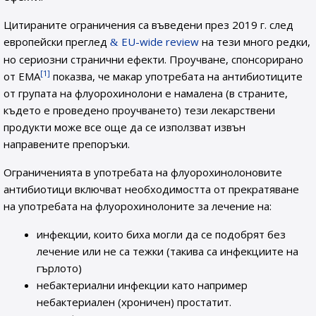
Цитираните ограничения са въведени през 2019 г. след
европейски преглед
EU-wide review
на тези много редки,
но сериозни странични ефекти. Проучване, спонсорирано
[1]
от ЕМА
показва, че макар употребата на антибиотиците
от групата на флуорохинолони е намалена (в страните,
където е проведено проучването) тези лекарствени
продукти може все още да се използват извън
направените препоръки.
Ограниченията в употребата на флуорохинолоновите
антибиотици включват необходимостта от прекратяване
на употребата на флуорохинолоните за лечение на:
инфекции, които биха могли да се подобрят без
лечение или не са тежки (такива са инфекциите на
гърлото)
небактериални инфекции като например
небактериален (хроничен) простатит.