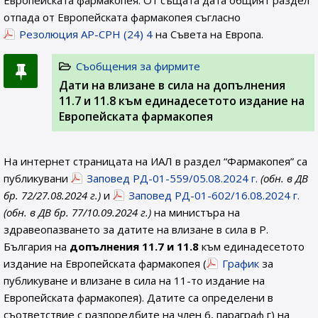
Европейската фармакопея. От същата дата общият раздел
отпада от Европейската фармакопея съгласно
Резолюция AP-CPH (24) 4
на Съвета на Европа.
Съобщения за фирмите
Дати на влизане в сила на допълнения
11.7 и 11.8 към единадесетото издание на
Европейската фармакопея
На интернет страницата на ИАЛ в раздел “Фармакопея” са
публикувани
Заповед РД-01-559/05.08.2024 г.
(обн. в ДВ
бр. 72/27.08.2024 г.)
и
Заповед РД-01-602/16.08.2024 г.
(обн. в ДВ бр. 77/10.09.2024 г.)
на министъра на
здравеопазването за датите на влизане в сила в Р.
България на
допълнения 11.7 и 11.8
към единадесетото
издание на Европейската фармакопея (
График
за
публикуване и влизане в сила на 11-то издание на
Европейската фармакопея). Датите са определени в
съответствие с разпоредбите на член 6, параграф г) на