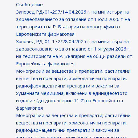
Съобщение
Заповед РД-01-297/14.04.2026 г. на министъра на
здравеопазването за отпадане от 1 юли 2026 г. на
територията на Р. България на монографии от
Европейската фармакопея
Заповед РД-01-172/28.04.2025 г. на министъра на
здравеопазването за отпадане от 1 януари 2026 г.
на територията на Р. България на общи раздели от
Европейската фармакопея
Монографии за вещества и препарати, растителни
вещества и препарати, хомеопатични препарати,
радиофармацевтични препарати и ваксини за
хуманната медицина, включени в единадесетото
издание (до допълнение 11.7) на Европейската
фармакопея
Монографии за вещества и препарати, растителни
вещества и препарати, хомеопатични препарати,
радиофармацевтични препарати и ваксини за
хуманната медицина, включени в единадесетото