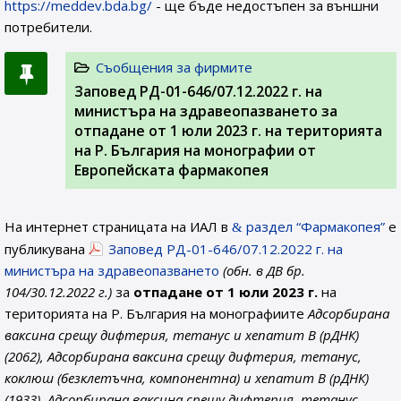
https://meddev.bda.bg/
- ще бъде недостъпен за външни
потребители.
Съобщения за фирмите
Заповед РД-01-646/07.12.2022 г. на
министъра на здравеопазването за
отпадане от 1 юли 2023 г. на територията
на Р. България на монографии от
Европейската фармакопея
На интернет страницата на ИАЛ в
раздел “Фармакопея”
е
публикувана
Заповед РД-01-646/07.12.2022 г. на
министъра на здравеопазването
(обн. в ДВ бр.
104/30.12.2022 г.)
за
отпадане от 1 юли 2023 г.
на
територията на Р. България на монографиите
Адсорбирана
ваксина срещу дифтерия, тетанус и хепатит B (рДНК)
(2062), Адсорбирана ваксина срещу дифтерия, тетанус,
коклюш (безклетъчна, компонентна) и хепатит B (рДНК)
(1933), Адсорбирана ваксина срещу дифтерия, тетанус,