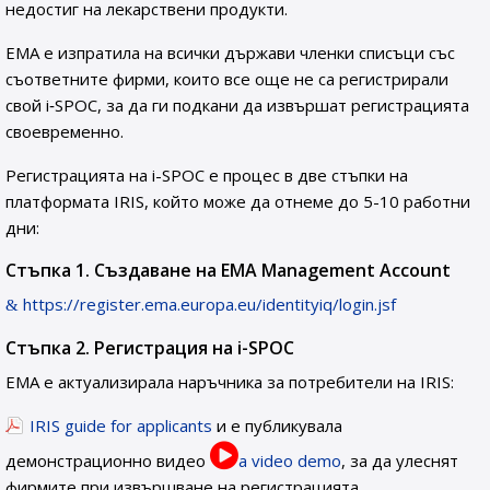
недостиг на лекарствени продукти.
ЕМА е изпратила на всички държави членки списъци със
съответните фирми, които все още не са регистрирали
свой i‑SPOC, за да ги подкани да извършат регистрацията
своевременно.
Регистрацията на i-SPOC е процес в две стъпки на
платформата IRIS, който може да отнеме до 5-10 работни
дни:
Стъпка 1. Създаване на EMA Management Account
https://register.ema.europa.eu/identityiq/login.jsf
Стъпка 2. Регистрация на i-SPOC
ЕМА е актуализирала наръчника за потребители на IRIS:
IRIS guide for applicants
и е публикувала
демонстрационно видео
a video demo
, за да улеснят
фирмите при извършване на регистрацията.