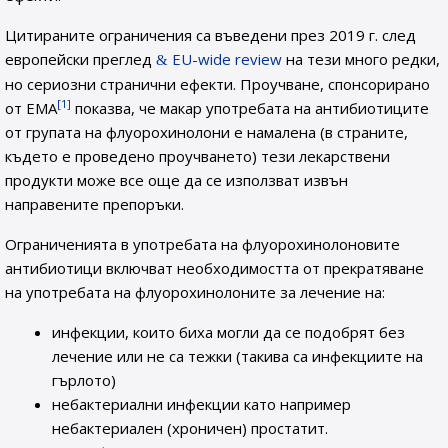
Цитираните ограничения са въведени през 2019 г. след
европейски преглед
EU-wide review
на тези много редки,
но сериозни странични ефекти. Проучване, спонсорирано
[1]
от ЕМА
показва, че макар употребата на антибиотиците
от групата на флуорохинолони е намалена (в страните,
където е проведено проучването) тези лекарствени
продукти може все още да се използват извън
направените препоръки.
Ограниченията в употребата на флуорохинолоновите
антибиотици включват необходимостта от прекратяване
на употребата на флуорохинолоните за лечение на:
инфекции, които биха могли да се подобрят без
лечение или не са тежки (такива са инфекциите на
гърлото)
небактериални инфекции като например
небактериален (хроничен) простатит.