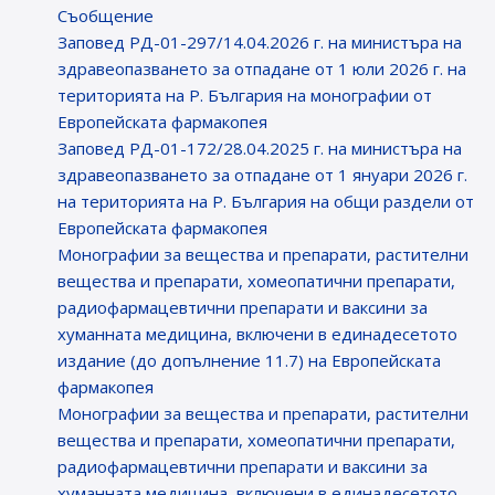
Съобщение
Заповед РД-01-297/14.04.2026 г. на министъра на
здравеопазването за отпадане от 1 юли 2026 г. на
територията на Р. България на монографии от
Европейската фармакопея
Заповед РД-01-172/28.04.2025 г. на министъра на
здравеопазването за отпадане от 1 януари 2026 г.
на територията на Р. България на общи раздели от
Европейската фармакопея
Монографии за вещества и препарати, растителни
вещества и препарати, хомеопатични препарати,
радиофармацевтични препарати и ваксини за
хуманната медицина, включени в единадесетото
издание (до допълнение 11.7) на Европейската
фармакопея
Монографии за вещества и препарати, растителни
вещества и препарати, хомеопатични препарати,
радиофармацевтични препарати и ваксини за
хуманната медицина, включени в единадесетото