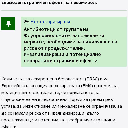
сериозен страничен ефект на левамизол.
Некатегоризирани
Антибиотици от групата на
Флуорохинолоните: напомняне за
мерките, необходими за намаляване на
риска от продължителни,
инвалидизиращи и потенциално
необратими странични ефекти
Комитетът за лекарствена безопасност (PRAC) към
Европейската агенция по лекарствата (ЕМА) напомня на
медицинските специалисти, че прилагането на
флуорохинолони в лекарствени форми за прием през
устата, за инжектиране или инхалиране се ограничава, за
да се намали риска от инвалидизиращи, дълго
продължаващи и потенциално необратими странични
ефекти.