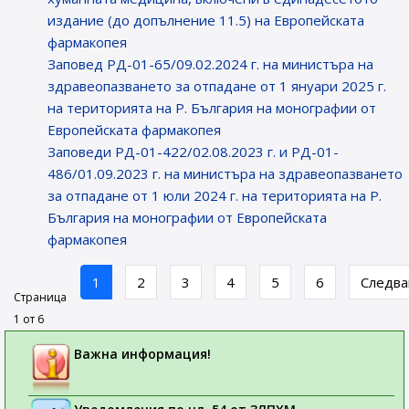
издание (до допълнение 11.5) на Европейската
фармакопея
Заповед РД-01-65/09.02.2024 г. на министъра на
здравеопазването за отпадане от 1 януари 2025 г.
на територията на Р. България на монографии от
Европейската фармакопея
Заповеди РД-01-422/02.08.2023 г. и РД-01-
486/01.09.2023 г. на министъра на здравеопазването
за отпадане от 1 юли 2024 г. на територията на Р.
България на монографии от Европейската
фармакопея
1
2
3
4
5
6
Следв
Страница
1 от 6
Важна информация!