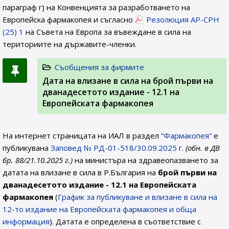
параграф г) на Конвенцията за разработването на
Европейска фармакопея и съгласно
Резолюция AP-CPH
(25) 1
на Съвета на Европа за въвеждане в сила на
териториите на държавите-членки.
Съобщения за фирмите
Дата на влизане в сила на брой първи на
дванадесетото издание - 12.1 на
Европейската фармакопея
На интернет страницата на ИАЛ в раздел
“Фармакопея”
е
публикувана
Заповед № РД-01-518/30.09.2025 г.
(обн. в ДВ
бр. 88/21.10.2025 г.)
на министъра на здравеопазването за
датата на влизане в сила в Р.България на
брой първи на
дванадесетото издание - 12.1
на Европейската
фармакопея
(
График за публикуване и влизане в сила на
12-то издание на Европейската фармакопея и обща
информация
). Датата е определена в съответствие с