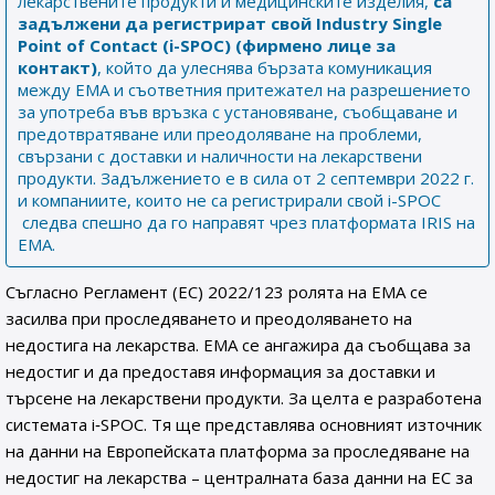
лекарствените продукти и медицинските изделия,
са
задължени
да регистрират свой
Industry Single
Point of Contact (i-SPOC) (фирмено лице за
контакт)
, който да улеснява бързата комуникация
между ЕМА и съответния притежател на разрешението
за употреба във връзка с установяване, съобщаване и
предотвратяване или преодоляване на проблеми,
свързани с доставки и наличности на лекарствени
продукти. Задължението е в сила от 2 септември 2022 г.
и компаниите, които не са регистрирали свой i-SPOC
следва спешно да го направят чрез платформата IRIS на
EMA.
Съгласно Регламент (ЕС) 2022/123 ролята на ЕМА се
засилва при проследяването и преодоляването на
недостига на лекарства. ЕМА се ангажира да съобщава за
недостиг и да предоставя информация за доставки и
търсене на лекарствени продукти. За целта е разработена
системата i‑SPOC. Тя ще представлява основният източник
на данни на Европейската платформа за проследяване на
недостиг на лекарства – централната база данни на ЕС за