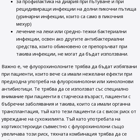
за профилактика на диария при пътуване и при
рецидивиращи инфекции на долни пикочни пътища
(уринарни инфекции, които са само в пикочния
мехур)
лечение на леки или средно-тежки бактериални
инфекции, освен ако другите антибактериални
средства, които обикновено се препоръчват при
такива инфекции, не могат да бъдат използвани.
Важно е, че флуорохинолоните трябва да бъдат избягвани
при пациенти, които вече са имали нежелани ефекти при
предходна употреба на флуорохинолони или хинолонови
антибиотици. Те трябва да се използват със специално
внимание при пациенти в старческа възраст, пациенти с
бъбречни заболявания и такива, които са имали органна
трансплантация, тъй като тези пациенти са с висок риск от
увреждане на сухожилията. Тъй като употребата на
кортикостероиди съвместно с флуорохинолони също
увеличава този риск, тяхната комбинация трябва да се