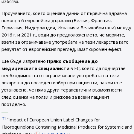
избягва.
Проучването, което оценява данни от първична здравна
помощ в 6 европейски държави (Белгия, Франция,
Германия, Нидерландия, Испания и Великобритани) между
2016 г. и 2021 г., води до предположението, че мерките,
взети за ограничаване употребата на тези лекарства като
резултат от европейския преглед, имат скромен ефект.
Ще бъде изпратено
Пряко съобщение до
медицинските специалисти
в ЕС, което да подчертае
необходимостта от ограничаване употребата на тези
лекарства до последен избор при пациенти, за които е
установено, че няма други терапевтични възможности
след оценка на ползи и рискове за всеки пациент
поотделно.
[1]
“Impact of European Union Label Changes for
Fluoroquinolone Containing Medicinal Products for Systemic and