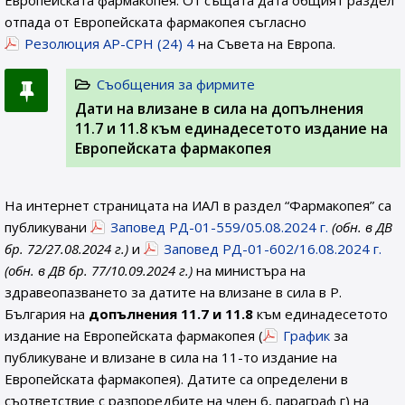
Европейската фармакопея. От същата дата общият раздел
отпада от Европейската фармакопея съгласно
Резолюция AP-CPH (24) 4
на Съвета на Европа.
Съобщения за фирмите
Дати на влизане в сила на допълнения
11.7 и 11.8 към единадесетото издание на
Европейската фармакопея
На интернет страницата на ИАЛ в раздел “Фармакопея” са
публикувани
Заповед РД-01-559/05.08.2024 г.
(обн. в ДВ
бр. 72/27.08.2024 г.)
и
Заповед РД-01-602/16.08.2024 г.
(обн. в ДВ бр. 77/10.09.2024 г.)
на министъра на
здравеопазването за датите на влизане в сила в Р.
България на
допълнения 11.7 и 11.8
към единадесетото
издание на Европейската фармакопея (
График
за
публикуване и влизане в сила на 11-то издание на
Европейската фармакопея). Датите са определени в
съответствие с разпоредбите на член 6, параграф г) на