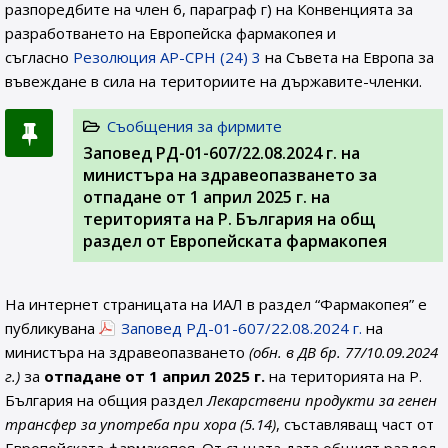
разпоредбите на член 6, параграф г) на Конвенцията за
разработването на Европейска фармакопея и
съгласно
Резолюция AP-CPH (24) 3
на Съвета на Европа за
въвеждане в сила на териториите на държавите-членки.
Съобщения за фирмите
Заповед РД-01-607/22.08.2024 г. на
министъра на здравеопазването за
отпадане от 1 април 2025 г. на
територията на Р. България на общ
раздел от Европейската фармакопея
На интернет страницата на ИАЛ в раздел “Фармакопея” е
публикувана
Заповед РД-01-607/22.08.2024 г.
на
министъра на здравеопазването
(обн. в ДВ бр. 77/10.09.2024
г.)
за
отпадане от 1 април 2025 г.
на територията на Р.
България на общия раздел
Лекарствени продукти за генен
трансфер за употреба при хора (5.14)
, съставляващ част от