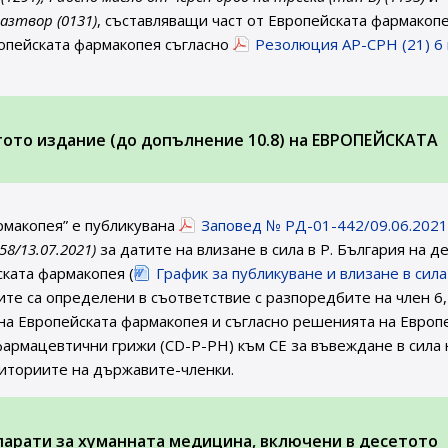
азтвор (0131)
, съставляващи част от Европейската фармакопе
опейската фармакопея съгласно
Резолюция AP-CPH (21) 6 
етото издание (до допълнение 10.8) на ЕВРОПЕЙСКАТА
рмакопея” е публикувана
Заповед № РД-01-442/09.06.2021 
 58/13.07.2021)
за датите на влизане в сила в Р. България на д
ската фармакопея (
График за публикуване и влизане в сила
тите са определени в съответствие с разпоредбите на член 6,
 на Европейската фармакопея и съгласно решенията на Европ
армацевтични грижи (CD-P-PH) към СЕ за въвеждане в сила 
риториите на държавите-членки.
парати за хуманната медицина, включени в десетото