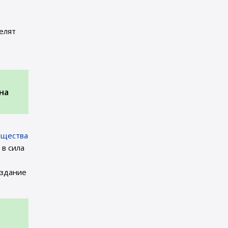
елят
на
ещества
 в сила
издание