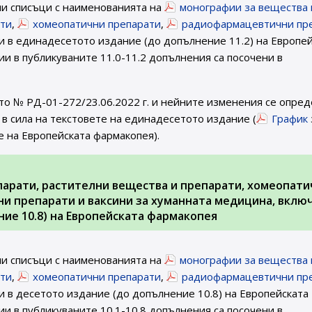
ни списъци с наименованията на
монографии за вещества 
ати
,
хомеопатични препарати
,
радиофармацевтични пр
 в единадесетото издание (до допълнение 11.2) на Европей
и в публикуваните 11.0-11.2 допълнения са посочени в
то № РД-01-272/23.06.2022 г. и нейните изменения се опред
в сила на текстовете на единадесетото издание (
График
е на Европейската фармакопея).
парати, растителни вещества и препарати, хомеопати
и препарати и ваксини за хуманната медицина, вклю
ие 10.8) на Европейската фармакопея
ни списъци с наименованията на
монографии за вещества 
ати
,
хомеопатични препарати
,
радиофармацевтични пр
 в десетото издание (до допълнение 10.8) на Европейската
и в публикуваните 10.1-10.8 допълнения са посочени в