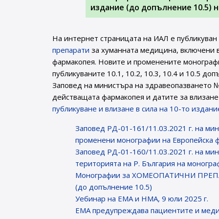
издание (до допълнение 10.5) 
На интернет страницата на ИАЛ e публикуван
препарати
за хуманната медицина, включени в
фармакопея. Новите и променените монографи
публикуваните 10.1, 10.2, 10.3, 10.4 и 10.5 до
Заповед на министъра на здравеопазването №
действащата фармакопея и датите за влизане 
публикуване и влизане в сила на 10-то издан
Заповед РД-01-161/11.03.2021 г. на мин
променени монографии на Европейска 
Заповед РД-01-160/11.03.2021 г. на мин
територията на Р. България на моногра
Монографии за ХОМЕОПАТИЧНИ ПРЕПАРА
(до допълнение 10.5)
Уебинар на ЕМА и НМА, 9 юли 2025 г.
EMA предупреждава пациентите и меди