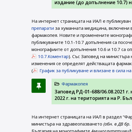
издание (до допълнение 10.7) 
На интернет страницата на ИАЛ e публикуван
препарати
за хуманната медицина, включени в
фармакопея. Новите и променените монографи
публикуваните 10.1-10.7 допълнения са посоч
монографиите от допълнения 10.6 и 10.7 са оп
10.7.Коментар
). Със Заповед на министъра
изменения се определят действащата фармако
(
График за публикуване и влизане в сила н
Фармакопея
Заповед РД-01-688/06.08.2021 г
2022 г. на територията на Р. Б
На интернет страницата на ИАЛ в раздел “Фа
министъра на здравеопазването
(обн. в ДВ бр.
България на монографиите
Аминоглутетимид (1