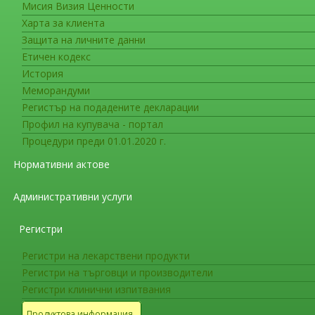
Мисия Визия Ценности
Фармакопея
Харта за клиента
Дати на влизане в сила на допъ
Защита на личните данни
Европейската фармакопея
Етичен кодекс
История
На интернет страницата на ИАЛ в раздел “
Меморандуми
министъра на здравеопазването
(обн. в ДВ бр.
Регистър на подадените декларации
допълнения 11.4, 11.5 и 11.6
към единадесет
Профил на купувача - портал
съответствие с разпоредбите на член 6, пара
Процедури преди 01.01.2020 г.
и съгласно
Резолюция AP-CPH (23) 1
,
Ре
Нормативни актове
Европа за въвеждането им в сила на територ
Административни услуги
Фармакопея
Заповед РД-01-118/02.03.2023 г
Регистри
2023 г. на територията на Р. Б
Регистри на лекарствени продукти
Регистри на търговци и производители
На интернет страницата на ИАЛ в раздел “Фа
Регистри клинични изпитвания
министъра на здравеопазването
за
отпадане 
Продуктова информация