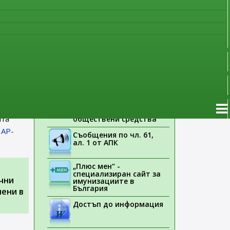
фия
наблюдение
Указания на ЕМА
Лекарствени продукти
без лекарско
предписание
нуари
Новоразрешени за
употреба лекарствени
продукти
а
Електронен списък на
медицинските изделия,
ията на
заплащани с
ата
обществени средства
 AP-
Съобщения по чл. 61,
ал. 1 от АПК
„Плюс мен“ -
специализиран сайт за
чни
имунизациите в
България
чени в
Достъп до информация