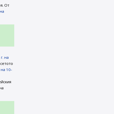
я. От
на
г. на
есетото
 на 10-
ейския
на