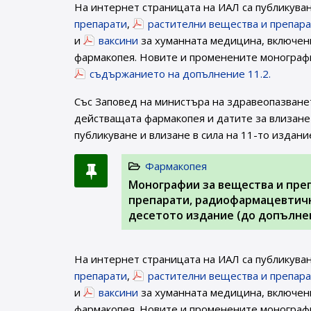
На интернет страницата на ИАЛ са публикува
препарати
,
растителни вещества и препар
и
ваксини
за хуманната медицина, включени
фармакопея. Новите и променените монографи
съдържанието на допълнение 11.2.
Със Заповед на министъра на здравеопазване
действащата фармакопея и датите за влизане 
публикуване и влизане в сила на 11-то издани
Фармакопея
Монографии за вещества и пре
препарати, радиофармацевтичн
десетото издание (до допълнен
На интернет страницата на ИАЛ са публикува
препарати
,
растителни вещества и препар
и
ваксини
за хуманната медицина, включени
фармакопея. Новите и променените монографи