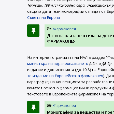
Технеций (99mTc)-колоидна сяра, инжекционен р
същата дата тези монографии отпадат от Евр
Съвета на Европа.
Фармакопея
Дати на влизане в сила на дес
ФАРМАКОПЕЯ
На интернет страницата на ИАЛ в раздел “Фа
министъра на здравеопазването
(обн. в ДВ бр.
издание и допълненията (до 10.8) на Европей
то издание на Европейската фармакопея
). Да
параграф (г) на Конвенцията за разработване
комитет относно фармацевтични продукти и ф
текстовете в Европейската фармакопея на те
Фармакопея
Монографии за вещества и пре