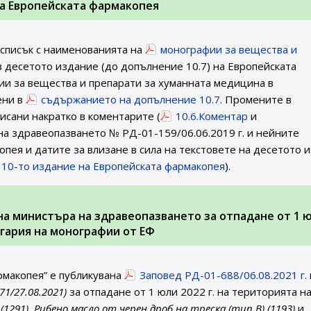
на Европейската фармакопея
 списък с наименованията на
монографии за вещества и
 десетото издание (до допълнение 10.7) на Европейската
и за вещества и препарати за хуманната медицина в
ени в
съдържанието на допълнение 10.7
. Промените в
исани накратко в коментарите (
10.6.Коментар
и
 на здравеопазването № РД-01-159/06.06.2019 г. и нейните
пея и датите за влизане в сила на текстовете на десетото 
а 10-то издание на Европейската фармакопея
).
. на министъра на здравеопазването за отпадане от 1 
ългария на монографии от ЕФ
рмакопея” е публикувана
Заповед РД-01-688/06.08.2021 г.
 71/27.08.2021)
за отпадане от 1 юли 2022 г. на територията на
291), Рибено масло от черен дроб на треска (тип В) (1193)
и