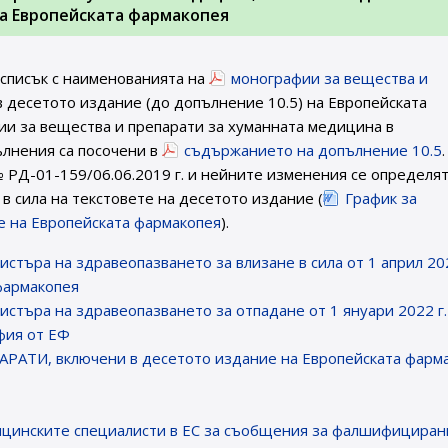
на Европейската фармакопея
 списък с наименованията на
монографии за вещества и
 десетото издание (до допълнение 10.5) на Европейската
и за вещества и препарати за хуманната медицина в
пълнения са посочени в
съдържанието на допълнение 10.5
 РД-01-159/06.06.2019 г. и нейните изменения се определя
в сила на текстовете на десетото издание (
График за
ие на Европейската фармакопея
).
истъра на здравеопазването за влизане в сила от 1 април 202
фармакопея
истъра на здравеопазването за отпадане от 1 януари 2022 г.
фия от ЕФ
ТИ, включени в десетото издание на Европейската фарм
цинските специалисти в ЕС за съобщения за фалшифициран