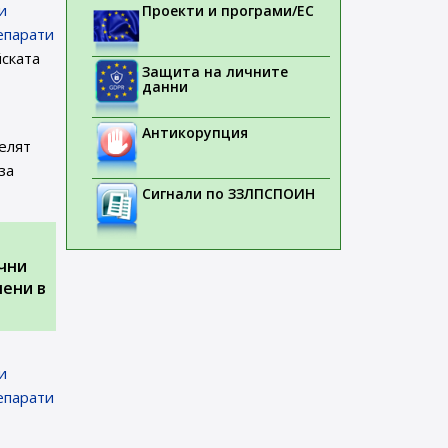
и
Проекти и програми/ЕС
епарати
ската
Защита на личните
данни
Антикорупция
елят
за
Сигнали по ЗЗЛПСПОИН
чни
чени в
и
епарати