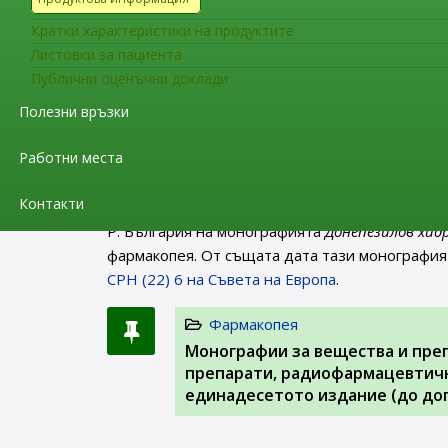
Диетилстилбестрол (0484)
, съставляваща час
отпада от Европейската фармакопея съгласно
Кратки характеристики на продуктите
Листовки за пациента
Фармакопея
Публични оценъчни доклади
Заповед РД-01-62/06.02.2023 г.
Полезни връзки
2024 г. на територията на Р. Б
Работни места
На интернет страницата на ИАЛ в раздел “Фа
Контакти
министъра на здравеопазването
(обн. в ДВ бр.
Р. България на монографията
Донепезилов хид
фармакопея. От същата дата тази монография
CPH (22) 6 на Съвета на Европа
.
Фармакопея
Монографии за вещества и пре
препарати, радиофармацевтичн
единадесетото издание (до доп