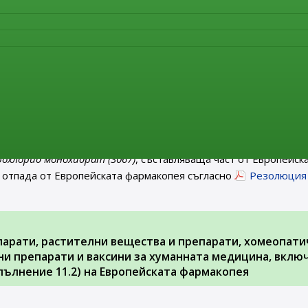
т от Европейската фармакопея. От същата дата тази моногра
Резолюция AP-CPH (22) 4 на Съвета на Европа
.
 на министъра на здравеопазването за отпадане от 1 я
ългария на монографии от Европейската фармакопея
рмакопея” е публикувана
Заповед РД-01-62/06.02.2023 г. н
 18/24.02.2023 г.)
за
отпадане от 1 януари 2024 г.
на територ
рохлорид монохидрат (3067)
, съставляваща част от Европейск
 отпада от Европейската фармакопея съгласно
Резолюция
парати, растителни вещества и препарати, хомеопати
и препарати и ваксини за хуманната медицина, вклю
ълнение 11.2) на Европейската фармакопея