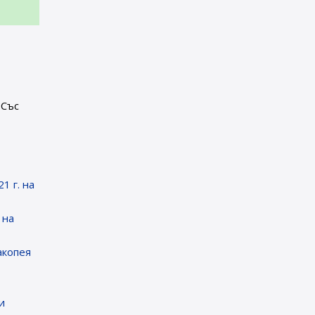
. Със
т
1 г. на
 на
акопея
и