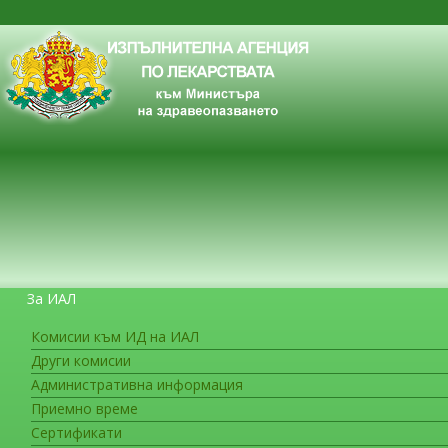
За ИАЛ
Комисии към ИД на ИАЛ
Други комисии
ЗА ГРАЖДАНИТЕ
Административна информация
Приемно време
Сертификати