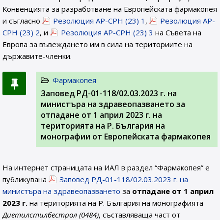
Конвенцията за разработване на Европейската фармакопея
и съгласно
Резолюция AP-CPH (23) 1
,
Резолюция AP-
CPH (23) 2
, и
Резолюция AP-CPH (23) 3
на Съвета на
Европа за въвеждането им в сила на териториите на
държавите-членки.
Фармакопея
Заповед РД-01-118/02.03.2023 г. на
министъра на здравеопазването за
отпадане от 1 април 2023 г. на
територията на Р. България на
монографии от Европейската фармакопея
На интернет страницата на ИАЛ в раздел “Фармакопея” е
публикувана
Заповед РД-01-118/02.03.2023 г. на
министъра на здравеопазването
за
отпадане от 1 април
2023 г.
на територията на Р. България на монографията
Диетилстилбестрол (0484)
, съставляваща част от