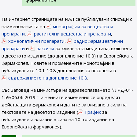
На интернет страницата на ИАЛ са публикувани списъци с
наименованията на
монографии за вещества и
препарати
,
растителни вещества и препарати
,
хомеопатични препарати
,
радиофармацевтични
препарати
и
ваксини
за хуманната медицина, включени
в десетото издание (до допълнение 10.8) на Европейската
фармакопея. Новите и променените монографии в
публикуваните 10.1-10.8 допълнения са посочени в
съдържанието на допълнение 10.8
.
Със Заповед на министъра на здравеопазването № РД-01-
159/06.06.2019 г. и нейните изменения се определят
действащата фармакопея и датите за влизане в сила на
текстовете на десетото издание (
График
за
публикуване и влизане в сила на 10-то издание на
Европейската фармакопея).