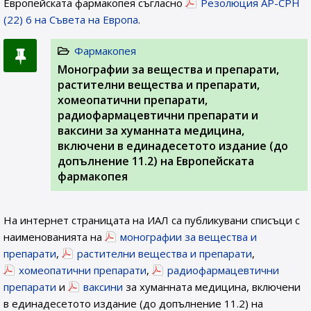
Европейската фармакопея съгласно
Резолюция AP-CPH
(22) 6 на Съвета на Европа
.
Фармакопея
Монографии за вещества и препарати,
растителни вещества и препарати,
хомеопатични препарати,
радиофармацевтични препарати и
ваксини за хуманната медицина,
включени в единадесетото издание (до
допълнение 11.2) на Европейската
фармакопея
На интернет страницата на ИАЛ са публикувани списъци с
наименованията на
монографии за вещества и
препарати
,
растителни вещества и препарати
,
хомеопатични препарати
,
радиофармацевтични
препарати
и
ваксини
за хуманната медицина, включени
в единадесетото издание (до допълнение 11.2) на