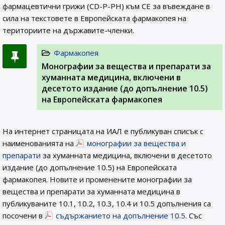
фармацевтични грижи (CD-P-PH) към СЕ за въвеждане в
сила на текстовете в Европейската фармакопея на
териториите на държавите-членки.
Фармакопея
Монографии за вещества и препарати за
хуманната медицина, включени в
десетото издание (до допълнение 10.5)
на Европейската фармакопея
На интернет страницата на ИАЛ e публикуван списък с
наименованията на
монографии за вещества и
препарати
за хуманната медицина, включени в десетото
издание (до допълнение 10.5) на Европейската
фармакопея. Новите и променените монографии за
вещества и препарати за хуманната медицина в
публикуваните 10.1, 10.2, 10.3, 10.4 и 10.5 допълнения са
посочени в
съдържанието на допълнение 10.5
. Със