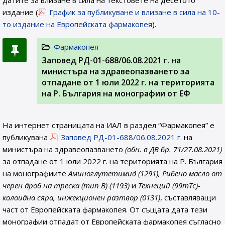
датите за влизане в сила на текстовете на десетото
издание (
График за публикуване и влизане в сила на 10-
то издание на Европейската фармакопея
).
Фармакопея
Заповед РД-01-688/06.08.2021 г. на
министъра на здравеопазването за
отпадане от 1 юли 2022 г. на територията
на Р. България на монографии от ЕФ
На интернет страницата на ИАЛ в раздел “Фармакопея” е
публикувана
Заповед РД-01-688/06.08.2021 г.
на
министъра на здравеопазването
(обн. в ДВ бр. 71/27.08.2021)
за отпадане от 1 юли 2022 г. на територията на Р. България
на монографиите
Аминоглутетимид (1291), Рибено масло от
черен дроб на треска (тип В) (1193)
и
Технеций (99mTc)-
колоидна сяра, инжекционен разтвор (0131)
, съставляващи
част от Европейската фармакопея. От същата дата тези
монографии отпадат от Европейската фармакопея съгласно