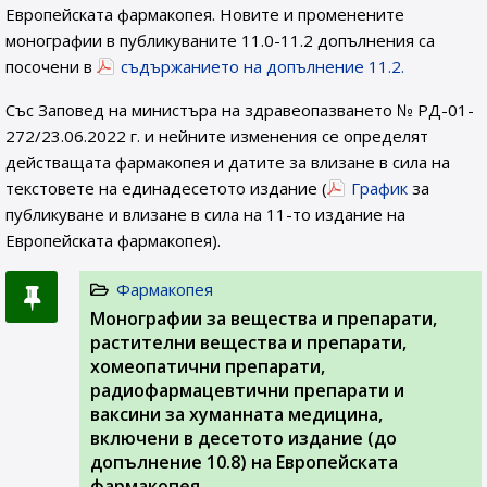
Европейската фармакопея. Новите и променените
монографии в публикуваните 11.0-11.2 допълнения са
посочени в
съдържанието на допълнение 11.2.
Със Заповед на министъра на здравеопазването № РД-01-
272/23.06.2022 г. и нейните изменения се определят
действащата фармакопея и датите за влизане в сила на
текстовете на единадесетото издание (
График
за
публикуване и влизане в сила на 11-то издание на
Европейската фармакопея).
Фармакопея
Монографии за вещества и препарати,
растителни вещества и препарати,
хомеопатични препарати,
радиофармацевтични препарати и
ваксини за хуманната медицина,
включени в десетото издание (до
допълнение 10.8) на Европейската
фармакопея