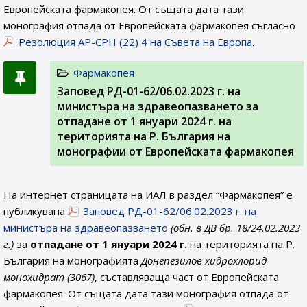
Европейската фармакопея. От същата дата тази
монография отпада от Европейската фармакопея съгласно
Резолюция AP-CPH (22) 4 на Съвета на Европа
.
Фармакопея
Заповед РД-01-62/06.02.2023 г. на
министъра на здравеопазването за
отпадане от 1 януари 2024 г. на
територията на Р. България на
монографии от Европейската фармакопея
На интернет страницата на ИАЛ в раздел “Фармакопея” е
публикувана
Заповед РД-01-62/06.02.2023 г. на
министъра на здравеопазването
(обн. в ДВ бр. 18/24.02.2023
г.)
за
отпадане от 1 януари 2024 г.
на територията на Р.
България на монографията
Донепезилов хидрохлорид
монохидрат (3067)
, съставляваща част от Европейската
фармакопея. От същата дата тази монография отпада от