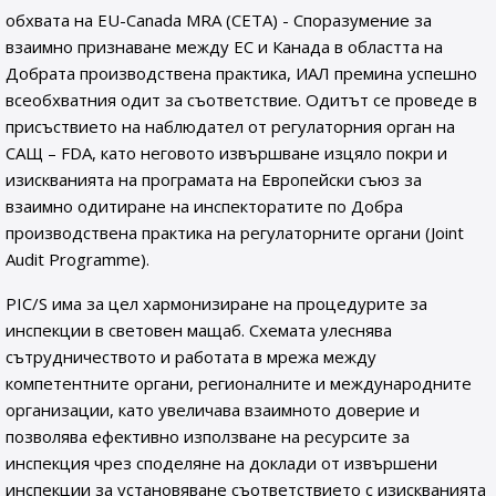
обхвата на EU-Canada MRA (CETA) - Споразумение за
взаимно признаване между ЕС и Канада в областта на
Добрата производствена практика, ИАЛ премина успешно
всеобхватния одит за съответствие. Oдитът се проведе в
присъствието на наблюдател от регулаторния орган на
САЩ – FDA, като неговото извършване изцяло покри и
изискванията на програмата на Европейски съюз за
взаимно одитиране на инспекторатите по Добра
производствена практика на регулаторните органи (Joint
Audit Programme).
PIC/S има за цел хармонизиране на процедурите за
инспекции в световен мащаб. Схемата улеснява
сътрудничеството и работата в мрежа между
компетентните органи, регионалните и международните
организации, като увеличава взаимното доверие и
позволява ефективно използване на ресурсите за
инспекция чрез споделяне на доклади от извършени
инспекции за установяване съответствието с изискванията