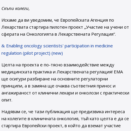
Скъпи колеги,
Искаме да ви уведомим, че Европейската Агенция по
Лекарствата стартира пилотен проект „Участие на учени от
сферата на Онкологията в Лекарствената Регулация“.
Enabling oncology scientists' participation in medicine
regulation (pilot project) (new)
Целта на проекта е по-тясно взаимодействие между
медицинската практика и Лекарствената регулация! ЕМА
ще осигури разбиране на основните регулаторни
принципи, а в замяна ще очаква съответния принос и
ангажираност от клинични лекари и онколози с практически
опит.
Надявам се, че тази публикация ще предизвика интереса
на колегите в клиничната онкология, тъй като целта е да се
стартира Европейски проект, в който да вземат участие