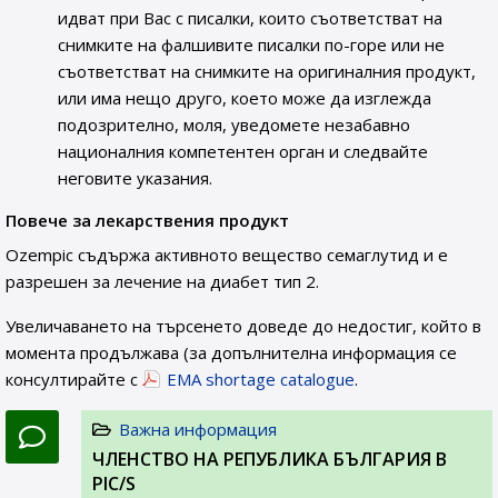
идват при Вас с писалки, които съответстват на
снимките на фалшивите писалки по-горе или не
съответстват на снимките на оригиналния продукт,
или има нещо друго, което може да изглежда
подозрително, моля, уведомете незабавно
националния компетентен орган и следвайте
неговите указания.
Повече за лекарствения продукт
Ozempic съдържа активното вещество семаглутид и е
разрешен за лечение на диабет тип 2.
Увеличаването на търсенето доведе до недостиг, който в
момента продължава (за допълнителна информация се
консултирайте с
EMA shortage catalogue
.
Важна информация
ЧЛЕНСТВО НА РЕПУБЛИКА БЪЛГАРИЯ В
PIC/S