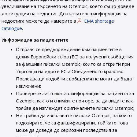
увеличаване на търсенето на Ozempic, което също доведе
до ситуация на недостиг. Допълнителна информация за
недостига можете да намерите в
EMA shortage
catalogue
.
Информация за пациентите
Отправя се предупреждение към пациентите в
целия Европейски съюз (ЕС) за получени съобщения
за фалшиви писалки Ozempic, които са открити при
търговци на едро в ЕС и Обединеното кралство.
Последващи подобни съобщения не могат да бъдат
изключени;
Проверете листовката с информация за пациента за
Ozempic, както и снимките по-горе, за да видите как
трябва да изглеждат оригиналните писалки Ozempic;
Не трябва да използвате писалки Ozempic, за които
подозирате, че са фалшифицирани, тъй като това
може да доведе до сериозни последствия за