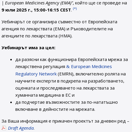
| European Medicines Agency (EMA)”
, който ще се проведе на
(*)
9 юли 2025 г., 15:00-16:15 CEST
.
Уебинарът се организира съвместно от Европейската
агенция по лекарствата (EMA) и Ръководителите на
агенциите по лекарствата (HMA).
Уебинарът има за цел:
да разясни как функционира Европейската мрежа за
лекарствена регулация
European Medicines
Regulatory Network
(EMRN), включително ролята на
научните експерти в подкрепа на разработването,
оценката и проследяването на лекарствата за
хуманната медицина в ЕС и
да подчертае възможностите за по-нататъшно
включване в дейностите на мрежата.
За Ваша информация е прикачен проектът за дневен ред –
Draft Agenda
.