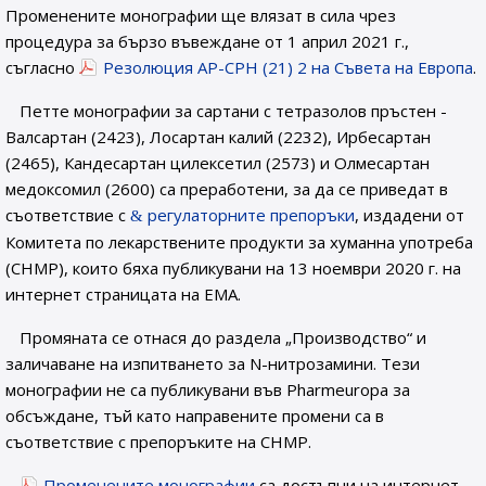
Променените монографии ще влязат в сила чрез
процедура за бързо въвеждане от 1 април 2021 г.,
съгласно
Резолюция AP-CPH (21) 2 на Съвета на Европа
.
Петте монографии за сартани с тетразолов пръстен -
Валсартан (2423), Лосартан калий (2232), Ирбесартан
(2465), Кандесартан цилексетил (2573) и Олмесартан
медоксомил (2600) са преработени, за да се приведат в
съответствие с
регулаторните препоръки
, издадени от
Комитета по лекарствените продукти за хуманна употреба
(CHMP), които бяха публикувани на 13 ноември 2020 г. на
интернет страницата на EMA.
Промяната се отнася до раздела „Производство“ и
заличаване на изпитването за N-нитрозамини. Тези
монографии не са публикувани във Pharmeuropa за
обсъждане, тъй като направените промени са в
съответствие с препоръките на CHMP.
Променените монографии
са достъпни на интернет