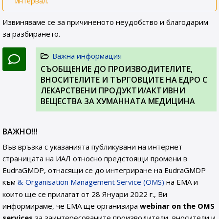
интервал.
Извиняваме се за причиненото неудобство и благодарим
за разбирането.
Важна информация
СЪОБЩЕНИЕ ДО ПРОИЗВОДИТЕЛИТЕ,
ВНОСИТЕЛИТЕ И ТЪРГОВЦИТЕ НА ЕДРО С
ЛЕКАРСТВЕНИ ПРОДУКТИ/АКТИВНИ
ВЕЩЕСТВА ЗА ХУМАННАТА МЕДИЦИНА
ВАЖНО!!!
Във връзка с указанията публикувани на интернет
страницата на ИАЛ относно предстоящи промени в
EudraGMDP, отнасящи се до интегриране на EudraGMDP
към
Organisation Management Service (OMS)
на EMA и
които ще се прилагат от 28 Януари 2022 г., Ви
информираме, че EMA ще организира
webinar on the OMS
services
за заинтересованите производители, вносители и