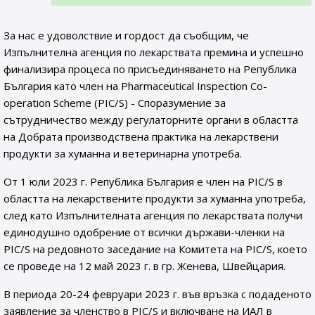
За нас е удоволствие и гордост да съобщим, че
Изпълнителна агенция по лекарствата премина и успешно
финализира процеса по присъединяването на Република
България като член на Pharmaceutical Inspection Co-
operation Scheme (PIC/S) - Споразумение за
сътрудничество между регулаторните органи в областта
на Добрата производствена практика на лекарствени
продукти за хуманна и ветеринарна употреба.
От 1 юли 2023 г. Република България е член на PIC/S в
областта на лекарствените продукти за хуманна употреба,
след като Изпълнителната агенция по лекарствата получи
единодушно одобрение от всички държави-членки на
PIC/S на редовното заседание на Комитета на PIC/S, което
се проведе на 12 май 2023 г. в гр. Женева, Швейцария.
В периода 20-24 февруари 2023 г. във връзка с подаденото
заявление за членство в PIC/S и включване на ИАЛ в