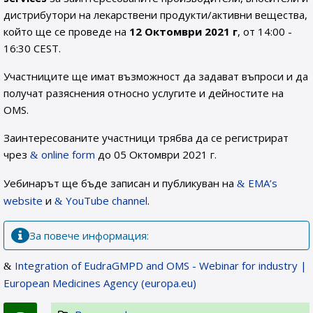
дистрибутори на лекарствени продукти/активни вещества,
който ще се проведе на
12 Октомври 2021 г
, от 14:00 -
16:30 CEST.
Участниците ще имат възможност да задават въпроси и да
получат разяснения относно услугите и дейностите на
OMS.
Заинтересованите участници трябва да се регистрират
чрез
online form
до 05 Октомври 2021 г.
Уебинарът ще бъде записан и публикуван на
EMA’s
website
и
YouTube channel
.
За повече информация:
Integration of EudraGMPD and OMS - Webinar for industry |
European Medicines Agency (europa.eu)