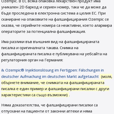
Ozempic. В ЕС всяка опаковка лекарствен продукт има
уникален 2D баркод и сериен номер, така че да може да
бъде проследена в електронна система а целия ЕС. При
сканиране на опаковките на фалшифицирания Ozempic се
оказва, че серийните номера са неактивни, което алармира
операторите за потенциална фалшификация.
Има разлики във външния вид на фалшифицираната
писалка и оригиналната такава. Снимка на
фалшифицираната писалка е публикувана на уебсайта на
регулаторния орган на Германия:
Ozempic® Injektionslösung im Fertigpen: Fälschungen in
deutscher Aufmachung im deutschen Markt aufgetaucht
(моля,
обърнете внимание, че снимката на фалшифицираната
писалка е един пример и фалшифицирани писалки с други
характеристики са също възможни)
.
Няма доказателства, че фалшифицирани писалки са
отпускани на пациенти от законни аптеки и няма