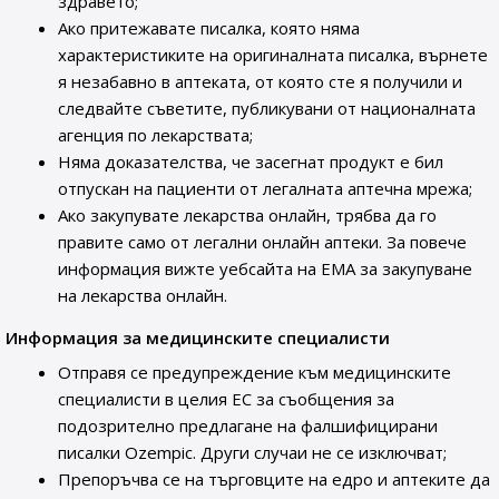
здравето;
Ако притежавате писалка, която няма
характеристиките на оригиналната писалка, върнете
я незабавно в аптеката, от която сте я получили и
следвайте съветите, публикувани от националната
агенция по лекарствата;
Няма доказателства, че засегнат продукт е бил
отпускан на пациенти от легалната аптечна мрежа;
Ако закупувате лекарства онлайн, трябва да го
правите само от легални онлайн аптеки. За повече
информация вижте уебсайта на ЕМА за закупуване
на лекарства онлайн.
Информация за медицинските специалисти
Отправя се предупреждение към медицинските
специалисти в целия ЕС за съобщения за
подозрително предлагане на фалшифицирани
писалки Ozempic. Други случаи не се изключват;
Препоръчва се на търговците на едро и аптеките да