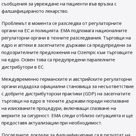
съобщения за увреждане на пациенти във връзка с
фалшифицираното лекарство.
Проблемът в момента се разследва от регулаторните
органи на ЕС и полицията. EMA подпомага националните
регулаторни органи в техните разследвания. Търговци на
едро и аптеки в засегнатите държави са предупредени за
подозрителните предложения на Ozempic към търговците
на едро. Освен това са предупредени паралелните
дистрибутори в ЕС.
Междувременно германските и австрийските регулаторни
органи издадоха официални становища за несъответствие
с добрите дистрибуторски практики (GDP) на засегнатите
търговци на едро в техните държави поради неспазване
на изискваните процедури, включващи спазване на
мерките за сигурност. EMA следи отблизо ситуацията и ще
предоставя актуализации при необходимост.
Последните доклади за фалшифициране са в резултат на