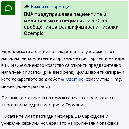
Важна информация
EMA предупреждава пациентите и
медицинските специалисти в ЕС за
съобщения за фалшифицирани писалки
Ozempic
Европейската агенция по лекарствата е уведомена от
национални компетентни органи, че при търговци на едро
в ЕС и Обединеното кралство са открити предварително
напълнени писалки (pre-filled pens), фалшиво етикетирани
като лекарството за диабет
Ozempic
(семаглутид 1 mg,
инжекционен разтвор).
Писалките с етикети на немски език са с произход от
търговци на едро в Австрия и Германия.
Писалките имат партидни номера, 2D баркодове и
уникални серийни номера като на оригинални опаковки