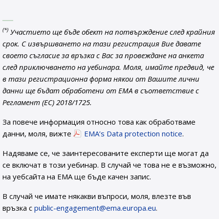
(*)
Участието ще бъде обект на потвърждение след крайния
срок. С извършването на тази регистрация Вие давате
своето съгласие за връзка с Вас за провеждане на анкета
след приключването на уебинара. Моля, имайте предвид, че
в тази регистрационна форма някои от Вашите лични
данни ще бъдат обработени от EMA в съответствие с
Регламент (ЕС) 2018/1725.
За повече информация относно това как обработваме
данни, моля, вижте
EMA’s Data protection notice
.
Надяваме се, че заинтересованите експерти ще могат да
се включат в този уебинар. В случай че това не е възможно,
на уебсайта на ЕМА ще бъде качен запис.
В случай че имате някакви въпроси, моля, влезте във
връзка с
public-engagement@ema.europa.eu
.