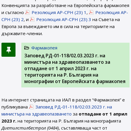
Конвенцията за разработване на Европейската фармакопея
и съгласно
Резолюция AP-CPH (23) 1
,
Резолюция AP-
CPH (23) 2
, и
Резолюция AP-CPH (23) 3
на Съвета на
Европа за въвеждането им в сила на териториите на
държавите-членки.
Фармакопея
Заповед РД-01-118/02.03.2023 г. на
министъра на здравеопазването за
отпадане от 1 април 2023 г. на
територията на Р. България на
монографии от Европейската фармакопея
На интернет страницата на ИАЛ в раздел “Фармакопея” е
публикувана
Заповед РД-01-118/02.03.2023 г. на
министъра на здравеопазването
за
отпадане от 1 април
2023 г.
на територията на Р. България на монографията
Диетилстилбестрол (0484)
, съставляваща част от