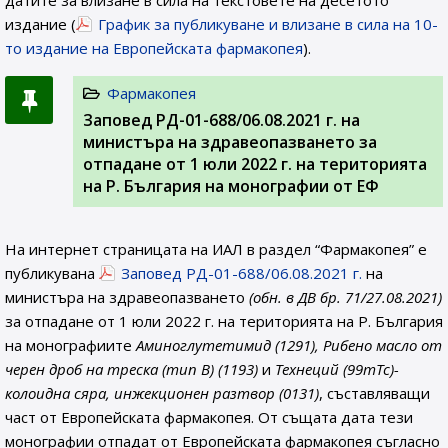
датите за влизане в сила на текстовете на десетото
издание (
График за публикуване и влизане в сила на 10-
то издание на Европейската фармакопея
).
Фармакопея
Заповед РД-01-688/06.08.2021 г. на
министъра на здравеопазването за
отпадане от 1 юли 2022 г. на територията
на Р. България на монографии от ЕФ
На интернет страницата на ИАЛ в раздел “Фармакопея” е
публикувана
Заповед РД-01-688/06.08.2021 г.
на
министъра на здравеопазването
(обн. в ДВ бр. 71/27.08.2021)
за отпадане от 1 юли 2022 г. на територията на Р. България
на монографиите
Аминоглутетимид (1291), Рибено масло от
черен дроб на треска (тип В) (1193)
и
Технеций (99mTc)-
колоидна сяра, инжекционен разтвор (0131)
, съставляващи
част от Европейската фармакопея. От същата дата тези
монографии отпадат от Европейската фармакопея съгласно