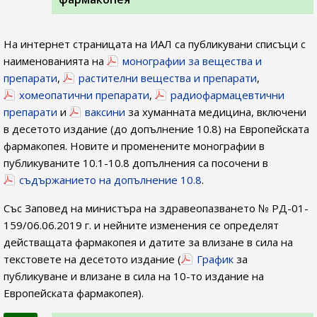
На интернет страницата на ИАЛ са публикувани списъци с
наименованията на
монографии за вещества и
препарати
,
растителни вещества и препарати
,
хомеопатични препарати
,
радиофармацевтични
препарати
и
ваксини
за хуманната медицина, включени
в десетото издание (до допълнение 10.8) на Европейската
фармакопея. Новите и променените монографии в
публикуваните 10.1-10.8 допълнения са посочени в
съдържанието на допълнение 10.8
.
Със Заповед на министъра на здравеопазването № РД-01-
159/06.06.2019 г. и нейните изменения се определят
действащата фармакопея и датите за влизане в сила на
текстовете на десетото издание (
График
за
публикуване и влизане в сила на 10-то издание на
Европейската фармакопея).