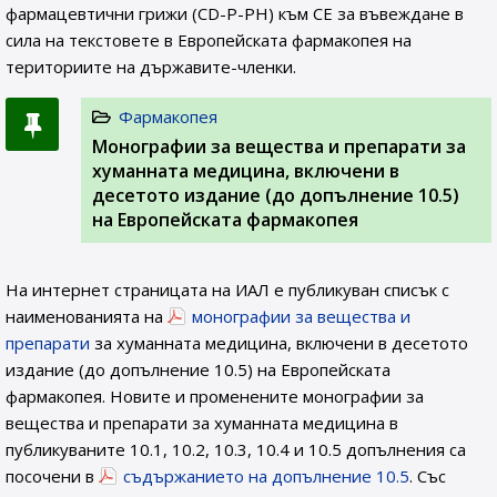
фармацевтични грижи (CD-P-PH) към СЕ за въвеждане в
сила на текстовете в Европейската фармакопея на
териториите на държавите-членки.
Фармакопея
Монографии за вещества и препарати за
хуманната медицина, включени в
десетото издание (до допълнение 10.5)
на Европейската фармакопея
На интернет страницата на ИАЛ e публикуван списък с
наименованията на
монографии за вещества и
препарати
за хуманната медицина, включени в десетото
издание (до допълнение 10.5) на Европейската
фармакопея. Новите и променените монографии за
вещества и препарати за хуманната медицина в
публикуваните 10.1, 10.2, 10.3, 10.4 и 10.5 допълнения са
посочени в
съдържанието на допълнение 10.5
. Със