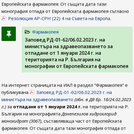
Европейската фармакопея. От същата дата тази
монография отпада от Европейската фармакопея съгласно
Резолюция AP-CPH (22) 4 на Съвета на Европа
.
Фармакопея
Заповед РД-01-62/06.02.2023 г. на
министъра на здравеопазването за
отпадане от 1 януари 2024 г. на
територията на Р. България на
монографии от Европейската фармакопея
На интернет страницата на ИАЛ в раздел “Фармакопея” е
публикувана
Заповед РД-01-62/06.02.2023 г. на
министъра на здравеопазването
(обн. в ДВ бр. 18/24.02.2023
г.)
за
отпадане от 1 януари 2024 г.
на територията на Р.
България на монографията
Донепезилов хидрохлорид
монохидрат (3067)
, съставляваща част от Европейската
фармакопея. От същата дата тази монография отпада от