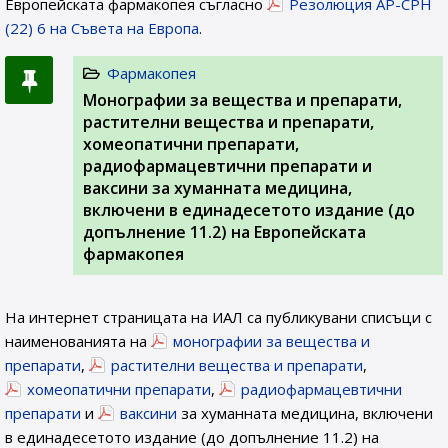
Европейската фармакопея съгласно
Резолюция AP-CPH
(22) 6 на Съвета на Европа
.
Фармакопея
Монографии за вещества и препарати,
растителни вещества и препарати,
хомеопатични препарати,
радиофармацевтични препарати и
ваксини за хуманната медицина,
включени в единадесетото издание (до
допълнение 11.2) на Европейската
фармакопея
На интернет страницата на ИАЛ са публикувани списъци с
наименованията на
монографии за вещества и
препарати
,
растителни вещества и препарати
,
хомеопатични препарати
,
радиофармацевтични
препарати
и
ваксини
за хуманната медицина, включени
в единадесетото издание (до допълнение 11.2) на