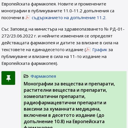
Европейската фармакопея. Новите и променените
монографии в публикуваните 11.0-11.2 допълнения са
посочени в
съдържанието на допълнение 11.2.
Със Заповед на министъра на здравеопазването № РД-01-
272/23.06.2022 г. и нейните изменения се определят
действащата фармакопея и датите за влизане в сила на
текстовете на единадесетото издание (
График
за
публикуване и влизане в сила на 11-то издание на
Европейската фармакопея).
Фармакопея
Монографии за вещества и препарати,
растителни вещества и препарати,
хомеопатични препарати,
радиофармацевтични препарати и
ваксини за хуманната медицина,
включени в десетото издание (до
допълнение 10.8) на Европейската
фармакопея