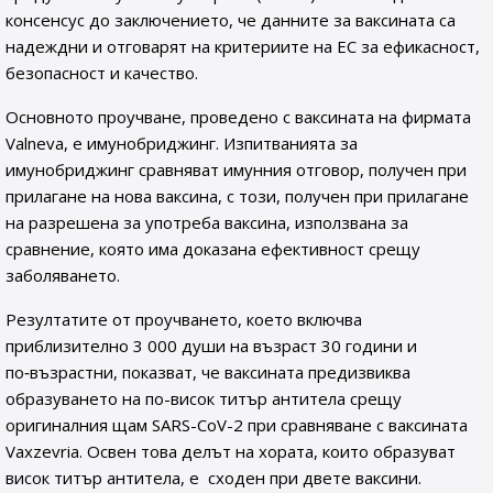
консенсус до заключението, че данните за ваксината са
надеждни и отговарят на критериите на ЕС за ефикасност,
безопасност и качество.
Основното проучване, проведено с ваксината на фирмата
Valneva, е имунобриджинг. Изпитванията за
имунобриджинг сравняват имунния отговор, получен при
прилагане на нова ваксина, с този, получен при прилагане
на разрешена за употреба ваксина, използвана за
сравнение, която има доказана ефективност срещу
заболяването.
Резултатите от проучването, което включва
приблизително 3 000 души на възраст 30 години и
по‑възрастни, показват, че ваксината предизвиква
образуването на по-висок титър антитела срещу
оригиналния щам SARS-CoV-2 при сравняване с ваксината
Vaxzevria. Освен това делът на хората, които образуват
висок титър антитела, е сходен при двете ваксини.