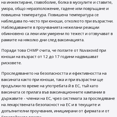
на инжектиране, главоболие, болка в мускулите и ставите,
умора, общо неразположение, гадене или повръщане и
повишена температура. Повишена температура се
наблюдава по-често при юноши, отколкото при възрастни.
Наблюдаваните в проучванията нежелани реакции
обикновено са леки или умерени по тежест и отзвучават в
рамките на няколко дни след ваксинацията.
Поради това CHMP счита, че ползите от Nuvaxovid при
юноши на възраст от 12 до 17 години надвишават
рисковете.
Проследяването на безопасността и ефективността на
ваксината както при юноши, така и при възрастни ще
продължи по време на употребата й в ЕС, тъй като
ваксината се прилага във ваксинационните кампании в
държавите - членки на ЕС, чрез системата за проследяване
на лекарствената безопасност на ЕС и в текущите и
допълнителни проучвания, инициирани от фирмата и от