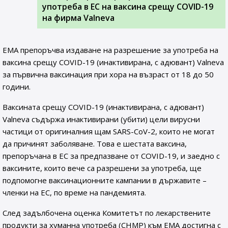
употреба в ЕС на ваксина срещу COVID-19
на фирма Valneva
EMA препоръчва издаване на разрешение за употреба на
ваксина срещу COVID-19 (инактивирана, с адювант) Valneva
за първична ваксинация при хора на възраст от 18 до 50
години.
Ваксината срещу COVID-19 (инактивирана, с адювант)
Valneva съдържа инактивирани (убити) цели вирусни
частици от оригиналния щам SARS-CoV-2, които не могат
да причинят заболяване. Това е шестата ваксина,
препоръчана в ЕС за предпазване от COVID-19, и заедно с
ваксините, които вече са разрешени за употреба, ще
подпомогне ваксинационните кампании в държавите –
членки на ЕС, по време на пандемията.
След задълбочена оценка Комитетът по лекарствените
продукти за хуманна употреба (CHMP) към ЕМА достигна с