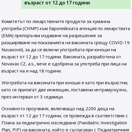
възраст от 12 до 17 години
Комитетът по лекарствените продукти за хуманна
употреба (CHMP) към Европейската агенция по лекарствата
(EMA) препоръчва издаване на разрешение за
разширяване на показанията на ваксината срещу COVID-19
Nuvaxovid, за да се включи употребата при юноши на
възраст от 12 до 17 години. Ваксината, разработена от
Novavax CZ, a.s., вече е одобрена за употреба при лица на
възраст на и над 18 години.
Употребата на ваксината при юноши е като при възрастни,
като се прилагат две инжекции, поставени интрамускулно,
през интервал от 3 седмици.
Основното проучване, включващо над 2200 деца на
възраст от 12 до 17 години, се провежда в съответствие с
Плана за педиатрично изследване (Paediatric Investigation
Plan, PIP) на ваксината, който е съгласуван с Педиатричния