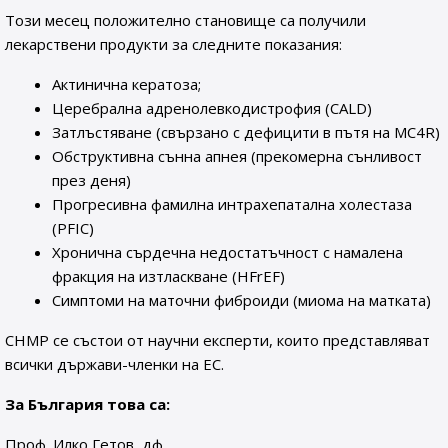
Този месец положително становище са получили
лекарствени продукти за следните показания:
Актинична кератоза;
Церебрална адренолевкодистрофия (CALD)
Затлъстяване (свързано с дефицити в пътя на MC4R)
Обструктивна сънна апнея (прекомерна сънливост
през деня)
Прогресивна фамилна интрахепатална холестаза
(PFIC)
Хронична сърдечна недостатъчност с намалена
фракция на изтласкване (HFrEF)
Симптоми на маточни фиброиди (миома на матката)
CHMP се състои от научни експерти, които представляват
всички държави-членки на ЕС.
За България това са:
Проф. Илко Гетов, дф