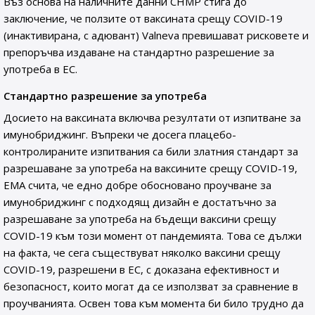
Въз основа на наличните данни CHMP стига до
заключение, че ползите от ваксината срещу COVID-19
(инактивирана, с адювант) Valneva превишават рисковете и
препоръчва издаване на стандартно разрешение за
употреба в ЕС.
Стандартно разрешение за употреба
Досието на ваксината включва резултати от изпитване за
имунобриджинг. Въпреки че досега плацебо-
контролираните изпитвания са били златния стандарт за
разрешаване за употреба на ваксините срещу COVID-19,
EMA счита, че едно добре обосновано проучване за
имунобриджинг с подходящ дизайн е достатъчно за
разрешаване за употреба на бъдещи ваксини срещу
COVID-19 към този момент от пандемията. Това се дължи
на факта, че сега съществуват няколко ваксини срещу
COVID-19, разрешени в ЕС, с доказана ефективност и
безопасност, които могат да се използват за сравнение в
проучванията. Освен това към момента би било трудно да