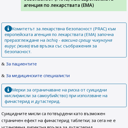
агенция по лекарствата (ЕМА)
Комитетът за лекарствна безопасност (PRAC) към
европейската агенция по лекарствата (EMA) започна
преразглеждане на
Ixchiq - ваксина срещу чикунгуня
вирус (жива)
във връзка със съображения за
безопасност.
За пациентите
За медицинските специалисти
Мерки за ограничаване на риска от суицидни
мисли(мисли за самоубийство) при използване на
финастерид и дутастерид.
Суицидните мисли са потвърдени като възможен
страничен ефект на финастерид таблетки; за сега не е
установена директна връзка за дутастерид.