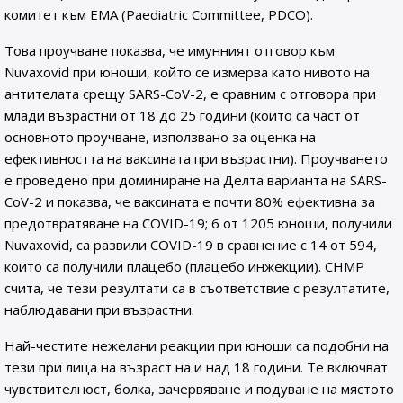
комитет към EMA (Paediatric Committee, PDCO).
Това проучване показва, че имунният отговор към
Nuvaxovid при юноши, който се измерва като нивото на
антителата срещу SARS-CoV-2, е сравним с отговора при
млади възрастни от 18 до 25 години (които са част от
основното проучване, използвано за оценка на
ефективността на ваксината при възрастни). Проучването
е проведено при доминиране на Делта варианта на SARS-
CoV-2 и показва, че ваксината е почти 80% ефективна за
предотвратяване на COVID-19; 6 от 1205 юноши, получили
Nuvaxovid, са развили COVID-19 в сравнение с 14 от 594,
които са получили плацебо (плацебо инжекции). CHMP
счита, че тези резултати са в съответствие с резултатите,
наблюдавани при възрастни.
Най-честите нежелани реакции при юноши са подобни на
тези при лица на възраст на и над 18 години. Те включват
чувствителност, болка, зачервяване и подуване на мястото