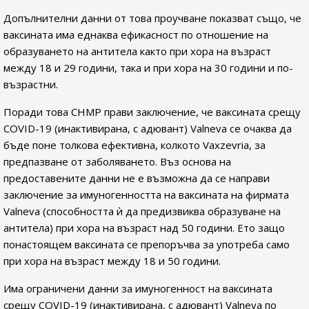
Допълнителни данни от това проучване показват също, че
ваксината има еднаква ефикасност по отношение на
образуването на антитела както при хора на възраст
между 18 и 29 години, така и при хора на 30 години и по-
възрастни.
Поради това CHMP прави заключение, че ваксината срещу
COVID-19 (инактивирана, с адювант) Valneva се очаква да
бъде поне толкова ефективна, колкото Vaxzevria, за
предпазване от заболяването. Въз основа на
предоставените данни не е възможна да се направи
заключение за имуногенността на ваксината на фирмата
Valneva (способността ѝ да предизвиква образуване на
антитела) при хора на възраст над 50 години. Ето защо
понастоящем ваксината се препоръчва за употреба само
при хора на възраст между 18 и 50 години.
Има ограничени данни за имуногенност на ваксината
срещу COVID-19 (инактивирана, с адювант) Valneva по