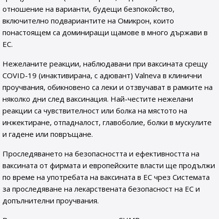
отношение на варианти, будещи безпокойство,
включително подвариантите на Омикрон, които
понастоящем са доминиращи щамове в много държави в
ЕС.
Нежеланите реакции, наблюдавани при ваксината срещу
COVID-19 (инактивирана, с адювант) Valneva в клинични
проучвания, обикновено са леки и отзвучават в рамките на
няколко дни след ваксинация. Най-честите нежелани
реакции са чувствителност или болка на мястото на
инжектиране, отпадналост, главоболие, болки в мускулите
и гадене или повръщане.
Проследяването на безопасността и ефективността на
ваксината от фирмата и европейските власти ще продължи
по време на употребата на ваксината в ЕС чрез Системата
за проследяване на лекарствената безопасност на ЕС и
допълнителни проучвания.