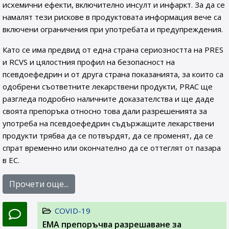
исхемични ефекти, включително инсулт и инфаркт. За да се
намалят тези рискове в продуктовата информация вече са
включени ограничения при употребата и предупреждения.
Като се има предвид от една страна сериозността на PRES
и RCVS и цялостния профил на безопасност на
псевдоефедрин и от друга страна показанията, за които са
одобрени съответните лекарствени продукти, PRAC ще
разгледа подробно наличните доказателства и ще даде
своята препоръка относно това дали разрешенията за
употреба на псевдоефедрин съдържащите лекарствени
продукти трябва да се потвърдят, да се променят, да се
спрат временно или окончателно да се оттеглят от пазара
в ЕС.
Прочети още...
COVID-19
EMA препоръчва разрешаване за