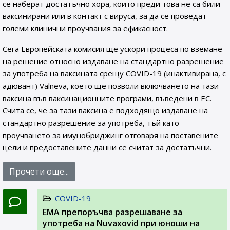
се наберат достатъчно хора, които преди това не са били
ваксинирани или в контакт с вируса, за да се проведат
големи клинични проучвания за ефикасност.
Сега Европейската комисия ще ускори процеса по вземане
на решение относно издаване на стандартно разрешение
за употреба на ваксината срещу COVID-19 (инактивирана, с
адювант) Valneva, което ще позволи включването на тази
ваксина във ваксинационните програми, въведени в ЕС.
Счита се, че за тази ваксина е подходящо издаване на
стандартно разрешение за употреба, тъй като
проучването за имунобриджинг отговаря на поставените
цели и предоставените данни се считат за достатъчни.
Прочети още...
COVID-19
ЕМА препоръчва разрешаване за
употреба на Nuvaxovid при юноши на