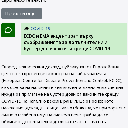
Европейските власти.
Прочети още...
COVID-19
ЕCDC и EMA акцентират върху
съображенията за допълнителни и
бустер дози ваксини срещу COVID-19
Според техническия доклад, публикуван от Европейския
център за превенция и контрол на заболяванията
(European Centre for Disease Prevention and Control, ECDC),
въз основа на наличните към момента данни няма спешна
нужда от прилагане на бустер дози от ваксините срещу
COVID-19 на напълно ваксинирани лица от основното
население. Докладът също така отбелязва, че при хора със
силно отслабена имунна система вече трябва да се
обмислят допълнителни дози като част от тяхната