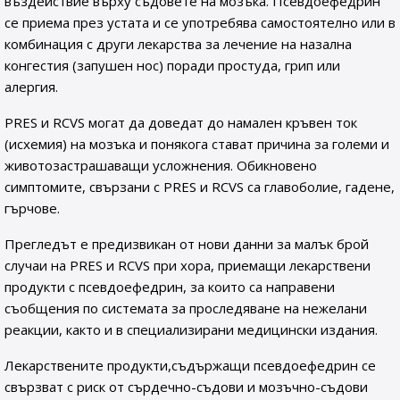
въздействие върху съдовете на мозъка. Псевдоефедрин
се приема през устата и се употребява самостоятелно или в
комбинация с други лекарства за лечение на назална
конгестия (запушен нос) поради простуда, грип или
алергия.
PRES и RCVS могат да доведат до намален кръвен ток
(исхемия) на мозъка и понякога стават причина за големи и
животозастрашаващи усложнения. Обикновено
симптомите, свързани с PRES и RCVS са главоболие, гадене,
гърчове.
Прегледът е предизвикан от нови данни за малък брой
случаи на PRES и RCVS при хора, приемащи лекарствени
продукти с псевдоефедрин, за които са направени
съобщения по системата за проследяване на нежелани
реакции, както и в специализирани медицински издания.
Лекарствените продукти,съдържащи псевдоефедрин се
свързват с риск от сърдечно-съдови и мозъчно-съдови