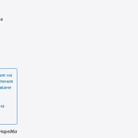
на
ие на
вления
аване
на
 Наредба