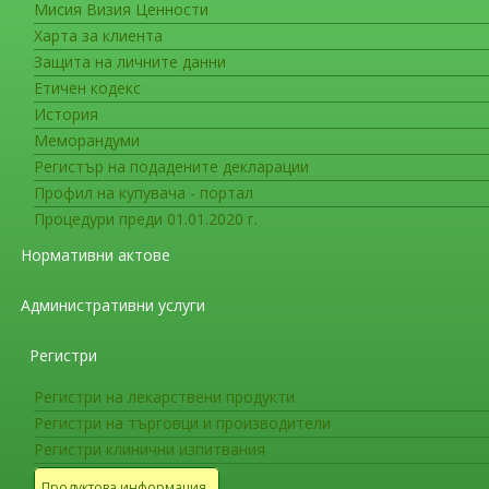
Важна информация
Мисия Визия Ценности
Харта за клиента
Защита на личните данни
Етичен кодекс
История
Важна информация
Меморандуми
Съобщение към притежателите 
Регистър на подадените декларации
чл. 57(2) на регламент 1235/201
Профил на купувача - портал
Процедури преди 01.01.2020 г.
Европейската агенция по лекарствата (
Нормативни актове
изпълнение на изискванията към Прите
регламент 1235/2010 за предо
Административни услуги
За изпълнение на едно от ключовите изискв
Регистри
с проследяването на лекарствената безопасно
задълженията към ПРУ по чл. 57(2) на реглам
Регистри на лекарствени продукти
продукти. Курсът съдържа 6 модула. Достъпът 
Регистри на търговци и производители
началото на следващата седмица материалите
Регистри клинични изпитвания
След завършване на електронния курс, учас
Продуктова информация