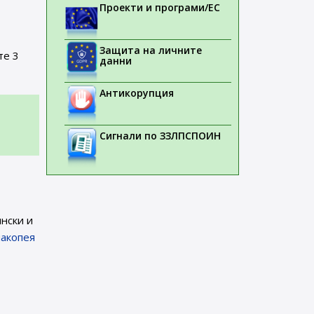
Проекти и програми/ЕС
Защита на личните
те 3
данни
Антикорупция
Сигнали по ЗЗЛПСПОИН
ински и
макопея