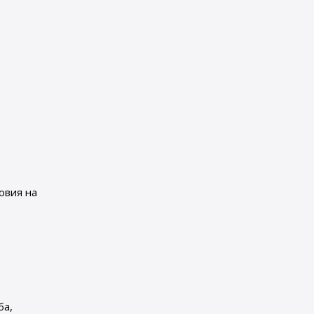
овия на
ба,