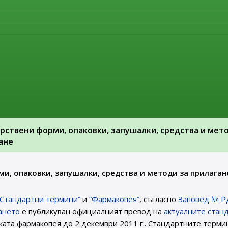
ане на информацията поне един представител на всеки ПРУ 
 оценка на знанията по
Extended EudraVigilance Medicinal Pro
оже да бъде намерен на следния интернет адрес:
arning course for Article 57 (2) requirements on submission of
твени форми, опаковки, запушалки, средства и мето
ане
, опаковки, запушалки, средства и методи за прилаган
„Стандартни термини”
и
“Фармакопея”
, съгласно
Заповед № Р
ването
е публикуван официалният превод на
актуалните стан
ката фармакопея до 2 декември 2011 г.. Стандартните терми