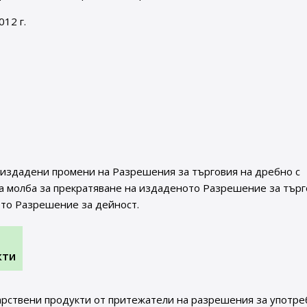
12 г.
 издадени промени на Разрешения за търговия на дребно с
на молба за прекратяване на издаденото Разрешение за търг
ото Разрешение за дейност.
кти
арствени продукти от притежатели на разрешения за употре