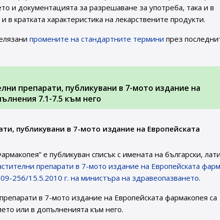
ето и документацията за разрешаване за употреба, така и в
и в кратката характеристика на лекарствените продукти.
белязани
промените на стандартните термини
през последни
лни препарати, публикувани в 7-мото издание на
ълнения 7.1-7.5 към него
ти, публикувани в 7-мото издание на Европейската
рмакопея” е публикуван списък с имената на български, лат
астителни препарати в 7-мото издание на Европейската фар
09-256/15.5.2010 г. на министъра на здравеопазването
.
препарати в 7-мото издание на Европейската фармакопея са
ието или в допълненията към него.