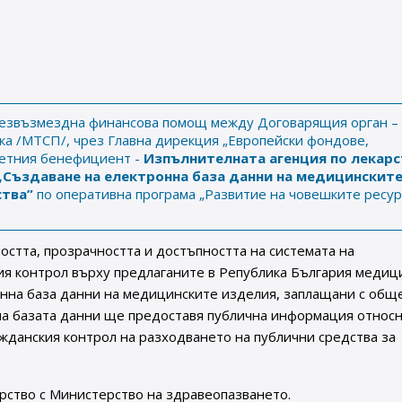
а безвъзмездна финансова помощ между Договарящия орган –
ка /МТСП/, чрез Главна дирекция „Европейски фондове,
ретния бенефициент -
Изпълнителната агенция по лекарс
„Създаване на електронна база данни на медицинскит
ства”
по оперативна програма „Развитие на човешките ресурс
остта, прозрачността и достъпността на системата на
ия контрол върху предлаганите в Република България медиц
нна база данни на медицинските изделия, заплащани с общ
на базата данни ще предоставя публична информация относ
жданския контрол на разходването на публични средства за
орство с Министерство на здравеопазването.