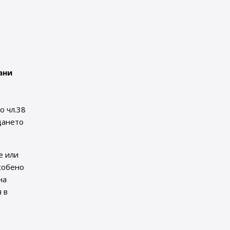
ани
о чл.38
дането
е или
Особено
на
 в