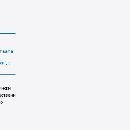
твата
е
и”, с
ински
ествени
но