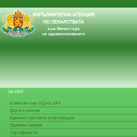
За ИАЛ
Комисии към ИД на ИАЛ
Други комисии
ЗА ГРАЖДАНИТЕ
Административна информация
Приемно време
Сертификати