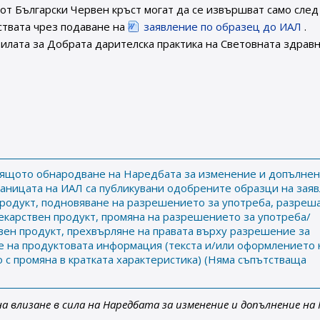
от Български Червен кръст могат да се извършват само след
ствата чрез подаване на
заявление по образец до ИАЛ
.
илата за Добрата дарителска практика на Световната здрав
тоящото обнародване на Наредбата за изменение и допълнен
траницата на ИАЛ са публикувани одобрените образци на зая
продукт, подновяване на разрешението за употреба, разреш
екарствен продукт, промяна на разрешението за употреба/
вен продукт, прехвърляне на правата върху разрешение за
е на продуктовата информация (текста и/или оформлението 
о с промяна в кратката характеристика) (Няма съпътстваща
на влизане в сила на Наредбата за изменение и допълнение на