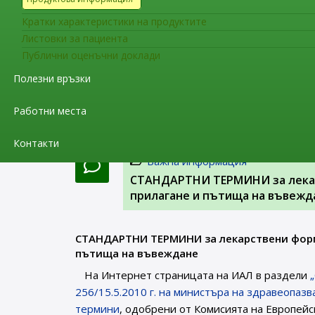
започване на процеса на електронното подав
Кратки характеристики на продуктите
да бъде обучен и да положи успешно теста за
Листовки за пациента
Dictionary (XEVMPD)
.
Публични оценъчни доклади
Полезни връзки
Текстът на пълното съобщение на ЕМА м
European Medicines Agency launches new e-le
Работни места
information on medicines.
Контакти
Важна информация
СТАНДАРТНИ ТЕРМИНИ за лекарс
прилагане и пътища на въвежд
СТАНДАРТНИ ТЕРМИНИ за лекарствени форми
пътища на въвеждане
На Интернет страницата на ИАЛ в раздели
256/15.5.2010 г. на министъра на здравеопаз
термини
, одобрени от Комисията на Европейс