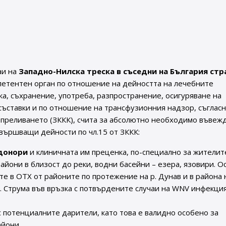
аи на
Западно-Нилска треска в съседни на България стр
мпетентен орган по отношение на дейността на лечебните
ка, съхранение, употреба, разпространение, осигуряване на
 съставки и по отношение на трансфузионния надзор, съгласн
вопреливането (ЗККК), счита за абсолютно необходимо въвеж
вършващи дейности по чл.15 от ЗККК:
 донори
и клиничната им преценка, по-специално за жителит
айони в близост до реки, водни басейни – езера, язовири. 
е в ОТХ от районите по протежение на р. Дунав и в района 
. Струма във връзка с потвърдените случаи на WNV инфекция
 потенциалните дарители, като това е валидно особено за
айони.