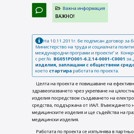
Важна информация
ВАЖНО!
На 10.11.2011г. бе подписан договор з
Министерство на труда и социалната полити
международни програми и проекти” и Конк
с рег.№
BG051PO001-6.2.14-0001-С0001
за
изделия, заплащани с обществени сред
което
стартира
работата по проекта.
Целта на проекта е повишаване на ефективн
здравеопазването чрез укрепване на цялостн
изделия посредством създаването на електро
средства, поддържана от ИАЛ. Въвеждането 
медицинските изделия и ще съдейства на гра
медицински изделия.
Работата по проекта се изпълнява в партнь