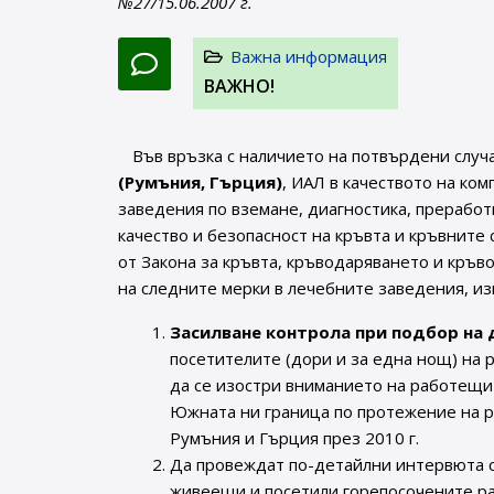
№27/15.06.2007 г.
Важна информация
ВАЖНО!
Във връзка с наличието на потвърдени случ
(Румъния, Гърция)
, ИАЛ в качеството на ко
заведения по вземане, диагностика, преработ
качество и безопасност на кръвта и кръвните
от Закона за кръвта, кръводаряването и кръ
на следните мерки в лечебните заведения, из
Засилване контрола при подбор на
посетителите (дори и за една нощ) на р
да се изостри вниманието на работещит
Южната ни граница по протежение на р
Румъния и Гърция през 2010 г.
Да провеждат по-детайлни интервюта с
живеещи и посетили горепосочените р