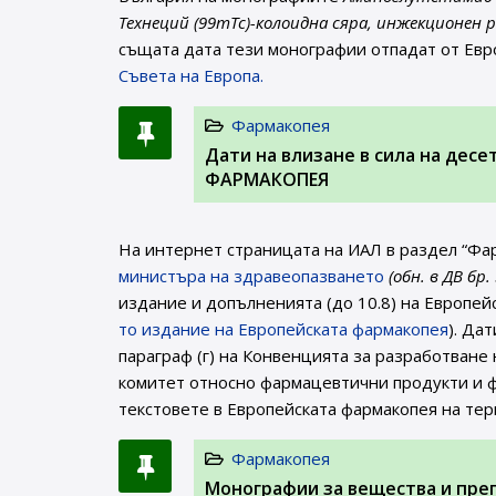
Технеций (99mTc)-колоидна сяра, инжекционен р
същата дата тези монографии отпадат от Евр
Съвета на Европа.
Фармакопея
Дати на влизане в сила на дес
ФАРМАКОПЕЯ
На интернет страницата на ИАЛ в раздел “Фа
министъра на здравеопазването
(обн. в ДВ бр.
издание и допълненията (до 10.8) на Европей
то издание на Европейската фармакопея
). Да
параграф (г) на Конвенцията за разработване
комитет относно фармацевтични продукти и ф
текстовете в Европейската фармакопея на те
Фармакопея
Монографии за вещества и пре