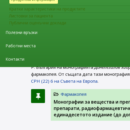
Диетилстилбестрол (0484)
, съставляваща час
отпада от Европейската фармакопея съгласно
Кратки характеристики на продуктите
Листовки за пациента
Фармакопея
Публични оценъчни доклади
Заповед РД-01-62/06.02.2023 г.
Полезни връзки
2024 г. на територията на Р. Б
Работни места
На интернет страницата на ИАЛ в раздел “Фа
Контакти
министъра на здравеопазването
(обн. в ДВ бр.
Р. България на монографията
Донепезилов хид
фармакопея. От същата дата тази монография
CPH (22) 6 на Съвета на Европа
.
Фармакопея
Монографии за вещества и пре
препарати, радиофармацевтичн
единадесетото издание (до доп