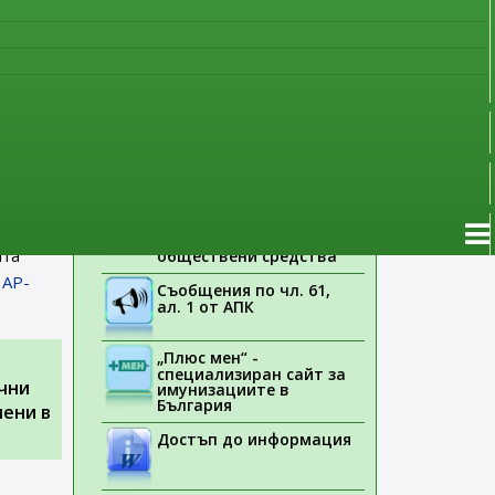
фия
наблюдение
Указания на ЕМА
Лекарствени продукти
без лекарско
предписание
нуари
Новоразрешени за
употреба лекарствени
продукти
а
Електронен списък на
медицинските изделия,
ията на
заплащани с
ата
обществени средства
 AP-
Съобщения по чл. 61,
ал. 1 от АПК
„Плюс мен“ -
специализиран сайт за
чни
имунизациите в
България
чени в
Достъп до информация