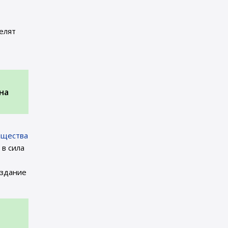
елят
на
ещества
 в сила
издание