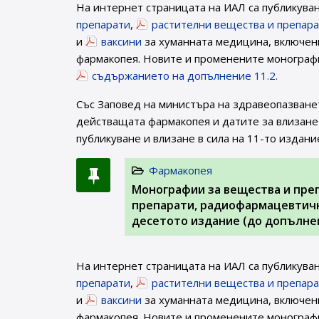
На интернет страницата на ИАЛ са публикува
препарати
,
растителни вещества и препар
и
ваксини
за хуманната медицина, включени
фармакопея. Новите и променените монографи
съдържанието на допълнение 11.2.
Със Заповед на министъра на здравеопазване
действащата фармакопея и датите за влизане 
публикуване и влизане в сила на 11-то издани
Фармакопея
Монографии за вещества и пре
препарати, радиофармацевтичн
десетото издание (до допълнен
На интернет страницата на ИАЛ са публикува
препарати
,
растителни вещества и препар
и
ваксини
за хуманната медицина, включени
фармакопея. Новите и променените монографи