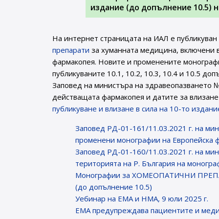
издание (до допълнение 10.5) 
На интернет страницата на ИАЛ e публикуван
препарати
за хуманната медицина, включени в
фармакопея. Новите и променените монографи
публикуваните 10.1, 10.2, 10.3, 10.4 и 10.5 до
Заповед на министъра на здравеопазването №
действащата фармакопея и датите за влизане 
публикуване и влизане в сила на 10-то издан
Заповед РД-01-161/11.03.2021 г. на мин
променени монографии на Европейска 
Заповед РД-01-160/11.03.2021 г. на мин
територията на Р. България на моногра
Монографии за ХОМЕОПАТИЧНИ ПРЕПАРА
(до допълнение 10.5)
Уебинар на ЕМА и НМА, 9 юли 2025 г.
EMA предупреждава пациентите и меди