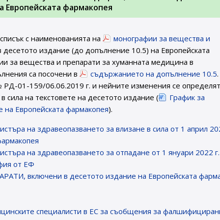
на Европейската фармакопея
 списък с наименованията на
монографии за вещества и
 десетото издание (до допълнение 10.5) на Европейската
и за вещества и препарати за хуманната медицина в
пълнения са посочени в
съдържанието на допълнение 10.5
 РД-01-159/06.06.2019 г. и нейните изменения се определя
в сила на текстовете на десетото издание (
График за
ие на Европейската фармакопея
).
истъра на здравеопазването за влизане в сила от 1 април 202
фармакопея
истъра на здравеопазването за отпадане от 1 януари 2022 г.
фия от ЕФ
ТИ, включени в десетото издание на Европейската фарм
цинските специалисти в ЕС за съобщения за фалшифициран