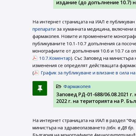
издание (до допълнение 10.7) 
На интернет страницата на ИАЛ e публикуван
препарати
за хуманната медицина, включени в
фармакопея. Новите и променените монографи
публикуваните 10.1-10.7 допълнения са посоч
монографиите от допълнения 10.6 и 10.7 са оп
10.7.Коментар
). Със Заповед на министъра
изменения се определят действащата фармако
(
График за публикуване и влизане в сила н
Фармакопея
Заповед РД-01-688/06.08.2021 г
2022 г. на територията на Р. Б
На интернет страницата на ИАЛ в раздел “Фа
министъра на здравеопазването
(обн. в ДВ бр.
България на монографиите
Аминоглутетимид (1