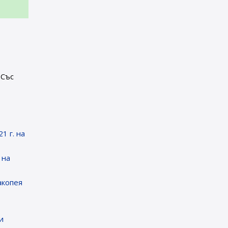
. Със
т
1 г. на
 на
акопея
и