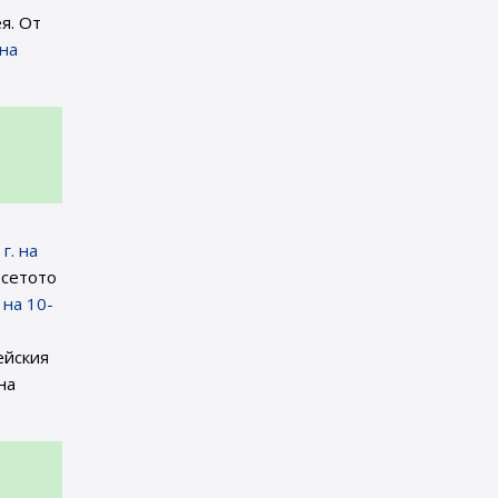
я. От
на
г. на
есетото
 на 10-
ейския
на