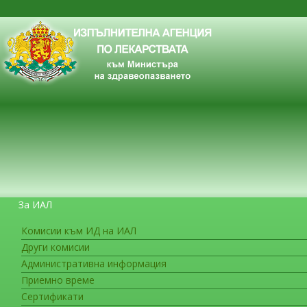
За ИАЛ
Комисии към ИД на ИАЛ
Други комисии
ЗА ГРАЖДАНИТЕ
Административна информация
Приемно време
Сертификати