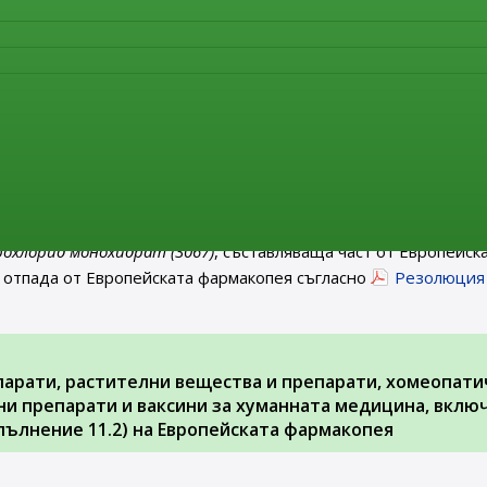
т от Европейската фармакопея. От същата дата тази моногра
Резолюция AP-CPH (22) 4 на Съвета на Европа
.
 на министъра на здравеопазването за отпадане от 1 я
ългария на монографии от Европейската фармакопея
рмакопея” е публикувана
Заповед РД-01-62/06.02.2023 г. н
 18/24.02.2023 г.)
за
отпадане от 1 януари 2024 г.
на територ
рохлорид монохидрат (3067)
, съставляваща част от Европейск
 отпада от Европейската фармакопея съгласно
Резолюция
парати, растителни вещества и препарати, хомеопати
и препарати и ваксини за хуманната медицина, вклю
ълнение 11.2) на Европейската фармакопея