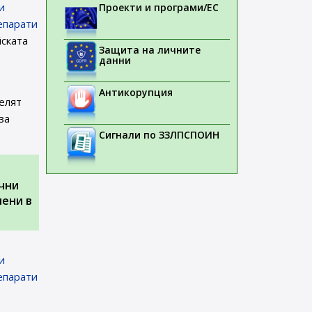
и
Проекти и програми/ЕС
епарати
ската
Защита на личните
данни
Антикорупция
елят
за
Сигнали по ЗЗЛПСПОИН
чни
чени в
и
епарати