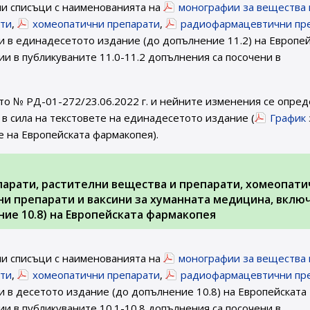
ни списъци с наименованията на
монографии за вещества 
ати
,
хомеопатични препарати
,
радиофармацевтични пр
 в единадесетото издание (до допълнение 11.2) на Европей
и в публикуваните 11.0-11.2 допълнения са посочени в
то № РД-01-272/23.06.2022 г. и нейните изменения се опред
в сила на текстовете на единадесетото издание (
График
е на Европейската фармакопея).
парати, растителни вещества и препарати, хомеопати
и препарати и ваксини за хуманната медицина, вклю
ие 10.8) на Европейската фармакопея
ни списъци с наименованията на
монографии за вещества 
ати
,
хомеопатични препарати
,
радиофармацевтични пр
 в десетото издание (до допълнение 10.8) на Европейската
и в публикуваните 10.1-10.8 допълнения са посочени в