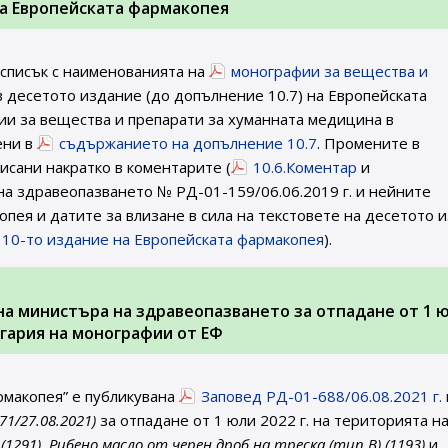
на Европейската фармакопея
 списък с наименованията на
монографии за вещества и
 десетото издание (до допълнение 10.7) на Европейската
и за вещества и препарати за хуманната медицина в
ени в
съдържанието на допълнение 10.7
. Промените в
исани накратко в коментарите (
10.6.Коментар
и
 на здравеопазването № РД-01-159/06.06.2019 г. и нейните
пея и датите за влизане в сила на текстовете на десетото 
а 10-то издание на Европейската фармакопея
).
. на министъра на здравеопазването за отпадане от 1 
ългария на монографии от ЕФ
рмакопея” е публикувана
Заповед РД-01-688/06.08.2021 г.
 71/27.08.2021)
за отпадане от 1 юли 2022 г. на територията на
291), Рибено масло от черен дроб на треска (тип В) (1193)
и