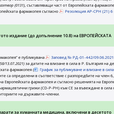
азтвор (0131)
, съставляващи част от Европейската фармакопе
опейската фармакопея съгласно
Резолюция AP-CPH (21) 6 
етото издание (до допълнение 10.8) на ЕВРОПЕЙСКАТА
рмакопея” е публикувана
Заповед № РД-01-442/09.06.2021 
 58/13.07.2021)
за датите на влизане в сила в Р. България на д
ската фармакопея (
График за публикуване и влизане в сила
тите са определени в съответствие с разпоредбите на член 6,
 на Европейската фармакопея и съгласно решенията на Европ
армацевтични грижи (CD-P-PH) към СЕ за въвеждане в сила 
риториите на държавите-членки.
парати за хуманната медицина, включени в десетото