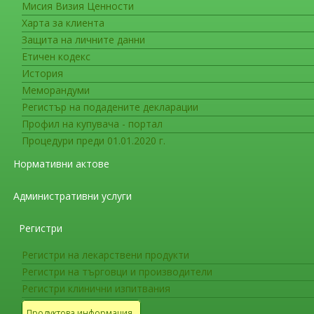
Мисия Визия Ценности
Фармакопея
Харта за клиента
Дати на влизане в сила на допъ
Защита на личните данни
Европейската фармакопея
Етичен кодекс
История
На интернет страницата на ИАЛ в раздел “
Меморандуми
министъра на здравеопазването
(обн. в ДВ бр.
Регистър на подадените декларации
допълнения 11.4, 11.5 и 11.6
към единадесет
Профил на купувача - портал
съответствие с разпоредбите на член 6, пара
Процедури преди 01.01.2020 г.
и съгласно
Резолюция AP-CPH (23) 1
,
Ре
Нормативни актове
Европа за въвеждането им в сила на територ
Административни услуги
Фармакопея
Заповед РД-01-118/02.03.2023 г
Регистри
2023 г. на територията на Р. Б
Регистри на лекарствени продукти
Регистри на търговци и производители
На интернет страницата на ИАЛ в раздел “Фа
Регистри клинични изпитвания
министъра на здравеопазването
за
отпадане 
Продуктова информация