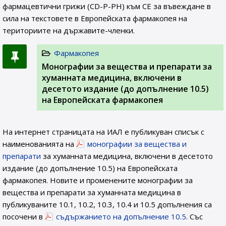
фармацевтични грижи (CD-P-PH) към СЕ за въвеждане в
сила на текстовете в Европейската фармакопея на
териториите на държавите-членки.
Фармакопея
Монографии за вещества и препарати за
хуманната медицина, включени в
десетото издание (до допълнение 10.5)
на Европейската фармакопея
На интернет страницата на ИАЛ e публикуван списък с
наименованията на
монографии за вещества и
препарати
за хуманната медицина, включени в десетото
издание (до допълнение 10.5) на Европейската
фармакопея. Новите и променените монографии за
вещества и препарати за хуманната медицина в
публикуваните 10.1, 10.2, 10.3, 10.4 и 10.5 допълнения са
посочени в
съдържанието на допълнение 10.5
. Със