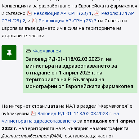
Конвенцията за разработване на Европейската фармакопея
и съгласно
Резолюция AP-CPH (23) 1
,
Резолюция AP-
CPH (23) 2
, и
Резолюция AP-CPH (23) 3
на Съвета на
Европа за въвеждането им в сила на териториите на
държавите-членки.
Фармакопея
Заповед РД-01-118/02.03.2023 г. на
министъра на здравеопазването за
отпадане от 1 април 2023 г. на
територията на Р. България на
монографии от Европейската фармакопея
На интернет страницата на ИАЛ в раздел “Фармакопея” е
публикувана
Заповед РД-01-118/02.03.2023 г. на
министъра на здравеопазването
за
отпадане от 1 април
2023 г.
на територията на Р. България на монографията
Диетилстилбестрол (0484)
, съставляваща част от