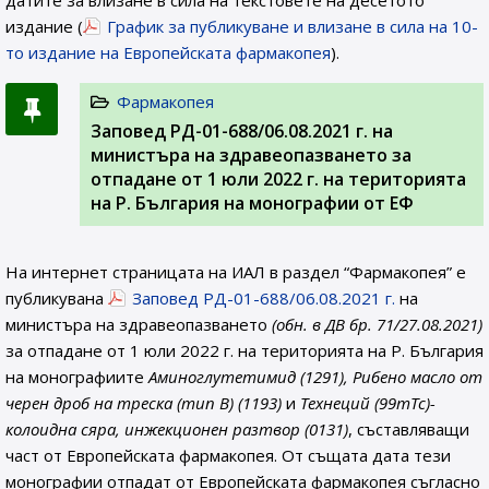
датите за влизане в сила на текстовете на десетото
издание (
График за публикуване и влизане в сила на 10-
то издание на Европейската фармакопея
).
Фармакопея
Заповед РД-01-688/06.08.2021 г. на
министъра на здравеопазването за
отпадане от 1 юли 2022 г. на територията
на Р. България на монографии от ЕФ
На интернет страницата на ИАЛ в раздел “Фармакопея” е
публикувана
Заповед РД-01-688/06.08.2021 г.
на
министъра на здравеопазването
(обн. в ДВ бр. 71/27.08.2021)
за отпадане от 1 юли 2022 г. на територията на Р. България
на монографиите
Аминоглутетимид (1291), Рибено масло от
черен дроб на треска (тип В) (1193)
и
Технеций (99mTc)-
колоидна сяра, инжекционен разтвор (0131)
, съставляващи
част от Европейската фармакопея. От същата дата тези
монографии отпадат от Европейската фармакопея съгласно