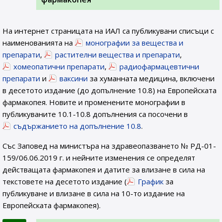
На интернет страницата на ИАЛ са публикувани списъци с
наименованията на
монографии за вещества и
препарати
,
растителни вещества и препарати
,
хомеопатични препарати
,
радиофармацевтични
препарати
и
ваксини
за хуманната медицина, включени
в десетото издание (до допълнение 10.8) на Европейската
фармакопея. Новите и променените монографии в
публикуваните 10.1-10.8 допълнения са посочени в
съдържанието на допълнение 10.8
.
Със Заповед на министъра на здравеопазването № РД-01-
159/06.06.2019 г. и нейните изменения се определят
действащата фармакопея и датите за влизане в сила на
текстовете на десетото издание (
График
за
публикуване и влизане в сила на 10-то издание на
Европейската фармакопея).