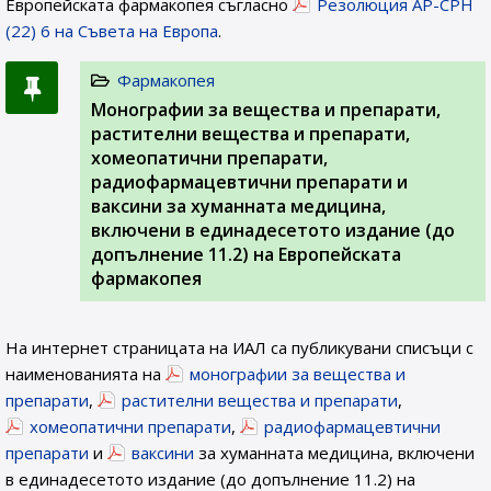
Европейската фармакопея съгласно
Резолюция AP-CPH
(22) 6 на Съвета на Европа
.
Фармакопея
Монографии за вещества и препарати,
растителни вещества и препарати,
хомеопатични препарати,
радиофармацевтични препарати и
ваксини за хуманната медицина,
включени в единадесетото издание (до
допълнение 11.2) на Европейската
фармакопея
На интернет страницата на ИАЛ са публикувани списъци с
наименованията на
монографии за вещества и
препарати
,
растителни вещества и препарати
,
хомеопатични препарати
,
радиофармацевтични
препарати
и
ваксини
за хуманната медицина, включени
в единадесетото издание (до допълнение 11.2) на