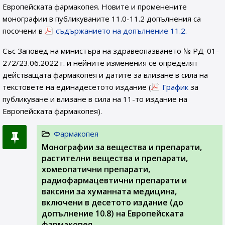
Европейската фармакопея. Новите и променените
монографии в публикуваните 11.0-11.2 допълнения са
посочени в
съдържанието на допълнение 11.2.
Със Заповед на министъра на здравеопазването № РД-01-
272/23.06.2022 г. и нейните изменения се определят
действащата фармакопея и датите за влизане в сила на
текстовете на единадесетото издание (
График
за
публикуване и влизане в сила на 11-то издание на
Европейската фармакопея).
Фармакопея
Монографии за вещества и препарати,
растителни вещества и препарати,
хомеопатични препарати,
радиофармацевтични препарати и
ваксини за хуманната медицина,
включени в десетото издание (до
допълнение 10.8) на Европейската
фармакопея