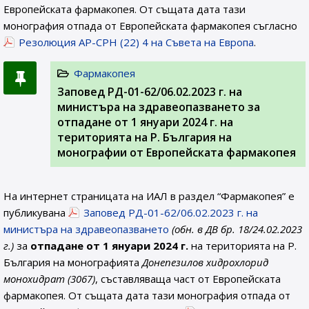
Европейската фармакопея. От същата дата тази
монография отпада от Европейската фармакопея съгласно
Резолюция AP-CPH (22) 4 на Съвета на Европа
.
Фармакопея
Заповед РД-01-62/06.02.2023 г. на
министъра на здравеопазването за
отпадане от 1 януари 2024 г. на
територията на Р. България на
монографии от Европейската фармакопея
На интернет страницата на ИАЛ в раздел “Фармакопея” е
публикувана
Заповед РД-01-62/06.02.2023 г. на
министъра на здравеопазването
(обн. в ДВ бр. 18/24.02.2023
г.)
за
отпадане от 1 януари 2024 г.
на територията на Р.
България на монографията
Донепезилов хидрохлорид
монохидрат (3067)
, съставляваща част от Европейската
фармакопея. От същата дата тази монография отпада от