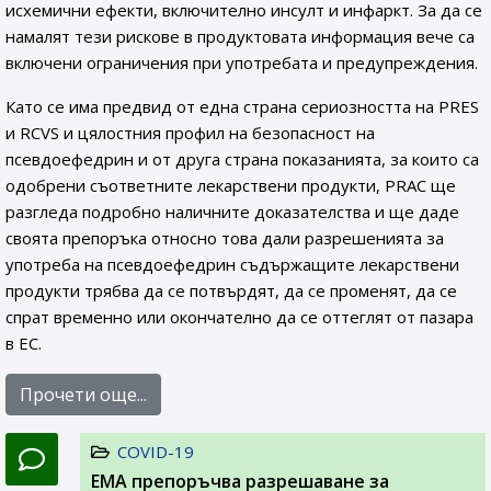
исхемични ефекти, включително инсулт и инфаркт. За да се
намалят тези рискове в продуктовата информация вече са
включени ограничения при употребата и предупреждения.
Като се има предвид от една страна сериозността на PRES
и RCVS и цялостния профил на безопасност на
псевдоефедрин и от друга страна показанията, за които са
одобрени съответните лекарствени продукти, PRAC ще
разгледа подробно наличните доказателства и ще даде
своята препоръка относно това дали разрешенията за
употреба на псевдоефедрин съдържащите лекарствени
продукти трябва да се потвърдят, да се променят, да се
спрат временно или окончателно да се оттеглят от пазара
в ЕС.
Прочети още...
COVID-19
EMA препоръчва разрешаване за