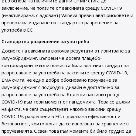
Въз основа на наличните данни CHMP стига до
заключение, че ползите от ваксината срещу COVID-19
(инактивирана, с адювант) Valneva превишават рисковете и
препоръчва издаване на стандартно разрешение за
употреба в ЕС.
Стандартно разрешение за употреба
Досието на ваксината включва резултати от изпитване за
имунобриджинг. Въпреки че досега плацебо-
контролираните изпитвания са били златния стандарт за
разрешаване за употреба на ваксините срещу COVID-19,
EMA счита, че едно добре обосновано проучване за
имунобриджинг с подходящ дизайн е достатъчно за
разрешаване за употреба на бъдещи ваксини срещу
COVID-19 към този момент от пандемията. Това се дължи
на факта, че сега съществуват няколко ваксини срещу
COVID-19, разрешени в ЕС, с доказана ефективност и
безопасност, които могат да се използват за сравнение в
проучванията. Освен това към момента би било трудно да