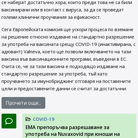
се наберат достатъчно хора, които преди това не са били
ваксинирани или в контакт с вируса, за да се проведат
големи клинични проучвания за ефикасност.
Сега Европейската комисия ще ускори процеса по вземане
на решение относно издаване на стандартно разрешение
за употреба на ваксината срещу COVID-19 (инактивирана, с
адювант) Valneva, което ще позволи включването на тази
ваксина във ваксинационните програми, въведени в ЕС.
Счита се, че за тази ваксина е подходящо издаване на
стандартно разрешение за употреба, тъй като
проучването за имунобриджинг отговаря на поставените
цели и предоставените данни се считат за достатъчни.
Прочети още...
COVID-19
ЕМА препоръчва разрешаване за
употреба на Nuvaxovid при юноши на