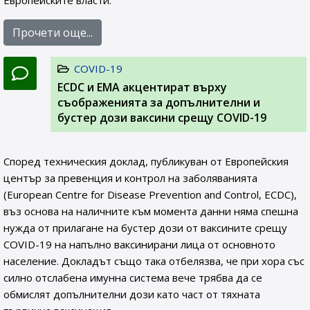
Европейските власти.
Прочети още...
COVID-19
ЕCDC и EMA акцентират върху
съображенията за допълнителни и
бустер дози ваксини срещу COVID-19
Според техническия доклад, публикуван от Европейския
център за превенция и контрол на заболяванията
(European Centre for Disease Prevention and Control, ECDC),
въз основа на наличните към момента данни няма спешна
нужда от прилагане на бустер дози от ваксините срещу
COVID-19 на напълно ваксинирани лица от основното
население. Докладът също така отбелязва, че при хора със
силно отслабена имунна система вече трябва да се
обмислят допълнителни дози като част от тяхната