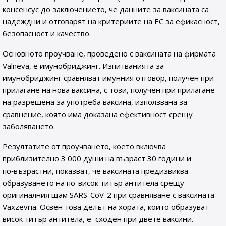
консенсус до заключението, че данните за ваксината са
надеждни и отговарят на критериите на ЕС за ефикасност,
безопасност и качество.
Основното проучване, проведено с ваксината на фирмата
Valneva, е имунобриджинг. Изпитванията за
имунобриджинг сравняват имунния отговор, получен при
прилагане на нова ваксина, с този, получен при прилагане
на разрешена за употреба ваксина, използвана за
сравнение, която има доказана ефективност срещу
заболяването.
Резултатите от проучването, което включва
приблизително 3 000 души на възраст 30 години и
по‑възрастни, показват, че ваксината предизвиква
образуването на по-висок титър антитела срещу
оригиналния щам SARS-CoV-2 при сравняване с ваксината
Vaxzevria. Освен това делът на хората, които образуват
висок титър антитела, е сходен при двете ваксини.