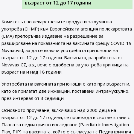
възраст от 12 до 17 години
Комитетът по лекарствените продукти за хуманна
употреба (CHMP) към Европейската агенция по лекарствата
(EMA) препоръчва издаване на разрешение за
разширяване на показанията на ваксината срещу COVID-19
Nuvaxovid, за да се включи употребата при юноши на
възраст от 12 до 17 години. Ваксината, разработена от
Novavax CZ, a.s., вече е одобрена за употреба при лица на
възраст на и над 18 години.
Употребата на ваксината при юноши е като при възрастни,
като се прилагат две инжекции, поставени интрамускулно,
през интервал от 3 седмици.
Основното проучване, включващо над 2200 деца на
възраст от 12 до 17 години, се провежда в съответствие с
Плана за педиатрично изследване (Paediatric Investigation
Plan, PIP) на ваксината, който е съгласуван с Педиатричния