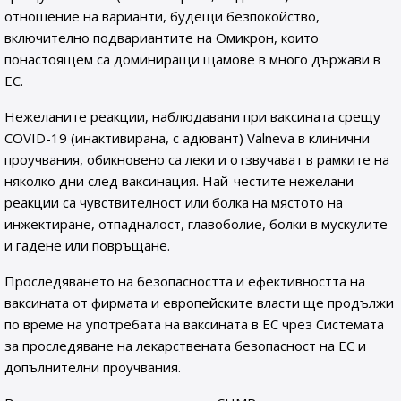
отношение на варианти, будещи безпокойство,
включително подвариантите на Омикрон, които
понастоящем са доминиращи щамове в много държави в
ЕС.
Нежеланите реакции, наблюдавани при ваксината срещу
COVID-19 (инактивирана, с адювант) Valneva в клинични
проучвания, обикновено са леки и отзвучават в рамките на
няколко дни след ваксинация. Най-честите нежелани
реакции са чувствителност или болка на мястото на
инжектиране, отпадналост, главоболие, болки в мускулите
и гадене или повръщане.
Проследяването на безопасността и ефективността на
ваксината от фирмата и европейските власти ще продължи
по време на употребата на ваксината в ЕС чрез Системата
за проследяване на лекарствената безопасност на ЕС и
допълнителни проучвания.