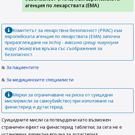
агенция по лекарствата (ЕМА)
Комитетът за лекарствна безопасност (PRAC) към
европейската агенция по лекарствата (EMA) започна
преразглеждане на
Ixchiq - ваксина срещу чикунгуня
вирус (жива)
във връзка със съображения за
безопасност.
За пациентите
За медицинските специалисти
Мерки за ограничаване на риска от суицидни
мисли(мисли за самоубийство) при използване на
финастерид и дутастерид.
Суицидните мисли са потвърдени като възможен
страничен ефект на финастерид таблетки; за сега не е
установена директна връзка за дутастерид.