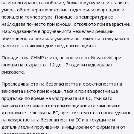
на инжектиране, главоболие, болка в мускулите и ставите,
умора, общо неразположение, гадене или повръщане и
повишена температура. Повишена температура се
наблюдава по-често при юноши, отколкото при възрастни.
Наблюдаваните в проучванията нежелани реакции
обикновено са леки или умерени по тежест и отзвучават в
рамките на няколко дни след ваксинацията.
Поради това CHMP счита, че ползите от Nuvaxovid при
юноши на възраст от 12 до 17 години надвишават
рисковете.
Проследяването на безопасността и ефективността на
ваксината както при юноши, така и при възрастни ще
продължи по време на употребата й в ЕС, тъй като
ваксината се прилага във ваксинационните кампании в
държавите - членки на ЕС, чрез системата за проследяване
на лекарствената безопасност на ЕС и в текущите и
допълнителни проучвания, инициирани от фирмата и от