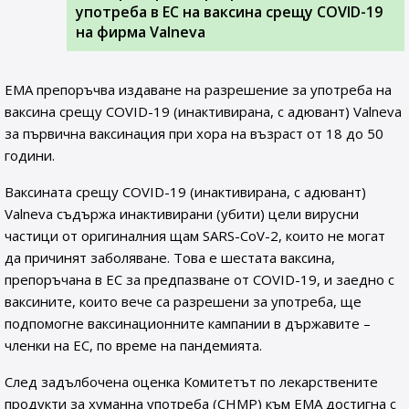
употреба в ЕС на ваксина срещу COVID-19
на фирма Valneva
EMA препоръчва издаване на разрешение за употреба на
ваксина срещу COVID-19 (инактивирана, с адювант) Valneva
за първична ваксинация при хора на възраст от 18 до 50
години.
Ваксината срещу COVID-19 (инактивирана, с адювант)
Valneva съдържа инактивирани (убити) цели вирусни
частици от оригиналния щам SARS-CoV-2, които не могат
да причинят заболяване. Това е шестата ваксина,
препоръчана в ЕС за предпазване от COVID-19, и заедно с
ваксините, които вече са разрешени за употреба, ще
подпомогне ваксинационните кампании в държавите –
членки на ЕС, по време на пандемията.
След задълбочена оценка Комитетът по лекарствените
продукти за хуманна употреба (CHMP) към ЕМА достигна с