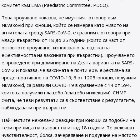
комитет към EMA (Paediatric Committee, PDCO).
Това проучване показва, че имунният отговор към
Nuvaxovid при юноши, който се измерва като нивото на
антителата срещу SARS-CoV-2, е сравним с отговора при
млади възрастни от 18 до 25 години (които са част от
основното проучване, използвано за оценка на
ефективността на ваксината при възрастни). Проучването
е проведено при доминиране на Делта варианта на SARS-
CoV-2 и показва, че ваксината е почти 80% ефективна за
предотвратяване на COVID-19; 6 от 1205 юноши, получили
Nuvaxovid, са развили COVID-19 в сравнение с 14 от 594,
които са получили плацебо (плацебо инжекции). CHMP
счита, че тези резултати са в съответствие с резултатите,
наблюдавани при възрастни.
Най-честите нежелани реакции при юноши са подобни на
тези при лица на възраст на и над 18 години. Те включват
чувствителност, болка, зачервяване и подуване на мястото