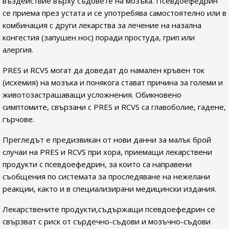
въздействие върху съдовете на мозъка. Псевдоефедрин
се приема през устата и се употребява самостоятелно или в
комбинация с други лекарства за лечение на назална
конгестия (запушен нос) поради простуда, грип или
алергия.
PRES и RCVS могат да доведат до намален кръвен ток
(исхемия) на мозъка и понякога стават причина за големи и
животозастрашаващи усложнения. Обикновено
симптомите, свързани с PRES и RCVS са главоболие, гадене,
гърчове.
Прегледът е предизвикан от нови данни за малък брой
случаи на PRES и RCVS при хора, приемащи лекарствени
продукти с псевдоефедрин, за които са направени
съобщения по системата за проследяване на нежелани
реакции, както и в специализирани медицински издания.
Лекарствените продукти,съдържащи псевдоефедрин се
свързват с риск от сърдечно-съдови и мозъчно-съдови