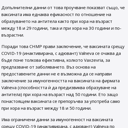
Допълнителни данни от това проучване показват също, че
ваксината има еднаква ефикасност по отношение на
образуването на антитела както при хора на възраст
между 18 и 29 години, така и при хора на 30 години и по-
възрастни.
Поради това CHMP прави заключение, че ваксината срещу
COVID-19 (инактивирана, с адювант) Valneva се очаква да
бъде поне толкова ефективна, колкото Vaxzevria, за
предпазване от заболяването. Въз основа на
предоставените данни не е възможна да се направи
заключение за имуногенността на ваксината на фирмата
Valneva (способността ѝ да предизвиква образуване на
антитела) при хора на възраст над 50 години. Ето защо
понастоящем ваксината се препоръчва за употреба само
при хора на възраст между 18 и 50 години.
Има ограничени данни за имуногенност на ваксината
срещу COVID-19 (инактивирана, с адювант) Valneva по