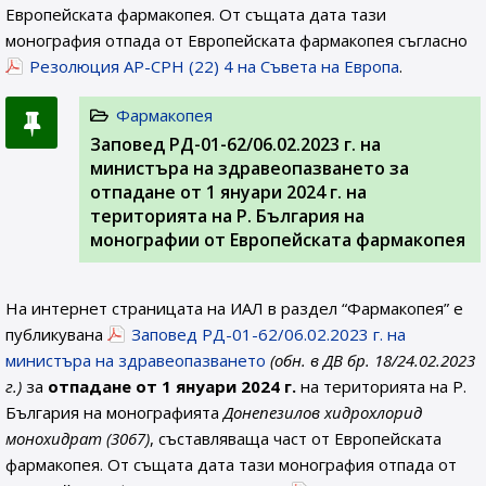
Европейската фармакопея. От същата дата тази
монография отпада от Европейската фармакопея съгласно
Резолюция AP-CPH (22) 4 на Съвета на Европа
.
Фармакопея
Заповед РД-01-62/06.02.2023 г. на
министъра на здравеопазването за
отпадане от 1 януари 2024 г. на
територията на Р. България на
монографии от Европейската фармакопея
На интернет страницата на ИАЛ в раздел “Фармакопея” е
публикувана
Заповед РД-01-62/06.02.2023 г. на
министъра на здравеопазването
(обн. в ДВ бр. 18/24.02.2023
г.)
за
отпадане от 1 януари 2024 г.
на територията на Р.
България на монографията
Донепезилов хидрохлорид
монохидрат (3067)
, съставляваща част от Европейската
фармакопея. От същата дата тази монография отпада от