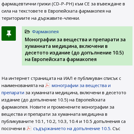
фармацевтични грижи (CD-P-PH) към СЕ за въвеждане в
сила на текстовете в Европейската фармакопея на
териториите на държавите-членки.
Фармакопея
Монографии за вещества и препарати за
хуманната медицина, включени в
десетото издание (до допълнение 10.5)
на Европейската фармакопея
На интернет страницата на ИАЛ e публикуван списък с
наименованията на
монографии за вещества и
препарати
за хуманната медицина, включени в десетото
издание (до допълнение 10.5) на Европейската
фармакопея. Новите и променените монографии за
вещества и препарати за хуманната медицина в
публикуваните 10.1, 10.2, 10.3, 10.4 и 10.5 допълнения са
посочени в
съдържанието на допълнение 10.5
. Със