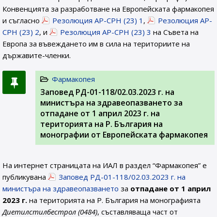
Конвенцията за разработване на Европейската фармакопея
и съгласно
Резолюция AP-CPH (23) 1
,
Резолюция AP-
CPH (23) 2
, и
Резолюция AP-CPH (23) 3
на Съвета на
Европа за въвеждането им в сила на териториите на
държавите-членки.
Фармакопея
Заповед РД-01-118/02.03.2023 г. на
министъра на здравеопазването за
отпадане от 1 април 2023 г. на
територията на Р. България на
монографии от Европейската фармакопея
На интернет страницата на ИАЛ в раздел “Фармакопея” е
публикувана
Заповед РД-01-118/02.03.2023 г. на
министъра на здравеопазването
за
отпадане от 1 април
2023 г.
на територията на Р. България на монографията
Диетилстилбестрол (0484)
, съставляваща част от