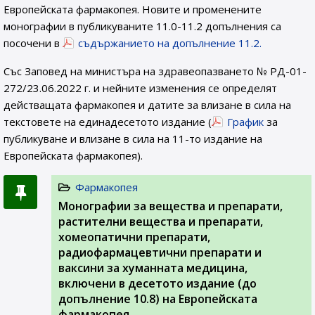
Европейската фармакопея. Новите и променените
монографии в публикуваните 11.0-11.2 допълнения са
посочени в
съдържанието на допълнение 11.2.
Със Заповед на министъра на здравеопазването № РД-01-
272/23.06.2022 г. и нейните изменения се определят
действащата фармакопея и датите за влизане в сила на
текстовете на единадесетото издание (
График
за
публикуване и влизане в сила на 11-то издание на
Европейската фармакопея).
Фармакопея
Монографии за вещества и препарати,
растителни вещества и препарати,
хомеопатични препарати,
радиофармацевтични препарати и
ваксини за хуманната медицина,
включени в десетото издание (до
допълнение 10.8) на Европейската
фармакопея