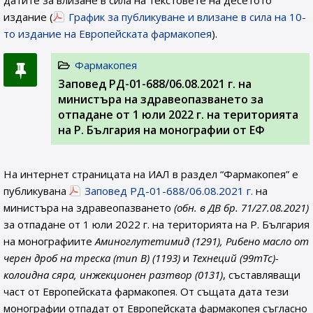
датите за влизане в сила на текстовете на десетото
издание (
График за публикуване и влизане в сила на 10-
то издание на Европейската фармакопея
).
Фармакопея
Заповед РД-01-688/06.08.2021 г. на
министъра на здравеопазването за
отпадане от 1 юли 2022 г. на територията
на Р. България на монографии от ЕФ
На интернет страницата на ИАЛ в раздел “Фармакопея” е
публикувана
Заповед РД-01-688/06.08.2021 г.
на
министъра на здравеопазването
(обн. в ДВ бр. 71/27.08.2021)
за отпадане от 1 юли 2022 г. на територията на Р. България
на монографиите
Аминоглутетимид (1291), Рибено масло от
черен дроб на треска (тип В) (1193)
и
Технеций (99mTc)-
колоидна сяра, инжекционен разтвор (0131)
, съставляващи
част от Европейската фармакопея. От същата дата тези
монографии отпадат от Европейската фармакопея съгласно