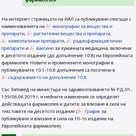
На интернет страницата на ИАЛ са публикувани списъци с
наименованията на
монографии за вещества и
препарати
,
растителни вещества и препарати
,
хомеопатични препарати
,
радиофармацевтични
препарати
и
ваксини
за хуманната медицина, включени
в десетото издание (до допълнение 10.8) на Европейската
фармакопея. Новите и променените монографии в
публикуваните 10.1-10.8 допълнения са посочени в
съдържанието на допълнение 10.8
.
Със Заповед на министъра на здравеопазването № РД-01-
159/06.06.2019 г. и нейните изменения се определят
действащата фармакопея и датите за влизане в сила на
текстовете на десетото издание (
График
за
публикуване и влизане в сила на 10-то издание на
Европейската фармакопея).