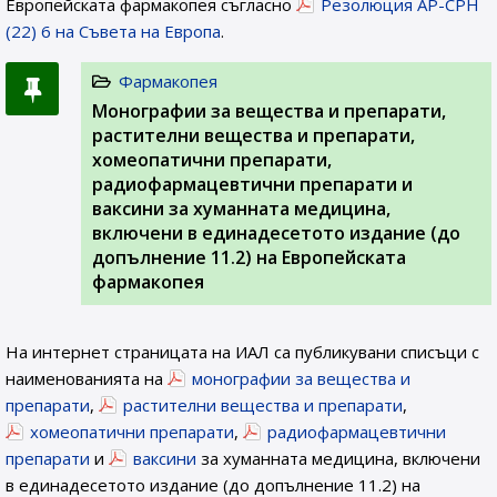
Европейската фармакопея съгласно
Резолюция AP-CPH
(22) 6 на Съвета на Европа
.
Фармакопея
Монографии за вещества и препарати,
растителни вещества и препарати,
хомеопатични препарати,
радиофармацевтични препарати и
ваксини за хуманната медицина,
включени в единадесетото издание (до
допълнение 11.2) на Европейската
фармакопея
На интернет страницата на ИАЛ са публикувани списъци с
наименованията на
монографии за вещества и
препарати
,
растителни вещества и препарати
,
хомеопатични препарати
,
радиофармацевтични
препарати
и
ваксини
за хуманната медицина, включени
в единадесетото издание (до допълнение 11.2) на