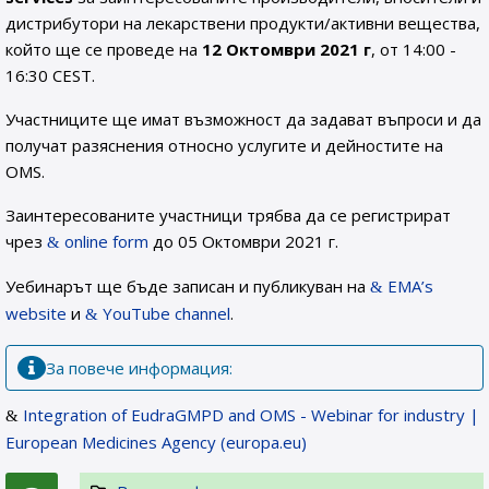
дистрибутори на лекарствени продукти/активни вещества,
който ще се проведе на
12 Октомври 2021 г
, от 14:00 -
16:30 CEST.
Участниците ще имат възможност да задават въпроси и да
получат разяснения относно услугите и дейностите на
OMS.
Заинтересованите участници трябва да се регистрират
чрез
online form
до 05 Октомври 2021 г.
Уебинарът ще бъде записан и публикуван на
EMA’s
website
и
YouTube channel
.
За повече информация:
Integration of EudraGMPD and OMS - Webinar for industry |
European Medicines Agency (europa.eu)