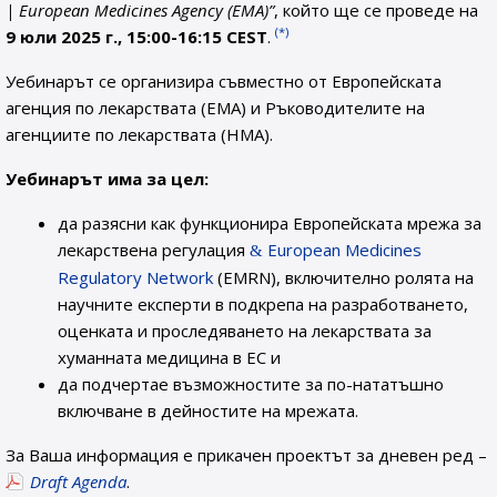
| European Medicines Agency (EMA)”
, който ще се проведе на
(*)
9 юли 2025 г., 15:00-16:15 CEST
.
Уебинарът се организира съвместно от Европейската
агенция по лекарствата (EMA) и Ръководителите на
агенциите по лекарствата (HMA).
Уебинарът има за цел:
да разясни как функционира Европейската мрежа за
лекарствена регулация
European Medicines
Regulatory Network
(EMRN), включително ролята на
научните експерти в подкрепа на разработването,
оценката и проследяването на лекарствата за
хуманната медицина в ЕС и
да подчертае възможностите за по-нататъшно
включване в дейностите на мрежата.
За Ваша информация е прикачен проектът за дневен ред –
Draft Agenda
.