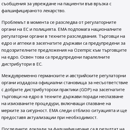
съобщения за увреждане на пациенти във връзка с
фалшифицираното лекарство.
Проблемът в момента се разследва от регулаторните
органи на ЕС и полицията. EMA подпомага националните
регулаторни органи в техните разследвания. Търговци на
едро и аптеки в засегнатите държави са предупредени за
подозрителните предложения на Ozempic към търговците
на едро. Освен това са предупредени паралелните
дистрибутори в ЕС.
Междувременно германските и австрийските регулаторни
органи издадоха официални становища за несъответствие
с добрите дистрибуторски практики (GDP) на засегнатите
търговци на едро в техните държави поради неспазване
на изискваните процедури, включващи спазване на
мерките за сигурност. EMA следи отблизо ситуацията и ще
предоставя актуализации при необходимост.
Последните доклади за фалшифициране са в резултат на