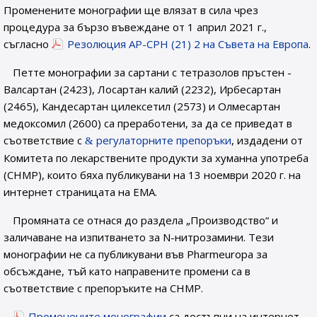
Променените монографии ще влязат в сила чрез
процедура за бързо въвеждане от 1 април 2021 г.,
съгласно
Резолюция AP-CPH (21) 2 на Съвета на Европа
.
Петте монографии за сартани с тетразолов пръстен -
Валсартан (2423), Лосартан калий (2232), Ирбесартан
(2465), Кандесартан цилексетил (2573) и Олмесартан
медоксомил (2600) са преработени, за да се приведат в
съответствие с
регулаторните препоръки
, издадени от
Комитета по лекарствените продукти за хуманна употреба
(CHMP), които бяха публикувани на 13 ноември 2020 г. на
интернет страницата на EMA.
Промяната се отнася до раздела „Производство“ и
заличаване на изпитването за N-нитрозамини. Тези
монографии не са публикувани във Pharmeuropa за
обсъждане, тъй като направените промени са в
съответствие с препоръките на CHMP.
Променените монографии
са достъпни на интернет