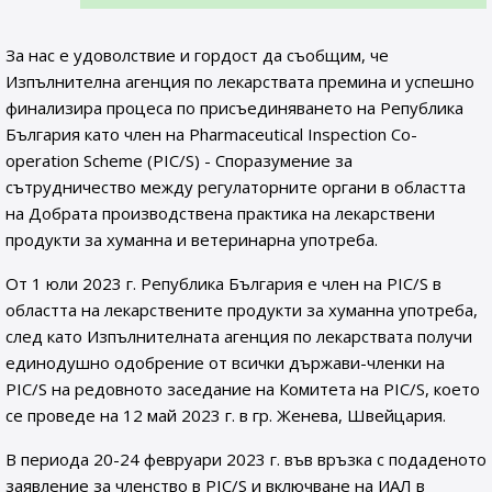
За нас е удоволствие и гордост да съобщим, че
Изпълнителна агенция по лекарствата премина и успешно
финализира процеса по присъединяването на Република
България като член на Pharmaceutical Inspection Co-
operation Scheme (PIC/S) - Споразумение за
сътрудничество между регулаторните органи в областта
на Добрата производствена практика на лекарствени
продукти за хуманна и ветеринарна употреба.
От 1 юли 2023 г. Република България е член на PIC/S в
областта на лекарствените продукти за хуманна употреба,
след като Изпълнителната агенция по лекарствата получи
единодушно одобрение от всички държави-членки на
PIC/S на редовното заседание на Комитета на PIC/S, което
се проведе на 12 май 2023 г. в гр. Женева, Швейцария.
В периода 20-24 февруари 2023 г. във връзка с подаденото
заявление за членство в PIC/S и включване на ИАЛ в