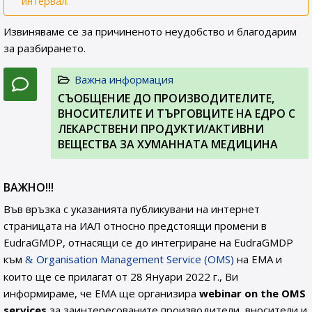
интервал.
Извиняваме се за причиненото неудобство и благодарим
за разбирането.
Важна информация
СЪОБЩЕНИЕ ДО ПРОИЗВОДИТЕЛИТЕ,
ВНОСИТЕЛИТЕ И ТЪРГОВЦИТЕ НА ЕДРО С
ЛЕКАРСТВЕНИ ПРОДУКТИ/АКТИВНИ
ВЕЩЕСТВА ЗА ХУМАННАТА МЕДИЦИНА
ВАЖНО!!!
Във връзка с указанията публикувани на интернет
страницата на ИАЛ относно предстоящи промени в
EudraGMDP, отнасящи се до интегриране на EudraGMDP
към
Organisation Management Service (OMS)
на EMA и
които ще се прилагат от 28 Януари 2022 г., Ви
информираме, че EMA ще организира
webinar on the OMS
services
за заинтересованите производители, вносители и