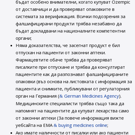
бъдат особено внимателни, когато купуват Ozempic
от доставчици и да проверяват опаковките в
системата за верификация. Всички подозрения за
фалшифицирани продукти трябва незабавно да
бъдат докладвани на националните компетентни
органи;
Няма доказателства, че засегнат продукт е бил
отпускан на пациенти от законни аптеки.
Фармацевтите обаче трябва да проверяват
писалките при отпускане и трябва да консултират
пациентите как да разпознават фалшифицираните
опаковки (въз основа на листовката с информация за
пациента и снимките, публикувани от регулаторния
орган на Германия (
German Medicines Agency
).
Медицинските специалисти трябва също така да
напомнят на пациентите да купуват лекарства само
от законни аптеки (За повече информация вижте
уебсайта на ЕМА
buying medicines online
;
Ако имате наличности от писалки или ако пациенти