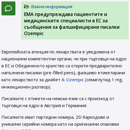
Важна информация
EMA предупреждава пациентите и
медицинските специалисти в ЕС за
съобщения за фалшифицирани писалки
Ozempic
Европейската агенция по лекарствата е уведомена от
национални компетентни органи, че при търговци на едро
в ЕС и Обединеното кралство са открити предварително
напълнени писалки (pre-filled pens), фалшиво етикетирани
като лекарството за диабет
Ozempic
(семаглутид 1 mg,
инжекционен разтвор).
Писалките с етикети на немски език са с произход от
търговци на едро в Австрия и Германия.
Писалките имат партидни номера, 2D баркодове и
уникални серийни номера като на оригинални опаковки