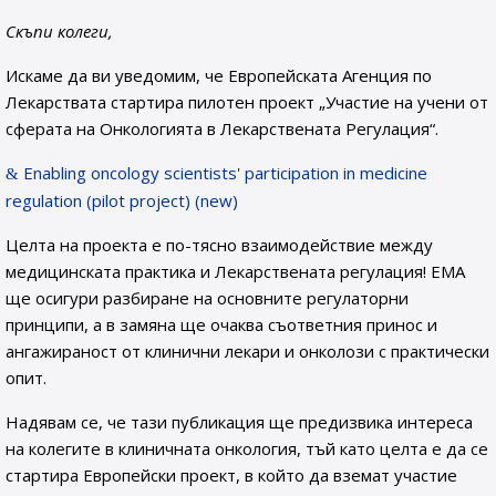
Скъпи колеги,
Искаме да ви уведомим, че Европейската Агенция по
Лекарствата стартира пилотен проект „Участие на учени от
сферата на Онкологията в Лекарствената Регулация“.
Enabling oncology scientists' participation in medicine
regulation (pilot project) (new)
Целта на проекта е по-тясно взаимодействие между
медицинската практика и Лекарствената регулация! ЕМА
ще осигури разбиране на основните регулаторни
принципи, а в замяна ще очаква съответния принос и
ангажираност от клинични лекари и онколози с практически
опит.
Надявам се, че тази публикация ще предизвика интереса
на колегите в клиничната онкология, тъй като целта е да се
стартира Европейски проект, в който да вземат участие