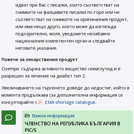
идват при Вас с писалки, които съответстват на
снимките на фалшивите писалки по-горе или не
съответстват на снимките на оригиналния продукт,
или има нещо друго, което може да изглежда
подозрително, моля, уведомете незабавно
националния компетентен орган и следвайте
неговите указания.
Повече за лекарствения продукт
Ozempic съдържа активното вещество семаглутид и е
разрешен за лечение на диабет тип 2.
Увеличаването на търсенето доведе до недостиг, който в
момента продължава (за допълнителна информация се
консултирайте с
EMA shortage catalogue
.
Важна информация
ЧЛЕНСТВО НА РЕПУБЛИКА БЪЛГАРИЯ В
PIC/S