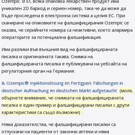
Ozempic. В ЕС всяка опаковка лекарствен продукт има
уникален 2D баркод и сериен номер, така че да може да
бъде проследена в електронна система а целия ЕС. При
сканиране на опаковките на фалшифицирания Ozempic се
оказва, че серийните номера са неактивни, което алармира
операторите за потенциална фалшификация.
Има разлики във външния вид на фалшифицираната
писалка и оригиналната такава. Снимка на
фалшифицираната писалка е публикувана на уебсайта на
регулаторния орган на Германия:
Ozempic® Injektionslösung im Fertigpen: Fälschungen in
deutscher Aufmachung im deutschen Markt aufgetaucht
(моля,
обърнете внимание, че снимката на фалшифицираната
писалка е един пример и фалшифицирани писалки с други
характеристики са също възможни)
.
Няма доказателства, че фалшифицирани писалки са
отпускани на пациенти от законни аптеки и няма