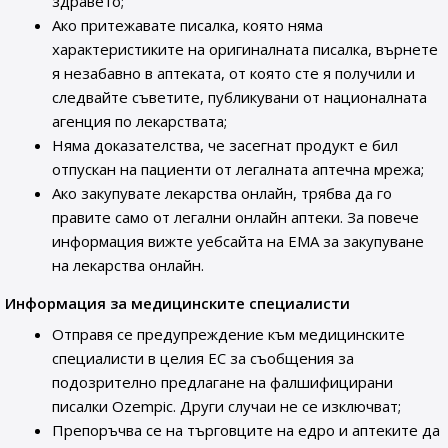
здравето;
Ако притежавате писалка, която няма
характеристиките на оригиналната писалка, върнете
я незабавно в аптеката, от която сте я получили и
следвайте съветите, публикувани от националната
агенция по лекарствата;
Няма доказателства, че засегнат продукт е бил
отпускан на пациенти от легалната аптечна мрежа;
Ако закупувате лекарства онлайн, трябва да го
правите само от легални онлайн аптеки. За повече
информация вижте уебсайта на ЕМА за закупуване
на лекарства онлайн.
Информация за медицинските специалисти
Отправя се предупреждение към медицинските
специалисти в целия ЕС за съобщения за
подозрително предлагане на фалшифицирани
писалки Ozempic. Други случаи не се изключват;
Препоръчва се на търговците на едро и аптеките да