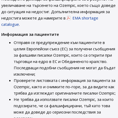
увеличаване на търсенето на Ozempic, което също доведе
до ситуация на недостиг. Допълнителна информация за
недостига можете да намерите в
EMA shortage
catalogue
.
Информация за пациентите
Отправя се предупреждение към пациентите в
целия Европейски съюз (ЕС) за получени съобщения
за фалшиви писалки Ozempic, които са открити при
търговци на едро в ЕС и Обединеното кралство.
Последващи подобни съобщения не могат да бъдат
изключени;
Проверете листовката с информация за пациента за
Ozempic, както и снимките по-горе, за да видите как
трябва да изглеждат оригиналните писалки Ozempic;
Не трябва да използвате писалки Ozempic, за които
подозирате, че са фалшифицирани, тъй като това
може да доведе до сериозни последствия за