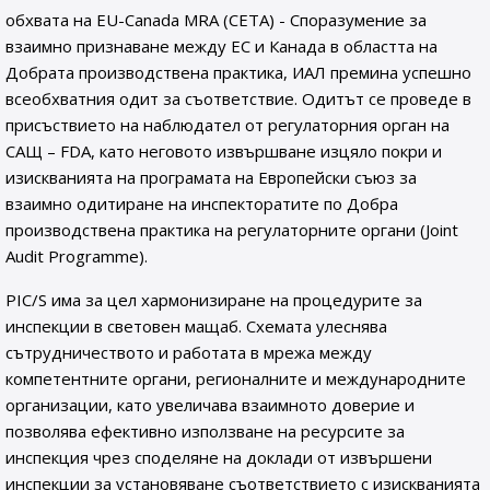
обхвата на EU-Canada MRA (CETA) - Споразумение за
взаимно признаване между ЕС и Канада в областта на
Добрата производствена практика, ИАЛ премина успешно
всеобхватния одит за съответствие. Oдитът се проведе в
присъствието на наблюдател от регулаторния орган на
САЩ – FDA, като неговото извършване изцяло покри и
изискванията на програмата на Европейски съюз за
взаимно одитиране на инспекторатите по Добра
производствена практика на регулаторните органи (Joint
Audit Programme).
PIC/S има за цел хармонизиране на процедурите за
инспекции в световен мащаб. Схемата улеснява
сътрудничеството и работата в мрежа между
компетентните органи, регионалните и международните
организации, като увеличава взаимното доверие и
позволява ефективно използване на ресурсите за
инспекция чрез споделяне на доклади от извършени
инспекции за установяване съответствието с изискванията