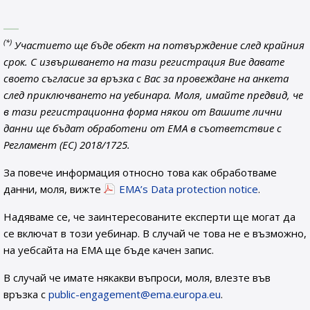
(*)
Участието ще бъде обект на потвърждение след крайния
срок. С извършването на тази регистрация Вие давате
своето съгласие за връзка с Вас за провеждане на анкета
след приключването на уебинара. Моля, имайте предвид, че
в тази регистрационна форма някои от Вашите лични
данни ще бъдат обработени от EMA в съответствие с
Регламент (ЕС) 2018/1725.
За повече информация относно това как обработваме
данни, моля, вижте
EMA’s Data protection notice
.
Надяваме се, че заинтересованите експерти ще могат да
се включат в този уебинар. В случай че това не е възможно,
на уебсайта на ЕМА ще бъде качен запис.
В случай че имате някакви въпроси, моля, влезте във
връзка с
public-engagement@ema.europa.eu
.