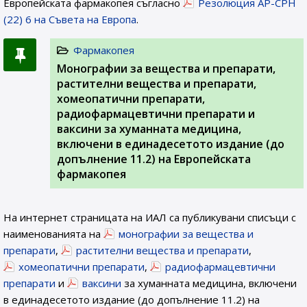
Европейската фармакопея съгласно
Резолюция AP-CPH
(22) 6 на Съвета на Европа
.
Фармакопея
Монографии за вещества и препарати,
растителни вещества и препарати,
хомеопатични препарати,
радиофармацевтични препарати и
ваксини за хуманната медицина,
включени в единадесетото издание (до
допълнение 11.2) на Европейската
фармакопея
На интернет страницата на ИАЛ са публикувани списъци с
наименованията на
монографии за вещества и
препарати
,
растителни вещества и препарати
,
хомеопатични препарати
,
радиофармацевтични
препарати
и
ваксини
за хуманната медицина, включени
в единадесетото издание (до допълнение 11.2) на