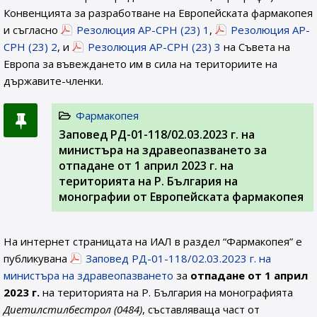
Конвенцията за разработване на Европейската фармакопея
и съгласно
Резолюция AP-CPH (23) 1
,
Резолюция AP-
CPH (23) 2
, и
Резолюция AP-CPH (23) 3
на Съвета на
Европа за въвеждането им в сила на териториите на
държавите-членки.
Фармакопея
Заповед РД-01-118/02.03.2023 г. на
министъра на здравеопазването за
отпадане от 1 април 2023 г. на
територията на Р. България на
монографии от Европейската фармакопея
На интернет страницата на ИАЛ в раздел “Фармакопея” е
публикувана
Заповед РД-01-118/02.03.2023 г. на
министъра на здравеопазването
за
отпадане от 1 април
2023 г.
на територията на Р. България на монографията
Диетилстилбестрол (0484)
, съставляваща част от