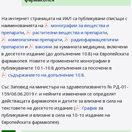
На интернет страницата на ИАЛ са публикувани списъци с
наименованията на
монографии за вещества и
препарати
,
растителни вещества и препарати
,
хомеопатични препарати
,
радиофармацевтични
препарати
и
ваксини
за хуманната медицина, включени
в десетото издание (до допълнение 10.8) на Европейската
фармакопея. Новите и променените монографии в
публикуваните 10.1-10.8 допълнения са посочени в
съдържанието на допълнение 10.8
.
Със Заповед на министъра на здравеопазването № РД-01-
159/06.06.2019 г. и нейните изменения се определят
действащата фармакопея и датите за влизане в сила на
текстовете на десетото издание (
График
за
публикуване и влизане в сила на 10-то издание на
Европейската фармакопея).