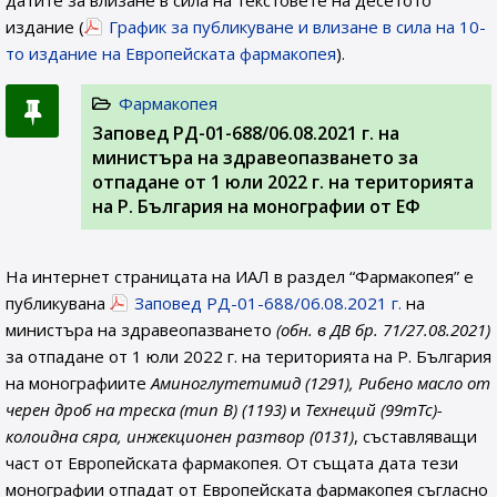
датите за влизане в сила на текстовете на десетото
издание (
График за публикуване и влизане в сила на 10-
то издание на Европейската фармакопея
).
Фармакопея
Заповед РД-01-688/06.08.2021 г. на
министъра на здравеопазването за
отпадане от 1 юли 2022 г. на територията
на Р. България на монографии от ЕФ
На интернет страницата на ИАЛ в раздел “Фармакопея” е
публикувана
Заповед РД-01-688/06.08.2021 г.
на
министъра на здравеопазването
(обн. в ДВ бр. 71/27.08.2021)
за отпадане от 1 юли 2022 г. на територията на Р. България
на монографиите
Аминоглутетимид (1291), Рибено масло от
черен дроб на треска (тип В) (1193)
и
Технеций (99mTc)-
колоидна сяра, инжекционен разтвор (0131)
, съставляващи
част от Европейската фармакопея. От същата дата тези
монографии отпадат от Европейската фармакопея съгласно