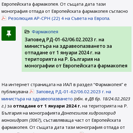
Европейската фармакопея. От същата дата тази
монография отпада от Европейската фармакопея съгласно
Резолюция AP-CPH (22) 4 на Съвета на Европа
.
Фармакопея
Заповед РД-01-62/06.02.2023 г. на
министъра на здравеопазването за
отпадане от 1 януари 2024 г. на
територията на Р. България на
монографии от Европейската фармакопея
На интернет страницата на ИАЛ в раздел “Фармакопея” е
публикувана
Заповед РД-01-62/06.02.2023 г. на
министъра на здравеопазването
(обн. в ДВ бр. 18/24.02.2023
г.)
за
отпадане от 1 януари 2024 г.
на територията на Р.
България на монографията
Донепезилов хидрохлорид
монохидрат (3067)
, съставляваща част от Европейската
фармакопея. От същата дата тази монография отпада от