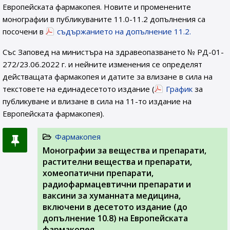
Европейската фармакопея. Новите и променените
монографии в публикуваните 11.0-11.2 допълнения са
посочени в
съдържанието на допълнение 11.2.
Със Заповед на министъра на здравеопазването № РД-01-
272/23.06.2022 г. и нейните изменения се определят
действащата фармакопея и датите за влизане в сила на
текстовете на единадесетото издание (
График
за
публикуване и влизане в сила на 11-то издание на
Европейската фармакопея).
Фармакопея
Монографии за вещества и препарати,
растителни вещества и препарати,
хомеопатични препарати,
радиофармацевтични препарати и
ваксини за хуманната медицина,
включени в десетото издание (до
допълнение 10.8) на Европейската
фармакопея