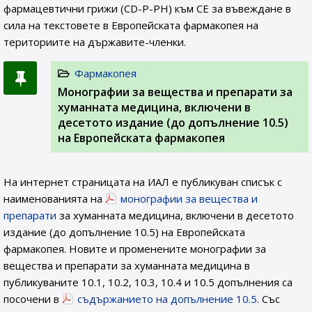
фармацевтични грижи (CD-P-PH) към СЕ за въвеждане в
сила на текстовете в Европейската фармакопея на
териториите на държавите-членки.
Фармакопея
Монографии за вещества и препарати за
хуманната медицина, включени в
десетото издание (до допълнение 10.5)
на Европейската фармакопея
На интернет страницата на ИАЛ e публикуван списък с
наименованията на
монографии за вещества и
препарати
за хуманната медицина, включени в десетото
издание (до допълнение 10.5) на Европейската
фармакопея. Новите и променените монографии за
вещества и препарати за хуманната медицина в
публикуваните 10.1, 10.2, 10.3, 10.4 и 10.5 допълнения са
посочени в
съдържанието на допълнение 10.5
. Със