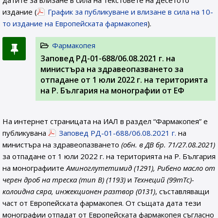
датите за влизане в сила на текстовете на десетото
издание (
График за публикуване и влизане в сила на 10-
то издание на Европейската фармакопея
).
Фармакопея
Заповед РД-01-688/06.08.2021 г. на
министъра на здравеопазването за
отпадане от 1 юли 2022 г. на територията
на Р. България на монографии от ЕФ
На интернет страницата на ИАЛ в раздел “Фармакопея” е
публикувана
Заповед РД-01-688/06.08.2021 г.
на
министъра на здравеопазването
(обн. в ДВ бр. 71/27.08.2021)
за отпадане от 1 юли 2022 г. на територията на Р. България
на монографиите
Аминоглутетимид (1291), Рибено масло от
черен дроб на треска (тип В) (1193)
и
Технеций (99mTc)-
колоидна сяра, инжекционен разтвор (0131)
, съставляващи
част от Европейската фармакопея. От същата дата тези
монографии отпадат от Европейската фармакопея съгласно