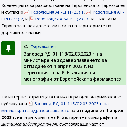
Конвенцията за разработване на Европейската фармакопея
и съгласно
Резолюция AP-CPH (23) 1
,
Резолюция AP-
CPH (23) 2
, и
Резолюция AP-CPH (23) 3
на Съвета на
Европа за въвеждането им в сила на териториите на
държавите-членки.
Фармакопея
Заповед РД-01-118/02.03.2023 г. на
министъра на здравеопазването за
отпадане от 1 април 2023 г. на
територията на Р. България на
монографии от Европейската фармакопея
На интернет страницата на ИАЛ в раздел “Фармакопея” е
публикувана
Заповед РД-01-118/02.03.2023 г. на
министъра на здравеопазването
за
отпадане от 1 април
2023 г.
на територията на Р. България на монографията
Диетилстилбестрол (0484)
, съставляваща част от