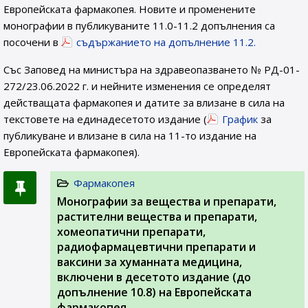
Европейската фармакопея. Новите и променените
монографии в публикуваните 11.0-11.2 допълнения са
посочени в
съдържанието на допълнение 11.2.
Със Заповед на министъра на здравеопазването № РД-01-
272/23.06.2022 г. и нейните изменения се определят
действащата фармакопея и датите за влизане в сила на
текстовете на единадесетото издание (
График
за
публикуване и влизане в сила на 11-то издание на
Европейската фармакопея).
Фармакопея
Монографии за вещества и препарати,
растителни вещества и препарати,
хомеопатични препарати,
радиофармацевтични препарати и
ваксини за хуманната медицина,
включени в десетото издание (до
допълнение 10.8) на Европейската
фармакопея