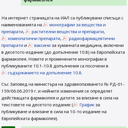
На интернет страницата на ИАЛ са публикувани списъци с
наименованията на
монографии за вещества и
препарати
,
растителни вещества и препарати
,
хомеопатични препарати
,
радиофармацевтични
препарати
и
ваксини
за хуманната медицина, включени
в десетото издание (до допълнение 10.8) на Европейската
фармакопея. Новите и променените монографии в
публикуваните 10.1-10.8 допълнения са посочени в
съдържанието на допълнение 10.8
.
Със Заповед на министъра на здравеопазването № РД-01-
159/06.06.2019 г. и нейните изменения се определят
действащата фармакопея и датите за влизане в сила на
текстовете на десетото издание (
График
за
публикуване и влизане в сила на 10-то издание на
Европейската фармакопея).