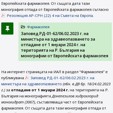
Европейската фармакопея. От същата дата тази
монография отпада от Европейската фармакопея съгласно
Резолюция AP-CPH (22) 4 на Съвета на Европа
.
Фармакопея
Заповед РД-01-62/06.02.2023 г. на
министъра на здравеопазването за
отпадане от 1 януари 2024 г. на
територията на Р. България на
монографии от Европейската фармакопея
На интернет страницата на ИАЛ в раздел “Фармакопея” е
публикувана
Заповед РД-01-62/06.02.2023 г. на
министъра на здравеопазването
(обн. в ДВ бр. 18/24.02.2023
г.)
за
отпадане от 1 януари 2024 г.
на територията на Р.
България на монографията
Донепезилов хидрохлорид
монохидрат (3067)
, съставляваща част от Европейската
фармакопея. От същата дата тази монография отпада от