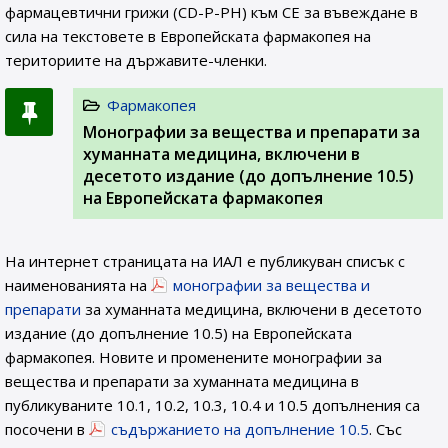
фармацевтични грижи (CD-P-PH) към СЕ за въвеждане в
сила на текстовете в Европейската фармакопея на
териториите на държавите-членки.
Фармакопея
Монографии за вещества и препарати за
хуманната медицина, включени в
десетото издание (до допълнение 10.5)
на Европейската фармакопея
На интернет страницата на ИАЛ e публикуван списък с
наименованията на
монографии за вещества и
препарати
за хуманната медицина, включени в десетото
издание (до допълнение 10.5) на Европейската
фармакопея. Новите и променените монографии за
вещества и препарати за хуманната медицина в
публикуваните 10.1, 10.2, 10.3, 10.4 и 10.5 допълнения са
посочени в
съдържанието на допълнение 10.5
. Със