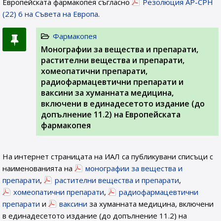
Европейската фармакопея съгласно
Резолюция AP-CPH
(22) 6 на Съвета на Европа
.
Фармакопея
Монографии за вещества и препарати,
растителни вещества и препарати,
хомеопатични препарати,
радиофармацевтични препарати и
ваксини за хуманната медицина,
включени в единадесетото издание (до
допълнение 11.2) на Европейската
фармакопея
На интернет страницата на ИАЛ са публикувани списъци с
наименованията на
монографии за вещества и
препарати
,
растителни вещества и препарати
,
хомеопатични препарати
,
радиофармацевтични
препарати
и
ваксини
за хуманната медицина, включени
в единадесетото издание (до допълнение 11.2) на