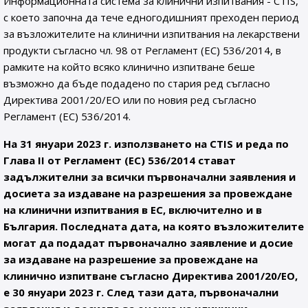
Информационната система за клинични изпитвания - CTIS,
с което започна да тече едногодишният преходен период
за възложителите на клинични изпитвания на лекарствени
продукти съгласно чл. 98 от Регламент (ЕС) 536/2014, в
рамките на който всяко клинично изпитване беше
възможно да бъде подадено по стария ред съгласно
Директива 2001/20/ЕО или по новия ред съгласно
Регламент (ЕС) 536/2014.
На 31 януари 2023 г. използването на CTIS и реда по
Глава II от Регламент (ЕС) 536/2014 стават
задължителни за всички първоначални заявления и
досиета за издаване на разрешения за провеждане
на клинични изпитвания в ЕС, включително и в
България. Последната дата, на която възложителите
могат да подадат първоначално заявление и досие
за издаване на разрешение за провеждане на
клинично изпитване съгласно Директива 2001/20/ЕО,
е 30 януари 2023 г. След тази дата, първоначални