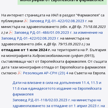
На интернет страницата на ИАЛ в раздел “Фармакопея” са
публикувани
Заповед РД-01-422/02.08.2023 г.
на
министъра на здравеопазването
(обн. в ДВ бр. 71/18.08.2023
г.)
и
Заповед РД-01-486/01.09.2023 г. за изменение на
Заповед РД-01-422/02.08.2023 г.
на министъра на
здравеопазването
(обн. в ДВ бр. 79/15.09.2023 г.)
за
отпадане от 1 юли 2024 г.
на територията на Р. България
на монографията
Хидроксокобаламинов сулфат (0915
)
,
съставляваща част от Европейската фармакопея. От същата
дата тази монография отпада от Европейската фармакопея
съгласно
Резолюция AP-CPH (23) 4
на Съвета на Европа.
Дати на влизане в сила на допълнения 11.4, 11.5 и
11.6 към единадесетото издание на Европейската
фармакопея
Заповед РД-01-118/02.03.2023 г. на министъра на
здравеопазването за отпадане от 1 април 2023 г. на