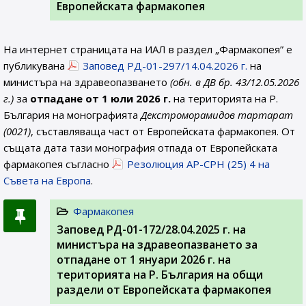
Европейската фармакопея
На интернет страницата на ИАЛ в раздел „Фармакопея” е
публикувана
Заповед РД-01-297/14.04.2026 г.
на
министъра на здравеопазването
(обн. в ДВ бр. 43/12.05.2026
г.)
за
отпадане от 1 юли 2026 г.
на територията на Р.
България на монографията
Декстроморамидов тартaрат
(0021)
, съставляваща част от Европейската фармакопея. От
същата дата тази монография отпада от Европейската
фармакопея съгласно
Резолюция AP-CPH (25) 4 на
Съвета на Европа
.
Фармакопея
Заповед РД-01-172/28.04.2025 г. на
министъра на здравеопазването за
отпадане от 1 януари 2026 г. на
територията на Р. България на общи
раздели от Европейската фармакопея