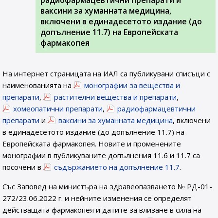
радиофармацевтични препарати и
ваксини за хуманната медицина,
включени в единадесетото издание (до
допълнение 11.7) на Европейската
фармакопея
На интернет страницата на ИАЛ са публикувани списъци с
наименованията на
монографии за вещества и
препарати
,
растителни вещества и препарати
,
хомеопатични препарати
,
радиофармацевтични
препарати
и
ваксини за хуманната медицина
, включени
в единадесетото издание (до допълнение 11.7) на
Европейската фармакопея. Новите и променените
монографии в публикуваните допълнения 11.6 и 11.7 са
посочени в
съдържанието на допълнение 11.7
.
Със Заповед на министъра на здравеопазването № РД-01-
272/23.06.2022 г. и нейните изменения се определят
действащата фармакопея и датите за влизане в сила на