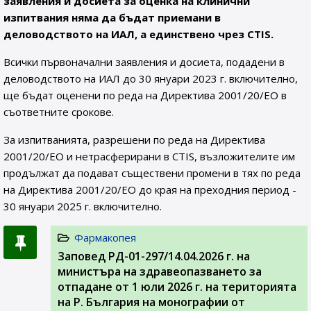
заявления и досиета за оценка на клинични
изпитвания няма да бъдат приемани в
деловодството на ИАЛ, а единствено чрез CTIS.
Всички първоначални заявления и досиета, подадени в
деловодството на ИАЛ до 30 януари 2023 г. включително,
ще бъдат оценени по реда на Директива 2001/20/ЕО в
съответните срокове.
За изпитванията, разрешени по реда на Директива
2001/20/ЕО и нетрасферирани в CTIS, възложителите им
продължат да подават съществени промени в тях по реда
на Директива 2001/20/ЕО до края на преходния период -
30 януари 2025 г. включително.
Фармакопея
Заповед РД-01-297/14.04.2026 г. на
министъра на здравеопазването за
отпадане от 1 юли 2026 г. на територията
на Р. България на монографии от