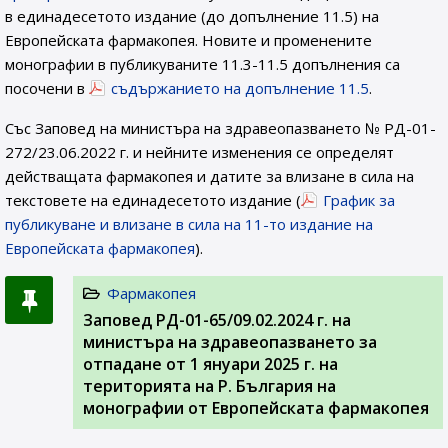
в единадесетото издание (до допълнение 11.5) на
Европейската фармакопея. Новите и променените
монографии в публикуваните 11.3-11.5 допълнения са
посочени в
съдържанието на допълнение 11.5
.
Със Заповед на министъра на здравеопазването № РД-01-
272/23.06.2022 г. и нейните изменения се определят
действащата фармакопея и датите за влизане в сила на
текстовете на единадесетото издание (
График за
публикуване и влизане в сила на 11-то издание на
Европейската фармакопея
).
Фармакопея
Заповед РД-01-65/09.02.2024 г. на
министъра на здравеопазването за
отпадане от 1 януари 2025 г. на
територията на Р. България на
монографии от Европейската фармакопея