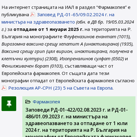
На интернет страницата на ИАЛ в раздел “Фармакопея” е
публикувана
Заповед РД-01-65/09.02.2024 г. на
министъра на здравеопазването
(обн. в ДВ бр. 19/05.03.2024
г.)
за
отпадане от 1 януари 2025 г.
на територията на Р.
България на монографиите
Флуфеназинов енантат (1015),
Вирозомна ваксина срещу хепатит А (инактивирана) (1935),
Ваксина срещу грип (цял вирион, инактивирана, получена в
клетъчни култури) (2308), Изопреналинов сулфат (0502)
и
Фенилживачен борат (0103)
, съставляващи част от
Европейската фармакопея. От същата дата тези
монографии отпадат от Европейската фармакопея съгласно
Резолюция AP-CPH (23) 5 на Съвета на Европа
.
Фармакопея
Заповеди РД-01-422/02.08.2023 г. и РД-01-
486/01.09.2023 г. на министъра на
здравеопазването за отпадане от 1 юли
2024 г. на територията на Р. България на
монографии от Европейската фармакопея