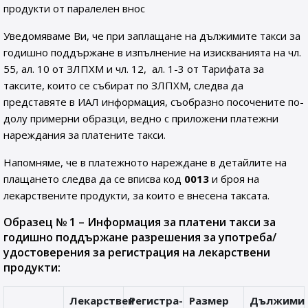
продукти от паралелен внос
Уведомяваме Ви, че при заплащане на дължимите такси за
годишно поддържане в изпълнение на изискванията на чл.
55, ал. 10 от ЗЛПХМ и чл. 12, ал. 1-3 от Тарифата за
таксите, които се събират по ЗЛПХМ, следва да
представяте в ИАЛ информация, съобразно посочените по-
долу примерни образци, ведно с приложени платежни
нареждания за платените такси.
Напомняме, че в платежното нареждане в детайлите на
плащането следва да се вписва код
0013
и броя на
лекарствените продукти, за които е внесена таксата.
Образец № 1 – Информация за платени такси за
годишно поддържане разрешения за употреба/
удостоверения за регистрация на лекарствени
продукти:
Лекарствен
Регистра-
Размер
Дължими