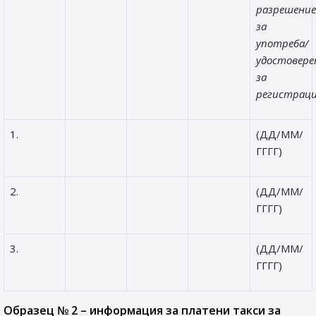
разрешени
за
употреба/
удостовер
за
регистраци
1.
(ДД/ММ/
ГГГГ)
2.
(ДД/ММ/
ГГГГ)
3.
(ДД/ММ/
ГГГГ)
Образец № 2 – информация за платени такси за