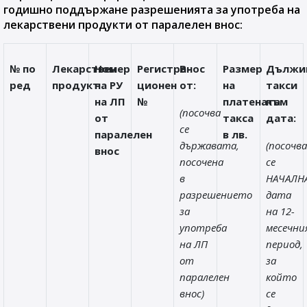
годишно поддържане разрешенията за употреба на
лекарствени продукти от паралелен внос:
№ по
Лекарствен
Номер
Регистра-
Внос
Размер
Дължи
ред
продукт
на РУ
ционен
от:
на
такси
на ЛП
№
платената
към
(посочва
от
такса
дата:
се
паралелен
в лв.
държавата,
(посочва
внос
посочена
се
в
НАЧАЛН
разрешението
дата
за
на 12-
употреба
месечни
на ЛП
период,
от
за
паралелен
който
внос)
се