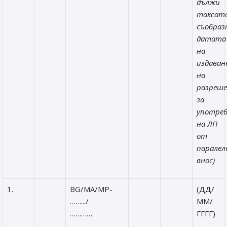
дължи
таксата
съобраз
датата
на
издаван
на
разреш
за
употре
на ЛП
от
паралел
внос)
1.
BG/MA/MP-
(ДД/
…….../
ММ/
………….
ГГГГ)