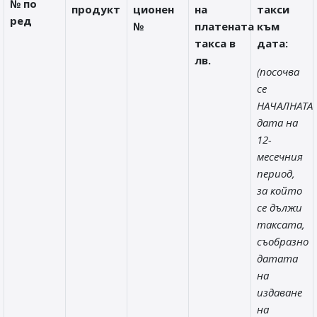
№ по
продукт
ционен
на
такси
ред
№
платената
към
такса в
дата:
лв.
(посочва
се
НАЧАЛНАТА
дата на
12-
месечния
период,
за който
се дължи
таксата,
съобразно
датата
на
издаване
на