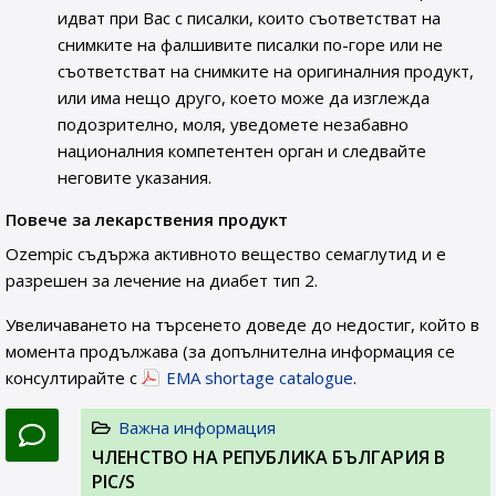
идват при Вас с писалки, които съответстват на
снимките на фалшивите писалки по-горе или не
съответстват на снимките на оригиналния продукт,
или има нещо друго, което може да изглежда
подозрително, моля, уведомете незабавно
националния компетентен орган и следвайте
неговите указания.
Повече за лекарствения продукт
Ozempic съдържа активното вещество семаглутид и е
разрешен за лечение на диабет тип 2.
Увеличаването на търсенето доведе до недостиг, който в
момента продължава (за допълнителна информация се
консултирайте с
EMA shortage catalogue
.
Важна информация
ЧЛЕНСТВО НА РЕПУБЛИКА БЪЛГАРИЯ В
PIC/S