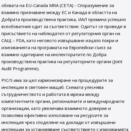
обхвата на EU-Canada MRA (CETA) - Споразумение за
взаимно признаване между ЕС и Канада в областта на
Добрата производствена практика, ИАЛ премина успешно
всеобхватния одит за съответствие. Oдитът се проведе в
присъствието на наблюдател от регулаторния орган на
САЩ – FDA, като неговото извършване изцяло покри и
изискванията на програмата на Европейски съюз за
взаимно одитиране на инспекторатите по Добра
производствена практика на регулаторните органи (Joint
Audit Programme).
PIC/S има за цел хармонизиране на процедурите за
инспекции в световен мащаб. Схемата улеснява
сътрудничеството и работата в мрежа между
компетентните органи, регионалните и международните
организации, като увеличава взаимното доверие и
позволява ефективно използване на ресурсите за
инспекция чрез споделяне на доклади от извършени
инспекции за установяване съответствието с изискванията