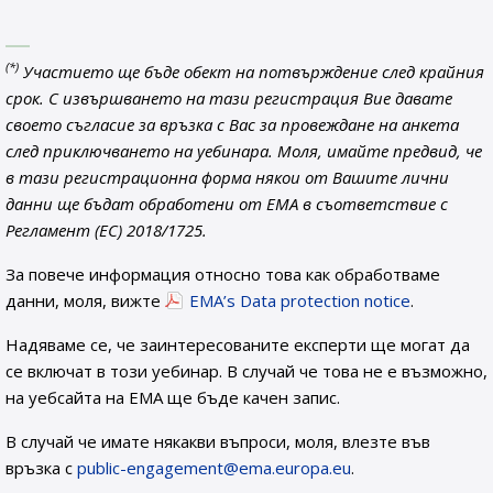
(*)
Участието ще бъде обект на потвърждение след крайния
срок. С извършването на тази регистрация Вие давате
своето съгласие за връзка с Вас за провеждане на анкета
след приключването на уебинара. Моля, имайте предвид, че
в тази регистрационна форма някои от Вашите лични
данни ще бъдат обработени от EMA в съответствие с
Регламент (ЕС) 2018/1725.
За повече информация относно това как обработваме
данни, моля, вижте
EMA’s Data protection notice
.
Надяваме се, че заинтересованите експерти ще могат да
се включат в този уебинар. В случай че това не е възможно,
на уебсайта на ЕМА ще бъде качен запис.
В случай че имате някакви въпроси, моля, влезте във
връзка с
public-engagement@ema.europa.eu
.