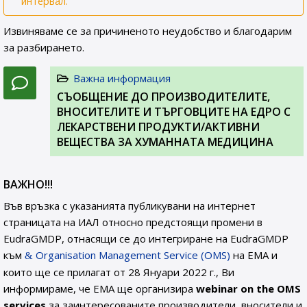
интервал.
Извиняваме се за причиненото неудобство и благодарим
за разбирането.
Важна информация
СЪОБЩЕНИЕ ДО ПРОИЗВОДИТЕЛИТЕ,
ВНОСИТЕЛИТЕ И ТЪРГОВЦИТЕ НА ЕДРО С
ЛЕКАРСТВЕНИ ПРОДУКТИ/АКТИВНИ
ВЕЩЕСТВА ЗА ХУМАННАТА МЕДИЦИНА
ВАЖНО!!!
Във връзка с указанията публикувани на интернет
страницата на ИАЛ относно предстоящи промени в
EudraGMDP, отнасящи се до интегриране на EudraGMDP
към
Organisation Management Service (OMS)
на EMA и
които ще се прилагат от 28 Януари 2022 г., Ви
информираме, че EMA ще организира
webinar on the OMS
services
за заинтересованите производители, вносители и