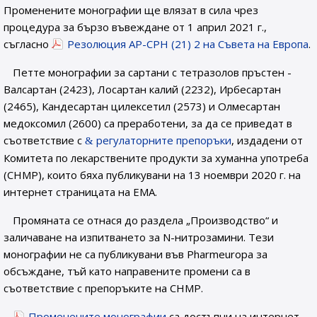
Променените монографии ще влязат в сила чрез
процедура за бързо въвеждане от 1 април 2021 г.,
съгласно
Резолюция AP-CPH (21) 2 на Съвета на Европа
.
Петте монографии за сартани с тетразолов пръстен -
Валсартан (2423), Лосартан калий (2232), Ирбесартан
(2465), Кандесартан цилексетил (2573) и Олмесартан
медоксомил (2600) са преработени, за да се приведат в
съответствие с
регулаторните препоръки
, издадени от
Комитета по лекарствените продукти за хуманна употреба
(CHMP), които бяха публикувани на 13 ноември 2020 г. на
интернет страницата на EMA.
Промяната се отнася до раздела „Производство“ и
заличаване на изпитването за N-нитрозамини. Тези
монографии не са публикувани във Pharmeuropa за
обсъждане, тъй като направените промени са в
съответствие с препоръките на CHMP.
Променените монографии
са достъпни на интернет