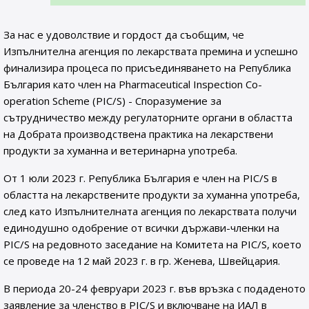
За нас е удоволствие и гордост да съобщим, че
Изпълнителна агенция по лекарствата премина и успешно
финализира процеса по присъединяването на Република
България като член на Pharmaceutical Inspection Co-
operation Scheme (PIC/S) - Споразумение за
сътрудничество между регулаторните органи в областта
на Добрата производствена практика на лекарствени
продукти за хуманна и ветеринарна употреба.
От 1 юли 2023 г. Република България е член на PIC/S в
областта на лекарствените продукти за хуманна употреба,
след като Изпълнителната агенция по лекарствата получи
единодушно одобрение от всички държави-членки на
PIC/S на редовното заседание на Комитета на PIC/S, което
се проведе на 12 май 2023 г. в гр. Женева, Швейцария.
В периода 20-24 февруари 2023 г. във връзка с подаденото
заявление за членство в PIC/S и включване на ИАЛ в