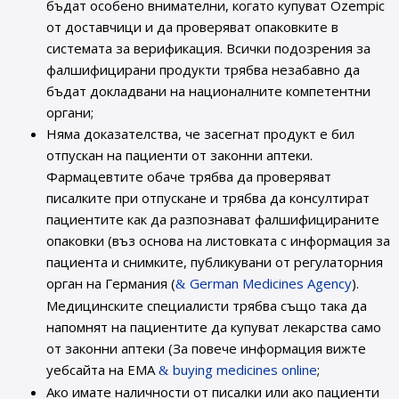
бъдат особено внимателни, когато купуват Ozempic
от доставчици и да проверяват опаковките в
системата за верификация. Всички подозрения за
фалшифицирани продукти трябва незабавно да
бъдат докладвани на националните компетентни
органи;
Няма доказателства, че засегнат продукт е бил
отпускан на пациенти от законни аптеки.
Фармацевтите обаче трябва да проверяват
писалките при отпускане и трябва да консултират
пациентите как да разпознават фалшифицираните
опаковки (въз основа на листовката с информация за
пациента и снимките, публикувани от регулаторния
орган на Германия (
German Medicines Agency
).
Медицинските специалисти трябва също така да
напомнят на пациентите да купуват лекарства само
от законни аптеки (За повече информация вижте
уебсайта на ЕМА
buying medicines online
;
Ако имате наличности от писалки или ако пациенти