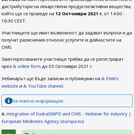
дистрибутори на лекарствени продукти/активни вещества,
който ще се проведе на
12 Октомври 2021 г
, от 14:00 -
16:30 CEST.
Участниците ще имат възможност да задават въпроси и да
получат разяснения относно услугите и дейностите на
OMS.
Заинтересованите участници трябва да се регистрират
чрез
online form
до 05 Октомври 2021 г.
Уебинарът ще бъде записан и публикуван на
EMA’s
website
и
YouTube channel
.
За повече информация:
Integration of EudraGMPD and OMS - Webinar for industry |
European Medicines Agency (europa.eu)