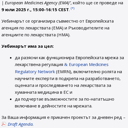
| European Medicines Agency (EMA)”
, който ще се проведе на
(*)
9 юли 2025 г., 15:00-16:15 CEST
.
Уебинарът се организира съвместно от Европейската
агенция по лекарствата (EMA) и Ръководителите на
агенциите по лекарствата (HMA).
Уебинарът има за цел:
да разясни как функционира Европейската мрежа за
лекарствена регулация
European Medicines
Regulatory Network
(EMRN), включително ролята на
научните експерти в подкрепа на разработването,
оценката и проследяването на лекарствата за
хуманната медицина в ЕС и
да подчертае възможностите за по-нататъшно
включване в дейностите на мрежата.
За Ваша информация е прикачен проектът за дневен ред –
Draft Agenda
.