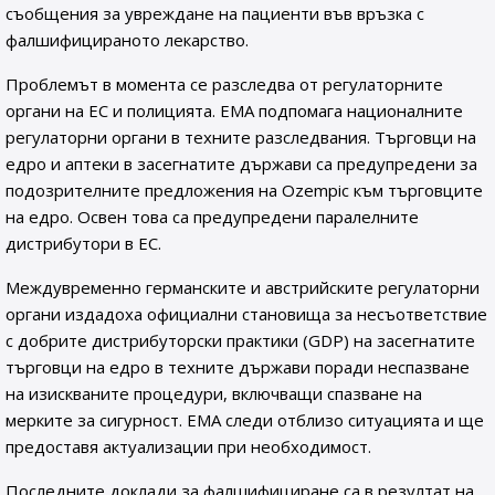
съобщения за увреждане на пациенти във връзка с
фалшифицираното лекарство.
Проблемът в момента се разследва от регулаторните
органи на ЕС и полицията. EMA подпомага националните
регулаторни органи в техните разследвания. Търговци на
едро и аптеки в засегнатите държави са предупредени за
подозрителните предложения на Ozempic към търговците
на едро. Освен това са предупредени паралелните
дистрибутори в ЕС.
Междувременно германските и австрийските регулаторни
органи издадоха официални становища за несъответствие
с добрите дистрибуторски практики (GDP) на засегнатите
търговци на едро в техните държави поради неспазване
на изискваните процедури, включващи спазване на
мерките за сигурност. EMA следи отблизо ситуацията и ще
предоставя актуализации при необходимост.
Последните доклади за фалшифициране са в резултат на