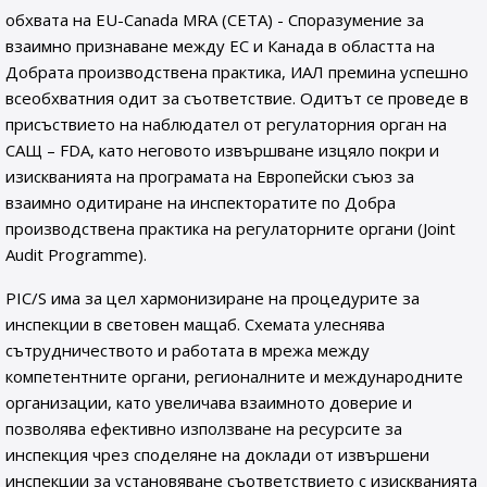
обхвата на EU-Canada MRA (CETA) - Споразумение за
взаимно признаване между ЕС и Канада в областта на
Добрата производствена практика, ИАЛ премина успешно
всеобхватния одит за съответствие. Oдитът се проведе в
присъствието на наблюдател от регулаторния орган на
САЩ – FDA, като неговото извършване изцяло покри и
изискванията на програмата на Европейски съюз за
взаимно одитиране на инспекторатите по Добра
производствена практика на регулаторните органи (Joint
Audit Programme).
PIC/S има за цел хармонизиране на процедурите за
инспекции в световен мащаб. Схемата улеснява
сътрудничеството и работата в мрежа между
компетентните органи, регионалните и международните
организации, като увеличава взаимното доверие и
позволява ефективно използване на ресурсите за
инспекция чрез споделяне на доклади от извършени
инспекции за установяване съответствието с изискванията