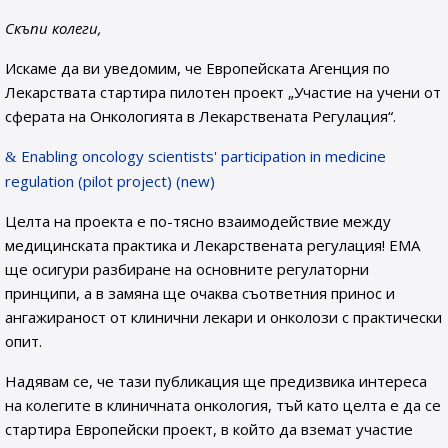
Скъпи колеги,
Искаме да ви уведомим, че Европейската Агенция по
Лекарствата стартира пилотен проект „Участие на учени от
сферата на Онкологията в Лекарствената Регулация“.
Enabling oncology scientists' participation in medicine
regulation (pilot project) (new)
Целта на проекта е по-тясно взаимодействие между
медицинската практика и Лекарствената регулация! ЕМА
ще осигури разбиране на основните регулаторни
принципи, а в замяна ще очаква съответния принос и
ангажираност от клинични лекари и онколози с практически
опит.
Надявам се, че тази публикация ще предизвика интереса
на колегите в клиничната онкология, тъй като целта е да се
стартира Европейски проект, в който да вземат участие