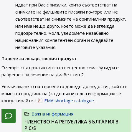
идват при Вас с писалки, които съответстват на
снимките на фалшивите писалки по-горе или не
съответстват на снимките на оригиналния продукт,
или има нещо друго, което може да изглежда
подозрително, моля, уведомете незабавно
националния компетентен орган и следвайте
неговите указания.
Повече за лекарствения продукт
Ozempic съдържа активното вещество семаглутид и е
разрешен за лечение на диабет тип 2.
Увеличаването на търсенето доведе до недостиг, който в
момента продължава (за допълнителна информация се
консултирайте с
EMA shortage catalogue
.
Важна информация
ЧЛЕНСТВО НА РЕПУБЛИКА БЪЛГАРИЯ В
PIC/S