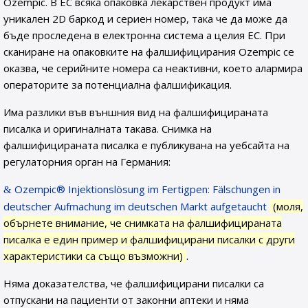
Ozempic. В ЕС всяка опаковка лекарствен продукт има
уникален 2D баркод и сериен номер, така че да може да
бъде проследена в електронна система а целия ЕС. При
сканиране на опаковките на фалшифицирания Ozempic се
оказва, че серийните номера са неактивни, което алармира
операторите за потенциална фалшификация.
Има разлики във външния вид на фалшифицираната
писалка и оригиналната такава. Снимка на
фалшифицираната писалка е публикувана на уебсайта на
регулаторния орган на Германия:
Ozempic® Injektionslösung im Fertigpen: Fälschungen in
deutscher Aufmachung im deutschen Markt aufgetaucht
(моля,
обърнете внимание, че снимката на фалшифицираната
писалка е един пример и фалшифицирани писалки с други
характеристики са също възможни)
.
Няма доказателства, че фалшифицирани писалки са
отпускани на пациенти от законни аптеки и няма