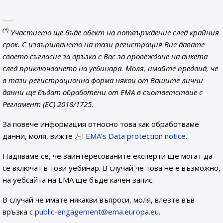
(*)
Участието ще бъде обект на потвърждение след крайния
срок. С извършването на тази регистрация Вие давате
своето съгласие за връзка с Вас за провеждане на анкета
след приключването на уебинара. Моля, имайте предвид, че
в тази регистрационна форма някои от Вашите лични
данни ще бъдат обработени от EMA в съответствие с
Регламент (ЕС) 2018/1725.
За повече информация относно това как обработваме
данни, моля, вижте
EMA’s Data protection notice
.
Надяваме се, че заинтересованите експерти ще могат да
се включат в този уебинар. В случай че това не е възможно,
на уебсайта на ЕМА ще бъде качен запис.
В случай че имате някакви въпроси, моля, влезте във
връзка с
public-engagement@ema.europa.eu
.