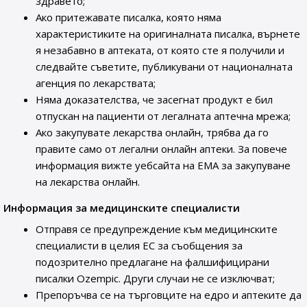
здравето;
Ако притежавате писалка, която няма
характеристиките на оригиналната писалка, върнете
я незабавно в аптеката, от която сте я получили и
следвайте съветите, публикувани от националната
агенция по лекарствата;
Няма доказателства, че засегнат продукт е бил
отпускан на пациенти от легалната аптечна мрежа;
Ако закупувате лекарства онлайн, трябва да го
правите само от легални онлайн аптеки. За повече
информация вижте уебсайта на ЕМА за закупуване
на лекарства онлайн.
Информация за медицинските специалисти
Отправя се предупреждение към медицинските
специалисти в целия ЕС за съобщения за
подозрително предлагане на фалшифицирани
писалки Ozempic. Други случаи не се изключват;
Препоръчва се на търговците на едро и аптеките да