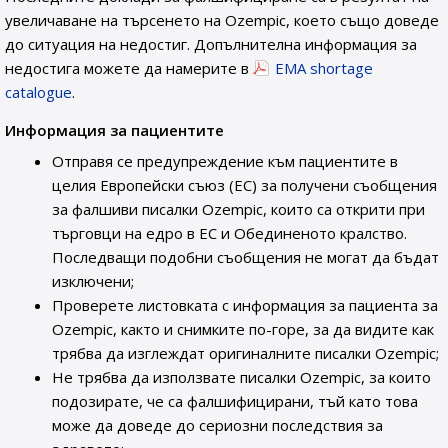
увеличаване на търсенето на Ozempic, което също доведе
до ситуация на недостиг. Допълнителна информация за
недостига можете да намерите в
EMA shortage
catalogue
.
Информация за пациентите
Отправя се предупреждение към пациентите в
целия Европейски съюз (ЕС) за получени съобщения
за фалшиви писалки Ozempic, които са открити при
търговци на едро в ЕС и Обединеното кралство.
Последващи подобни съобщения не могат да бъдат
изключени;
Проверете листовката с информация за пациента за
Ozempic, както и снимките по-горе, за да видите как
трябва да изглеждат оригиналните писалки Ozempic;
Не трябва да използвате писалки Ozempic, за които
подозирате, че са фалшифицирани, тъй като това
може да доведе до сериозни последствия за