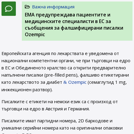
Важна информация
EMA предупреждава пациентите и
медицинските специалисти в ЕС за
съобщения за фалшифицирани писалки
Ozempic
Европейската агенция по лекарствата е уведомена от
национални компетентни органи, че при търговци на едро
в ЕС и Обединеното кралство са открити предварително
напълнени писалки (pre-filled pens), фалшиво етикетирани
като лекарството за диабет
Ozempic
(семаглутид 1 mg,
инжекционен разтвор).
Писалките с етикети на немски език са с произход от
търговци на едро в Австрия и Германия.
Писалките имат партидни номера, 2D баркодове и
уникални серийни номера като на оригинални опаковки