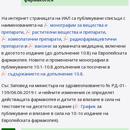
На интернет страницата на ИАЛ са публикувани списъци с
наименованията на
монографии за вещества и
препарати
,
растителни вещества и препарати
,
хомеопатични препарати
,
радиофармацевтични
препарати
и
ваксини
за хуманната медицина, включени
в десетото издание (до допълнение 10.8) на Европейската
фармакопея. Новите и променените монографии в
публикуваните 10.1-10.8 допълнения са посочени в
съдържанието на допълнение 10.8
.
Със Заповед на министъра на здравеопазването № РД-01-
159/06.06.2019 г. и нейните изменения се определят
действащата фармакопея и датите за влизане в сила на
текстовете на десетото издание (
График
за
публикуване и влизане в сила на 10-то издание на
Европейската фармакопея).