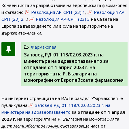
Конвенцията за разработване на Европейската фармакопея
и съгласно
Резолюция AP-CPH (23) 1
,
Резолюция AP-
CPH (23) 2
, и
Резолюция AP-CPH (23) 3
на Съвета на
Европа за въвеждането им в сила на териториите на
държавите-членки.
Фармакопея
Заповед РД-01-118/02.03.2023 г. на
министъра на здравеопазването за
отпадане от 1 април 2023 г. на
територията на Р. България на
монографии от Европейската фармакопея
На интернет страницата на ИАЛ в раздел “Фармакопея” е
публикувана
Заповед РД-01-118/02.03.2023 г. на
министъра на здравеопазването
за
отпадане от 1 април
2023 г.
на територията на Р. България на монографията
Диетилстилбестрол (0484)
, съставляваща част от