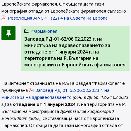
Европейската фармакопея. От същата дата тази
монография отпада от Европейската фармакопея съгласно
Резолюция AP-CPH (22) 4 на Съвета на Европа
.
Фармакопея
Заповед РД-01-62/06.02.2023 г. на
министъра на здравеопазването за
отпадане от 1 януари 2024 г. на
територията на Р. България на
монографии от Европейската фармакопея
На интернет страницата на ИАЛ в раздел “Фармакопея” е
публикувана
Заповед РД-01-62/06.02.2023 г. на
министъра на здравеопазването
(обн. в ДВ бр. 18/24.02.2023
г.)
за
отпадане от 1 януари 2024 г.
на територията на Р.
България на монографията
Донепезилов хидрохлорид
монохидрат (3067)
, съставляваща част от Европейската
фармакопея. От същата дата тази монография отпада от