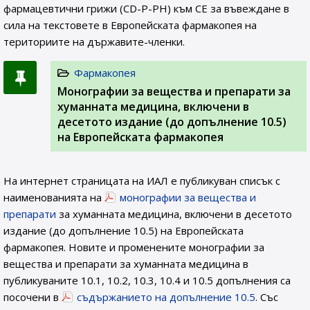
фармацевтични грижи (CD-P-PH) към СЕ за въвеждане в
сила на текстовете в Европейската фармакопея на
териториите на държавите-членки.
Фармакопея
Монографии за вещества и препарати за
хуманната медицина, включени в
десетото издание (до допълнение 10.5)
на Европейската фармакопея
На интернет страницата на ИАЛ e публикуван списък с
наименованията на
монографии за вещества и
препарати
за хуманната медицина, включени в десетото
издание (до допълнение 10.5) на Европейската
фармакопея. Новите и променените монографии за
вещества и препарати за хуманната медицина в
публикуваните 10.1, 10.2, 10.3, 10.4 и 10.5 допълнения са
посочени в
съдържанието на допълнение 10.5
. Със