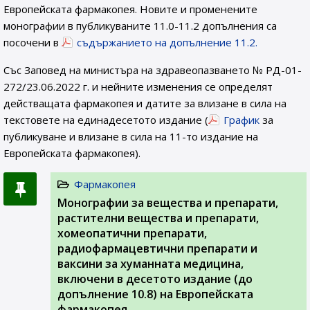
Европейската фармакопея. Новите и променените
монографии в публикуваните 11.0-11.2 допълнения са
посочени в
съдържанието на допълнение 11.2.
Със Заповед на министъра на здравеопазването № РД-01-
272/23.06.2022 г. и нейните изменения се определят
действащата фармакопея и датите за влизане в сила на
текстовете на единадесетото издание (
График
за
публикуване и влизане в сила на 11-то издание на
Европейската фармакопея).
Фармакопея
Монографии за вещества и препарати,
растителни вещества и препарати,
хомеопатични препарати,
радиофармацевтични препарати и
ваксини за хуманната медицина,
включени в десетото издание (до
допълнение 10.8) на Европейската
фармакопея