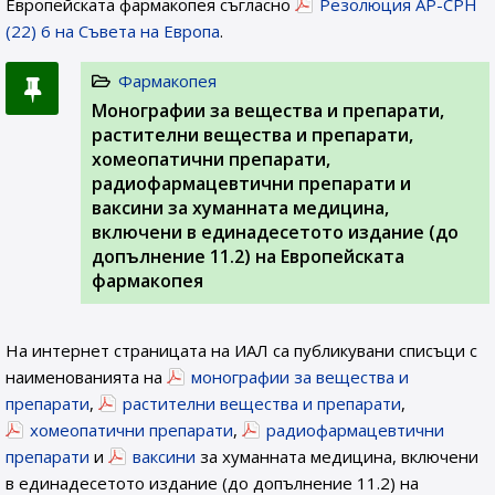
Европейската фармакопея съгласно
Резолюция AP-CPH
(22) 6 на Съвета на Европа
.
Фармакопея
Монографии за вещества и препарати,
растителни вещества и препарати,
хомеопатични препарати,
радиофармацевтични препарати и
ваксини за хуманната медицина,
включени в единадесетото издание (до
допълнение 11.2) на Европейската
фармакопея
На интернет страницата на ИАЛ са публикувани списъци с
наименованията на
монографии за вещества и
препарати
,
растителни вещества и препарати
,
хомеопатични препарати
,
радиофармацевтични
препарати
и
ваксини
за хуманната медицина, включени
в единадесетото издание (до допълнение 11.2) на