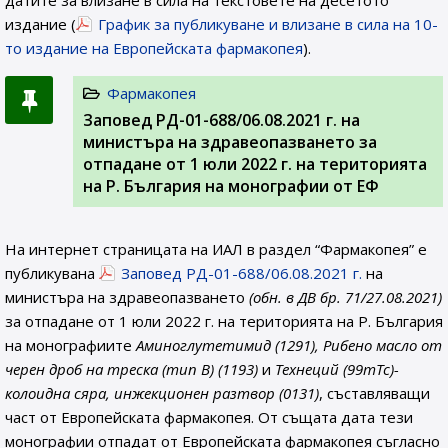
датите за влизане в сила на текстовете на десетото
издание (
График за публикуване и влизане в сила на 10-
то издание на Европейската фармакопея
).
Фармакопея
Заповед РД-01-688/06.08.2021 г. на
министъра на здравеопазването за
отпадане от 1 юли 2022 г. на територията
на Р. България на монографии от ЕФ
На интернет страницата на ИАЛ в раздел “Фармакопея” е
публикувана
Заповед РД-01-688/06.08.2021 г.
на
министъра на здравеопазването
(обн. в ДВ бр. 71/27.08.2021)
за отпадане от 1 юли 2022 г. на територията на Р. България
на монографиите
Аминоглутетимид (1291), Рибено масло от
черен дроб на треска (тип В) (1193)
и
Технеций (99mTc)-
колоидна сяра, инжекционен разтвор (0131)
, съставляващи
част от Европейската фармакопея. От същата дата тези
монографии отпадат от Европейската фармакопея съгласно