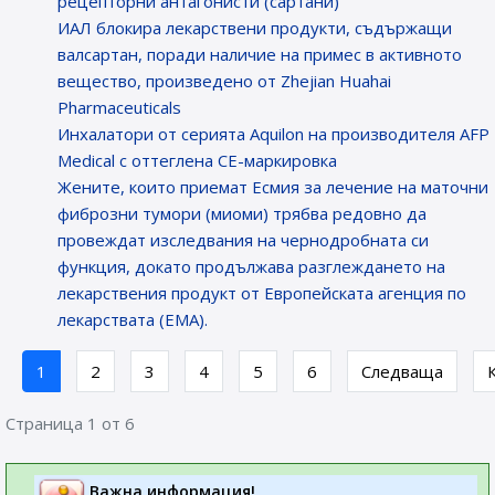
рецепторни антагонисти (сартани)
ИАЛ блокира лекарствени продукти, съдържащи
валсартан, поради наличие на примес в активното
вещество, произведено от Zhejian Huahai
Pharmaceuticals
Инхалатори от серията Aquilon на производителя AFP
Medical с оттеглена СЕ-маркировка
Жените, които приемат Есмия за лечение на маточни
фиброзни тумори (миоми) трябва редовно да
провеждат изследвания на чернодробната си
функция, докато продължава разглеждането на
лекарствения продукт от Европейската агенция по
лекарствата (ЕМА).
1
2
3
4
5
6
Следваща
Страница 1 от 6
Важна информация!