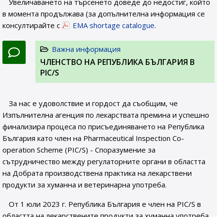
Увеличаването на търсенето доведе до недостиг, който
в момента продължава (за допълнителна информация се
консултирайте с
EMA shortage catalogue
.
Важна информация
ЧЛЕНСТВО НА РЕПУБЛИКА БЪЛГАРИЯ В
PIC/S
За нас е удоволствие и гордост да съобщим, че
Изпълнителна агенция по лекарствата премина и успешно
финализира процеса по присъединяването на Република
България като член на Pharmaceutical Inspection Co-
operation Scheme (PIC/S) - Споразумение за
сътрудничество между регулаторните органи в областта
на Добрата производствена практика на лекарствени
продукти за хуманна и ветеринарна употреба.
От 1 юли 2023 г. Република България е член на PIC/S в
областта на лекарствените продукти за хуманна употреба,