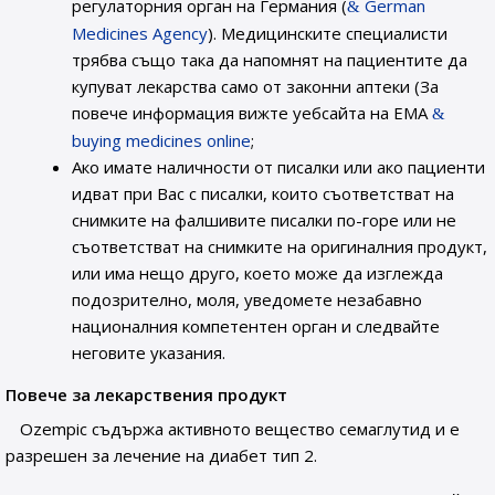
регулаторния орган на Германия (
German
Medicines Agency
). Медицинските специалисти
трябва също така да напомнят на пациентите да
купуват лекарства само от законни аптеки (За
повече информация вижте уебсайта на ЕМА
buying medicines online
;
Ако имате наличности от писалки или ако пациенти
идват при Вас с писалки, които съответстват на
снимките на фалшивите писалки по-горе или не
съответстват на снимките на оригиналния продукт,
или има нещо друго, което може да изглежда
подозрително, моля, уведомете незабавно
националния компетентен орган и следвайте
неговите указания.
Повече за лекарствения продукт
Ozempic съдържа активното вещество семаглутид и е
разрешен за лечение на диабет тип 2.