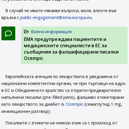
В случай че имате някакви въпроси, моля, влезте във
връзка с
public-engagement@ema.europa.eu
.
Важна информация
EMA предупреждава пациентите и
медицинските специалисти в ЕС за
съобщения за фалшифицирани писалки
Ozempic
Европейската агенция по лекарствата е уведомена от
национални компетентни органи, че при търговци на едро
в ЕС и Обединеното кралство са открити предварително
напълнени писалки (pre-filled pens), фалшиво етикетирани
като лекарството за диабет
Ozempic
(семаглутид 1 mg,
инжекционен разтвор).
Писалките с етикети на немски език са с произход от