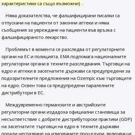
характеристики са също възможни)
.
Няма доказателства, че фалшифицирани писалки са
отпускани на пациенти от законни аптеки и няма
съобщения за увреждане на пациенти във връзка с
фалшифицираното лекарство.
Проблемът в момента се разследва от регулаторните
органи на ЕС и полицията. EMA подпомага националните
регулаторни органи в техните разследвания. Търговци на
едро и аптеки в засегнатите държави са предупредени за
подозрителните предложения на Ozempic към търговците
на едро. Освен това са предупредени паралелните
дистрибутори в ЕС.
Междувременно германските и австрийските
регулаторни органи издадоха официални становища за
несъответствие с добрите дистрибуторски практики (GDP)
на засегнатите търговци на едро в техните държави
поради неспазване на изискваните процедури, включващи