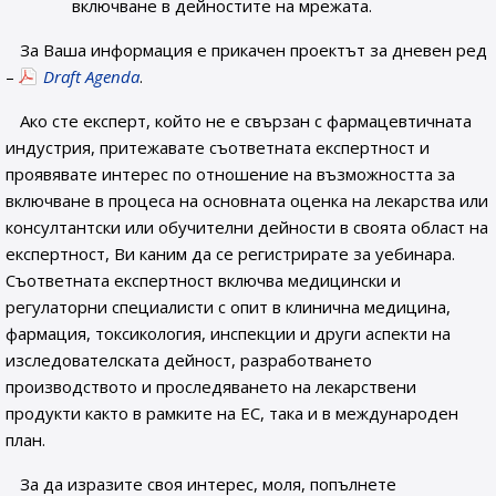
включване в дейностите на мрежата.
За Ваша информация е прикачен проектът за дневен ред
–
Draft Agenda
.
Ако сте експерт, който не е свързан с фармацевтичната
индустрия, притежавате съответната експертност и
проявявате интерес по отношение на възможността за
включване в процеса на основната оценка на лекарства или
консултантски или обучителни дейности в своята област на
експертност, Ви каним да се регистрирате за уебинара.
Съответната експертност включва медицински и
регулаторни специалисти с опит в клинична медицина,
фармация, токсикология, инспекции и други аспекти на
изследователската дейност, разработването
производството и проследяването на лекарствени
продукти както в рамките на ЕС, така и в международен
план.
За да изразите своя интерес, моля, попълнете