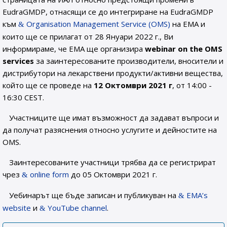
EudraGMDP, отнасящи се до интегриране на EudraGMDP
към
Organisation Management Service (OMS)
на EMA и
които ще се прилагат от 28 Януари 2022 г., Ви
информираме, че EMA ще организира
webinar on the OMS
services
за заинтересованите производители, вносители и
дистрибутори на лекарствени продукти/активни вещества,
който ще се проведе на
12 Октомври 2021 г
, от 14:00 -
16:30 CEST.
Участниците ще имат възможност да задават въпроси и
да получат разяснения относно услугите и дейностите на
OMS.
Заинтересованите участници трябва да се регистрират
чрез
online form
до 05 Октомври 2021 г.
Уебинарът ще бъде записан и публикуван на
EMA’s
website
и
YouTube channel
.