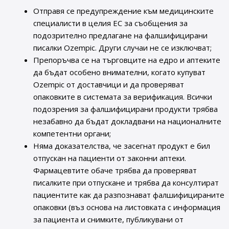
Отправя се предупреждение към медицинските
специалисти в целия ЕС за съобщения за
подозрително предлагане на фалшифицирани
писалки Ozempic. Други случаи не се изключват;
Препоръчва се на търговците на едро и аптеките
да бъдат особено внимателни, когато купуват
Ozempic от доставчици и да проверяват
опаковките в системата за верификация. Всички
подозрения за фалшифицирани продукти трябва
незабавно да бъдат докладвани на националните
компетентни органи;
Няма доказателства, че засегнат продукт е бил
отпускан на пациенти от законни аптеки.
Фармацевтите обаче трябва да проверяват
писалките при отпускане и трябва да консултират
пациентите как да разпознават фалшифицираните
опаковки (въз основа на листовката с информация
за пациента и снимките, публикувани от