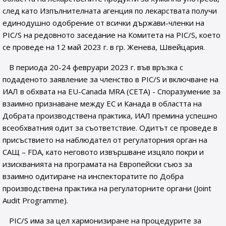
след като Изпълнителната агенция по лекарствата получи
единодушно одобрение от всички държави-членки на
PIC/S на редовното заседание на Комитета на PIC/S, което
се проведе на 12 май 2023 г. в гр. Женева, Швейцария.
В периода 20-24 февруари 2023 г. във връзка с
подаденото заявление за членство в PIC/S и включване на
ИАЛ в обхвата на EU-Canada MRA (CETA) - Споразумение за
взаимно признаване между ЕС и Канада в областта на
Добрата производствена практика, ИАЛ премина успешно
всеобхватния одит за съответствие. Oдитът се проведе в
присъствието на наблюдател от регулаторния орган на
САЩ – FDA, като неговото извършване изцяло покри и
изискванията на програмата на Европейски съюз за
взаимно одитиране на инспекторатите по Добра
производствена практика на регулаторните органи (Joint
Audit Programme).
PIC/S има за цел хармонизиране на процедурите за