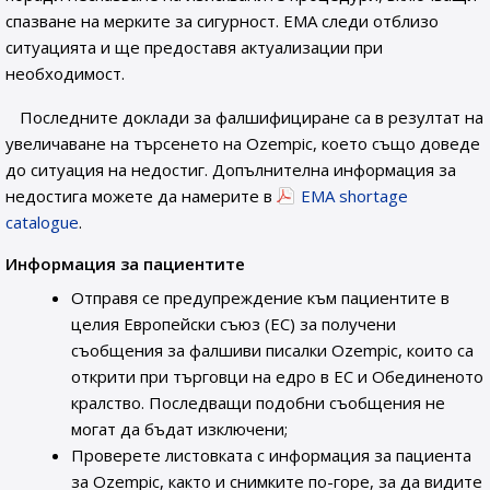
спазване на мерките за сигурност. EMA следи отблизо
ситуацията и ще предоставя актуализации при
необходимост.
Последните доклади за фалшифициране са в резултат на
увеличаване на търсенето на Ozempic, което също доведе
до ситуация на недостиг. Допълнителна информация за
недостига можете да намерите в
EMA shortage
catalogue
.
Информация за пациентите
Отправя се предупреждение към пациентите в
целия Европейски съюз (ЕС) за получени
съобщения за фалшиви писалки Ozempic, които са
открити при търговци на едро в ЕС и Обединеното
кралство. Последващи подобни съобщения не
могат да бъдат изключени;
Проверете листовката с информация за пациента
за Ozempic, както и снимките по-горе, за да видите