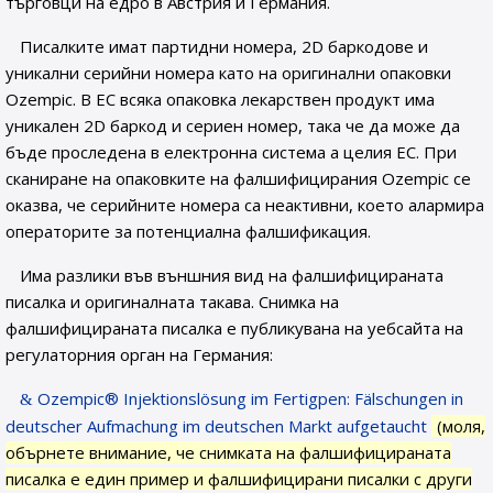
търговци на едро в Австрия и Германия.
Писалките имат партидни номера, 2D баркодове и
уникални серийни номера като на оригинални опаковки
Ozempic. В ЕС всяка опаковка лекарствен продукт има
уникален 2D баркод и сериен номер, така че да може да
бъде проследена в електронна система а целия ЕС. При
сканиране на опаковките на фалшифицирания Ozempic се
оказва, че серийните номера са неактивни, което алармира
операторите за потенциална фалшификация.
Има разлики във външния вид на фалшифицираната
писалка и оригиналната такава. Снимка на
фалшифицираната писалка е публикувана на уебсайта на
регулаторния орган на Германия:
Ozempic® Injektionslösung im Fertigpen: Fälschungen in
deutscher Aufmachung im deutschen Markt aufgetaucht
(моля,
обърнете внимание, че снимката на фалшифицираната
писалка е един пример и фалшифицирани писалки с други