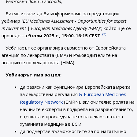
Уважаеми дами и господа,
Бихме искали да Ви информираме за предстоящия
уебинар
“EU Medicines Assessment - Opportunities for expert
involvement | European Medicines Agency (EMA)”
, който ще се
(*)
проведе на
9 юли 2025 г., 15:00-16:15 CEST
.
Уебинарът се организира съвместно от Европейската
агенция по лекарствата (EMA) и Ръководителите на
агенциите по лекарствата (HMA).
Уебинарът има за цел:
да разясни как функционира Европейската мрежа
за лекарствена регулация
European Medicines
Regulatory Network
(EMRN), включително ролята на
научните експерти в подкрепа на разработването,
оценката и проследяването на лекарствата за
хуманната медицина в ЕС и
да подчертае възможностите за по-нататъшно