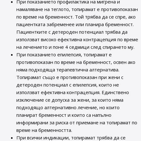
При показанието профилактика на мигрена и
намаляване на теглото, топирамат е противопоказан
по време на бременност. Той трябва да се спре, ако
пациентката забременее или планира бременност.
Пациентките с детероден потенциал трябва да
използват високо ефективна контрацепция по време
на лечението и поне 4 седмици след спирането му.
При показанието епилепсия, топирамат е
противопоказан по време на бременност, освен ако
няма подходяща терапевтична алтернатива.
Топирамат също е противопоказан при жени с
детероден потенциал с епилепсия, които не
използват ефективна контрацепция. Единствено
изключение се допуска за жени, за които няма
подходящо алтернативно лечение, но които
планират бременност и които са напълно
информирани за риска от приемане на топирамат по
време на бременността.
При всички индикации, топирамат трябва да се