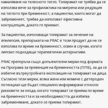
намаляване на телесното тегло. Топирамат не трябва да се
използва вече за профилактика на мигрена или редукция
на теглото при бременност, а пациентки, които могат да
забременеят, трябва да използват ефективна
контрцепция, докато го приемат.
За пациентки, използващи топирамат за лечение на
епилепсия, препоръката на PRAC е този продукт да не се
използва по време на бременност, освен в случаи, когато
липсват подходящи терапевтични алтернативи.
PRAC препоръча също допълнителни мерки под формата
на Програма за превенция на бременността (ППБ), за да се
избегне вътреутробната експозиция на топирамат на деца.
Съгласно тези мерки, всяка жена или момиче с детероден
потенциал ще бъдат специално информирани относно
рисковете за плода, когато топирамат се приема по време
на бременността и за необходимостта да избягва
забременяване, докато се приема топирамат.