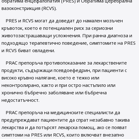
обратима енцефалопатия (PRES) и Обратима церебрална
вазоконстрикция (RCVS).
PRES и RCVS могат да доведат до намален мозъчен
кръвоток, което е потенциален риск за сериозни
животозастрашаващи усложнения. При ранна диагноза и
подходящо терапевтично поведение, симптомите на PRES
и RCVS биват овладени.
PRAC препоръча противопоказание за лекарствените
продукти, съдържащи псевдоефедрин, при пациенти с
високо кръвно налягане, което е тежко или
неконтролирано, както и при остро настъпило или
хронично бъбречно заболяване или бъбречна
недостатъчност.
PRAC препоръча на медицинските специалисти да
предупреждават пациентите да спрат незабавно такива
лекарства и да потърсят лекарска помощ, ако се появат
симптоми на PRES или RCVS, които включват внезапно