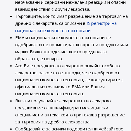
неочаквани и сериозни нежелани реакции и опасни
взаимодействия с други лекарства.
Търговците, които имат разрешение за търговия на
дребно с лекарства, са описани в
регистри на
националните компетентни органи
.
ЕМА и националните компетентни органи не
одобряват и не промотират конкретни продукти или
марки. Всяко твърдение, което предполага
обратното, е невярно.
Ако Ви е предложено лекарство онлайн, особено
лекарство, за което се твърди, че е одобрено от
национален компетентен орган, се консултирате с
официален източник като ЕМА или Вашия
национален компетентен орган.
Винаги получавайте лекарствата по лекарско
предписание от квалифициран медицински
специалист и аптека, която притежава разрешение
за търговия на дребно с лекарства.
Съобщавайте за всички подозрителни уебсайтове,