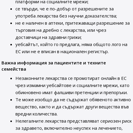
платформи на социалните мрежи;
се твърди, че е по-добър от разрешените за
употреба лекарства без научни доказателства;
не е наличен в аптеки, притежаващи разрешение за
търговия на дребно с лекарства, или чрез
доставчици на здравни грижи;
уебсайтът, който го предлага, няма общото лого на
ЕС или не е вписан в национален регистър.
Важна информация за пациентите и техните
семейства
Незаконните лекарства се промотират онлайн в ЕС
чрез измамни уебсайтове и социалните мрежи, като
обикновено имат фалшиви претенции и препоръки.
Те може изобщо да не съдържат обявеното активно
вещество, както и да съдържат други вещества във
вредни количества.
Нелегалните лекарства представляват сериозен риск
за здравето, включително неуспех на лечението,