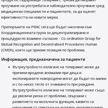
проучване на употребата и наблюдателно проучване сред
медицински специалисти и пациентите, за да оценят
ефективността на новите мерки.
Препоръките на PRAC сега ще бъдат насочени към
Координационната група за децентрализирани и
процедури по взаимно съгласие - Co-ordination Group for
Mutual Recognition and Decentralised Procedures Human
(CMDh), която ще приеме позиция по проблема.
Информация, предназначена за пациенти
Вътреутробното излагане на топирамат може да
причини вродени аномалии при деца и
експонираните новородени могат да бъдат по-малки
и с по-ниско тегло от очакваното при раждане.
Вътреутробното излагане на топирамат може също
да увеличи риска от проблеми, свързани с
развитието на мозъчната функция, каквито са
нарушения от спектъра на аутизма, интелектуални