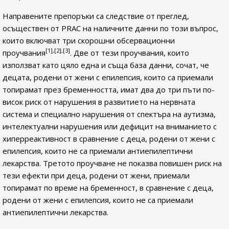
Направените препоръки са следствие от преглед,
осъществен от PRAC на наличните данни по този въпрос,
които включват три скорошни обсервационни
[1],[2],[3]
проучвания
. Две от тези проучвания, които
използват като цяло една и съща база данни, сочат, че
децата, родени от жени с епилепсия, които са приемали
топирамат през бременността, имат два до три пъти по-
висок риск от нарушения в развитието на нервната
система и специално нарушения от спектъра на аутизма,
интелектуални нарушения или дефицит на вниманието с
хиперреактивност в сравнение с деца, родени от жени с
епилепсия, които не са приемали антиепилептични
лекарства. Третото проучване не показва повишен риск на
тези ефекти при деца, родени от жени, приемали
топирамат по време на бременност, в сравнение с деца,
родени от жени с епилепсия, които не са приемали
антиепилептични лекарства.