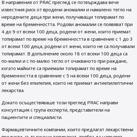
В направения от PRAC преглед се потвърждава вече
известния риск от вродени аномалии и намалено тегло на
неродените деца при жени, получаващи топирамат по
време на бременността. Родови аномалии се появяват при
4 до 9 от всеки 100 деца, родени от жени, които приемат
топирамат по време на бременността в сравнение с 1 до 3
от всеки 100 деца, родени от жени, които не са получавали
топирамат. В допълнение около 18 от всеки 100 деца са
по-малки и с по-малко тегло от очакваното при раждане,
когато майките са приемали топирамат по време на
бременността в сравнение с 5 на всеки 100 деца, родени
от жени без епилепия, които не приемат антиепилептични
лекарства.
Докато осъществяваше този преглед PRAC направи
консултация с група експерти, представители на
пациентите и специалисти.
Фармацевтичните компании, които предлагат лекарствени
продукти, съдържащи топирамат, трябва да направят