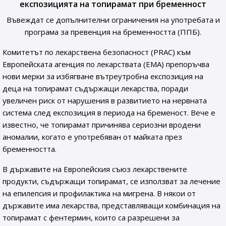
експозицията на топирамат при бременност
Въвеждат се допълнителни ограничения на употребата и
програма за превенция на бременността (ППБ).
Комитетът по лекарствена безопасност (PRAC) към
Европейската агенция по лекарствата (ЕМА) препоръчва
нови мерки за избягване вътреутробна експозиция на
деца на топирамат съдържащи лекарства, поради
увеличен риск от нарушения в развитието на нервната
система след експозиция в периода на бременост. Вече е
известно, че топирамат причинява сериозни вродени
аномалии, когато е употребяван от майката през
бременността.
В държавите на Европейския съюз лекарствените
продукти, съдържащи топирамат, се използват за лечение
на епилепсия и профилактика на мигрена. В някои от
държавите има лекарства, представляващи комбинация на
топирамат с фентермин, които са разрешени за