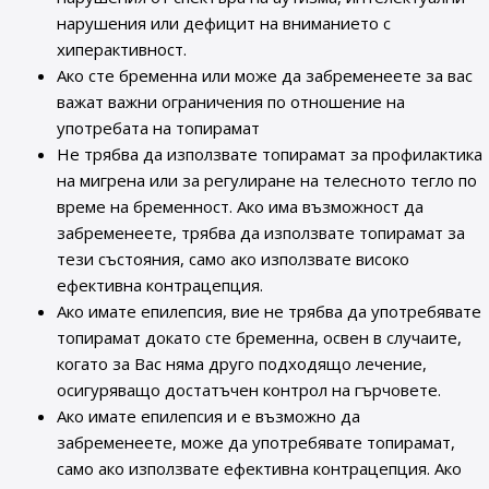
нарушения или дефицит на вниманието с
хиперактивност.
Ако сте бременна или може да забременеете за вас
важат важни ограничения по отношение на
употребата на топирамат
Не трябва да използвате топирамат за профилактика
на мигрена или за регулиране на телесното тегло по
време на бременност. Ако има възможност да
забременеете, трябва да използвате топирамат за
тези състояния, само ако използвате високо
ефективна контрацепция.
Ако имате епилепсия, вие не трябва да употребявате
топирамат докато сте бременна, освен в случаите,
когато за Вас няма друго подходящо лечение,
осигуряващо достатъчен контрол на гърчовете.
Ако имате епилепсия и е възможно да
забременеете, може да употребявате топирамат,
само ако използвате ефективна контрацепция. Ако