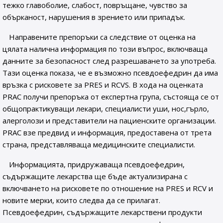
тежко главоболие, слабост, повръщане, чувство за
обърканост, нарушения в зрението или припадък.
Направените препоръки са следствие от оценка на
цялата налична информация по този въпрос, включваща
данните за безопасност след разрешаването за употреба.
Тази оценка показа, че е възможно псевдоефедрин да има
връзка с рисковете за PRES и RCVS. В хода на оценката
PRAC получи препоръка от експертна група, състояща се от
общопрактикуващи лекари, специалисти уши, нос,гърло,
алерголози и представители на пациенските организации.
PRAC взе предвид и информация, предоставена от трета
страна, представляваща медицинските специалисти.
Информацията, придружаваща псевдоефедрин,
съдържащите лекарства ще бъде актуализирана с
включването на рисковете по отношение на PRES и RCV и
новите мерки, които следва да се прилагат.
Псевдоефедрин, съдържащите лекарствени продукти