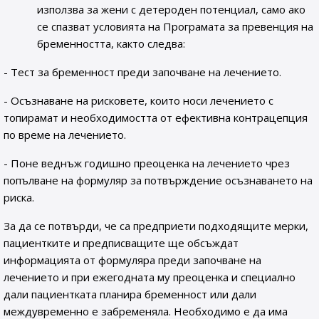
използва за жени с детероден потенциал, само ако
се спазват условията на Програмата за превенция на
бременността, както следва:
- Тест за бременност преди започване на лечението.
- Осъзнаване на рисковете, които носи лечението с
топирамат и необходимостта от ефективна контрацепция
по време на лечението.
- Поне веднъж годишно преоценка на лечението чрез
попълване на формуляр за потвърждение осъзнаването на
риска.
За да се потвърди, че са предприети подходящите мерки,
пациентките и предписващите ще обсъждат
информацията от формуляра преди започване на
лечението и при ежегодната му преоценка и специално
дали пациентката планира бременност или дали
междувременно е забременяла. Необходимо е да има