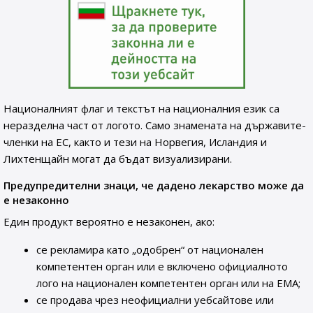
Националният флаг и текстът на националния език са
неразделна част от логото. Само знамената на държавите-
членки на ЕС, както и тези на Норвегия, Исландия и
Лихтенщайн могат да бъдат визуализирани.
Предупредителни знаци, че дадено лекарство може да
е незаконно
Един продукт вероятно е незаконен, ако:
се рекламира като „одобрен“ от национален
компетентен орган или е включено официалното
лого на национален компетентен орган или на ЕМА;
се продава чрез неофициални уебсайтове или