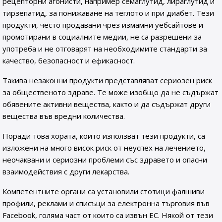
рецепторни агонисти, например семаглутид, лираглутид и
тирзепатид, за понижаване на теглото и при диабет. Тези
продукти, често продавани чрез измамни уебсайтове и
промотирани в социалните медии, не са разрешени за
употреба и не отговарят на необходимите стандарти за
качество, безопасност и ефикасност.
Такива незаконни продукти представляват сериозен риск
за общественото здраве. Те може изобщо да не съдържат
обявените активни вещества, както и да съдържат други
вещества във вредни количества.
Поради това хората, които използват тези продукти, са
изложени на много висок риск от неуспех на лечението,
неочаквани и сериозни проблеми със здравето и опасни
взаимодействия с други лекарства.
Компетентните органи са установили стотици фалшиви
профили, реклами и списъци за електронна търговия във
Facebook, голяма част от които са извън ЕС. Някой от тези