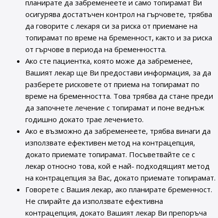
планирате да забременеете и само топирамат Ви
осигурява достатъчен контрол на гърчовете, трябва
да говорите с лекаря си за риска от приемане на
топирамат по време на бременност, както и за риска
от гърчове в периода на бременността.
Ако сте пациентка, която може да забременее,
Вашият лекар ще Ви предостави информация, за да
разберете рисковете от приема на топирамат по
време на бременността. Това трябва да стане преди
да започнете лечение с топирамат и поне веднъж
годишно докато трае лечението.
Ако е възможно да забременеете, трябва винаги да
използвате ефективен метод на контрацепция,
докато приемате топирамат. Посъветвайте се с
лекар относно това, кой е най- подходящият метод
на контрацепция за Вас, докато приемате топирамат.
Говорете с Вашия лекар, ако планирате бременност.
Не спирайте да използвате ефективна
контрацепция, докато Вашият лекар Ви препоръча