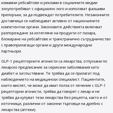
измамни уебсайтове и реклами в социалните медии
злоупотребяват с официално лого и използват фалшиви
препоръки, за да подвеждат потребителите. Незаконните
доставчици се наблюдават активно от националните
компетентни органи. Законовите действията включват
разпореждане за изтегляне на продукти от пазара,
блокиране на уебсайтове и трансгранично сътрудничество
с правоприлагащи органи и други международни
партньори.
GLP-1 рецепторните агонисти са лекарства, отпускани по
лекарско предписание за сериозни заболявания като
диабет и затлъстяване. Те трябва да се прилагат под
наблюдението на медицински специалист. Пациентите,
които мислят, че може да имат полза от лечение с GLP-1
рецепторни агонисти, трябва да говорят с лекар и не
трябва да купуват тези лекарства без рецепта, както и от
източници, различни от законни търговци на дребно с
лекарства (аптеки).