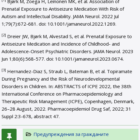
Bjørk M, Zoega H, Leinonen MK, et al. Association of
Prenatal Exposure to Antiseizure Medication With Risk of
Autism and Intellectual Disability. JAMA Neurol. 2022 Jul
1;79(7):672-681. doi: 10.1001/jamaneurol.2022.1269.
[2]
Dreier JW, Bjørk M, Alvestad S, et al. Prenatal Exposure to
Antiseizure Medication and Incidence of Childhood- and
Adolescence-Onset Psychiatric Disorders. JAMA Neurol. 2023
Jun 1;80(6):568-577. doi: 10.1001/jamaneurol.2023.0674.
[3]
Hernandez-Diaz S, Straub L, Bateman B, et al. Topiramate
During Pregnancy and the Risk of Neurodevelopmental
Disorders in Children. In: ABSTRACTS of ICPE 2022, the 38th
International Conference on Pharmacoepidemiology and
Therapeutic Risk Management (ICPE), Copenhagen, Denmark,
26–28 August, 2022. Pharmacoepidemiol Drug Saf, 2022; 31
Suppl 2:3-678, abstract 47.
Предупреждения за гражданите