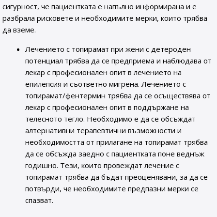
сигурност, че пациентката е напълно информирана и е
разбрала рисковете и необходимите мерки, които трябва
да вземе.
Лечението с топирамат при жени с детероден
потенциал трябва да се предприема и наблюдава от
лекар с професионален опит в лечението на
епилепсия и съответно мигрена. Лечението с
топирамат/фентермин трябва да се осъществява от
лекар с професионален опит в поддържане на
телесното тегло. Необходимо е да се обсъждат
алтернативни терапевтични възможности и
необходимостта от прилагане на топирамат трябва
да се обсъжда заедно с пациентката поне веднъж
годишно. Тези, които провеждат лечение с
топирамат трябва да бъдат преоценявани, за да се
потвърди, че необходимите предпазни мерки се
спазват.