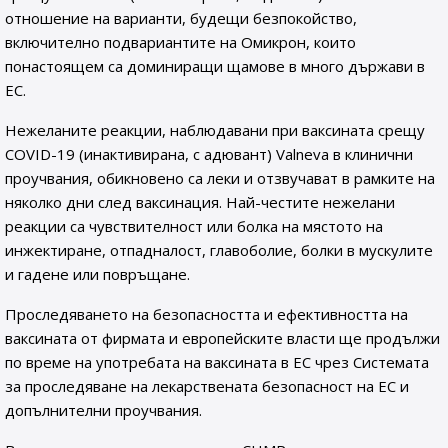
отношение на варианти, будещи безпокойство,
включително подвариантите на Омикрон, които
понастоящем са доминиращи щамове в много държави в
ЕС.
Нежеланите реакции, наблюдавани при ваксината срещу
COVID-19 (инактивирана, с адювант) Valneva в клинични
проучвания, обикновено са леки и отзвучават в рамките на
няколко дни след ваксинация. Най-честите нежелани
реакции са чувствителност или болка на мястото на
инжектиране, отпадналост, главоболие, болки в мускулите
и гадене или повръщане.
Проследяването на безопасността и ефективността на
ваксината от фирмата и европейските власти ще продължи
по време на употребата на ваксината в ЕС чрез Системата
за проследяване на лекарствената безопасност на ЕС и
допълнителни проучвания.