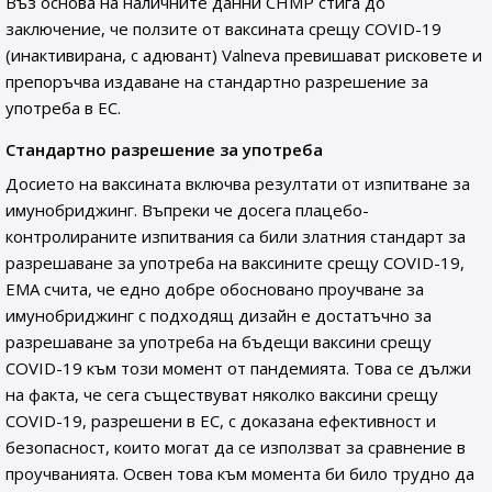
Въз основа на наличните данни CHMP стига до
заключение, че ползите от ваксината срещу COVID-19
(инактивирана, с адювант) Valneva превишават рисковете и
препоръчва издаване на стандартно разрешение за
употреба в ЕС.
Стандартно разрешение за употреба
Досието на ваксината включва резултати от изпитване за
имунобриджинг. Въпреки че досега плацебо-
контролираните изпитвания са били златния стандарт за
разрешаване за употреба на ваксините срещу COVID-19,
EMA счита, че едно добре обосновано проучване за
имунобриджинг с подходящ дизайн е достатъчно за
разрешаване за употреба на бъдещи ваксини срещу
COVID-19 към този момент от пандемията. Това се дължи
на факта, че сега съществуват няколко ваксини срещу
COVID-19, разрешени в ЕС, с доказана ефективност и
безопасност, които могат да се използват за сравнение в
проучванията. Освен това към момента би било трудно да