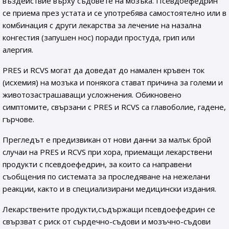
въздействие върху съдовете на мозъка. Псевдоефедрин
се приема през устата и се употребява самостоятелно или в
комбинация с други лекарства за лечение на назална
конгестия (запушен нос) поради простуда, грип или
алергия.
PRES и RCVS могат да доведат до намален кръвен ток
(исхемия) на мозъка и понякога стават причина за големи и
животозастрашаващи усложнения. Обикновено
симптомите, свързани с PRES и RCVS са главоболие, гадене,
гърчове.
Прегледът е предизвикан от нови данни за малък брой
случаи на PRES и RCVS при хора, приемащи лекарствени
продукти с псевдоефедрин, за които са направени
съобщения по системата за проследяване на нежелани
реакции, както и в специализирани медицински издания.
Лекарствените продукти,съдържащи псевдоефедрин се
свързват с риск от сърдечно-съдови и мозъчно-съдови