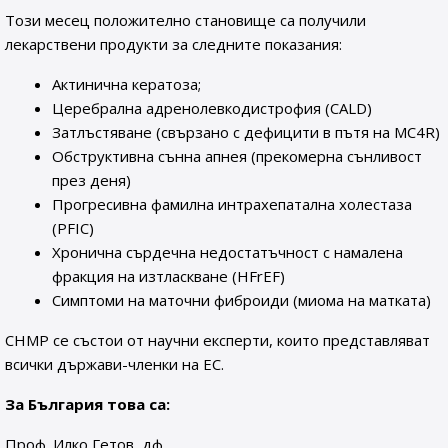
Този месец положително становище са получили
лекарствени продукти за следните показания:
Актинична кератоза;
Церебрална адренолевкодистрофия (CALD)
Затлъстяване (свързано с дефицити в пътя на MC4R)
Обструктивна сънна апнея (прекомерна сънливост
през деня)
Прогресивна фамилна интрахепатална холестаза
(PFIC)
Хронична сърдечна недостатъчност с намалена
фракция на изтласкване (HFrEF)
Симптоми на маточни фиброиди (миома на матката)
CHMP се състои от научни експерти, които представляват
всички държави-членки на ЕС.
За България това са:
Проф. Илко Гетов, дф