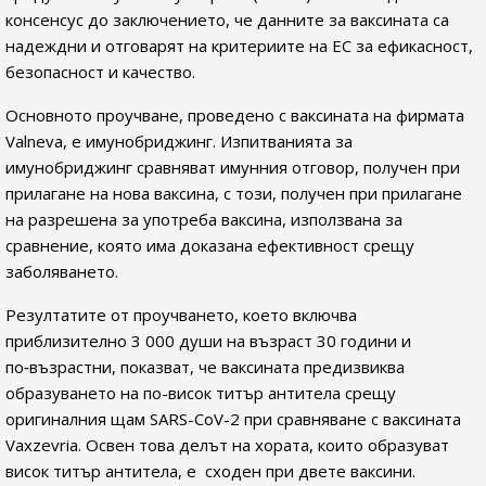
консенсус до заключението, че данните за ваксината са
надеждни и отговарят на критериите на ЕС за ефикасност,
безопасност и качество.
Основното проучване, проведено с ваксината на фирмата
Valneva, е имунобриджинг. Изпитванията за
имунобриджинг сравняват имунния отговор, получен при
прилагане на нова ваксина, с този, получен при прилагане
на разрешена за употреба ваксина, използвана за
сравнение, която има доказана ефективност срещу
заболяването.
Резултатите от проучването, което включва
приблизително 3 000 души на възраст 30 години и
по‑възрастни, показват, че ваксината предизвиква
образуването на по-висок титър антитела срещу
оригиналния щам SARS-CoV-2 при сравняване с ваксината
Vaxzevria. Освен това делът на хората, които образуват
висок титър антитела, е сходен при двете ваксини.