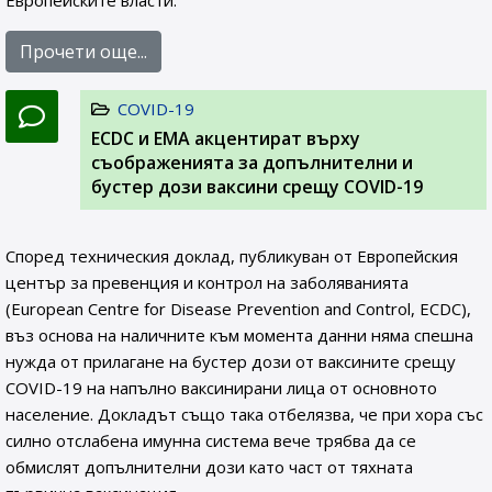
Европейските власти.
Прочети още...
COVID-19
ЕCDC и EMA акцентират върху
съображенията за допълнителни и
бустер дози ваксини срещу COVID-19
Според техническия доклад, публикуван от Европейския
център за превенция и контрол на заболяванията
(European Centre for Disease Prevention and Control, ECDC),
въз основа на наличните към момента данни няма спешна
нужда от прилагане на бустер дози от ваксините срещу
COVID-19 на напълно ваксинирани лица от основното
население. Докладът също така отбелязва, че при хора със
силно отслабена имунна система вече трябва да се
обмислят допълнителни дози като част от тяхната