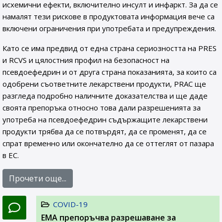
исхемични ефекти, включително инсулт и инфаркт. За да се
намалят тези рискове в продуктовата информация вече са
включени ограничения при употребата и предупреждения.
Като се има предвид от една страна сериозността на PRES
и RCVS и цялостния профил на безопасност на
псевдоефедрин и от друга страна показанията, за които са
одобрени съответните лекарствени продукти, PRAC ще
разгледа подробно наличните доказателства и ще даде
своята препоръка относно това дали разрешенията за
употреба на псевдоефедрин съдържащите лекарствени
продукти трябва да се потвърдят, да се променят, да се
спрат временно или окончателно да се оттеглят от пазара
в ЕС.
Прочети още...
COVID-19
EMA препоръчва разрешаване за