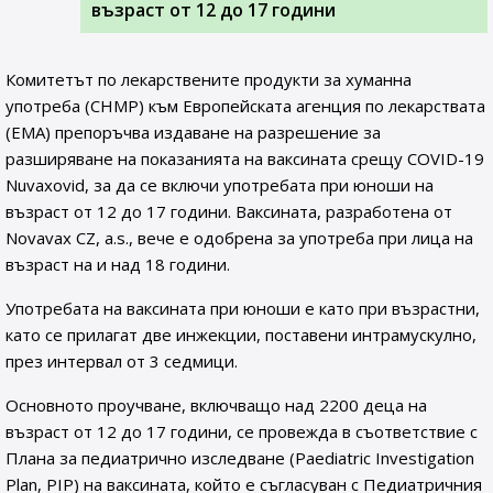
възраст от 12 до 17 години
Комитетът по лекарствените продукти за хуманна
употреба (CHMP) към Европейската агенция по лекарствата
(EMA) препоръчва издаване на разрешение за
разширяване на показанията на ваксината срещу COVID-19
Nuvaxovid, за да се включи употребата при юноши на
възраст от 12 до 17 години. Ваксината, разработена от
Novavax CZ, a.s., вече е одобрена за употреба при лица на
възраст на и над 18 години.
Употребата на ваксината при юноши е като при възрастни,
като се прилагат две инжекции, поставени интрамускулно,
през интервал от 3 седмици.
Основното проучване, включващо над 2200 деца на
възраст от 12 до 17 години, се провежда в съответствие с
Плана за педиатрично изследване (Paediatric Investigation
Plan, PIP) на ваксината, който е съгласуван с Педиатричния