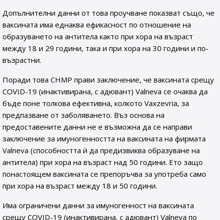
Допълнителни данни от това проучване показват също, че
ваксината има еднаква ефикасност по отношение на
образуването на антитела както при хора на възраст
между 18 и 29 години, така и при хора на 30 години и по-
възрастни.
Поради това CHMP прави заключение, че ваксината срещу
COVID-19 (инактивирана, с адювант) Valneva се очаква да
бъде поне толкова ефективна, колкото Vaxzevria, за
предпазване от заболяването. Въз основа на
предоставените данни не е възможна да се направи
заключение за имуногенността на ваксината на фирмата
Valneva (способността ѝ да предизвиква образуване на
антитела) при хора на възраст над 50 години. Ето защо
понастоящем ваксината се препоръчва за употреба само
при хора на възраст между 18 и 50 години.
Има ограничени данни за имуногенност на ваксината
срещу COVID-19 (инактивирана, с адювант) Valneva по