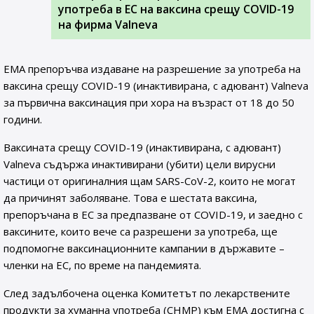
употреба в ЕС на ваксина срещу COVID-19
на фирма Valneva
EMA препоръчва издаване на разрешение за употреба на
ваксина срещу COVID-19 (инактивирана, с адювант) Valneva
за първична ваксинация при хора на възраст от 18 до 50
години.
Ваксината срещу COVID-19 (инактивирана, с адювант)
Valneva съдържа инактивирани (убити) цели вирусни
частици от оригиналния щам SARS-CoV-2, които не могат
да причинят заболяване. Това е шестата ваксина,
препоръчана в ЕС за предпазване от COVID-19, и заедно с
ваксините, които вече са разрешени за употреба, ще
подпомогне ваксинационните кампании в държавите –
членки на ЕС, по време на пандемията.
След задълбочена оценка Комитетът по лекарствените
продукти за хуманна употреба (CHMP) към ЕМА достигна с