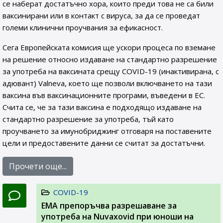
се наберат достатъчно хора, които преди това не са били
ваксинирани или в контакт с вируса, за да се проведат
големи клинични проучвания за ефикасност.
Сега Европейската комисия ще ускори процеса по вземане
на решение относно издаване на стандартно разрешение
за употреба на ваксината срещу COVID-19 (инактивирана, с
адювант) Valneva, което ще позволи включването на тази
ваксина във ваксинационните програми, въведени в ЕС.
Счита се, че за тази ваксина е подходящо издаване на
стандартно разрешение за употреба, тъй като
проучването за имунобриджинг отговаря на поставените
цели и предоставените данни се считат за достатъчни.
Прочети още...
COVID-19
ЕМА препоръчва разрешаване за
употреба на Nuvaxovid при юноши на