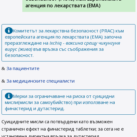
агенция по лекарствата (ЕМА)
Комитетът за лекарствна безопасност (PRAC) към
европейската агенция по лекарствата (EMA) започна
преразглеждане на
Ixchiq - ваксина срещу чикунгуня
вирус (жива)
във връзка със съображения за
безопасност.
За пациентите
За медицинските специалисти
Мерки за ограничаване на риска от суицидни
мисли(мисли за самоубийство) при използване на
финастерид и дутастерид.
Суицидните мисли са потвърдени като възможен
страничен ефект на финастерид таблетки; за сега не е
установена директна връзка за дутастерид.