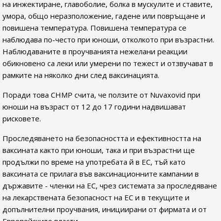
на инжектиране, главоболие, болка в мускулите и ставите,
умора, общо неразположение, гадене или повръщане и
повишена температура. Повишена температура се
наблюдава по-често при юноши, отколкото при възрастни.
Наблюдаваните в проучванията нежелани реакции
обикновено са леки или умерени по тежест и отзвучават в
рамките на няколко дни след ваксинацията.
Поради това CHMP счита, че ползите от Nuvaxovid при
юноши на възраст от 12 до 17 години надвишават
рисковете.
Проследяването на безопасността и ефективността на
ваксината както при юноши, така и при възрастни ще
продължи по време на употребата й в ЕС, тъй като
ваксината се прилага във ваксинационните кампании в
държавите - членки на ЕС, чрез системата за проследяване
на лекарствената безопасност на ЕС и в текущите и
допълнителни проучвания, инициирани от фирмата и от