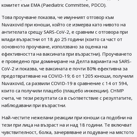
комитет към EMA (Paediatric Committee, PDCO).
Това проучване показва, че имунният отговор към
Nuvaxovid при юноши, който се измерва като нивото на
антителата срещу SARS-CoV-2, е сравним с отговора при
млади възрастни от 18 до 25 години (които са част от
основното проучване, използвано за оценка на
ефективността на ваксината при възрастни). Проучването
е проведено при доминиране на Делта варианта на SARS-
CoV-2 и показва, че ваксината е почти 80% ефективна за
предотвратяване на COVID-19; 6 от 1205 юноши, получили
Nuvaxovid, са развили COVID-19 в сравнение с 14 от 594,
които са получили плацебо (плацебо инжекции). CHMP
счита, че тези резултати са в съответствие с резултатите,
наблюдавани при възрастни.
Най-честите нежелани реакции при юноши са подобни на
тези при лица на възраст на и над 18 години. Те включват
чувствителност, болка, зачервяване и подуване на мястото