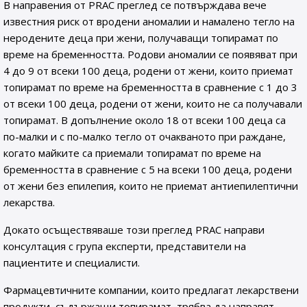
В направения от PRAC преглед се потвърждава вече
известния риск от вродени аномалии и намалено тегло на
неродените деца при жени, получаващи топирамат по
време на бременността. Родови аномалии се появяват при
4 до 9 от всеки 100 деца, родени от жени, които приемат
топирамат по време на бременността в сравнение с 1 до 3
от всеки 100 деца, родени от жени, които не са получавали
топирамат. В допълнение около 18 от всеки 100 деца са
по-малки и с по-малко тегло от очакваното при раждане,
когато майките са приемали топирамат по време на
бременността в сравнение с 5 на всеки 100 деца, родени
от жени без епилепия, които не приемат антиепилептични
лекарства.
Докато осъществяваше този преглед PRAC направи
консултация с група експерти, представители на
пациентите и специалисти.
Фармацевтичните компании, които предлагат лекарствени
продукти, съдържащи топирамат, трябва да направят