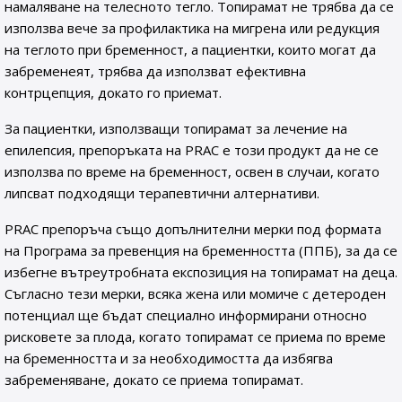
намаляване на телесното тегло. Топирамат не трябва да се
използва вече за профилактика на мигрена или редукция
на теглото при бременност, а пациентки, които могат да
забременеят, трябва да използват ефективна
контрцепция, докато го приемат.
За пациентки, използващи топирамат за лечение на
епилепсия, препоръката на PRAC е този продукт да не се
използва по време на бременност, освен в случаи, когато
липсват подходящи терапевтични алтернативи.
PRAC препоръча също допълнителни мерки под формата
на Програма за превенция на бременността (ППБ), за да се
избегне вътреутробната експозиция на топирамат на деца.
Съгласно тези мерки, всяка жена или момиче с детероден
потенциал ще бъдат специално информирани относно
рисковете за плода, когато топирамат се приема по време
на бременността и за необходимостта да избягва
забременяване, докато се приема топирамат.