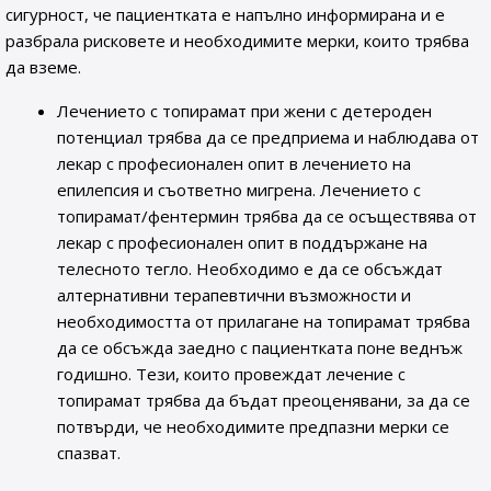
сигурност, че пациентката е напълно информирана и е
разбрала рисковете и необходимите мерки, които трябва
да вземе.
Лечението с топирамат при жени с детероден
потенциал трябва да се предприема и наблюдава от
лекар с професионален опит в лечението на
епилепсия и съответно мигрена. Лечението с
топирамат/фентермин трябва да се осъществява от
лекар с професионален опит в поддържане на
телесното тегло. Необходимо е да се обсъждат
алтернативни терапевтични възможности и
необходимостта от прилагане на топирамат трябва
да се обсъжда заедно с пациентката поне веднъж
годишно. Тези, които провеждат лечение с
топирамат трябва да бъдат преоценявани, за да се
потвърди, че необходимите предпазни мерки се
спазват.