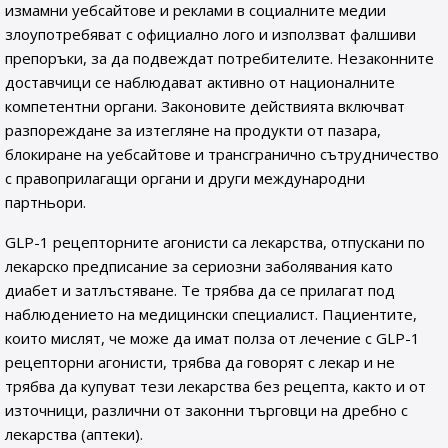
измамни уебсайтове и реклами в социалните медии
злоупотребяват с официално лого и използват фалшиви
препоръки, за да подвеждат потребителите. Незаконните
доставчици се наблюдават активно от националните
компетентни органи. Законовите действията включват
разпореждане за изтегляне на продукти от пазара,
блокиране на уебсайтове и трансгранично сътрудничество
с правоприлагащи органи и други международни
партньори.
GLP-1 рецепторните агонисти са лекарства, отпускани по
лекарско предписание за сериозни заболявания като
диабет и затлъстяване. Те трябва да се прилагат под
наблюдението на медицински специалист. Пациентите,
които мислят, че може да имат полза от лечение с GLP-1
рецепторни агонисти, трябва да говорят с лекар и не
трябва да купуват тези лекарства без рецепта, както и от
източници, различни от законни търговци на дребно с
лекарства (аптеки).