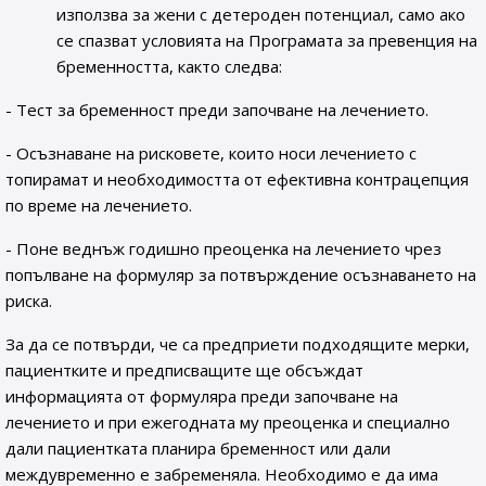
използва за жени с детероден потенциал, само ако
се спазват условията на Програмата за превенция на
бременността, както следва:
- Тест за бременност преди започване на лечението.
- Осъзнаване на рисковете, които носи лечението с
топирамат и необходимостта от ефективна контрацепция
по време на лечението.
- Поне веднъж годишно преоценка на лечението чрез
попълване на формуляр за потвърждение осъзнаването на
риска.
За да се потвърди, че са предприети подходящите мерки,
пациентките и предписващите ще обсъждат
информацията от формуляра преди започване на
лечението и при ежегодната му преоценка и специално
дали пациентката планира бременност или дали
междувременно е забременяла. Необходимо е да има