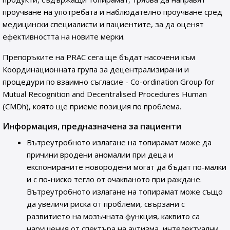
проучване на употребата и наблюдателно проучване сред
медицински специалисти и пациентите, за да оценят
ефективността на новите мерки.
Препоръките на PRAC сега ще бъдат насочени към
Координационната група за децентрализирани и
процедури по взаимно съгласие - Co-ordination Group for
Mutual Recognition and Decentralised Procedures Human
(CMDh), която ще приеме позиция по проблема.
Информация, предназначена за пациенти
Вътреутробното излагане на топирамат може да
причини вродени аномалии при деца и
експонираните новородени могат да бъдат по-малки
и с по-ниско тегло от очакваното при раждане.
Вътреутробното излагане на топирамат може също
да увеличи риска от проблеми, свързани с
развитието на мозъчната функция, каквито са
нарушения от спектъра на аутизма, интелектуални