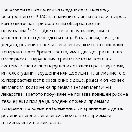
Направените препоръки са следствие от преглед,
осъществен от PRAC на наличните данни по този въпрос,
които включват три скорошни обсервационни
[1],[2],[3]
проучвания
. Две от тези проучвания, които
използват като цяло една и съща база данни, сочат, че
децата, родени от жени с епилепсия, които са приемали
топирамат през бременността, имат два до три пъти по-
висок риск от нарушения в развитието на нервната
система и специално нарушения от спектъра на аутизма,
интелектуални нарушения или дефицит на вниманието с
хиперреактивност в сравнение с деца, родени от жени с
епилепсия, които не са приемали антиепилептични
лекарства. Третото проучване не показва повишен риск на
тези ефекти при деца, родени от жени, приемали
топирамат по време на бременност, в сравнение с деца,
родени от жени с епилепсия, които не са приемали
антиепилептични лекарства.