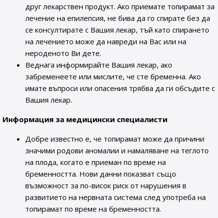
друг лекарствен продукт. Ако приемате топирамат за
лечение на епилепсия, не бива да го спирате без да
се консултирате с Вашия лекар, тъй като спирането
на лечението може да навреди на Вас или на
нероденото Ви дете.
Веднага информирайте Вашия лекар, ако
забременеете или мислите, че сте бременна. Ако
имате въпроси или опасения трябва да ги обсъдите с
Вашия лекар.
Информация за медицински специалисти
Добре известно е, че топирамат може да причини
значими родови аномалии и намаляване на теглото
на плода, когато е приеман по време на
бременността. Нови данни показват също
възможност за по-висок риск от нарушения в
развитието на нервната система след употреба на
топирамат по време на бременността.