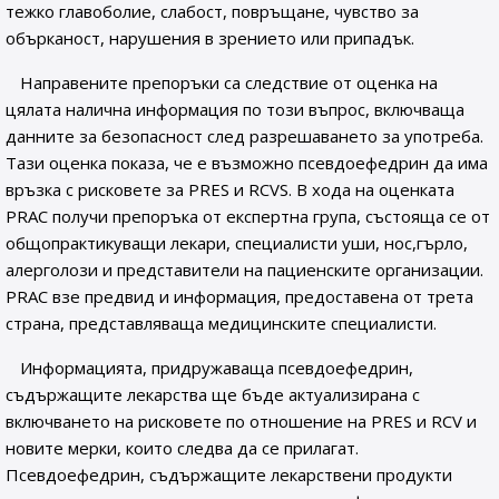
тежко главоболие, слабост, повръщане, чувство за
обърканост, нарушения в зрението или припадък.
Направените препоръки са следствие от оценка на
цялата налична информация по този въпрос, включваща
данните за безопасност след разрешаването за употреба.
Тази оценка показа, че е възможно псевдоефедрин да има
връзка с рисковете за PRES и RCVS. В хода на оценката
PRAC получи препоръка от експертна група, състояща се от
общопрактикуващи лекари, специалисти уши, нос,гърло,
алерголози и представители на пациенските организации.
PRAC взе предвид и информация, предоставена от трета
страна, представляваща медицинските специалисти.
Информацията, придружаваща псевдоефедрин,
съдържащите лекарства ще бъде актуализирана с
включването на рисковете по отношение на PRES и RCV и
новите мерки, които следва да се прилагат.
Псевдоефедрин, съдържащите лекарствени продукти