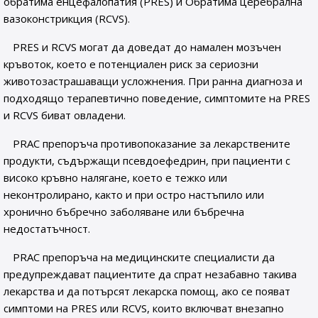
обратима енцефалопатия (PRES) и Обратима церебрална
вазоконстрикция (RCVS).
PRES и RCVS могат да доведат до намален мозъчен
кръвоток, което е потенциален риск за сериозни
животозастрашаващи усложнения. При ранна диагноза и
подходящо терапевтично поведение, симптомите на PRES
и RCVS биват овладени.
PRAC препоръча противопоказание за лекарствените
продукти, съдържащи псевдоефедрин, при пациенти с
високо кръвно налягане, което е тежко или
неконтролирано, както и при остро настъпило или
хронично бъбречно заболяване или бъбречна
недостатъчност.
PRAC препоръча на медицинските специалисти да
предупреждават пациентите да спрат незабавно такива
лекарства и да потърсят лекарска помощ, ако се появат
симптоми на PRES или RCVS, които включват внезапно