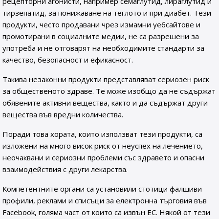
рецепторни агонисти, например семаглутид, лираглутид и
тирзепатид, за понижаване на теглото и при диабет. Тези
продукти, често продавани чрез измамни уебсайтове и
промотирани в социалните медии, не са разрешени за
употреба и не отговарят на необходимите стандарти за
качество, безопасност и ефикасност.
Такива незаконни продукти представляват сериозен риск
за общественото здраве. Те може изобщо да не съдържат
обявените активни вещества, както и да съдържат други
вещества във вредни количества.
Поради това хората, които използват тези продукти, са
изложени на много висок риск от неуспех на лечението,
неочаквани и сериозни проблеми със здравето и опасни
взаимодействия с други лекарства.
Компетентните органи са установили стотици фалшиви
профили, реклами и списъци за електронна търговия във
Facebook, голяма част от които са извън ЕС. Някой от тези