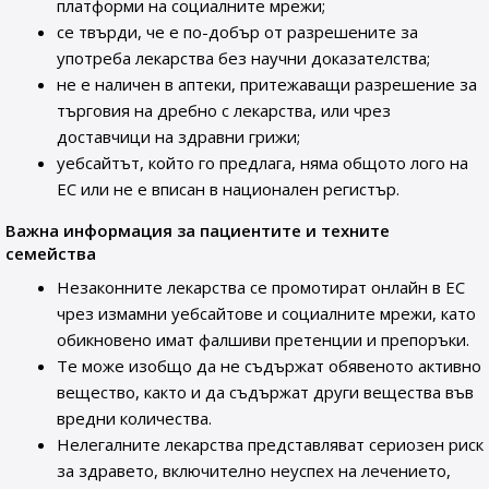
платформи на социалните мрежи;
се твърди, че е по-добър от разрешените за
употреба лекарства без научни доказателства;
не е наличен в аптеки, притежаващи разрешение за
търговия на дребно с лекарства, или чрез
доставчици на здравни грижи;
уебсайтът, който го предлага, няма общото лого на
ЕС или не е вписан в национален регистър.
Важна информация за пациентите и техните
семейства
Незаконните лекарства се промотират онлайн в ЕС
чрез измамни уебсайтове и социалните мрежи, като
обикновено имат фалшиви претенции и препоръки.
Те може изобщо да не съдържат обявеното активно
вещество, както и да съдържат други вещества във
вредни количества.
Нелегалните лекарства представляват сериозен риск
за здравето, включително неуспех на лечението,