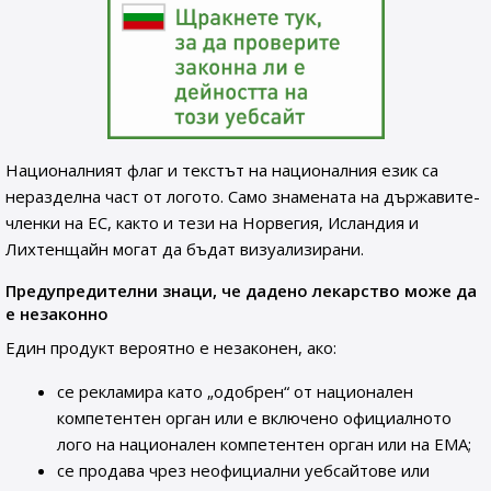
Националният флаг и текстът на националния език са
неразделна част от логото. Само знамената на държавите-
членки на ЕС, както и тези на Норвегия, Исландия и
Лихтенщайн могат да бъдат визуализирани.
Предупредителни знаци, че дадено лекарство може да
е незаконно
Един продукт вероятно е незаконен, ако:
се рекламира като „одобрен“ от национален
компетентен орган или е включено официалното
лого на национален компетентен орган или на ЕМА;
се продава чрез неофициални уебсайтове или