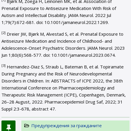
Bjørk M, Zoega H, Leinonen MK, et al. Association of
Prenatal Exposure to Antiseizure Medication With Risk of
Autism and Intellectual Disability. JAMA Neurol. 2022 Jul
1;79(7):672-681. doi: 10.1001/jamaneurol.2022.1269.
[2]
Dreier JW, Bjørk M, Alvestad S, et al. Prenatal Exposure to
Antiseizure Medication and Incidence of Childhood- and
Adolescence-Onset Psychiatric Disorders. JAMA Neurol. 2023
Jun 1;80(6):568-577. doi: 10.1001/jamaneurol.2023.0674.
[3]
Hernandez-Diaz S, Straub L, Bateman B, et al. Topiramate
During Pregnancy and the Risk of Neurodevelopmental
Disorders in Children. In: ABSTRACTS of ICPE 2022, the 38th
International Conference on Pharmacoepidemiology and
Therapeutic Risk Management (ICPE), Copenhagen, Denmark,
26–28 August, 2022. Pharmacoepidemiol Drug Saf, 2022; 31
Suppl 2:3-678, abstract 47.
Предупреждения за гражданите