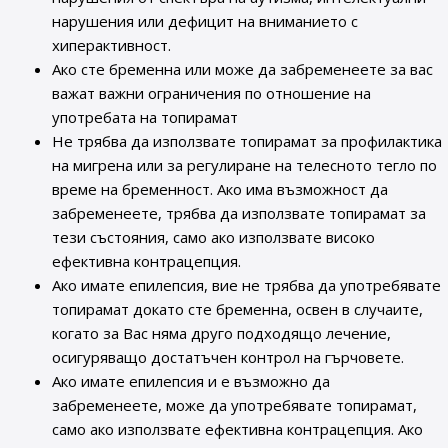
нарушения или дефицит на вниманието с
хиперактивност.
Ако сте бременна или може да забременеете за вас
важат важни ограничения по отношение на
употребата на топирамат
Не трябва да използвате топирамат за профилактика
на мигрена или за регулиране на телесното тегло по
време на бременност. Ако има възможност да
забременеете, трябва да използвате топирамат за
тези състояния, само ако използвате високо
ефективна контрацепция.
Ако имате епилепсия, вие не трябва да употребявате
топирамат докато сте бременна, освен в случаите,
когато за Вас няма друго подходящо лечение,
осигуряващо достатъчен контрол на гърчовете.
Ако имате епилепсия и е възможно да
забременеете, може да употребявате топирамат,
само ако използвате ефективна контрацепция. Ако