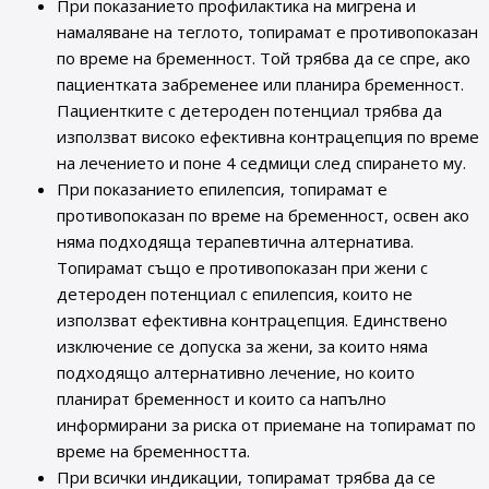
При показанието профилактика на мигрена и
намаляване на теглото, топирамат е противопоказан
по време на бременност. Той трябва да се спре, ако
пациентката забременее или планира бременност.
Пациентките с детероден потенциал трябва да
използват високо ефективна контрацепция по време
на лечението и поне 4 седмици след спирането му.
При показанието епилепсия, топирамат е
противопоказан по време на бременност, освен ако
няма подходяща терапевтична алтернатива.
Топирамат също е противопоказан при жени с
детероден потенциал с епилепсия, които не
използват ефективна контрацепция. Единствено
изключение се допуска за жени, за които няма
подходящо алтернативно лечение, но които
планират бременност и които са напълно
информирани за риска от приемане на топирамат по
време на бременността.
При всички индикации, топирамат трябва да се