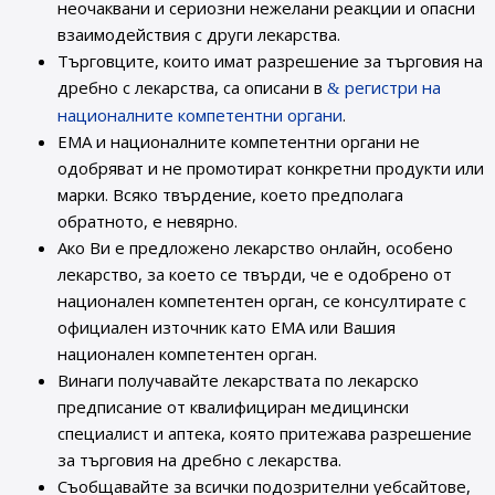
неочаквани и сериозни нежелани реакции и опасни
взаимодействия с други лекарства.
Търговците, които имат разрешение за търговия на
дребно с лекарства, са описани в
регистри на
националните компетентни органи
.
ЕМА и националните компетентни органи не
одобряват и не промотират конкретни продукти или
марки. Всяко твърдение, което предполага
обратното, е невярно.
Ако Ви е предложено лекарство онлайн, особено
лекарство, за което се твърди, че е одобрено от
национален компетентен орган, се консултирате с
официален източник като ЕМА или Вашия
национален компетентен орган.
Винаги получавайте лекарствата по лекарско
предписание от квалифициран медицински
специалист и аптека, която притежава разрешение
за търговия на дребно с лекарства.
Съобщавайте за всички подозрителни уебсайтове,