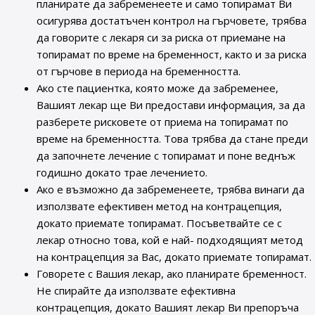
планирате да забременеете и само топирамат Ви
осигурява достатъчен контрол на гърчовете, трябва
да говорите с лекаря си за риска от приемане на
топирамат по време на бременност, както и за риска
от гърчове в периода на бременността.
Ако сте пациентка, която може да забременее,
Вашият лекар ще Ви предостави информация, за да
разберете рисковете от приема на топирамат по
време на бременността. Това трябва да стане преди
да започнете лечение с топирамат и поне веднъж
годишно докато трае лечението.
Ако е възможно да забременеете, трябва винаги да
използвате ефективен метод на контрацепция,
докато приемате топирамат. Посъветвайте се с
лекар относно това, кой е най- подходящият метод
на контрацепция за Вас, докато приемате топирамат.
Говорете с Вашия лекар, ако планирате бременност.
Не спирайте да използвате ефективна
контрацепция, докато Вашият лекар Ви препоръча