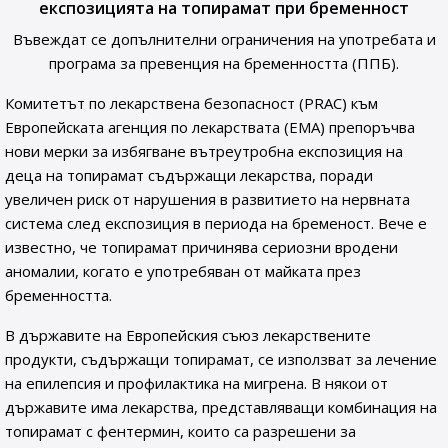
експозицията на топирамат при бременност
Въвеждат се допълнителни ограничения на употребата и
програма за превенция на бременността (ППБ).
Комитетът по лекарствена безопасност (PRAC) към
Европейската агенция по лекарствата (ЕМА) препоръчва
нови мерки за избягване вътреутробна експозиция на
деца на топирамат съдържащи лекарства, поради
увеличен риск от нарушения в развитието на нервната
система след експозиция в периода на бременост. Вече е
известно, че топирамат причинява сериозни вродени
аномалии, когато е употребяван от майката през
бременността.
В държавите на Европейския съюз лекарствените
продукти, съдържащи топирамат, се използват за лечение
на епилепсия и профилактика на мигрена. В някои от
държавите има лекарства, представляващи комбинация на
топирамат с фентермин, които са разрешени за