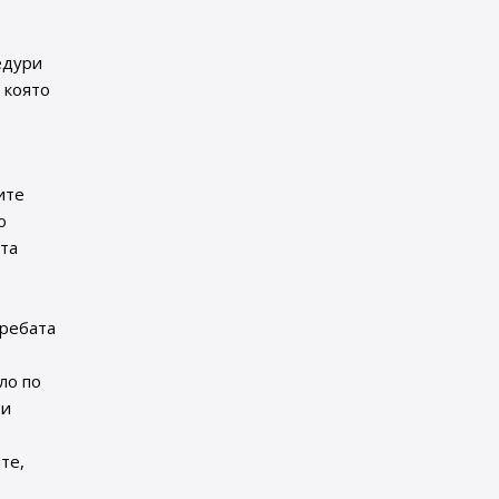
едури
, която
ите
о
ата
требата
ло по
зи
те,