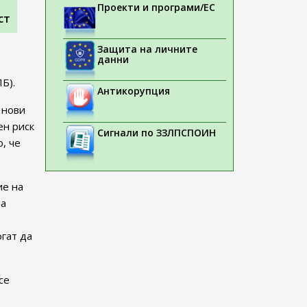
Проекти и програми/ЕС
ст
Защита на личните
данни
Б).
Антикорупция
 нови
ен риск
Сигнали по ЗЗЛПСПОИН
, че
ие на
на
огат да
се