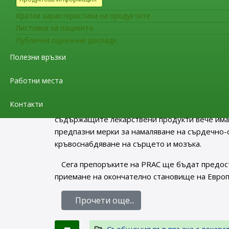
Направените препоръки са следствие от оце
Кратки характеристики на продуктите
данните за безопасност след разрешаването 
Листовки за пациента
има връзка с рисковете за PRES и RCVS. В ход
Публични оценъчни доклади
се от общопрактикуващи лекари, специалисти 
Полезни връзки
организации. PRAC взе предвид и информация
специалисти.
Работни места
Информацията, придружаваща псевдоефедри
Контакти
на рисковете по отношение на PRES и RCV и н
съдържащите лекарствени продукти вече им
предпазни мерки за намаляване на сърдечно-
кръвоснабдяване на сърцето и мозъка.
Сега препоръките на PRAC ще бъдат предос
приемане на окончателно становище на Европе
Прочети още...