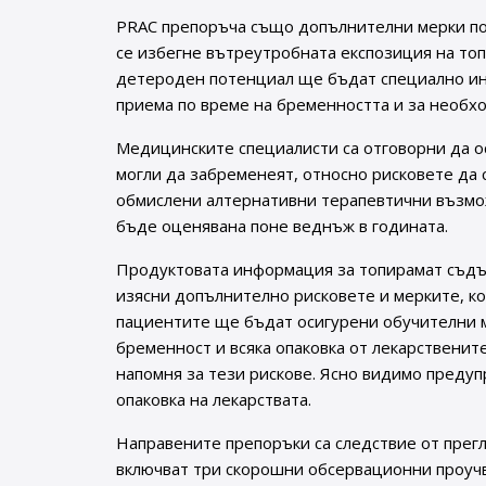
PRAC препоръча също допълнителни мерки под
се избегне вътреутробната експозиция на топ
детероден потенциал ще бъдат специално инф
приема по време на бременността и за необхо
Медицинските специалисти са отговорни да о
могли да забременеят, относно рисковете да 
обмислени алтернативни терапевтични възмо
бъде оценявана поне веднъж в годината.
Продуктовата информация за топирамат съдъ
изясни допълнително рисковете и мерките, ко
пациентите ще бъдат осигурени обучителни м
бременност и всяка опаковка от лекарственит
напомня за тези рискове. Ясно видимо преду
опаковка на лекарствата.
Направените препоръки са следствие от прегл
включват три скорошни обсервационни проуч