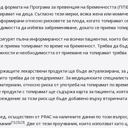
 формата на Програма за превенция на бременността (ППБ)
ирамат на деца. Съгласно тези мерки, всяка жена или момиче
ормирани относно рисковете за плода, когато топирамат с
димостта да избягва забременяване, докато се приема топи
сигурят пълна информираност на всички пациентки, които би
се приема топирамат по време на бременност. Трябва да бъд
жности и необходимостта от приемане на топирамат трябва
ржащите лекарствени продукти ще бъде актуализирана, за 
ито трябва да се предприемат. За медицинските специалисти
атериали, относно риска от употреба на топирамат по време
е продукти с топирамат ще съдържа карта за пациента, коят
преждение за този риск ще бъде добавено върху вторичната
ед, осъществен от PRAC на наличните данни по този въпрос
[1],[2],[3]
вания
. Две от тези проучвания, които използват като 