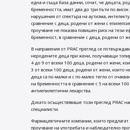
една и съща база данни, сочат, че децата, ро
бременността, имат два до три пъти по-висок
нарушения от спектъра на аутизма, интелект
сравнение с деца, родени от жени с епилепси
проучване не показва повишен риск на тези е
бременност, в сравнение с деца, родени от же
В направения от PRAC преглед се потвърждава
неродените деца при жени, получаващи топир
4 до 9 от всеки 100 деца, родени от жени, ко
3 от всеки 100 деца, родени от жени, които н
деца са по-малки и с по-малко тегло от очакв
на бременността в сравнение с 5 на всеки 100
антиепилептични лекарства.
Докато осъществяваше този преглед PRAC нап
специалисти.
Фармацевтичните компании, които предлагат 
проучване на употребата и наблюдателно про