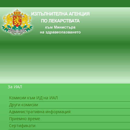
За ИАЛ
Комисии към ИД на ИАЛ
Други комисии
ЗА ГРАЖДАНИТЕ
Административна информация
Приемно време
Сертификати