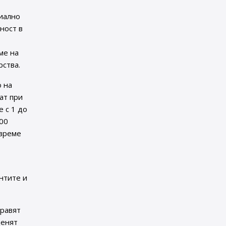
циално
ност в
ме на
рства.
о на
ат при
 с 1 до
100
 време
нтите и
правят
ценят