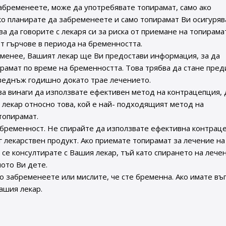
абременеете, може да употребявате топирамат, само ако
ко планирате да забременеете и само топирамат Ви осигуряв
а да говорите с лекаря си за риска от приемане на топирама
от гърчове в периода на бременността.
еменее, Вашият лекар ще Ви предостави информация, за да
рамат по време на бременността. Това трябва да стане пред
 веднъж годишно докато трае лечението.
ва винаги да използвате ефективен метод на контрацепция, 
 лекар относно това, кой е най- подходящият метод на
топирамат.
 бременност. Не спирайте да използвате ефективна контрац
 лекарствен продукт. Ако приемате топирамат за лечение на
а се консултирате с Вашия лекар, тъй като спирането на лече
ото Ви дете.
о забременеете или мислите, че сте бременна. Ако имате въ
ашия лекар.