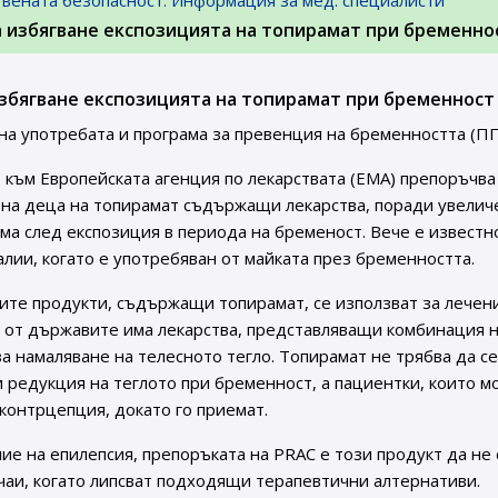
твената безопасност. Информация за мед. специалисти
а избягване експозицията на топирамат при бременно
збягване експозицията на топирамат при бременност
а употребата и програма за превенция на бременността (ПП
 към Европейската агенция по лекарствата (ЕМА) препоръчва
 на деца на топирамат съдържащи лекарства, поради увелич
ма след експозиция в периода на бременост. Вече е известно
ии, когато е употребяван от майката през бременността.
ите продукти, съдържащи топирамат, се използват за лечен
и от държавите има лекарства, представляващи комбинация 
а намаляване на телесното тегло. Топирамат не трябва да се
 редукция на теглото при бременност, а пациентки, които м
контрцепция, докато го приемат.
ие на епилепсия, препоръката на PRAC е този продукт да не 
учаи, когато липсват подходящи терапевтични алтернативи.