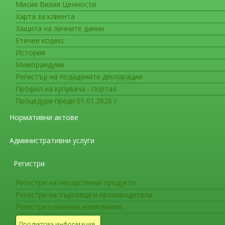
Мисия Визия Ценности
Съобщения във връзка с лекарс
Харта за клиента
Комитетът по лекарствена безо
Защита на личните данни
от сериозни нежелани ефекти 
Етичен кодекс
История
Комитетът по лекарствена безопасност (PRAC
Меморандуми
препоръки за лекарствата, съдържащи псевдо
Регистър на подадените декларации
обратима енцефалопатия (PRES) и Обратима ц
Профил на купувача - портал
Процедури преди 01.01.2020 г.
PRES и RCVS могат да доведат до намален м
животозастрашаващи усложнения. При ранна 
Нормативни актове
PRES и RCVS биват овладени.
Административни услуги
PRAC препоръча противопоказание за лекар
високо кръвно налягане, което е тежко или н
Регистри
заболяване или бъбречна недостатъчност.
Регистри на лекарствени продукти
PRAC препоръча на медицинските специалис
Регистри на търговци и производители
лекарства и да потърсят лекарска помощ, ако 
Регистри клинични изпитвания
тежко главоболие, слабост, повръщане, чувст
Продуктова информация