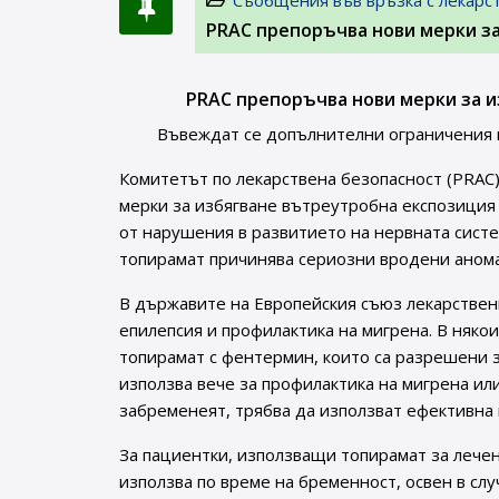
Съобщения във връзка с лекарс
PRAC препоръчва нови мерки з
PRAC препоръчва нови мерки за и
Въвеждат се допълнителни ограничения н
Комитетът по лекарствена безопасност (PRAC)
мерки за избягване вътреутробна експозиция
от нарушения в развитието на нервната систе
топирамат причинява сериозни вродени аномал
В държавите на Европейския съюз лекарствен
епилепсия и профилактика на мигрена. В няко
топирамат с фентермин, които са разрешени з
използва вече за профилактика на мигрена или
забременеят, трябва да използват ефективна 
За пациентки, използващи топирамат за лечен
използва по време на бременност, освен в сл