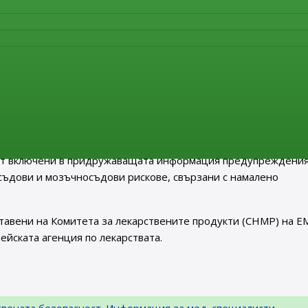
нка на цялата налична информация по този въпрос, включва
за употреба. Тази оценка показа, че е възможно псевдоефед
а на оценката PRAC получи препоръка от експертна група, съ
уши, нос,гърло, алерголози и представители на пациенските
, предоставена от трета страна, представляваща медицинск
н, съдържащите лекарства ще бъде актуализирана с вклю
овите мерки, които следва да се прилагат. Псевдоефедрин,
ат включени в придружаващата информация предупреждения
съдови и мозъчносъдови рискове, свързани с намалено
тавени на Комитета за лекарствените продукти (CHMP) на Е
йската агенция по лекарствата.