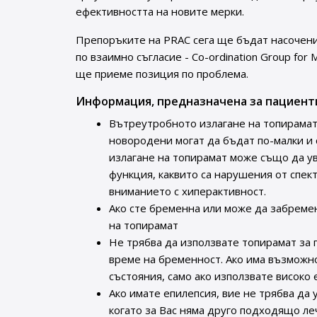
ефективността на новите мерки.
Препоръките на PRAC сега ще бъдат насочен
по взаимно съгласие - Co-ordination Group for 
ще приеме позиция по проблема.
Информация, предназначена за пациент
Вътреутробното излагане на топирамат
новородени могат да бъдат по-малки и 
излагане на топирамат може също да ув
функция, каквито са нарушения от спек
вниманието с хиперактивност.
Ако сте бременна или може да забреме
на топирамат
Не трябва да използвате топирамат за 
време на бременност. Ако има възможно
състояния, само ако използвате високо
Ако имате епилепсия, вие не трябва да 
когато за Вас няма друго подходящо ле