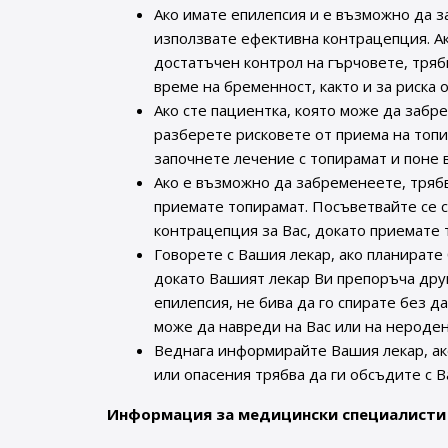
Ако имате епилепсия и е възможно да з
използвате ефективна контрацепция. А
достатъчен контрол на гърчовете, трябв
време на бременност, както и за риска 
Ако сте пациентка, която може да забр
разберете рисковете от приема на топи
започнете лечение с топирамат и поне
Ако е възможно да забременеете, тряб
приемате топирамат. Посъветвайте се с
контрацепция за Вас, докато приемате 
Говорете с Вашия лекар, ако планирате
докато Вашият лекар Ви препоръча друг
епилепсия, не бива да го спирате без д
може да навреди на Вас или на нероден
Веднага информирайте Вашия лекар, ак
или опасения трябва да ги обсъдите с В
Информация за медицински специалисти