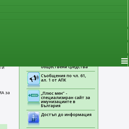
наблюдение
ща
Указания на ЕМА
рин да
Лекарствени продукти
стояща
без лекарско
предписание
ите
Новоразрешени за
употреба лекарствени
продукти
чването
Електронен списък на
медицинските изделия,
заплащани с
обществени средства
 и
Съобщения по чл. 61,
ал. 1 от АПК
МА за
„Плюс мен“ -
специализиран сайт за
имунизациите в
България
Достъп до информация