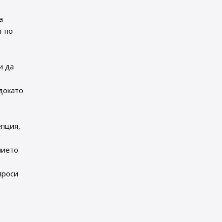
а
т по
и да
докато
епция,
нието
проси