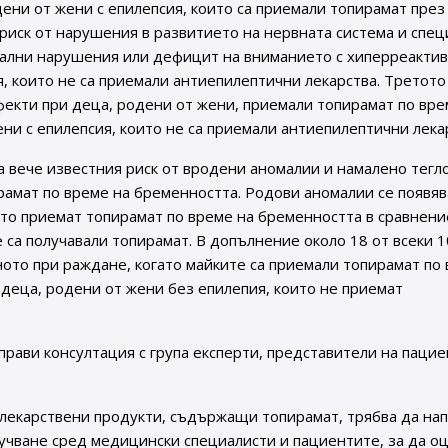
дени от жени с епилепсия, които са приемали топирамат през
 риск от нарушения в развитието на нервната система и спе
уални нарушения или дефицит на вниманието с хиперреактив
я, които не са приемали антиепилептични лекарства. Третото
фекти при деца, родени от жени, приемали топирамат по вре
ни с епилепсия, които не са приемали антиепилептични лека
 вече известния риск от вродени аномалии и намалено тегл
амат по време на бременността. Родови аномалии се появяв
ито приемат топирамат по време на бременността в сравнение
е са получавали топирамат. В допълнение около 18 от всеки 
аното при раждане, когато майките са приемали топирамат по
 деца, родени от жени без епилепия, които не приемат
рави консултация с група експерти, представители на пацие
лекарствени продукти, съдържащи топирамат, трябва да на
учване сред медицински специалисти и пациентите, за да о