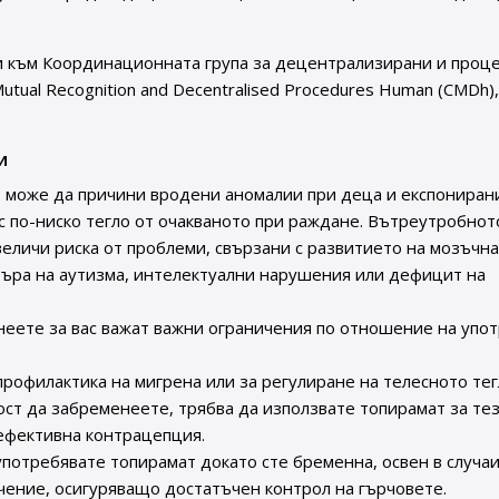
и към Координационната група за децентрализирани и проц
Mutual Recognition and Decentralised Procedures Human (CMDh)
и
 може да причини вродени аномалии при деца и експониран
с по-ниско тегло от очакваното при раждане. Вътреутробнот
еличи риска от проблеми, свързани с развитието на мозъчн
търа на аутизма, интелектуални нарушения или дефицит на
неете за вас важат важни ограничения по отношение на упо
профилактика на мигрена или за регулиране на телесното тег
ст да забременеете, трябва да използвате топирамат за те
 ефективна контрацепция.
употребявате топирамат докато сте бременна, освен в случаи
чение, осигуряващо достатъчен контрол на гърчовете.