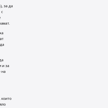
, за да
 с
е
рамат.
ха
ат
 да
да
 и за
 на
о
, които
цяло