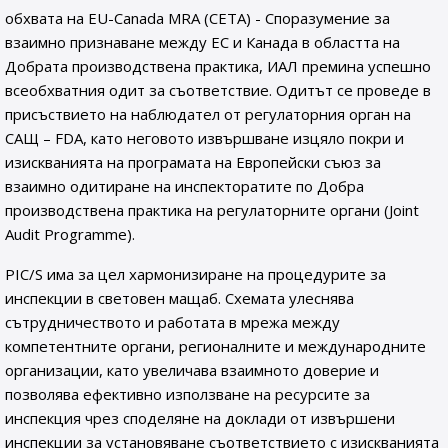
обхвата на EU-Canada MRA (CETA) - Споразумение за
взаимно признаване между ЕС и Канада в областта на
Добрата производствена практика, ИАЛ премина успешно
всеобхватния одит за съответствие. Oдитът се проведе в
присъствието на наблюдател от регулаторния орган на
САЩ – FDA, като неговото извършване изцяло покри и
изискванията на програмата на Европейски съюз за
взаимно одитиране на инспекторатите по Добра
производствена практика на регулаторните органи (Joint
Audit Programme).
PIC/S има за цел хармонизиране на процедурите за
инспекции в световен мащаб. Схемата улеснява
сътрудничеството и работата в мрежа между
компетентните органи, регионалните и международните
организации, като увеличава взаимното доверие и
позволява ефективно използване на ресурсите за
инспекция чрез споделяне на доклади от извършени
инспекции за установяване съответствието с изискванията