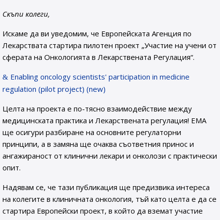
Скъпи колеги,
Искаме да ви уведомим, че Европейската Агенция по
Лекарствата стартира пилотен проект „Участие на учени от
сферата на Онкологията в Лекарствената Регулация“.
Enabling oncology scientists' participation in medicine
regulation (pilot project) (new)
Целта на проекта е по-тясно взаимодействие между
медицинската практика и Лекарствената регулация! ЕМА
ще осигури разбиране на основните регулаторни
принципи, а в замяна ще очаква съответния принос и
ангажираност от клинични лекари и онколози с практически
опит.
Надявам се, че тази публикация ще предизвика интереса
на колегите в клиничната онкология, тъй като целта е да се
стартира Европейски проект, в който да вземат участие