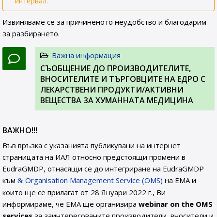
интервал.
Извиняваме се за причиненото неудобство и благодарим
за разбирането.
Важна информация
СЪОБЩЕНИЕ ДО ПРОИЗВОДИТЕЛИТЕ,
ВНОСИТЕЛИТЕ И ТЪРГОВЦИТЕ НА ЕДРО С
ЛЕКАРСТВЕНИ ПРОДУКТИ/АКТИВНИ
ВЕЩЕСТВА ЗА ХУМАННАТА МЕДИЦИНА
ВАЖНО!!!
Във връзка с указанията публикувани на интернет
страницата на ИАЛ относно предстоящи промени в
EudraGMDP, отнасящи се до интегриране на EudraGMDP
към
Organisation Management Service (OMS)
на EMA и
които ще се прилагат от 28 Януари 2022 г., Ви
информираме, че EMA ще организира
webinar on the OMS
services
за заинтересованите производители, вносители и