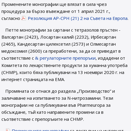
Променените монографии ще влязат в сила чрез
процедура за бързо въвеждане от 1 април 2021 г.,
съгласно
Резолюция AP-CPH (21) 2 на Съвета на Европа
.
Петте монографии за сартани с тетразолов пръстен -
Валсартан (2423), Лосартан калий (2232), Ирбесартан
(2465), Кандесартан цилексетил (2573) и Олмесартан
медоксомил (2600) са преработени, за да се приведат в
съответствие с
регулаторните препоръки
, издадени от
Комитета по лекарствените продукти за хуманна употреба
(CHMP), които бяха публикувани на 13 ноември 2020 г. на
интернет страницата на EMA.
Промяната се отнася до раздела „Производство“ и
заличаване на изпитването за N-нитрозамини. Тези
монографии не са публикувани във Pharmeuropa за
обсъждане, тъй като направените промени са в
съответствие с препоръките на CHMP.
Променените монографии
са достъпни на интернет