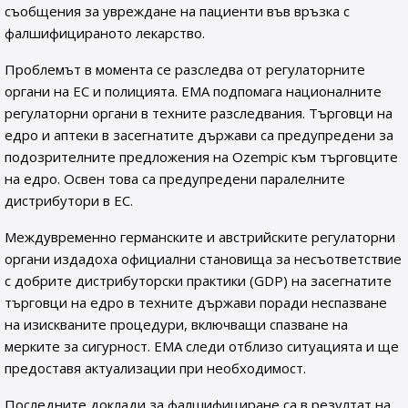
съобщения за увреждане на пациенти във връзка с
фалшифицираното лекарство.
Проблемът в момента се разследва от регулаторните
органи на ЕС и полицията. EMA подпомага националните
регулаторни органи в техните разследвания. Търговци на
едро и аптеки в засегнатите държави са предупредени за
подозрителните предложения на Ozempic към търговците
на едро. Освен това са предупредени паралелните
дистрибутори в ЕС.
Междувременно германските и австрийските регулаторни
органи издадоха официални становища за несъответствие
с добрите дистрибуторски практики (GDP) на засегнатите
търговци на едро в техните държави поради неспазване
на изискваните процедури, включващи спазване на
мерките за сигурност. EMA следи отблизо ситуацията и ще
предоставя актуализации при необходимост.
Последните доклади за фалшифициране са в резултат на