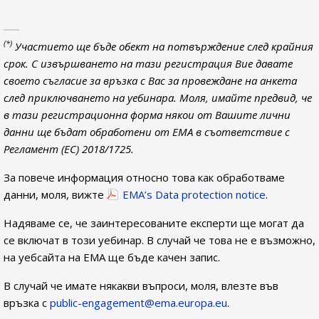
(*)
Участието ще бъде обект на потвърждение след крайния
срок. С извършването на тази регистрация Вие давате
своето съгласие за връзка с Вас за провеждане на анкета
след приключването на уебинара. Моля, имайте предвид, че
в тази регистрационна форма някои от Вашите лични
данни ще бъдат обработени от EMA в съответствие с
Регламент (ЕС) 2018/1725.
За повече информация относно това как обработваме
данни, моля, вижте
EMA’s Data protection notice
.
Надяваме се, че заинтересованите експерти ще могат да
се включат в този уебинар. В случай че това не е възможно,
на уебсайта на ЕМА ще бъде качен запис.
В случай че имате някакви въпроси, моля, влезте във
връзка с
public-engagement@ema.europa.eu
.