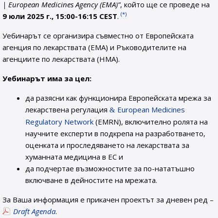
| European Medicines Agency (EMA)”
, който ще се проведе на
(*)
9 юли 2025 г., 15:00-16:15 CEST
.
Уебинарът се организира съвместно от Европейската
агенция по лекарствата (EMA) и Ръководителите на
агенциите по лекарствата (HMA).
Уебинарът има за цел:
да разясни как функционира Европейската мрежа за
лекарствена регулация
European Medicines
Regulatory Network
(EMRN), включително ролята на
научните експерти в подкрепа на разработването,
оценката и проследяването на лекарствата за
хуманната медицина в ЕС и
да подчертае възможностите за по-нататъшно
включване в дейностите на мрежата.
За Ваша информация е прикачен проектът за дневен ред –
Draft Agenda
.