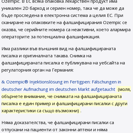
Ozempic. В ЕС всяка опаковка лекарствен продукт има
уникален 2D баркод и сериен номер, така че да може да
бъде проследена в електронна система а целия ЕС. При
сканиране на опаковките на фалшифицирания Ozempic се
оказва, че серийните номера са неактивни, което алармира
операторите за потенциална фалшификация.
Има разлики във външния вид на фалшифицираната
писалка и оригиналната такава. Снимка на
фалшифицираната писалка е публикувана на уебсайта на
регулаторния орган на Германия:
Ozempic® Injektionslösung im Fertigpen: Fälschungen in
deutscher Aufmachung im deutschen Markt aufgetaucht
(моля,
обърнете внимание, че снимката на фалшифицираната
писалка е един пример и фалшифицирани писалки с други
характеристики са също възможни)
.
Няма доказателства, че фалшифицирани писалки са
отпускани на пациенти от законни аптеки и няма