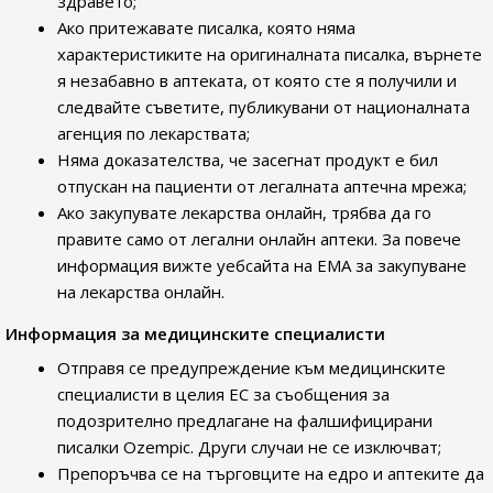
здравето;
Ако притежавате писалка, която няма
характеристиките на оригиналната писалка, върнете
я незабавно в аптеката, от която сте я получили и
следвайте съветите, публикувани от националната
агенция по лекарствата;
Няма доказателства, че засегнат продукт е бил
отпускан на пациенти от легалната аптечна мрежа;
Ако закупувате лекарства онлайн, трябва да го
правите само от легални онлайн аптеки. За повече
информация вижте уебсайта на ЕМА за закупуване
на лекарства онлайн.
Информация за медицинските специалисти
Отправя се предупреждение към медицинските
специалисти в целия ЕС за съобщения за
подозрително предлагане на фалшифицирани
писалки Ozempic. Други случаи не се изключват;
Препоръчва се на търговците на едро и аптеките да