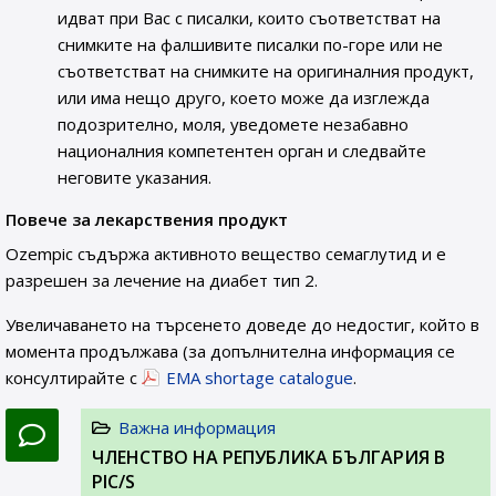
идват при Вас с писалки, които съответстват на
снимките на фалшивите писалки по-горе или не
съответстват на снимките на оригиналния продукт,
или има нещо друго, което може да изглежда
подозрително, моля, уведомете незабавно
националния компетентен орган и следвайте
неговите указания.
Повече за лекарствения продукт
Ozempic съдържа активното вещество семаглутид и е
разрешен за лечение на диабет тип 2.
Увеличаването на търсенето доведе до недостиг, който в
момента продължава (за допълнителна информация се
консултирайте с
EMA shortage catalogue
.
Важна информация
ЧЛЕНСТВО НА РЕПУБЛИКА БЪЛГАРИЯ В
PIC/S