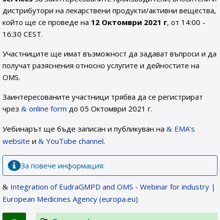
дистрибутори на лекарствени продукти/активни вещества,
който ще се проведе на
12 Октомври 2021 г
, от 14:00 -
16:30 CEST.
Участниците ще имат възможност да задават въпроси и да
получат разяснения относно услугите и дейностите на
OMS.
Заинтересованите участници трябва да се регистрират
чрез
online form
до 05 Октомври 2021 г.
Уебинарът ще бъде записан и публикуван на
EMA’s
website
и
YouTube channel
.
За повече информация:
Integration of EudraGMPD and OMS - Webinar for industry |
European Medicines Agency (europa.eu)