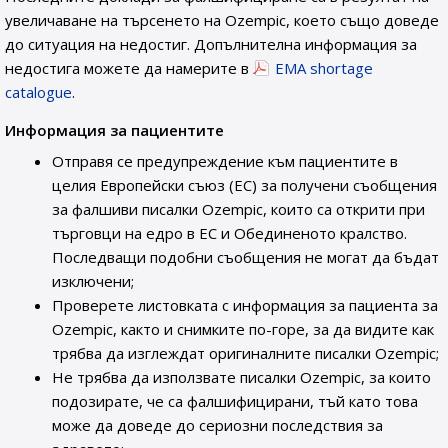
увеличаване на търсенето на Ozempic, което също доведе
до ситуация на недостиг. Допълнителна информация за
недостига можете да намерите в
EMA shortage
catalogue
.
Информация за пациентите
Отправя се предупреждение към пациентите в
целия Европейски съюз (ЕС) за получени съобщения
за фалшиви писалки Ozempic, които са открити при
търговци на едро в ЕС и Обединеното кралство.
Последващи подобни съобщения не могат да бъдат
изключени;
Проверете листовката с информация за пациента за
Ozempic, както и снимките по-горе, за да видите как
трябва да изглеждат оригиналните писалки Ozempic;
Не трябва да използвате писалки Ozempic, за които
подозирате, че са фалшифицирани, тъй като това
може да доведе до сериозни последствия за