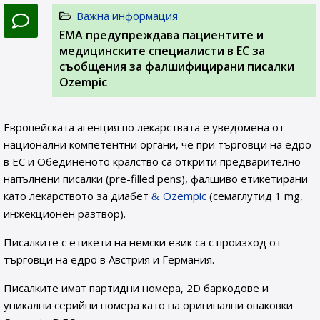
Важна информация
EMA предупреждава пациентите и
медицинските специалисти в ЕС за
съобщения за фалшифицирани писалки
Ozempic
Европейската агенция по лекарствата е уведомена от
национални компетентни органи, че при търговци на едро
в ЕС и Обединеното кралство са открити предварително
напълнени писалки (pre-filled pens), фалшиво етикетирани
като лекарството за диабет
Ozempic
(семаглутид 1 mg,
инжекционен разтвор).
Писалките с етикети на немски език са с произход от
търговци на едро в Австрия и Германия.
Писалките имат партидни номера, 2D баркодове и
уникални серийни номера като на оригинални опаковки