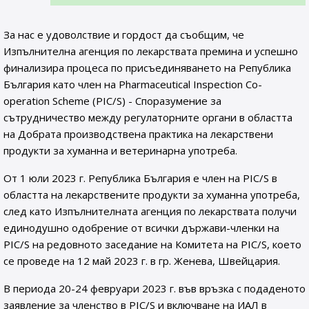
За нас е удоволствие и гордост да съобщим, че
Изпълнителна агенция по лекарствата премина и успешно
финализира процеса по присъединяването на Република
България като член на Pharmaceutical Inspection Co-
operation Scheme (PIC/S) - Споразумение за
сътрудничество между регулаторните органи в областта
на Добрата производствена практика на лекарствени
продукти за хуманна и ветеринарна употреба.
От 1 юли 2023 г. Република България е член на PIC/S в
областта на лекарствените продукти за хуманна употреба,
след като Изпълнителната агенция по лекарствата получи
единодушно одобрение от всички държави-членки на
PIC/S на редовното заседание на Комитета на PIC/S, което
се проведе на 12 май 2023 г. в гр. Женева, Швейцария.
В периода 20-24 февруари 2023 г. във връзка с подаденото
заявление за членство в PIC/S и включване на ИАЛ в