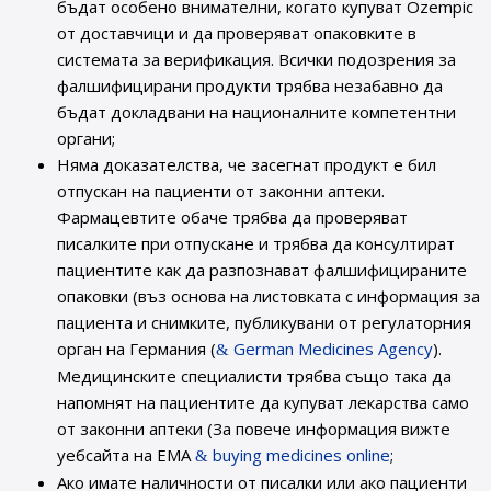
бъдат особено внимателни, когато купуват Ozempic
от доставчици и да проверяват опаковките в
системата за верификация. Всички подозрения за
фалшифицирани продукти трябва незабавно да
бъдат докладвани на националните компетентни
органи;
Няма доказателства, че засегнат продукт е бил
отпускан на пациенти от законни аптеки.
Фармацевтите обаче трябва да проверяват
писалките при отпускане и трябва да консултират
пациентите как да разпознават фалшифицираните
опаковки (въз основа на листовката с информация за
пациента и снимките, публикувани от регулаторния
орган на Германия (
German Medicines Agency
).
Медицинските специалисти трябва също така да
напомнят на пациентите да купуват лекарства само
от законни аптеки (За повече информация вижте
уебсайта на ЕМА
buying medicines online
;
Ако имате наличности от писалки или ако пациенти