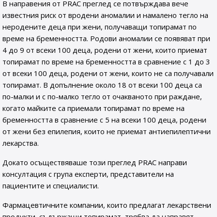
В направения от PRAC преглед се потвърждава вече
известния риск от вродени аномалии и намалено тегло на
неродените деца при жени, получаващи топирамат по
време на бременността. Родови аномалии се появяват при
4 до 9 от всеки 100 деца, родени от жени, които приемат
топирамат по време на бременността в сравнение с 1 до 3
от всеки 100 деца, родени от жени, които не са получавали
топирамат. В допълнение около 18 от всеки 100 деца са
по-малки и с по-малко тегло от очакваното при раждане,
когато майките са приемали топирамат по време на
бременността в сравнение с 5 на всеки 100 деца, родени
от жени без епилепия, които не приемат антиепилептични
лекарства.
Докато осъществяваше този преглед PRAC направи
консултация с група експерти, представители на
пациентите и специалисти.
Фармацевтичните компании, които предлагат лекарствени
продукти, съдържащи топирамат, трябва да направят