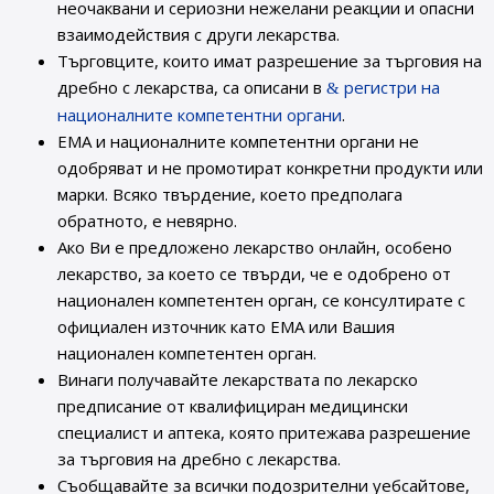
неочаквани и сериозни нежелани реакции и опасни
взаимодействия с други лекарства.
Търговците, които имат разрешение за търговия на
дребно с лекарства, са описани в
регистри на
националните компетентни органи
.
ЕМА и националните компетентни органи не
одобряват и не промотират конкретни продукти или
марки. Всяко твърдение, което предполага
обратното, е невярно.
Ако Ви е предложено лекарство онлайн, особено
лекарство, за което се твърди, че е одобрено от
национален компетентен орган, се консултирате с
официален източник като ЕМА или Вашия
национален компетентен орган.
Винаги получавайте лекарствата по лекарско
предписание от квалифициран медицински
специалист и аптека, която притежава разрешение
за търговия на дребно с лекарства.
Съобщавайте за всички подозрителни уебсайтове,