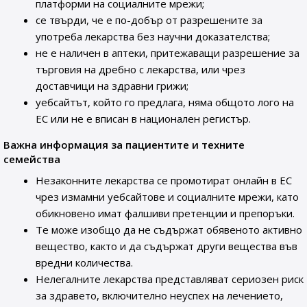
платформи на социалните мрежи;
се твърди, че е по-добър от разрешените за
употреба лекарства без научни доказателства;
не е наличен в аптеки, притежаващи разрешение за
търговия на дребно с лекарства, или чрез
доставчици на здравни грижи;
уебсайтът, който го предлага, няма общото лого на
ЕС или не е вписан в национален регистър.
Важна информация за пациентите и техните
семейства
Незаконните лекарства се промотират онлайн в ЕС
чрез измамни уебсайтове и социалните мрежи, като
обикновено имат фалшиви претенции и препоръки.
Те може изобщо да не съдържат обявеното активно
вещество, както и да съдържат други вещества във
вредни количества.
Нелегалните лекарства представляват сериозен риск
за здравето, включително неуспех на лечението,