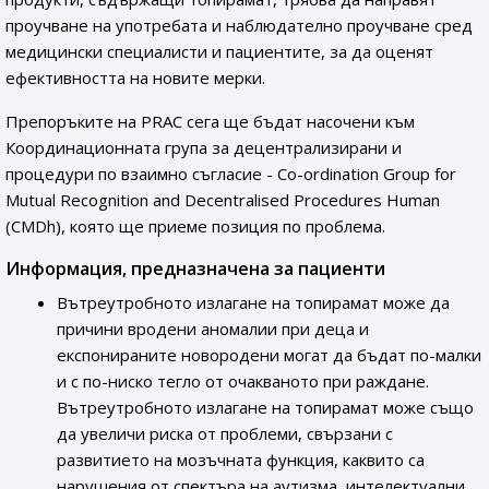
проучване на употребата и наблюдателно проучване сред
медицински специалисти и пациентите, за да оценят
ефективността на новите мерки.
Препоръките на PRAC сега ще бъдат насочени към
Координационната група за децентрализирани и
процедури по взаимно съгласие - Co-ordination Group for
Mutual Recognition and Decentralised Procedures Human
(CMDh), която ще приеме позиция по проблема.
Информация, предназначена за пациенти
Вътреутробното излагане на топирамат може да
причини вродени аномалии при деца и
експонираните новородени могат да бъдат по-малки
и с по-ниско тегло от очакваното при раждане.
Вътреутробното излагане на топирамат може също
да увеличи риска от проблеми, свързани с
развитието на мозъчната функция, каквито са
нарушения от спектъра на аутизма, интелектуални