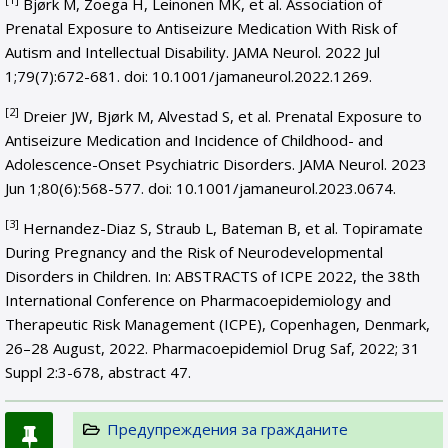
Bjørk M, Zoega H, Leinonen MK, et al. Association of
Prenatal Exposure to Antiseizure Medication With Risk of
Autism and Intellectual Disability. JAMA Neurol. 2022 Jul
1;79(7):672-681. doi: 10.1001/jamaneurol.2022.1269.
[2]
Dreier JW, Bjørk M, Alvestad S, et al. Prenatal Exposure to
Antiseizure Medication and Incidence of Childhood- and
Adolescence-Onset Psychiatric Disorders. JAMA Neurol. 2023
Jun 1;80(6):568-577. doi: 10.1001/jamaneurol.2023.0674.
[3]
Hernandez-Diaz S, Straub L, Bateman B, et al. Topiramate
During Pregnancy and the Risk of Neurodevelopmental
Disorders in Children. In: ABSTRACTS of ICPE 2022, the 38th
International Conference on Pharmacoepidemiology and
Therapeutic Risk Management (ICPE), Copenhagen, Denmark,
26–28 August, 2022. Pharmacoepidemiol Drug Saf, 2022; 31
Suppl 2:3-678, abstract 47.
Предупреждения за гражданите