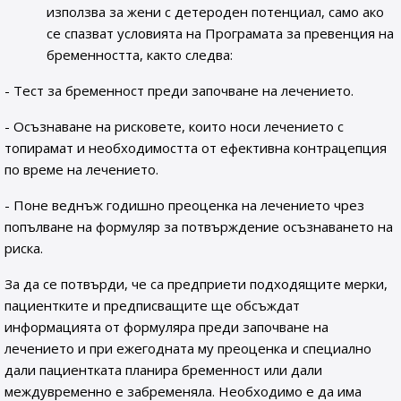
използва за жени с детероден потенциал, само ако
се спазват условията на Програмата за превенция на
бременността, както следва:
- Тест за бременност преди започване на лечението.
- Осъзнаване на рисковете, които носи лечението с
топирамат и необходимостта от ефективна контрацепция
по време на лечението.
- Поне веднъж годишно преоценка на лечението чрез
попълване на формуляр за потвърждение осъзнаването на
риска.
За да се потвърди, че са предприети подходящите мерки,
пациентките и предписващите ще обсъждат
информацията от формуляра преди започване на
лечението и при ежегодната му преоценка и специално
дали пациентката планира бременност или дали
междувременно е забременяла. Необходимо е да има