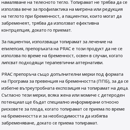
намаляване на телесното тегло. Топирамат не трябва да се
използва вече за профилактика на мигрена или редукция
на теглото при бременност, а пациентки, които могат да
забременеят, трябва да използват ефективна
контрцепция, докато го приемат.
За пациентки, използващи топирамат за лечение на
епилепсия, препоръката на PRAC е този продукт да не се
използва по време на бременност, освен в случаи, когато
липсват подходящи терапевтични алтернативи.
PRAC препоръча също допълнителни мерки под формата
на Програма за превенция на бременността (ППБ), за да се
избегне вътреутробната експозиция на топирамат на деца.
Съгласно тези мерки, всяка жена или момиче с детероден
потенциал ще бъдат специално информирани относно
рисковете за плода, когато топирамат се приема по време
на бременността и за необходимостта да избягва
забременяване, докато се приема топирамат.