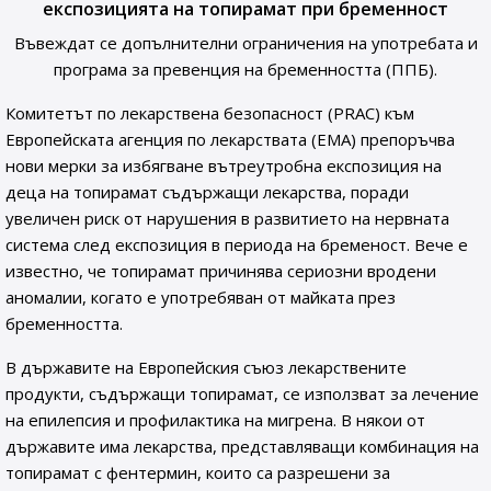
експозицията на топирамат при бременност
Въвеждат се допълнителни ограничения на употребата и
програма за превенция на бременността (ППБ).
Комитетът по лекарствена безопасност (PRAC) към
Европейската агенция по лекарствата (ЕМА) препоръчва
нови мерки за избягване вътреутробна експозиция на
деца на топирамат съдържащи лекарства, поради
увеличен риск от нарушения в развитието на нервната
система след експозиция в периода на бременост. Вече е
известно, че топирамат причинява сериозни вродени
аномалии, когато е употребяван от майката през
бременността.
В държавите на Европейския съюз лекарствените
продукти, съдържащи топирамат, се използват за лечение
на епилепсия и профилактика на мигрена. В някои от
държавите има лекарства, представляващи комбинация на
топирамат с фентермин, които са разрешени за