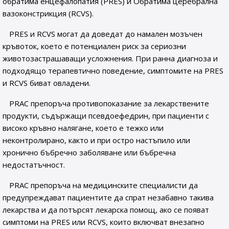
обратима енцефалопатия (PRES) и Обратима церебрална
вазоконстрикция (RCVS).
PRES и RCVS могат да доведат до намален мозъчен
кръвоток, което е потенциален риск за сериозни
животозастрашаващи усложнения. При ранна диагноза и
подходящо терапевтично поведение, симптомите на PRES
и RCVS биват овладени.
PRAC препоръча противопоказание за лекарствените
продукти, съдържащи псевдоефедрин, при пациенти с
високо кръвно налягане, което е тежко или
неконтролирано, както и при остро настъпило или
хронично бъбречно заболяване или бъбречна
недостатъчност.
PRAC препоръча на медицинските специалисти да
предупреждават пациентите да спрат незабавно такива
лекарства и да потърсят лекарска помощ, ако се появат
симптоми на PRES или RCVS, които включват внезапно