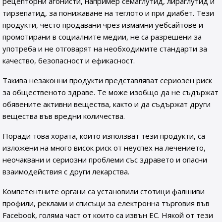
рецепторни агонисти, например семаглутид, лираглутид и
тирзепатид, за понижаване на теглото и при диабет. Тези
продукти, често продавани чрез измамни уебсайтове и
промотирани в социалните медии, не са разрешени за
употреба и не отговарят на необходимите стандарти за
качество, безопасност и ефикасност.
Такива незаконни продукти представляват сериозен риск
за общественото здраве. Те може изобщо да не съдържат
обявените активни вещества, както и да съдържат други
вещества във вредни количества.
Поради това хората, които използват тези продукти, са
изложени на много висок риск от неуспех на лечението,
неочаквани и сериозни проблеми със здравето и опасни
взаимодействия с други лекарства.
Компетентните органи са установили стотици фалшиви
профили, реклами и списъци за електронна търговия във
Facebook, голяма част от които са извън ЕС. Някой от тези