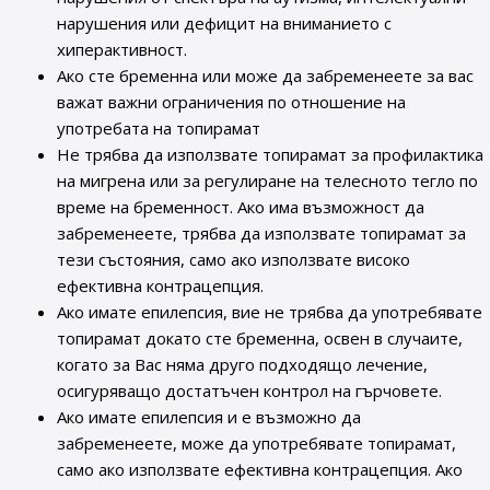
нарушения или дефицит на вниманието с
хиперактивност.
Ако сте бременна или може да забременеете за вас
важат важни ограничения по отношение на
употребата на топирамат
Не трябва да използвате топирамат за профилактика
на мигрена или за регулиране на телесното тегло по
време на бременност. Ако има възможност да
забременеете, трябва да използвате топирамат за
тези състояния, само ако използвате високо
ефективна контрацепция.
Ако имате епилепсия, вие не трябва да употребявате
топирамат докато сте бременна, освен в случаите,
когато за Вас няма друго подходящо лечение,
осигуряващо достатъчен контрол на гърчовете.
Ако имате епилепсия и е възможно да
забременеете, може да употребявате топирамат,
само ако използвате ефективна контрацепция. Ако