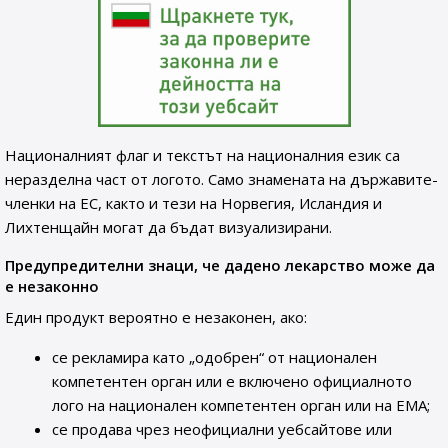
Националният флаг и текстът на националния език са
неразделна част от логото. Само знамената на държавите-
членки на ЕС, както и тези на Норвегия, Исландия и
Лихтенщайн могат да бъдат визуализирани.
Предупредителни знаци, че дадено лекарство може да
е незаконно
Един продукт вероятно е незаконен, ако:
се рекламира като „одобрен“ от национален
компетентен орган или е включено официалното
лого на национален компетентен орган или на ЕМА;
се продава чрез неофициални уебсайтове или