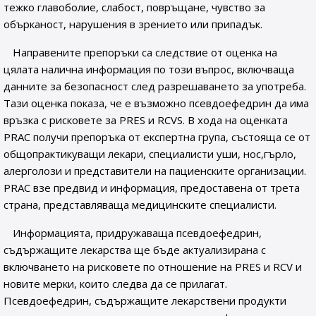
тежко главоболие, слабост, повръщане, чувство за
обърканост, нарушения в зрението или припадък.
Направените препоръки са следствие от оценка на
цялата налична информация по този въпрос, включваща
данните за безопасност след разрешаването за употреба.
Тази оценка показа, че е възможно псевдоефедрин да има
връзка с рисковете за PRES и RCVS. В хода на оценката
PRAC получи препоръка от експертна група, състояща се от
общопрактикуващи лекари, специалисти уши, нос,гърло,
алерголози и представители на пациенските организации.
PRAC взе предвид и информация, предоставена от трета
страна, представляваща медицинските специалисти.
Информацията, придружаваща псевдоефедрин,
съдържащите лекарства ще бъде актуализирана с
включването на рисковете по отношение на PRES и RCV и
новите мерки, които следва да се прилагат.
Псевдоефедрин, съдържащите лекарствени продукти