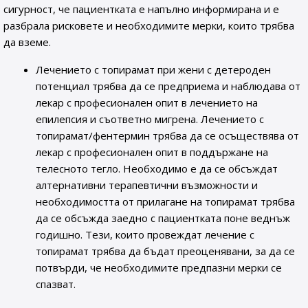
сигурност, че пациентката е напълно информирана и е
разбрала рисковете и необходимите мерки, които трябва
да вземе.
Лечението с топирамат при жени с детероден
потенциал трябва да се предприема и наблюдава от
лекар с професионален опит в лечението на
епилепсия и съответно мигрена. Лечението с
топирамат/фентермин трябва да се осъществява от
лекар с професионален опит в поддържане на
телесното тегло. Необходимо е да се обсъждат
алтернативни терапевтични възможности и
необходимостта от прилагане на топирамат трябва
да се обсъжда заедно с пациентката поне веднъж
годишно. Тези, които провеждат лечение с
топирамат трябва да бъдат преоценявани, за да се
потвърди, че необходимите предпазни мерки се
спазват.