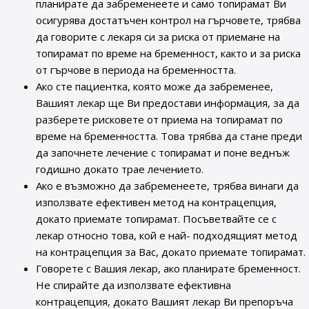
планирате да забременеете и само топирамат Ви
осигурява достатъчен контрол на гърчовете, трябва
да говорите с лекаря си за риска от приемане на
топирамат по време на бременност, както и за риска
от гърчове в периода на бременността.
Ако сте пациентка, която може да забременее,
Вашият лекар ще Ви предостави информация, за да
разберете рисковете от приема на топирамат по
време на бременността. Това трябва да стане преди
да започнете лечение с топирамат и поне веднъж
годишно докато трае лечението.
Ако е възможно да забременеете, трябва винаги да
използвате ефективен метод на контрацепция,
докато приемате топирамат. Посъветвайте се с
лекар относно това, кой е най- подходящият метод
на контрацепция за Вас, докато приемате топирамат.
Говорете с Вашия лекар, ако планирате бременност.
Не спирайте да използвате ефективна
контрацепция, докато Вашият лекар Ви препоръча