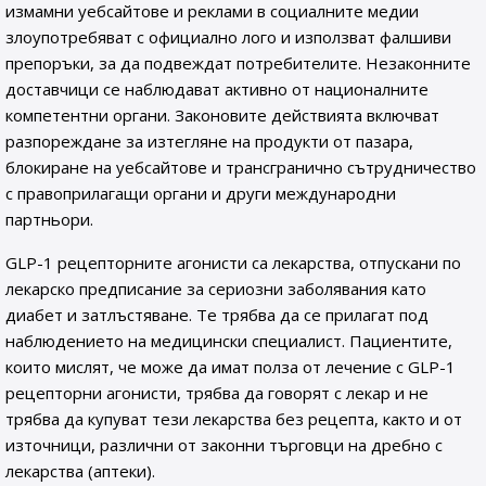
измамни уебсайтове и реклами в социалните медии
злоупотребяват с официално лого и използват фалшиви
препоръки, за да подвеждат потребителите. Незаконните
доставчици се наблюдават активно от националните
компетентни органи. Законовите действията включват
разпореждане за изтегляне на продукти от пазара,
блокиране на уебсайтове и трансгранично сътрудничество
с правоприлагащи органи и други международни
партньори.
GLP-1 рецепторните агонисти са лекарства, отпускани по
лекарско предписание за сериозни заболявания като
диабет и затлъстяване. Те трябва да се прилагат под
наблюдението на медицински специалист. Пациентите,
които мислят, че може да имат полза от лечение с GLP-1
рецепторни агонисти, трябва да говорят с лекар и не
трябва да купуват тези лекарства без рецепта, както и от
източници, различни от законни търговци на дребно с
лекарства (аптеки).