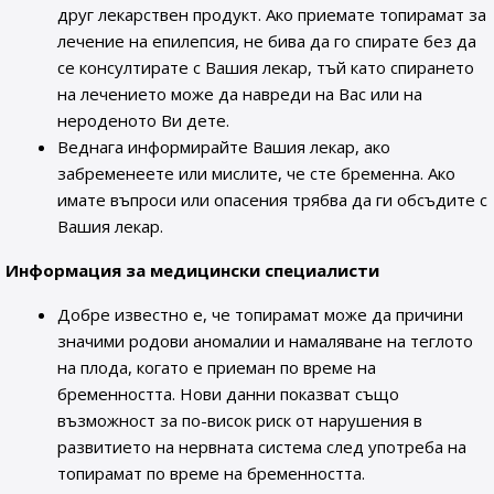
друг лекарствен продукт. Ако приемате топирамат за
лечение на епилепсия, не бива да го спирате без да
се консултирате с Вашия лекар, тъй като спирането
на лечението може да навреди на Вас или на
нероденото Ви дете.
Веднага информирайте Вашия лекар, ако
забременеете или мислите, че сте бременна. Ако
имате въпроси или опасения трябва да ги обсъдите с
Вашия лекар.
Информация за медицински специалисти
Добре известно е, че топирамат може да причини
значими родови аномалии и намаляване на теглото
на плода, когато е приеман по време на
бременността. Нови данни показват също
възможност за по-висок риск от нарушения в
развитието на нервната система след употреба на
топирамат по време на бременността.