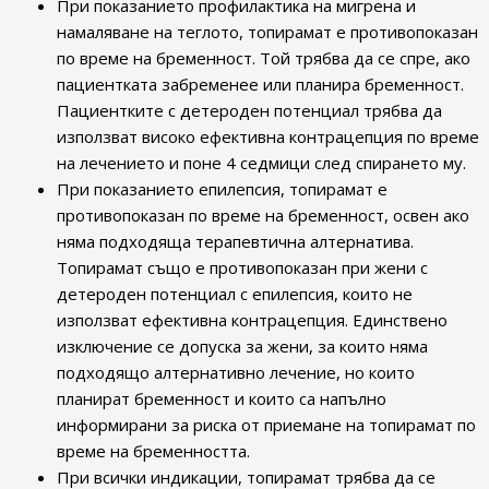
При показанието профилактика на мигрена и
намаляване на теглото, топирамат е противопоказан
по време на бременност. Той трябва да се спре, ако
пациентката забременее или планира бременност.
Пациентките с детероден потенциал трябва да
използват високо ефективна контрацепция по време
на лечението и поне 4 седмици след спирането му.
При показанието епилепсия, топирамат е
противопоказан по време на бременност, освен ако
няма подходяща терапевтична алтернатива.
Топирамат също е противопоказан при жени с
детероден потенциал с епилепсия, които не
използват ефективна контрацепция. Единствено
изключение се допуска за жени, за които няма
подходящо алтернативно лечение, но които
планират бременност и които са напълно
информирани за риска от приемане на топирамат по
време на бременността.
При всички индикации, топирамат трябва да се