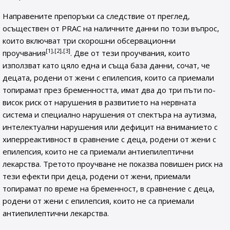
Направените препоръки са следствие от преглед,
осъществен от PRAC на наличните данни по този въпрос,
които включват три скорошни обсервационни
[1],[2],[3]
проучвания
. Две от тези проучвания, които
използват като цяло една и съща база данни, сочат, че
децата, родени от жени с епилепсия, които са приемали
топирамат през бременността, имат два до три пъти по-
висок риск от нарушения в развитието на нервната
система и специално нарушения от спектъра на аутизма,
интелектуални нарушения или дефицит на вниманието с
хиперреактивност в сравнение с деца, родени от жени с
епилепсия, които не са приемали антиепилептични
лекарства. Третото проучване не показва повишен риск на
тези ефекти при деца, родени от жени, приемали
топирамат по време на бременност, в сравнение с деца,
родени от жени с епилепсия, които не са приемали
антиепилептични лекарства.