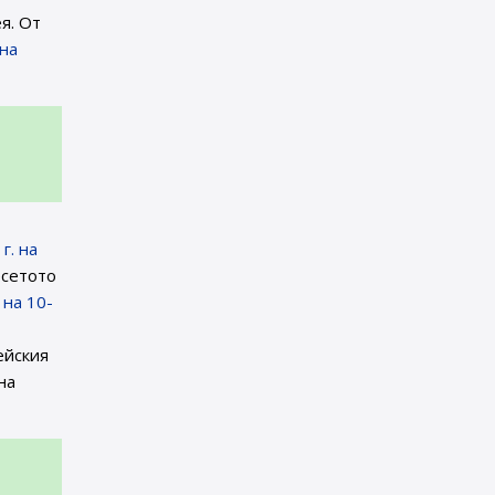
я. От
на
г. на
есетото
 на 10-
ейския
на