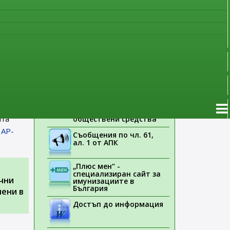
фия
наблюдение
Указания на ЕМА
Лекарствени продукти
без лекарско
предписание
нуари
Новоразрешени за
употреба лекарствени
продукти
а
Електронен списък на
медицинските изделия,
ията на
заплащани с
ата
обществени средства
 AP-
Съобщения по чл. 61,
ал. 1 от АПК
„Плюс мен“ -
специализиран сайт за
чни
имунизациите в
България
чени в
Достъп до информация