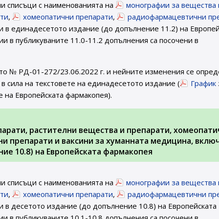
ни списъци с наименованията на
монографии за вещества 
ати
,
хомеопатични препарати
,
радиофармацевтични пр
 в единадесетото издание (до допълнение 11.2) на Европей
и в публикуваните 11.0-11.2 допълнения са посочени в
то № РД-01-272/23.06.2022 г. и нейните изменения се опред
в сила на текстовете на единадесетото издание (
График
е на Европейската фармакопея).
парати, растителни вещества и препарати, хомеопати
и препарати и ваксини за хуманната медицина, вклю
ие 10.8) на Европейската фармакопея
ни списъци с наименованията на
монографии за вещества 
ати
,
хомеопатични препарати
,
радиофармацевтични пр
 в десетото издание (до допълнение 10.8) на Европейската
и в публикуваните 10.1-10.8 допълнения са посочени в