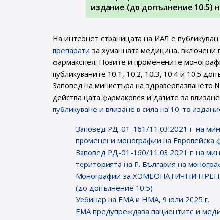
издание (до допълнение 10.5) 
На интернет страницата на ИАЛ e публикуван
препарати
за хуманната медицина, включени в
фармакопея. Новите и променените монографи
публикуваните 10.1, 10.2, 10.3, 10.4 и 10.5 до
Заповед на министъра на здравеопазването №
действащата фармакопея и датите за влизане 
публикуване и влизане в сила на 10-то издан
Заповед РД-01-161/11.03.2021 г. на мин
променени монографии на Европейска 
Заповед РД-01-160/11.03.2021 г. на мин
територията на Р. България на моногра
Монографии за ХОМЕОПАТИЧНИ ПРЕПАРА
(до допълнение 10.5)
Уебинар на ЕМА и НМА, 9 юли 2025 г.
EMA предупреждава пациентите и меди