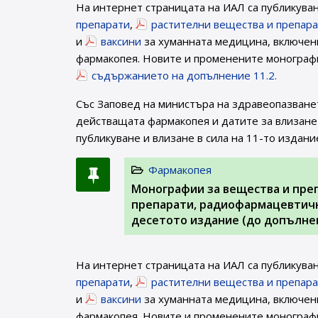
На интернет страницата на ИАЛ са публикува
препарати
,
растителни вещества и препар
и
ваксини
за хуманната медицина, включени
фармакопея. Новите и променените монографи
съдържанието на допълнение 11.2.
Със Заповед на министъра на здравеопазване
действащата фармакопея и датите за влизане 
публикуване и влизане в сила на 11-то издани
Фармакопея
Монографии за вещества и пре
препарати, радиофармацевтичн
десетото издание (до допълнен
На интернет страницата на ИАЛ са публикува
препарати
,
растителни вещества и препар
и
ваксини
за хуманната медицина, включени
фармакопея. Новите и променените монографи