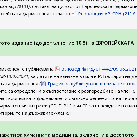
азтвор (0131)
, съставляващи част от Европейската фармакопе
опейската фармакопея съгласно
Резолюция AP-CPH (21) 6 
етото издание (до допълнение 10.8) на ЕВРОПЕЙСКАТА
рмакопея” е публикувана
Заповед № РД-01-442/09.06.2021 
 58/13.07.2021)
за датите на влизане в сила в Р. България на д
ската фармакопея (
График за публикуване и влизане в сила
тите са определени в съответствие с разпоредбите на член 6,
 на Европейската фармакопея и съгласно решенията на Европ
армацевтични грижи (CD-P-PH) към СЕ за въвеждане в сила 
риториите на държавите-членки.
парати за хуманната медицина, включени в десетото