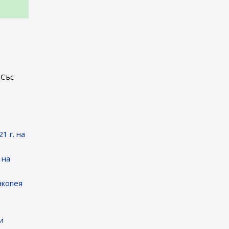
. Със
т
1 г. на
 на
акопея
и