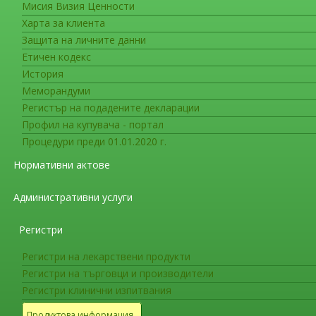
Мисия Визия Ценности
Фармакопея
Харта за клиента
Дати на влизане в сила на допъ
Защита на личните данни
Европейската фармакопея
Етичен кодекс
История
На интернет страницата на ИАЛ в раздел “
Меморандуми
министъра на здравеопазването
(обн. в ДВ бр.
Регистър на подадените декларации
допълнения 11.4, 11.5 и 11.6
към единадесет
Профил на купувача - портал
съответствие с разпоредбите на член 6, пара
Процедури преди 01.01.2020 г.
и съгласно
Резолюция AP-CPH (23) 1
,
Ре
Нормативни актове
Европа за въвеждането им в сила на територ
Административни услуги
Фармакопея
Заповед РД-01-118/02.03.2023 г
Регистри
2023 г. на територията на Р. Б
Регистри на лекарствени продукти
Регистри на търговци и производители
На интернет страницата на ИАЛ в раздел “Фа
Регистри клинични изпитвания
министъра на здравеопазването
за
отпадане 
Продуктова информация