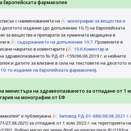
на Европейската фармакопея
 списък с наименованията на
монографии за вещества и
 десетото издание (до допълнение 10.7) на Европейската
и за вещества и препарати за хуманната медицина в
ени в
съдържанието на допълнение 10.7
. Промените в
исани накратко в коментарите (
10.6.Коментар
и
 на здравеопазването № РД-01-159/06.06.2019 г. и нейните
пея и датите за влизане в сила на текстовете на десетото 
а 10-то издание на Европейската фармакопея
).
. на министъра на здравеопазването за отпадане от 1 
ългария на монографии от ЕФ
рмакопея” е публикувана
Заповед РД-01-688/06.08.2021 г.
 71/27.08.2021)
за отпадане от 1 юли 2022 г. на територията на
291), Рибено масло от черен дроб на треска (тип В) (1193)
и