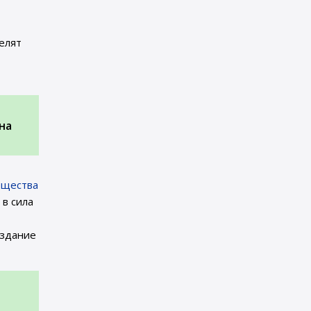
елят
на
ещества
 в сила
издание