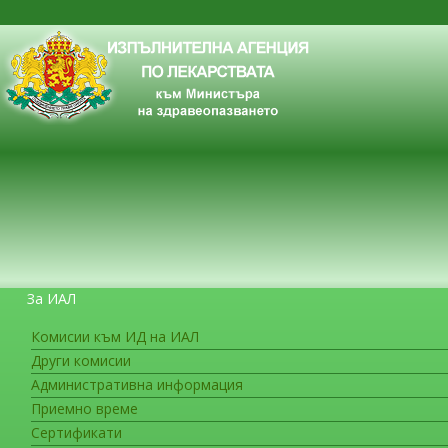
За ИАЛ
Комисии към ИД на ИАЛ
Други комисии
ЗА ГРАЖДАНИТЕ
Административна информация
Приемно време
Сертификати