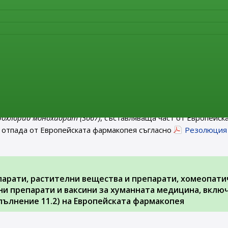
т от Европейската фармакопея. От същата дата тази моногра
Резолюция AP-CPH (22) 4 на Съвета на Европа
.
 на министъра на здравеопазването за отпадане от 1 я
ългария на монографии от Европейската фармакопея
рмакопея” е публикувана
Заповед РД-01-62/06.02.2023 г. н
 18/24.02.2023 г.)
за
отпадане от 1 януари 2024 г.
на територ
рохлорид монохидрат (3067)
, съставляваща част от Европейск
 отпада от Европейската фармакопея съгласно
Резолюция
парати, растителни вещества и препарати, хомеопати
и препарати и ваксини за хуманната медицина, вклю
ълнение 11.2) на Европейската фармакопея