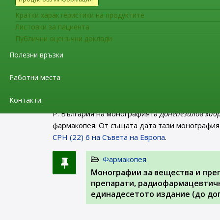
Диетилстилбестрол (0484)
, съставляваща час
отпада от Европейската фармакопея съгласно
Кратки характеристики на продуктите
Листовки за пациента
Фармакопея
Публични оценъчни доклади
Заповед РД-01-62/06.02.2023 г.
Полезни връзки
2024 г. на територията на Р. Б
Работни места
На интернет страницата на ИАЛ в раздел “Фа
Контакти
министъра на здравеопазването
(обн. в ДВ бр.
Р. България на монографията
Донепезилов хид
фармакопея. От същата дата тази монография
CPH (22) 6 на Съвета на Европа
.
Фармакопея
Монографии за вещества и пре
препарати, радиофармацевтичн
единадесетото издание (до доп