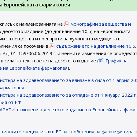
на Европейската фармакопея
 списък с наименованията на
монографии за вещества и
 десетото издание (до допълнение 10.5) на Европейската
и за вещества и препарати за хуманната медицина в
пълнения са посочени в
съдържанието на допълнение 10.5
 РД-01-159/06.06.2019 г. и нейните изменения се определя
в сила на текстовете на десетото издание (
График за
ие на Европейската фармакопея
).
истъра на здравеопазването за влизане в сила от 1 април 202
фармакопея
истъра на здравеопазването за отпадане от 1 януари 2022 г.
фия от ЕФ
ТИ, включени в десетото издание на Европейската фарм
цинските специалисти в ЕС за съобщения за фалшифициран