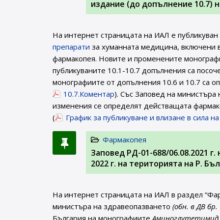
издание (до допълнение 10.7) 
На интернет страницата на ИАЛ e публикуван
препарати
за хуманната медицина, включени в
фармакопея. Новите и променените монографи
публикуваните 10.1-10.7 допълнения са посоч
монографиите от допълнения 10.6 и 10.7 са оп
10.7.Коментар
). Със Заповед на министъра
изменения се определят действащата фармако
(
График за публикуване и влизане в сила н
Фармакопея
Заповед РД-01-688/06.08.2021 г
2022 г. на територията на Р. Б
На интернет страницата на ИАЛ в раздел “Фа
министъра на здравеопазването
(обн. в ДВ бр.
България на монографиите
Аминоглутетимид (1