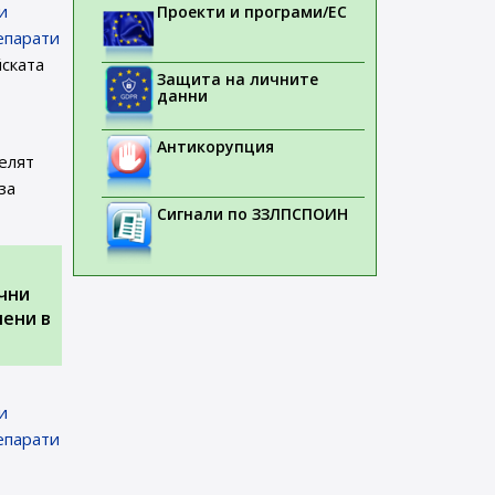
и
Проекти и програми/ЕС
епарати
ската
Защита на личните
данни
Антикорупция
елят
за
Сигнали по ЗЗЛПСПОИН
чни
чени в
и
епарати