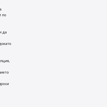
а
т по
и да
докато
епция,
нието
проси