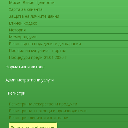
Мисия Визия Ценности
Съобщения във връзка с лекарс
Харта за клиента
Комитетът по лекарствена безо
Защита на личните данни
от сериозни нежелани ефекти 
Етичен кодекс
История
Комитетът по лекарствена безопасност (PRAC
Меморандуми
препоръки за лекарствата, съдържащи псевдо
Регистър на подадените декларации
обратима енцефалопатия (PRES) и Обратима ц
Профил на купувача - портал
Процедури преди 01.01.2020 г.
PRES и RCVS могат да доведат до намален м
животозастрашаващи усложнения. При ранна 
Нормативни актове
PRES и RCVS биват овладени.
Административни услуги
PRAC препоръча противопоказание за лекар
високо кръвно налягане, което е тежко или н
Регистри
заболяване или бъбречна недостатъчност.
Регистри на лекарствени продукти
PRAC препоръча на медицинските специалис
Регистри на търговци и производители
лекарства и да потърсят лекарска помощ, ако 
Регистри клинични изпитвания
тежко главоболие, слабост, повръщане, чувст
Продуктова информация