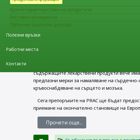
Направените препоръки са следствие от оце
Кратки характеристики на продуктите
данните за безопасност след разрешаването 
Листовки за пациента
има връзка с рисковете за PRES и RCVS. В ход
Публични оценъчни доклади
се от общопрактикуващи лекари, специалисти 
Полезни връзки
организации. PRAC взе предвид и информация
специалисти.
Работни места
Информацията, придружаваща псевдоефедри
Контакти
на рисковете по отношение на PRES и RCV и н
съдържащите лекарствени продукти вече им
предпазни мерки за намаляване на сърдечно-
кръвоснабдяване на сърцето и мозъка.
Сега препоръките на PRAC ще бъдат предос
приемане на окончателно становище на Европе
Прочети още...