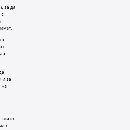
, за да
 с
е
рамат.
ха
ат
 да
да
 и за
 на
о
, които
цяло