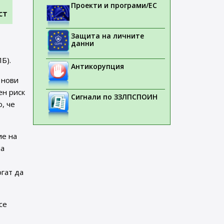
Проекти и програми/ЕС
ст
Защита на личните
данни
Б).
Антикорупция
 нови
ен риск
Сигнали по ЗЗЛПСПОИН
, че
ие на
на
огат да
се