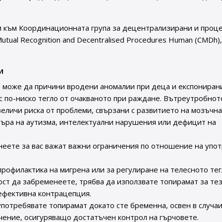
и към Координационната група за децентрализирани и проц
Mutual Recognition and Decentralised Procedures Human (CMDh)
и
 може да причини вродени аномалии при деца и експониран
с по-ниско тегло от очакваното при раждане. Вътреутробнот
еличи риска от проблеми, свързани с развитието на мозъчн
търа на аутизма, интелектуални нарушения или дефицит на
неете за вас важат важни ограничения по отношение на упо
профилактика на мигрена или за регулиране на телесното тег
ст да забременеете, трябва да използвате топирамат за те
 ефективна контрацепция.
употребявате топирамат докато сте бременна, освен в случаи
чение, осигуряващо достатъчен контрол на гърчовете.