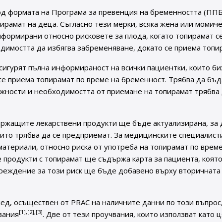
 формата на Програма за превенция на бременността (ППБ)
ирамат на деца. Съгласно тези мерки, всяка жена или момиче
ормирани относно рисковете за плода, когато топирамат с
димостта да избягва забременяване, докато се приема топи
сигурят пълна информираност на всички пациентки, които би
се приема топирамат по време на бременност. Трябва да бъд
жности и необходимостта от приемане на топирамат трябва
ржащите лекарствени продукти ще бъде актуализирана, за 
ито трябва да се предприемат. За медицинските специалисти
атериали, относно риска от употреба на топирамат по време
е продукти с топирамат ще съдържа карта за пациента, коят
преждение за този риск ще бъде добавено върху вторичната
ед, осъществен от PRAC на наличните данни по този въпрос
[1],[2],[3]
вания
. Две от тези проучвания, които използват като 