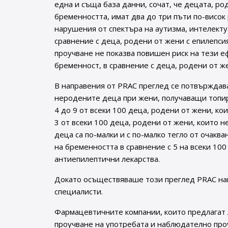
една и съща база данни, сочат, че децата, ро
бременността, имат два до три пъти по-висок
нарушения от спектъра на аутизма, интелект
сравнение с деца, родени от жени с епилепси
проучване не показва повишен риск на тези е
бременност, в сравнение с деца, родени от же
В направения от PRAC преглед се потвърждава
неродените деца при жени, получаващи топир
4 до 9 от всеки 100 деца, родени от жени, ко
3 от всеки 100 деца, родени от жени, които н
деца са по-малки и с по-малко тегло от очакв
на бременността в сравнение с 5 на всеки 100
антиепилептични лекарства.
Докато осъществяваше този преглед PRAC нап
специалисти.
Фармацевтичните компании, които предлагат 
проучване на употребата и наблюдателно про