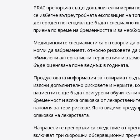
PRAC препоръча също допълнителни мерки под
се избегне вътреутробната експозиция на топ
детероден потенциал ще бъдат специално инф
приема по време на бременността и за необхо
Медицинските специалисти са отговорни да о
могли да забременеят, относно рисковете да 
обмислени алтернативни терапевтични възмо
бъде оценявана поне веднъж в годината.
Продуктовата информация за топирамат съдъ
изясни допълнително рисковете и мерките, ко
пациентите ще бъдат осигурени обучителни м
бременност и всяка опаковка от лекарственит
напомня за тези рискове. Ясно видимо преду
опаковка на лекарствата.
Направените препоръки са следствие от прегл
включват три скорошни обсервационни проуч