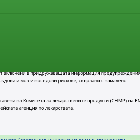
нка на цялата налична информация по този въпрос, включва
за употреба. Тази оценка показа, че е възможно псевдоефед
а на оценката PRAC получи препоръка от експертна група, съ
уши, нос,гърло, алерголози и представители на пациенските
, предоставена от трета страна, представляваща медицинск
н, съдържащите лекарства ще бъде актуализирана с вклю
овите мерки, които следва да се прилагат. Псевдоефедрин,
ат включени в придружаващата информация предупреждения
съдови и мозъчносъдови рискове, свързани с намалено
тавени на Комитета за лекарствените продукти (CHMP) на Е
йската агенция по лекарствата.