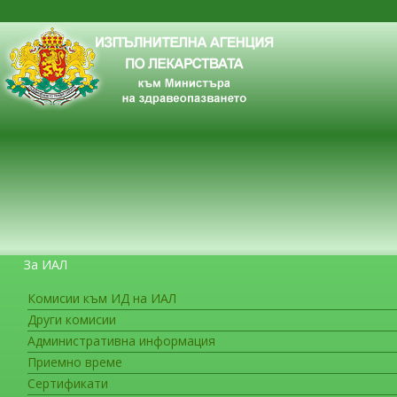
За ИАЛ
Комисии към ИД на ИАЛ
Други комисии
ЗА ГРАЖДАНИТЕ
Административна информация
Приемно време
Сертификати