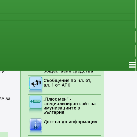
наблюдение
ща
Указания на ЕМА
рин да
Лекарствени продукти
стояща
без лекарско
предписание
ите
Новоразрешени за
употреба лекарствени
продукти
чването
Електронен списък на
медицинските изделия,
заплащани с
обществени средства
 и
Съобщения по чл. 61,
ал. 1 от АПК
МА за
„Плюс мен“ -
специализиран сайт за
имунизациите в
България
Достъп до информация