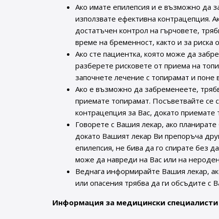
Ако имате епилепсия и е възможно да з
използвате ефективна контрацепция. А
достатъчен контрол на гърчовете, трябв
време на бременност, както и за риска 
Ако сте пациентка, която може да забр
разберете рисковете от приема на топи
започнете лечение с топирамат и поне
Ако е възможно да забременеете, тряб
приемате топирамат. Посъветвайте се с
контрацепция за Вас, докато приемате 
Говорете с Вашия лекар, ако планирате
докато Вашият лекар Ви препоръча друг
епилепсия, не бива да го спирате без д
може да навреди на Вас или на нероден
Веднага информирайте Вашия лекар, ак
или опасения трябва да ги обсъдите с В
Информация за медицински специалисти