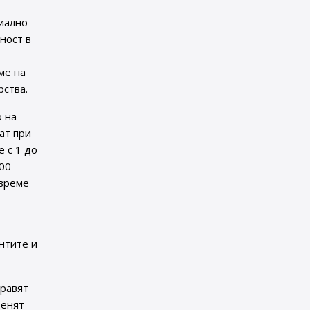
циално
ност в
ме на
рства.
о на
ат при
 с 1 до
100
 време
нтите и
правят
ценят