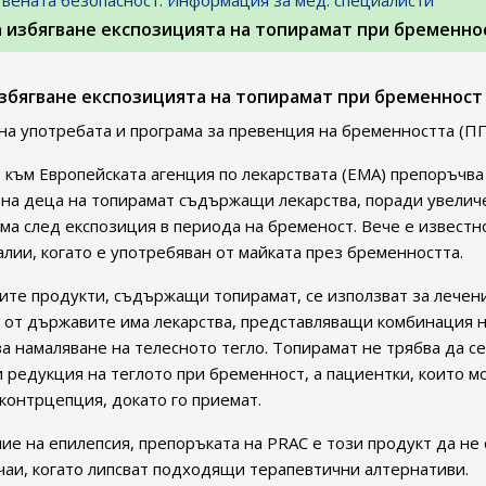
твената безопасност. Информация за мед. специалисти
а избягване експозицията на топирамат при бременно
збягване експозицията на топирамат при бременност
а употребата и програма за превенция на бременността (ПП
 към Европейската агенция по лекарствата (ЕМА) препоръчва
 на деца на топирамат съдържащи лекарства, поради увелич
ма след експозиция в периода на бременост. Вече е известно
ии, когато е употребяван от майката през бременността.
ите продукти, съдържащи топирамат, се използват за лечен
и от държавите има лекарства, представляващи комбинация 
а намаляване на телесното тегло. Топирамат не трябва да се
 редукция на теглото при бременност, а пациентки, които м
контрцепция, докато го приемат.
ие на епилепсия, препоръката на PRAC е този продукт да не 
учаи, когато липсват подходящи терапевтични алтернативи.