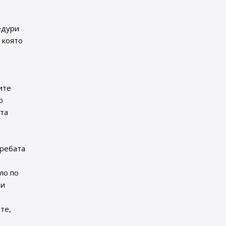
едури
, която
ите
о
ата
требата
ло по
зи
те,