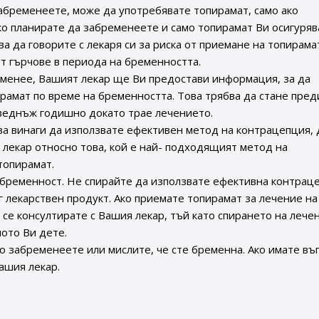
абременеете, може да употребявате топирамат, само ако
ко планирате да забременеете и само топирамат Ви осигуряв
а да говорите с лекаря си за риска от приемане на топирама
от гърчове в периода на бременността.
еменее, Вашият лекар ще Ви предостави информация, за да
рамат по време на бременността. Това трябва да стане пред
 веднъж годишно докато трае лечението.
ва винаги да използвате ефективен метод на контрацепция, 
 лекар относно това, кой е най- подходящият метод на
топирамат.
 бременност. Не спирайте да използвате ефективна контрац
 лекарствен продукт. Ако приемате топирамат за лечение на
а се консултирате с Вашия лекар, тъй като спирането на лече
ото Ви дете.
о забременеете или мислите, че сте бременна. Ако имате въ
ашия лекар.