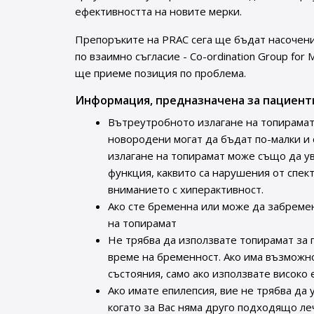
ефективността на новите мерки.
Препоръките на PRAC сега ще бъдат насочен
по взаимно съгласие - Co-ordination Group for 
ще приеме позиция по проблема.
Информация, предназначена за пациент
Вътреутробното излагане на топирамат
новородени могат да бъдат по-малки и 
излагане на топирамат може също да ув
функция, каквито са нарушения от спек
вниманието с хиперактивност.
Ако сте бременна или може да забреме
на топирамат
Не трябва да използвате топирамат за 
време на бременност. Ако има възможно
състояния, само ако използвате високо
Ако имате епилепсия, вие не трябва да 
когато за Вас няма друго подходящо ле