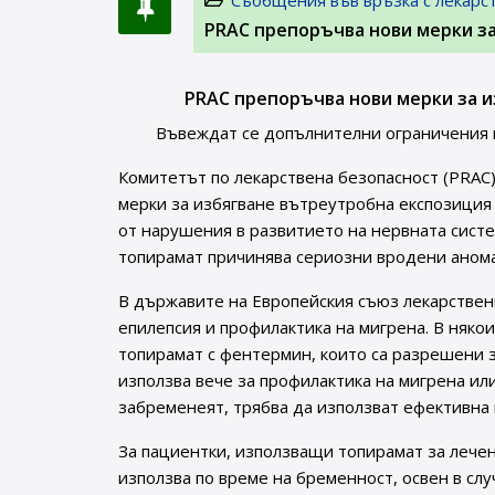
Съобщения във връзка с лекарс
PRAC препоръчва нови мерки з
PRAC препоръчва нови мерки за и
Въвеждат се допълнителни ограничения н
Комитетът по лекарствена безопасност (PRAC)
мерки за избягване вътреутробна експозиция
от нарушения в развитието на нервната систе
топирамат причинява сериозни вродени аномал
В държавите на Европейския съюз лекарствен
епилепсия и профилактика на мигрена. В няко
топирамат с фентермин, които са разрешени з
използва вече за профилактика на мигрена или
забременеят, трябва да използват ефективна 
За пациентки, използващи топирамат за лечен
използва по време на бременност, освен в сл