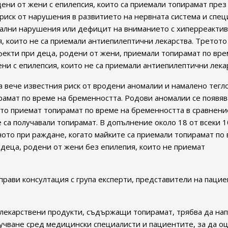
дени от жени с епилепсия, които са приемали топирамат през
 риск от нарушения в развитието на нервната система и спе
уални нарушения или дефицит на вниманието с хиперреактив
я, които не са приемали антиепилептични лекарства. Третото
фекти при деца, родени от жени, приемали топирамат по вре
ни с епилепсия, които не са приемали антиепилептични лека
 вече известния риск от вродени аномалии и намалено тегл
амат по време на бременността. Родови аномалии се появяв
ито приемат топирамат по време на бременността в сравнение
е са получавали топирамат. В допълнение около 18 от всеки 
аното при раждане, когато майките са приемали топирамат по
 деца, родени от жени без епилепия, които не приемат
рави консултация с група експерти, представители на пацие
лекарствени продукти, съдържащи топирамат, трябва да на
учване сред медицински специалисти и пациентите, за да о