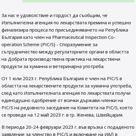
За нас е удоволствие и гордост да съобщим, че
Изпълнителна агенция по лекарствата премина и успешно
финализира процеса по присъединяването на Република
България като член на Pharmaceutical Inspection Co-
operation Scheme (PIC/S) - Споразумение за
сътрудничество между регулаторните органи в областта
на Добрата производствена практика на лекарствени
продукти за хуманна и ветеринарна употреба.
От 1 юли 2023 г. Република България е член на PIC/S в
областта на лекарствените продукти за хуманна употреба,
след като Изпълнителната агенция по лекарствата получи
единодушно одобрение от всички държави-членки на
PIC/S на редовното заседание на Комитета на PIC/S, което
се проведе на 12 май 2023 г. в гр. Женева, Швейцария.
В периода 20-24 февруари 2023 г. във връзка с подаденото
заявление за членство в PIC/S и включване на ИАЛ в