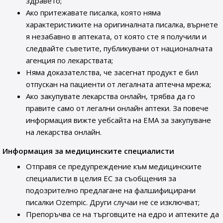
здравето;
Ако притежавате писалка, която няма
характеристиките на оригиналната писалка, върнете
я незабавно в аптеката, от която сте я получили и
следвайте съветите, публикувани от националната
агенция по лекарствата;
Няма доказателства, че засегнат продукт е бил
отпускан на пациенти от легалната аптечна мрежа;
Ако закупувате лекарства онлайн, трябва да го
правите само от легални онлайн аптеки. За повече
информация вижте уебсайта на ЕМА за закупуване
на лекарства онлайн.
Информация за медицинските специалисти
Отправя се предупреждение към медицинските
специалисти в целия ЕС за съобщения за
подозрително предлагане на фалшифицирани
писалки Ozempic. Други случаи не се изключват;
Препоръчва се на търговците на едро и аптеките да