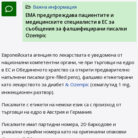
Важна информация
EMA предупреждава пациентите и
медицинските специалисти в ЕС за
съобщения за фалшифицирани писалки
Ozempic
Европейската агенция по лекарствата е уведомена от
национални компетентни органи, че при търговци на едро
в ЕС и Обединеното кралство са открити предварително
напълнени писалки (pre-filled pens), фалшиво етикетирани
като лекарството за диабет
Ozempic
(семаглутид 1 mg,
инжекционен разтвор).
Писалките с етикети на немски език са с произход от
търговци на едро в Австрия и Германия.
Писалките имат партидни номера, 2D баркодове и
уникални серийни номера като на оригинални опаковки