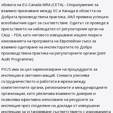
обхвата на EU-Canada MRA (CETA) - Споразумение за
взаимно признаване между ЕС и Канада в областта на
Добрата производствена практика, ИАЛ премина успешно
всеобхватния одит за съответствие. Oдитът се проведе в
присъствието на наблюдател от регулаторния орган на
САЩ – FDA, като неговото извършване изцяло покри и
изискванията на програмата на Европейски съюз за
взаимно одитиране на инспекторатите по Добра
производствена практика на регулаторните органи (Joint
Audit Programme).
PIC/S има за цел хармонизиране на процедурите за
инспекции в световен мащаб. Схемата улеснява
сътрудничеството и работата в мрежа между
компетентните органи, регионалните и международните
организации, като увеличава взаимното доверие и
позволява ефективно използване на ресурсите за
инспекция чрез споделяне на доклади от извършени
инспекции за установяване съответствието с изискванията