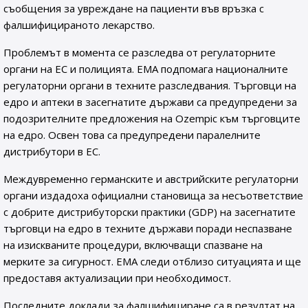
съобщения за увреждане на пациенти във връзка с
фалшифицираното лекарство.
Проблемът в момента се разследва от регулаторните
органи на ЕС и полицията. EMA подпомага националните
регулаторни органи в техните разследвания. Търговци на
едро и аптеки в засегнатите държави са предупредени за
подозрителните предложения на Ozempic към търговците
на едро. Освен това са предупредени паралелните
дистрибутори в ЕС.
Междувременно германските и австрийските регулаторни
органи издадоха официални становища за несъответствие
с добрите дистрибуторски практики (GDP) на засегнатите
търговци на едро в техните държави поради неспазване
на изискваните процедури, включващи спазване на
мерките за сигурност. EMA следи отблизо ситуацията и ще
предоставя актуализации при необходимост.
Последните доклади за фалшифициране са в резултат на