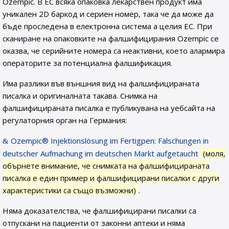
Ozempic. В ЕС всяка опаковка лекарствен продукт има
уникален 2D баркод и сериен номер, така че да може да
бъде проследена в електронна система а целия ЕС. При
сканиране на опаковките на фалшифицирания Ozempic се
оказва, че серийните номера са неактивни, което алармира
операторите за потенциална фалшификация.
Има разлики във външния вид на фалшифицираната
писалка и оригиналната такава. Снимка на
фалшифицираната писалка е публикувана на уебсайта на
регулаторния орган на Германия:
Ozempic® Injektionslösung im Fertigpen: Fälschungen in
deutscher Aufmachung im deutschen Markt aufgetaucht
(моля,
обърнете внимание, че снимката на фалшифицираната
писалка е един пример и фалшифицирани писалки с други
характеристики са също възможни)
.
Няма доказателства, че фалшифицирани писалки са
отпускани на пациенти от законни аптеки и няма