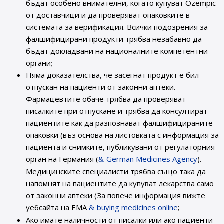
бъдат особено внимателни, когато купуват Ozempic
от доставчици и да проверяват опаковките в
системата за верификация. Всички подозрения за
фалшифицирани продукти трябва незабавно да
бъдат докладвани на националните компетентни
органи;
Няма доказателства, че засегнат продукт е бил
отпускан на пациенти от законни аптеки.
Фармацевтите обаче трябва да проверяват
писалките при отпускане и трябва да консултират
пациентите как да разпознават фалшифицираните
опаковки (въз основа на листовката с информация за
пациента и снимките, публикувани от регулаторния
орган на Германия (
German Medicines Agency
).
Медицинските специалисти трябва също така да
напомнят на пациентите да купуват лекарства само
от законни аптеки (За повече информация вижте
уебсайта на ЕМА
buying medicines online
;
Ако имате наличности от писалки или ако пациенти