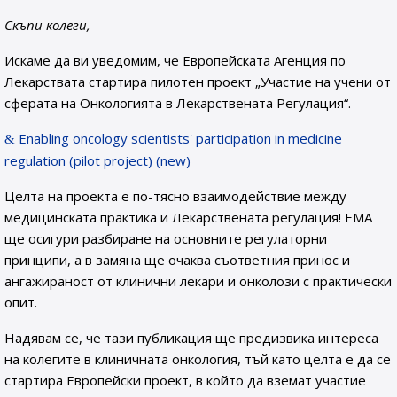
Скъпи колеги,
Искаме да ви уведомим, че Европейската Агенция по
Лекарствата стартира пилотен проект „Участие на учени от
сферата на Онкологията в Лекарствената Регулация“.
Enabling oncology scientists' participation in medicine
regulation (pilot project) (new)
Целта на проекта е по-тясно взаимодействие между
медицинската практика и Лекарствената регулация! ЕМА
ще осигури разбиране на основните регулаторни
принципи, а в замяна ще очаква съответния принос и
ангажираност от клинични лекари и онколози с практически
опит.
Надявам се, че тази публикация ще предизвика интереса
на колегите в клиничната онкология, тъй като целта е да се
стартира Европейски проект, в който да вземат участие