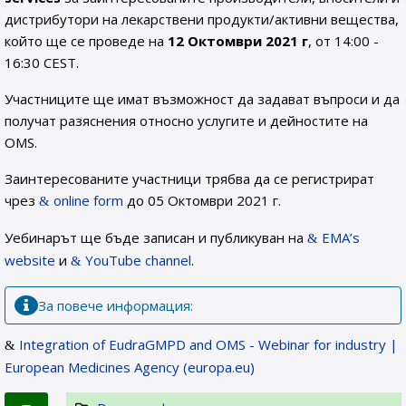
дистрибутори на лекарствени продукти/активни вещества,
който ще се проведе на
12 Октомври 2021 г
, от 14:00 -
16:30 CEST.
Участниците ще имат възможност да задават въпроси и да
получат разяснения относно услугите и дейностите на
OMS.
Заинтересованите участници трябва да се регистрират
чрез
online form
до 05 Октомври 2021 г.
Уебинарът ще бъде записан и публикуван на
EMA’s
website
и
YouTube channel
.
За повече информация:
Integration of EudraGMPD and OMS - Webinar for industry |
European Medicines Agency (europa.eu)