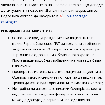
увеличаване на търсенето на Ozempic, което също доведе
до ситуация на недостиг. Допълнителна информация за
недостига можете да намерите в
EMA shortage
catalogue
.
Информация за пациентите
Отправя се предупреждение към пациентите в
целия Европейски съюз (ЕС) за получени съобщения
за фалшиви писалки Ozempic, които са открити при
търговци на едро в ЕС и Обединеното кралство.
Последващи подобни съобщения не могат да бъдат
изключени;
Проверете листовката с информация за пациента за
Ozempic, както и снимките по-горе, за да видите как
трябва да изглеждат оригиналните писалки Ozempic;
Не трябва да използвате писалки Ozempic, за които
подозирате, че са фалшифицирани, тъй като това
може да доведе до сериозни последствия за