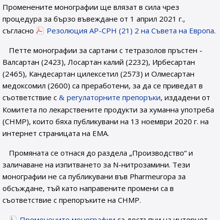
Променените монографии ще влязат в сила чрез
процедура за бързо въвеждане от 1 април 2021 г.,
съгласно
Резолюция AP-CPH (21) 2 на Съвета на Европа
.
Петте монографии за сартани с тетразолов пръстен -
Валсартан (2423), Лосартан калий (2232), Ирбесартан
(2465), Кандесартан цилексетил (2573) и Олмесартан
медоксомил (2600) са преработени, за да се приведат в
съответствие с
регулаторните препоръки
, издадени от
Комитета по лекарствените продукти за хуманна употреба
(CHMP), които бяха публикувани на 13 ноември 2020 г. на
интернет страницата на EMA.
Промяната се отнася до раздела „Производство“ и
заличаване на изпитването за N-нитрозамини. Тези
монографии не са публикувани във Pharmeuropa за
обсъждане, тъй като направените промени са в
съответствие с препоръките на CHMP.
Променените монографии
са достъпни на интернет