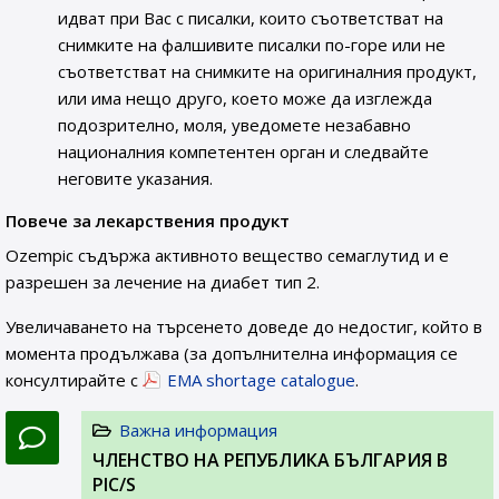
идват при Вас с писалки, които съответстват на
снимките на фалшивите писалки по-горе или не
съответстват на снимките на оригиналния продукт,
или има нещо друго, което може да изглежда
подозрително, моля, уведомете незабавно
националния компетентен орган и следвайте
неговите указания.
Повече за лекарствения продукт
Ozempic съдържа активното вещество семаглутид и е
разрешен за лечение на диабет тип 2.
Увеличаването на търсенето доведе до недостиг, който в
момента продължава (за допълнителна информация се
консултирайте с
EMA shortage catalogue
.
Важна информация
ЧЛЕНСТВО НА РЕПУБЛИКА БЪЛГАРИЯ В
PIC/S