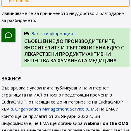
интервал.
Извиняваме се за причиненото неудобство и благодарим
за разбирането.
Важна информация
СЪОБЩЕНИЕ ДО ПРОИЗВОДИТЕЛИТЕ,
ВНОСИТЕЛИТЕ И ТЪРГОВЦИТЕ НА ЕДРО С
ЛЕКАРСТВЕНИ ПРОДУКТИ/АКТИВНИ
ВЕЩЕСТВА ЗА ХУМАННАТА МЕДИЦИНА
ВАЖНО!!!
Във връзка с указанията публикувани на интернет
страницата на ИАЛ относно предстоящи промени в
EudraGMDP, отнасящи се до интегриране на EudraGMDP
към
Organisation Management Service (OMS)
на EMA и
които ще се прилагат от 28 Януари 2022 г., Ви
информираме, че EMA ще организира
webinar on the OMS
services
за заинтересованите производители, вносители и