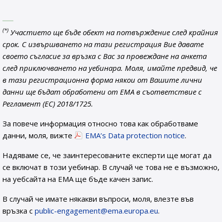
(*)
Участието ще бъде обект на потвърждение след крайния
срок. С извършването на тази регистрация Вие давате
своето съгласие за връзка с Вас за провеждане на анкета
след приключването на уебинара. Моля, имайте предвид, че
в тази регистрационна форма някои от Вашите лични
данни ще бъдат обработени от EMA в съответствие с
Регламент (ЕС) 2018/1725.
За повече информация относно това как обработваме
данни, моля, вижте
EMA’s Data protection notice
.
Надяваме се, че заинтересованите експерти ще могат да
се включат в този уебинар. В случай че това не е възможно,
на уебсайта на ЕМА ще бъде качен запис.
В случай че имате някакви въпроси, моля, влезте във
връзка с
public-engagement@ema.europa.eu
.