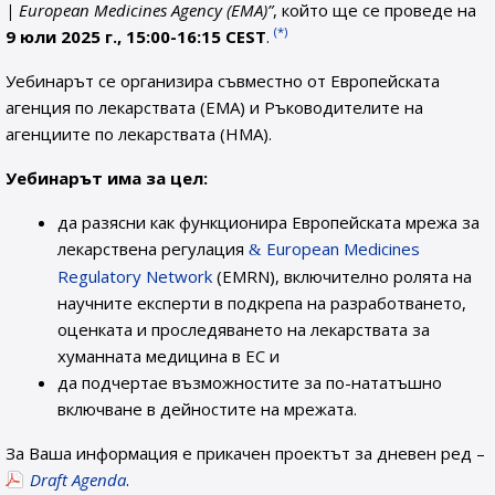
| European Medicines Agency (EMA)”
, който ще се проведе на
(*)
9 юли 2025 г., 15:00-16:15 CEST
.
Уебинарът се организира съвместно от Европейската
агенция по лекарствата (EMA) и Ръководителите на
агенциите по лекарствата (HMA).
Уебинарът има за цел:
да разясни как функционира Европейската мрежа за
лекарствена регулация
European Medicines
Regulatory Network
(EMRN), включително ролята на
научните експерти в подкрепа на разработването,
оценката и проследяването на лекарствата за
хуманната медицина в ЕС и
да подчертае възможностите за по-нататъшно
включване в дейностите на мрежата.
За Ваша информация е прикачен проектът за дневен ред –
Draft Agenda
.