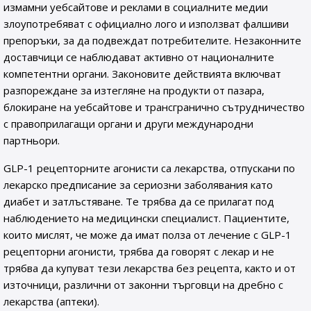
измамни уебсайтове и реклами в социалните медии
злоупотребяват с официално лого и използват фалшиви
препоръки, за да подвеждат потребителите. Незаконните
доставчици се наблюдават активно от националните
компетентни органи. Законовите действията включват
разпореждане за изтегляне на продукти от пазара,
блокиране на уебсайтове и трансгранично сътрудничество
с правоприлагащи органи и други международни
партньори.
GLP-1 рецепторните агонисти са лекарства, отпускани по
лекарско предписание за сериозни заболявания като
диабет и затлъстяване. Те трябва да се прилагат под
наблюдението на медицински специалист. Пациентите,
които мислят, че може да имат полза от лечение с GLP-1
рецепторни агонисти, трябва да говорят с лекар и не
трябва да купуват тези лекарства без рецепта, както и от
източници, различни от законни търговци на дребно с
лекарства (аптеки).