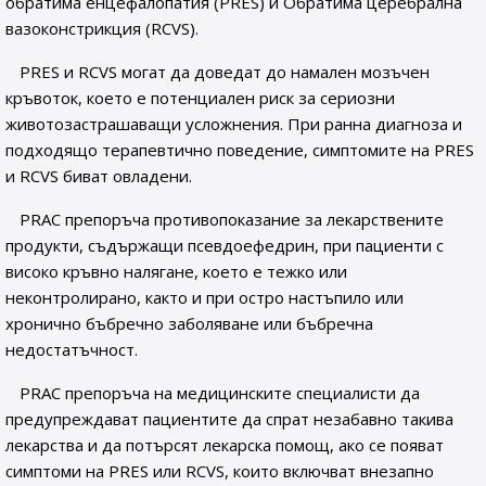
обратима енцефалопатия (PRES) и Обратима церебрална
вазоконстрикция (RCVS).
PRES и RCVS могат да доведат до намален мозъчен
кръвоток, което е потенциален риск за сериозни
животозастрашаващи усложнения. При ранна диагноза и
подходящо терапевтично поведение, симптомите на PRES
и RCVS биват овладени.
PRAC препоръча противопоказание за лекарствените
продукти, съдържащи псевдоефедрин, при пациенти с
високо кръвно налягане, което е тежко или
неконтролирано, както и при остро настъпило или
хронично бъбречно заболяване или бъбречна
недостатъчност.
PRAC препоръча на медицинските специалисти да
предупреждават пациентите да спрат незабавно такива
лекарства и да потърсят лекарска помощ, ако се появат
симптоми на PRES или RCVS, които включват внезапно