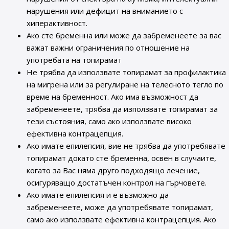
нарушения или дефицит на вниманието с
хиперактивност.
Ако сте бременна или може да забременеете за вас
важат важни ограничения по отношение на
употребата на топирамат
Не трябва да използвате топирамат за профилактика
на мигрена или за регулиране на телесното тегло по
време на бременност. Ако има възможност да
забременеете, трябва да използвате топирамат за
тези състояния, само ако използвате високо
ефективна контрацепция.
Ако имате епилепсия, вие не трябва да употребявате
топирамат докато сте бременна, освен в случаите,
когато за Вас няма друго подходящо лечение,
осигуряващо достатъчен контрол на гърчовете.
Ако имате епилепсия и е възможно да
забременеете, може да употребявате топирамат,
само ако използвате ефективна контрацепция. Ако