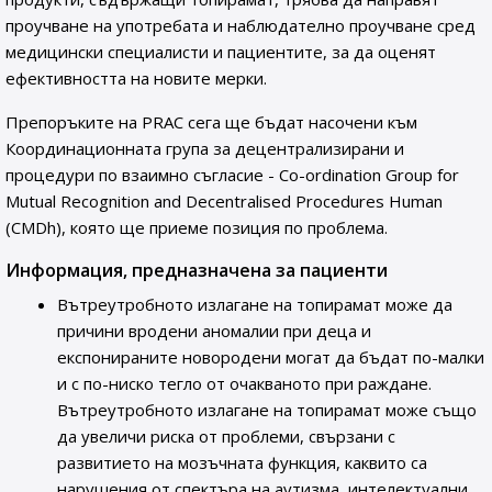
проучване на употребата и наблюдателно проучване сред
медицински специалисти и пациентите, за да оценят
ефективността на новите мерки.
Препоръките на PRAC сега ще бъдат насочени към
Координационната група за децентрализирани и
процедури по взаимно съгласие - Co-ordination Group for
Mutual Recognition and Decentralised Procedures Human
(CMDh), която ще приеме позиция по проблема.
Информация, предназначена за пациенти
Вътреутробното излагане на топирамат може да
причини вродени аномалии при деца и
експонираните новородени могат да бъдат по-малки
и с по-ниско тегло от очакваното при раждане.
Вътреутробното излагане на топирамат може също
да увеличи риска от проблеми, свързани с
развитието на мозъчната функция, каквито са
нарушения от спектъра на аутизма, интелектуални