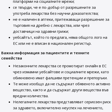
платформи на социалните мрежи;
се твърди, че е по-добър от разрешените за
употреба лекарства без научни доказателства;
не е наличен в аптеки, притежаващи разрешение за
търговия на дребно с лекарства, или чрез
доставчици на здравни грижи;
уебсайтът, който го предлага, няма общото лого на
ЕС или не е вписан в национален регистър.
Важна информация за пациентите и техните
семейства
Незаконните лекарства се промотират онлайн в ЕС
чрез измамни уебсайтове и социалните мрежи, като
обикновено имат фалшиви претенции и препоръки.
Те може изобщо да не съдържат обявеното активно
вещество, както и да съдържат други вещества във
вредни количества.
Нелегалните лекарства представляват сериозен риск
за здравето, включително неуспех на лечението,