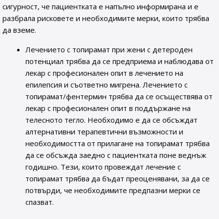
сигурност, че пациентката е напълно информирана и е
разбрала рисковете и необходимите мерки, които трябва
да вземе.
Лечението с топирамат при жени с детероден
потенциал трябва да се предприема и наблюдава от
лекар с професионален опит в лечението на
епилепсия и съответно мигрена. Лечението с
топирамат/фентермин трябва да се осъществява от
лекар с професионален опит в поддържане на
телесното тегло. Необходимо е да се обсъждат
алтернативни терапевтични възможности и
необходимостта от прилагане на топирамат трябва
да се обсъжда заедно с пациентката поне веднъж
годишно. Тези, които провеждат лечение с
топирамат трябва да бъдат преоценявани, за да се
потвърди, че необходимите предпазни мерки се
спазват.