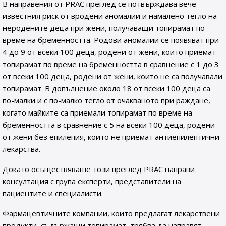
В направения от PRAC преглед се потвърждава вече
известния риск от вродени аномалии и намалено тегло на
неродените деца при жени, получаващи топирамат по
време на бременността. Родови аномалии се появяват при
4 до 9 от всеки 100 деца, родени от жени, които приемат
топирамат по време на бременността в сравнение с 1 до 3
от всеки 100 деца, родени от жени, които не са получавали
топирамат. В допълнение около 18 от всеки 100 деца са
по-малки и с по-малко тегло от очакваното при раждане,
когато майките са приемали топирамат по време на
бременността в сравнение с 5 на всеки 100 деца, родени
от жени без епилепия, които не приемат антиепилептични
лекарства.
Докато осъществяваше този преглед PRAC направи
консултация с група експерти, представители на
пациентите и специалисти.
Фармацевтичните компании, които предлагат лекарствени
продукти, съдържащи топирамат, трябва да направят