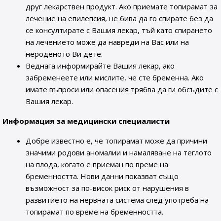
друг лекарствен продукт. Ако приемате топирамат за
лечение на епилепсия, не бива да го спирате без да
се консултирате с Вашия лекар, тъй като спирането
на лечението може да навреди на Вас или на
нероденото Ви дете.
Веднага информирайте Вашия лекар, ако
забременеете или мислите, че сте бременна. Ако
имате въпроси или опасения трябва да ги обсъдите с
Вашия лекар.
Информация за медицински специалисти
Добре известно е, че топирамат може да причини
значими родови аномалии и намаляване на теглото
на плода, когато е приеман по време на
бременността. Нови данни показват също
възможност за по-висок риск от нарушения в
развитието на нервната система след употреба на
топирамат по време на бременността.