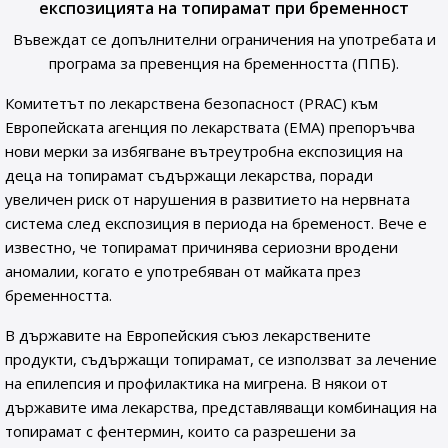
експозицията на топирамат при бременност
Въвеждат се допълнителни ограничения на употребата и
програма за превенция на бременността (ППБ).
Комитетът по лекарствена безопасност (PRAC) към
Европейската агенция по лекарствата (ЕМА) препоръчва
нови мерки за избягване вътреутробна експозиция на
деца на топирамат съдържащи лекарства, поради
увеличен риск от нарушения в развитието на нервната
система след експозиция в периода на бременост. Вече е
известно, че топирамат причинява сериозни вродени
аномалии, когато е употребяван от майката през
бременността.
В държавите на Европейския съюз лекарствените
продукти, съдържащи топирамат, се използват за лечение
на епилепсия и профилактика на мигрена. В някои от
държавите има лекарства, представляващи комбинация на
топирамат с фентермин, които са разрешени за