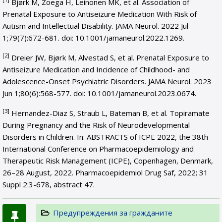
Bjørk M, Zoega H, Leinonen MK, et al. Association of
Prenatal Exposure to Antiseizure Medication With Risk of
Autism and Intellectual Disability. JAMA Neurol. 2022 Jul
1;79(7):672-681. doi: 10.1001/jamaneurol.2022.1269.
[2]
Dreier JW, Bjørk M, Alvestad S, et al. Prenatal Exposure to
Antiseizure Medication and Incidence of Childhood- and
Adolescence-Onset Psychiatric Disorders. JAMA Neurol. 2023
Jun 1;80(6):568-577. doi: 10.1001/jamaneurol.2023.0674.
[3]
Hernandez-Diaz S, Straub L, Bateman B, et al. Topiramate
During Pregnancy and the Risk of Neurodevelopmental
Disorders in Children. In: ABSTRACTS of ICPE 2022, the 38th
International Conference on Pharmacoepidemiology and
Therapeutic Risk Management (ICPE), Copenhagen, Denmark,
26–28 August, 2022. Pharmacoepidemiol Drug Saf, 2022; 31
Suppl 2:3-678, abstract 47.
Предупреждения за гражданите