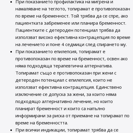
При показанието профилактика на мигрена и
намаляване на теглото, топирамат е противопоказан
по време на бременност. Той трябва да се спре, ако
пациентката забременее или планира бременност.
Пациентките с детероден потенциал трябва да
използват високо ефективна контрацепция по време
на лечението и поне 4 седмици след спирането му.
При показанието епилепсия, топирамат е
противопоказан по време на бременност, освен ако
няма подходяща терапевтична алтернатива.
Топирамат също е противопоказан при жени с
детероден потенциал с епилепсия, които не
използват ефективна контрацепция. Единствено
изключение се допуска за жени, за които няма
подходящо алтернативно лечение, но които
планират бременност и които са напълно
информирани за риска от приемане на топирамат по
време на бременността.
При всички индикации, топирамат трябва да се