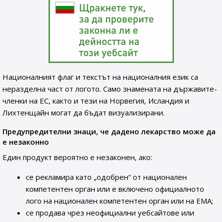
Националният флаг и текстът на националния език са
неразделна част от логото. Само знамената на държавите-
членки на ЕС, както и тези на Норвегия, Исландия и
Лихтенщайн могат да бъдат визуализирани.
Предупредителни знаци, че дадено лекарство може да
е незаконно
Един продукт вероятно е незаконен, ако:
се рекламира като „одобрен“ от национален
компетентен орган или е включено официалното
лого на национален компетентен орган или на ЕМА;
се продава чрез неофициални уебсайтове или