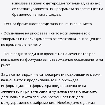
използва за жени с детероден потенциал, само ако
се спазват условията на Програмата за превенция на
бременността, както следва:
- Тест за бременност преди започване на лечението.
- Осъзнаване на рисковете, които носи лечението с
топирамат и необходимостта от ефективна контрацепция
по време на лечението.
- Поне веднъж годишно преоценка на лечението чрез
попълване на формуляр за потвърждение осъзнаването на
риска.
За да се потвърди, че са предприети подходящите мерки,
пациентките и предписващите ще обсъждат
информацията от формуляра преди започване на
лечението и при ежегодната му преоценка и специално
дали пациентката планира бременност или дали
междувременно е забременяла. Необходимо е да има