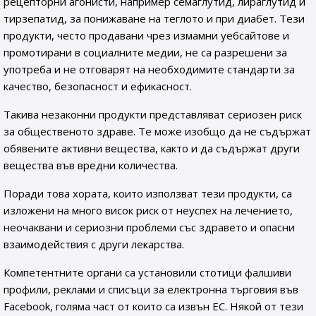
рецепторни агонисти, например семаглутид, лираглутид и
тирзепатид, за понижаване на теглото и при диабет. Тези
продукти, често продавани чрез измамни уебсайтове и
промотирани в социалните медии, не са разрешени за
употреба и не отговарят на необходимите стандарти за
качество, безопасност и ефикасност.
Такива незаконни продукти представляват сериозен риск
за общественото здраве. Те може изобщо да не съдържат
обявените активни вещества, както и да съдържат други
вещества във вредни количества.
Поради това хората, които използват тези продукти, са
изложени на много висок риск от неуспех на лечението,
неочаквани и сериозни проблеми със здравето и опасни
взаимодействия с други лекарства.
Компетентните органи са установили стотици фалшиви
профили, реклами и списъци за електронна търговия във
Facebook, голяма част от които са извън ЕС. Някой от тези