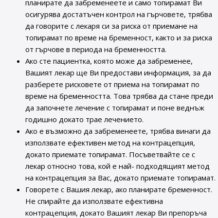
планирате да забременеете и само топирамат Ви
осигурява достатъчен контрол на гърчовете, трябва
да говорите с лекаря си за риска от приемане на
топирамат по време на бременност, както и за риска
от гърчове в периода на бременността.
Ако сте пациентка, която може да забременее,
Вашият лекар ще Ви предостави информация, за да
разберете рисковете от приема на топирамат по
време на бременността. Това трябва да стане преди
да започнете лечение с топирамат и поне веднъж
годишно докато трае лечението.
Ако е възможно да забременеете, трябва винаги да
използвате ефективен метод на контрацепция,
докато приемате топирамат. Посъветвайте се с
лекар относно това, кой е най- подходящият метод
на контрацепция за Вас, докато приемате топирамат.
Говорете с Вашия лекар, ако планирате бременност.
Не спирайте да използвате ефективна
контрацепция, докато Вашият лекар Ви препоръча