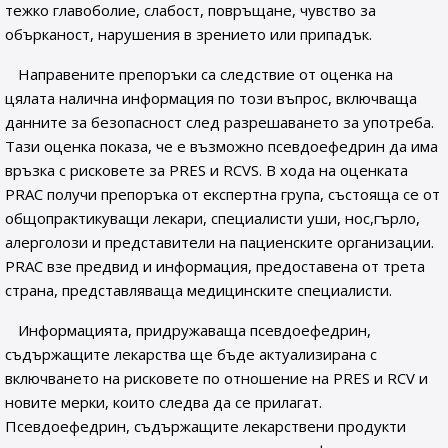
тежко главоболие, слабост, повръщане, чувство за
обърканост, нарушения в зрението или припадък.
Направените препоръки са следствие от оценка на
цялата налична информация по този въпрос, включваща
данните за безопасност след разрешаването за употреба.
Тази оценка показа, че е възможно псевдоефедрин да има
връзка с рисковете за PRES и RCVS. В хода на оценката
PRAC получи препоръка от експертна група, състояща се от
общопрактикуващи лекари, специалисти уши, нос,гърло,
алерголози и представители на пациенските организации.
PRAC взе предвид и информация, предоставена от трета
страна, представляваща медицинските специалисти.
Информацията, придружаваща псевдоефедрин,
съдържащите лекарства ще бъде актуализирана с
включването на рисковете по отношение на PRES и RCV и
новите мерки, които следва да се прилагат.
Псевдоефедрин, съдържащите лекарствени продукти