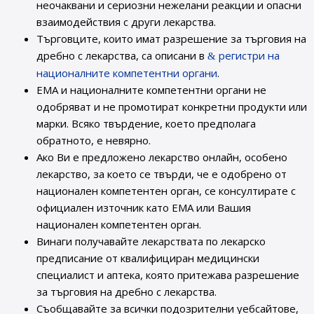
неочаквани и сериозни нежелани реакции и опасни
взаимодействия с други лекарства.
Търговците, които имат разрешение за търговия на
дребно с лекарства, са описани в
регистри на
националните компетентни органи
.
ЕМА и националните компетентни органи не
одобряват и не промотират конкретни продукти или
марки. Всяко твърдение, което предполага
обратното, е невярно.
Ако Ви е предложено лекарство онлайн, особено
лекарство, за което се твърди, че е одобрено от
национален компетентен орган, се консултирате с
официален източник като ЕМА или Вашия
национален компетентен орган.
Винаги получавайте лекарствата по лекарско
предписание от квалифициран медицински
специалист и аптека, която притежава разрешение
за търговия на дребно с лекарства.
Съобщавайте за всички подозрителни уебсайтове,