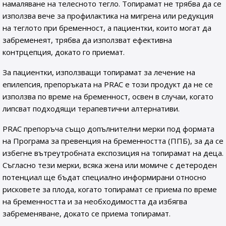
намаляване на телесното тегло. Топирамат не трябва да се
използва вече за профилактика на мигрена или редукция
на теглото при бременност, а пациентки, които могат да
забременеят, трябва да използват ефективна
контрцепция, докато го приемат.
За пациентки, използващи топирамат за лечение на
епилепсия, препоръката на PRAC е този продукт да не се
използва по време на бременност, освен в случаи, когато
липсват подходящи терапевтични алтернативи.
PRAC препоръча също допълнителни мерки под формата
на Програма за превенция на бременността (ППБ), за да се
избегне вътреутробната експозиция на топирамат на деца.
Съгласно тези мерки, всяка жена или момиче с детероден
потенциал ще бъдат специално информирани относно
рисковете за плода, когато топирамат се приема по време
на бременността и за необходимостта да избягва
забременяване, докато се приема топирамат.