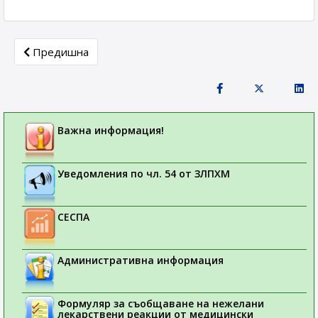
Previous article: Съобщения за пациента / «Информация
Предишна
Важна информация!
Уведомления по чл. 54 от ЗЛПХМ
СЕСПА
Административна информация
Формуляр за съобщаване на нежелани
лекарствени реакции от медицински