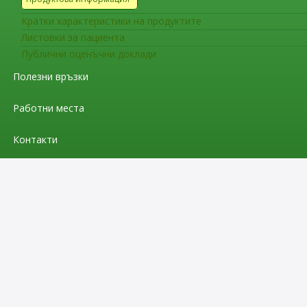
Кратки характеристики на продуктите
Листовки за пациента
Публични оценъчни доклади
Полезни връзки
Работни места
Контакти