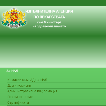
За ИАЛ
Комисии към ИД на ИАЛ
Други комисии
ЗА ГРАЖДАНИТЕ
Административна информация
Приемно време
Сертификати