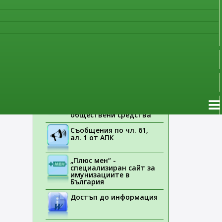
наблюдение
Указания на ЕМА
Лекарствени продукти
без лекарско
предписание
Новоразрешени за
употреба лекарствени
продукти
Електронен списък на
медицинските изделия,
заплащани с
обществени средства
Съобщения по чл. 61,
ал. 1 от АПК
„Плюс мен“ -
специализиран сайт за
имунизациите в
България
Достъп до информация