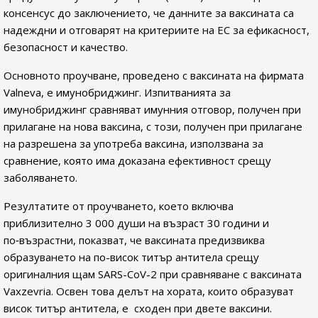
консенсус до заключението, че данните за ваксината са
надеждни и отговарят на критериите на ЕС за ефикасност,
безопасност и качество.
Основното проучване, проведено с ваксината на фирмата
Valneva, е имунобриджинг. Изпитванията за
имунобриджинг сравняват имунния отговор, получен при
прилагане на нова ваксина, с този, получен при прилагане
на разрешена за употреба ваксина, използвана за
сравнение, която има доказана ефективност срещу
заболяването.
Резултатите от проучването, което включва
приблизително 3 000 души на възраст 30 години и
по‑възрастни, показват, че ваксината предизвиква
образуването на по-висок титър антитела срещу
оригиналния щам SARS-CoV-2 при сравняване с ваксината
Vaxzevria. Освен това делът на хората, които образуват
висок титър антитела, е сходен при двете ваксини.