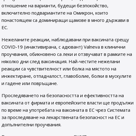
отношение на варианти, будещи безпокойство,
включително подвариантите на Омикрон, които
понастоящем са доминиращи щамове в много държави в
ЕС.
Нежеланите реакции, наблюдавани при ваксината срещу
COVID-19 (инактивирана, с адювант) Valneva в клинични
проучвания, обикновено са леки и отзвучават в рамките на
няколко дни след ваксинация. Най-честите нежелани
реакции са чувствителност или болка на мястото на
инжектиране, отпадналост, главоболие, болки в мускулите
и гадене или повръщане.
Проследяването на безопасността и ефективността на
ваксината от фирмата и европейските власти ще продължи
по време на употребата на ваксината в ЕС чрез Системата
за проследяване на лекарствената безопасност на ЕС и
допълнителни проучвания.