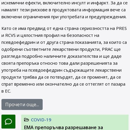
исхемични ефекти, включително инсулт и инфаркт. За да се
намалят тези рискове в продуктовата информация вече са
включени ограничения при употребата и предупреждения.
Като се има предвид от една страна сериозността на PRES
и RCVS и цялостния профил на безопасност на
псевдоефедрин и от друга страна показанията, за които са
одобрени съответните лекарствени продукти, PRAC ще
разгледа подробно наличните доказателства и ще даде
своята препоръка относно това дали разрешенията за
употреба на псевдоефедрин съдържащите лекарствени
продукти трябва да се потвърдят, да се променят, да се
спрат временно или окончателно да се оттеглят от пазара
в ЕС.
Прочети още...
COVID-19
EMA препоръчва разрешаване за