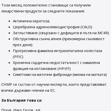
Този месец положително становище са получили
лекарствени продукти за следните показания:
Актинична кератоза;
Церебрална адренолевкодистрофия (CALD)
Затлъстяване (свързано с дефицити в пътя на MC4R)
Обструктивна сънна апнея (прекомерна сънливост
през деня)
Прогресивна фамилна интрахепатална холестаза
(PFIC)
Хронична сърдечна недостатъчност с намалена
фракция на изтласкване (HFrEF)
Симптоми на маточни фиброиди (миома на матката)
CHMP се състои от научни експерти, които представляват
всички държави-членки на ЕС.
За България това са:
Проф. Илко Гетов, дф