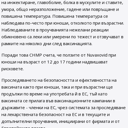
на инжектиране, главоболие, болка в мускулите и ставите,
умора, общо неразположение, гадене или повръщане и
повишена температура. Повишена температура се
наблюдава по-често при юноши, отколкото при възрастни.
Наблюдаваните в проучванията нежелани реакции
обикновено са леки или умерени по тежест и отзвучават в
рамките на няколко дни след ваксинацията.
Поради това CHMP счита, че ползите от Nuvaxovid при
юноши на възраст от 12 до 17 години надвишават
рисковете.
Проследяването на безопасността и ефективността на
ваксината както при юноши, така и при възрастни ще
продължи по време на употребата й в ЕС, тъй като
ваксината се прилага във ваксинационните кампании в
държавите - членки на ЕС, чрез системата за проследяване
на лекарствената безопасност на ЕС и в текущите и
допълнителни проучвания, инициирани от фирмата и от