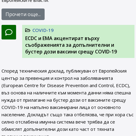
Европейските власти.
Прочети още...
COVID-19
ЕCDC и EMA акцентират върху
съображенията за допълнителни и
бустер дози ваксини срещу COVID-19
Според техническия доклад, публикуван от Европейския
център за превенция и контрол на заболяванията
(European Centre for Disease Prevention and Control, ECDC),
въз основа на наличните към момента данни няма спешна
нужда от прилагане на бустер дози от ваксините срещу
COVID-19 на напълно ваксинирани лица от основното
население. Докладът също така отбелязва, че при хора със
силно отслабена имунна система вече трябва да се
обмислят допълнителни дози като част от тяхната