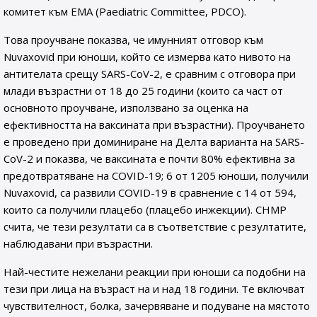
комитет към EMA (Paediatric Committee, PDCO).
Това проучване показва, че имунният отговор към
Nuvaxovid при юноши, който се измерва като нивото на
антителата срещу SARS-CoV-2, е сравним с отговора при
млади възрастни от 18 до 25 години (които са част от
основното проучване, използвано за оценка на
ефективността на ваксината при възрастни). Проучването
е проведено при доминиране на Делта варианта на SARS-
CoV-2 и показва, че ваксината е почти 80% ефективна за
предотвратяване на COVID-19; 6 от 1205 юноши, получили
Nuvaxovid, са развили COVID-19 в сравнение с 14 от 594,
които са получили плацебо (плацебо инжекции). CHMP
счита, че тези резултати са в съответствие с резултатите,
наблюдавани при възрастни.
Най-честите нежелани реакции при юноши са подобни на
тези при лица на възраст на и над 18 години. Те включват
чувствителност, болка, зачервяване и подуване на мястото