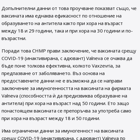
Допълнителни данни от това проучване показват също, че
ваксината има еднаква ефикасност по отношение на
образуването на антитела както при хора на възраст
между 18 и 29 години, така и при хора на 30 години и по-
възрастни.
Поради това CHMP прави заключение, че ваксината срещу
COVID-19 (инактивирана, с адювант) Valneva се очаква да
бъде поне толкова ефективна, колкото Vaxzevria, за
предпазване от заболяването. Въз основа на
предоставените данни не е възможна да се направи
заключение за имуногенността на ваксината на фирмата
Valneva (способността ѝ да предизвиква образуване на
антитела) при хора на възраст над 50 години. Ето защо
понастоящем ваксината се препоръчва за употреба само
при хора на възраст между 18 и 50 години.
Има ограничени данни за имуногенност на ваксината
срещу COVID-19 (инактивирана, с адювант) Valneva по