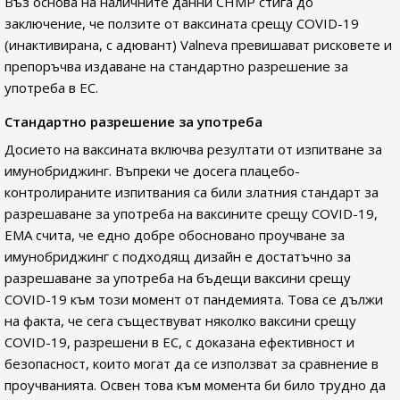
Въз основа на наличните данни CHMP стига до
заключение, че ползите от ваксината срещу COVID-19
(инактивирана, с адювант) Valneva превишават рисковете и
препоръчва издаване на стандартно разрешение за
употреба в ЕС.
Стандартно разрешение за употреба
Досието на ваксината включва резултати от изпитване за
имунобриджинг. Въпреки че досега плацебо-
контролираните изпитвания са били златния стандарт за
разрешаване за употреба на ваксините срещу COVID-19,
EMA счита, че едно добре обосновано проучване за
имунобриджинг с подходящ дизайн е достатъчно за
разрешаване за употреба на бъдещи ваксини срещу
COVID-19 към този момент от пандемията. Това се дължи
на факта, че сега съществуват няколко ваксини срещу
COVID-19, разрешени в ЕС, с доказана ефективност и
безопасност, които могат да се използват за сравнение в
проучванията. Освен това към момента би било трудно да