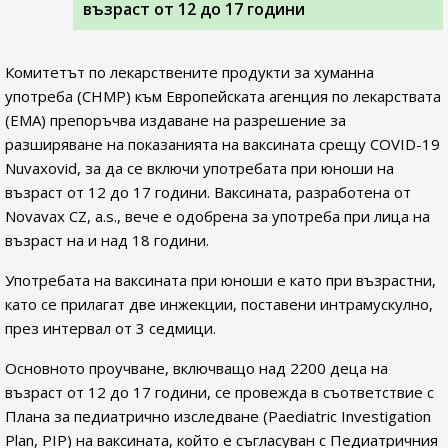
възраст от 12 до 17 години
Комитетът по лекарствените продукти за хуманна
употреба (CHMP) към Европейската агенция по лекарствата
(EMA) препоръчва издаване на разрешение за
разширяване на показанията на ваксината срещу COVID-19
Nuvaxovid, за да се включи употребата при юноши на
възраст от 12 до 17 години. Ваксината, разработена от
Novavax CZ, a.s., вече е одобрена за употреба при лица на
възраст на и над 18 години.
Употребата на ваксината при юноши е като при възрастни,
като се прилагат две инжекции, поставени интрамускулно,
през интервал от 3 седмици.
Основното проучване, включващо над 2200 деца на
възраст от 12 до 17 години, се провежда в съответствие с
Плана за педиатрично изследване (Paediatric Investigation
Plan, PIP) на ваксината, който е съгласуван с Педиатричния