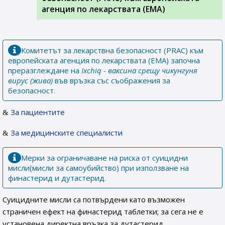
агенция по лекарствата (ЕМА)
Комитетът за лекарствна безопасност (PRAC) към
европейската агенция по лекарствата (EMA) започна
преразглеждане на
Ixchiq - ваксина срещу чикунгуня
вирус (жива)
във връзка със съображения за
безопасност.
За пациентите
За медицинските специалисти
Мерки за ограничаване на риска от суицидни
мисли(мисли за самоубийство) при използване на
финастерид и дутастерид.
Суицидните мисли са потвърдени като възможен
страничен ефект на финастерид таблетки; за сега не е
установена директна връзка за дутастерид.