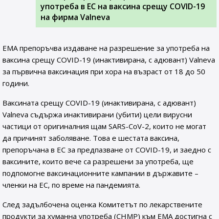
употреба в ЕС на ваксина срещу COVID-19
на фирма Valneva
EMA препоръчва издаване на разрешение за употреба на
ваксина срещу COVID-19 (инактивирана, с адювант) Valneva
за първична ваксинация при хора на възраст от 18 до 50
години.
Ваксината срещу COVID-19 (инактивирана, с адювант)
Valneva съдържа инактивирани (убити) цели вирусни
частици от оригиналния щам SARS-CoV-2, които не могат
да причинят заболяване. Това е шестата ваксина,
препоръчана в ЕС за предпазване от COVID-19, и заедно с
ваксините, които вече са разрешени за употреба, ще
подпомогне ваксинационните кампании в държавите –
членки на ЕС, по време на пандемията.
След задълбочена оценка Комитетът по лекарствените
продукти за хуманна употреба (CHMP) към ЕМА достигна с