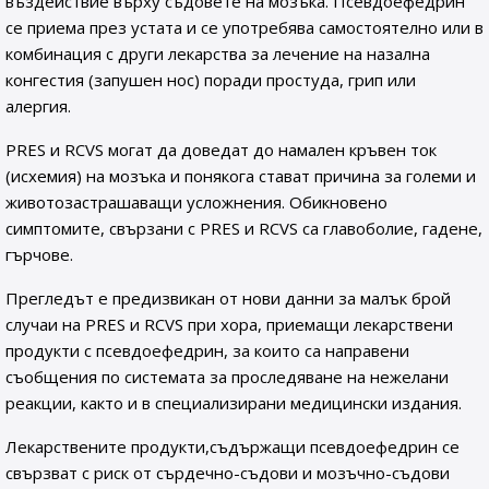
въздействие върху съдовете на мозъка. Псевдоефедрин
се приема през устата и се употребява самостоятелно или в
комбинация с други лекарства за лечение на назална
конгестия (запушен нос) поради простуда, грип или
алергия.
PRES и RCVS могат да доведат до намален кръвен ток
(исхемия) на мозъка и понякога стават причина за големи и
животозастрашаващи усложнения. Обикновено
симптомите, свързани с PRES и RCVS са главоболие, гадене,
гърчове.
Прегледът е предизвикан от нови данни за малък брой
случаи на PRES и RCVS при хора, приемащи лекарствени
продукти с псевдоефедрин, за които са направени
съобщения по системата за проследяване на нежелани
реакции, както и в специализирани медицински издания.
Лекарствените продукти,съдържащи псевдоефедрин се
свързват с риск от сърдечно-съдови и мозъчно-съдови