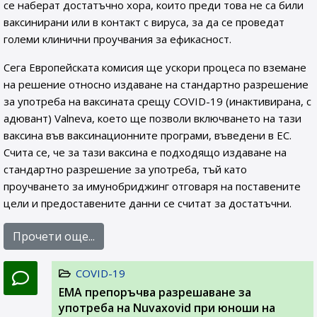
се наберат достатъчно хора, които преди това не са били
ваксинирани или в контакт с вируса, за да се проведат
големи клинични проучвания за ефикасност.
Сега Европейската комисия ще ускори процеса по вземане
на решение относно издаване на стандартно разрешение
за употреба на ваксината срещу COVID-19 (инактивирана, с
адювант) Valneva, което ще позволи включването на тази
ваксина във ваксинационните програми, въведени в ЕС.
Счита се, че за тази ваксина е подходящо издаване на
стандартно разрешение за употреба, тъй като
проучването за имунобриджинг отговаря на поставените
цели и предоставените данни се считат за достатъчни.
Прочети още...
COVID-19
ЕМА препоръчва разрешаване за
употреба на Nuvaxovid при юноши на