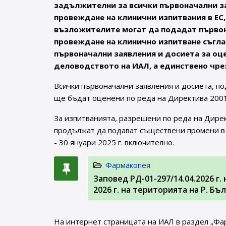
задължителни за всички първоначални за
провеждане на клинични изпитвания в ЕС,
възложителите могат да подадат първона
провеждане на клинично изпитване съгласн
първоначални заявления и досиета за оц
деловодството на ИАЛ, а единствено чрез
Всички първоначални заявления и досиета, по
ще бъдат оценени по реда на Директива 2001
За изпитванията, разрешени по реда на Дире
продължат да подават съществени промени в 
- 30 януари 2025 г. включително.
Фармакопея
Заповед РД-01-297/14.04.2026 г
2026 г. на територията на Р. Б
На интернет страницата на ИАЛ в раздел „Фа