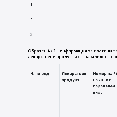
1.
2.
3.
Образец № 2 – информация за платени т
лекарствени продукти от паралелен внос
№ по ред
Лекарствен
Номер на Р
продукт
на ЛП от
паралелен
внос