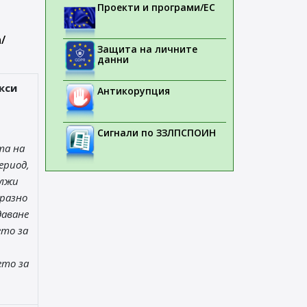
Проекти и програми/ЕС
/
Защита на личните
данни
кси
Антикорупция
Сигнали по ЗЗЛПСПОИН
та на
ериод,
ължи
разно
даване
ето за
ето за