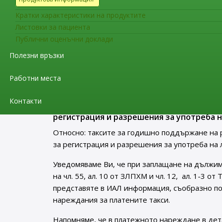
Уведомяваме Ви, че считано от 21.08.2022 г. в
Кратки характеристики на продуктите
европейското ръководство за Добра производс
Листовки за пациента
публикуван на интернет страницата на Изпъл
Публични оценъчни доклади
Съобщения за фирмите
Полезни връзки
До притежателите на разрешен
за регистрация и разрешения з
Работни места
Контакти
До притежателите на разрешения за упо
регистрация и разрешения за употреба н
Относно: таксите за годишно поддържане на 
за регистрация и разрешения за употреба на 
Уведомяваме Ви, че при заплащане на дължим
на чл. 55, ал. 10 от ЗЛПХМ и чл. 12, ал. 1-3 о
представяте в ИАЛ информация, съобразно п
нареждания за платените такси.
Напомняме, че в платежното нареждане в дет