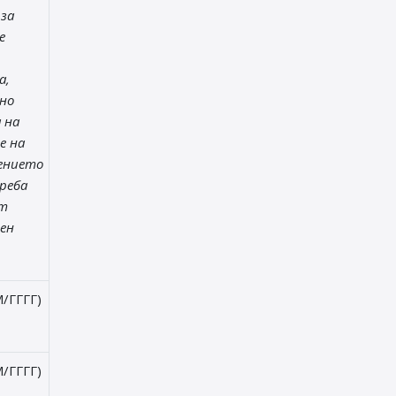
 за
е
а,
но
 на
е на
ението
реба
от
ен
/ГГГГ)
/ГГГГ)