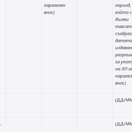
паралелен
период,
внос)
който с
дължи
таксат
съобраз
датата
издаван
разреш
за упот
на ЛП 
паралел
внос)
(ДД/ММ
.
(ДД/ММ