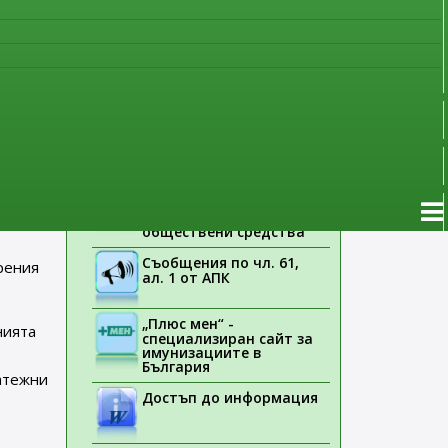
наблюдение
та е
Указания на ЕМА
ове”
.
Лекарствени продукти
без лекарско
предписание
Новоразрешени за
ения
употреба лекарствени
ос
продукти
Електронен списък на
медицинските изделия,
заплащани с
обществени средства
Съобщения по чл. 61,
рения
ал. 1 от АПК
„Плюс мен“ -
нията
специализиран сайт за
имунизациите в
България
атежни
Достъп до информация