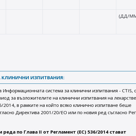
(ДД/ММ
 КЛИНИЧНИ ИЗПИТВАНИЯ:
а Информационната система за клинични изпитвания - CTIS, 
иод за възложителите на клинични изпитвания на лекарств
36/2014, в рамките на който всяко клинично изпитване беше
гласно Директива 2001/20/ЕО или по новия ред съгласно Ре
и реда по Глава II от Регламент (ЕС) 536/2014 стават