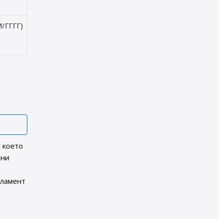
/ГГГГ)
с което
ени
гламент