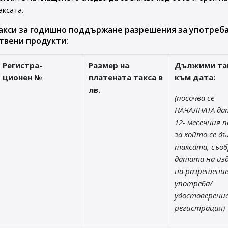
аксата.
акси за годишно поддържане разрешения за употреба
твени продукти:
Регистра-
Размер на
Дължими та
ционен №
платената такса в
към дата:
лв.
(посочва се
НАЧАЛНАТА да
12- месечния п
за който се д
таксата, съоб
датата на из
на разрешени
употреба/
удостоверени
регистрация)