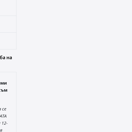
ба на
ими
към
 се
АТА
 12-
я