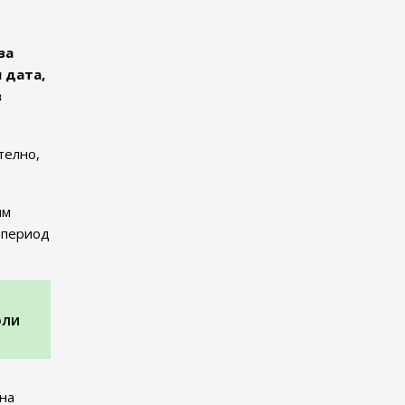
за
 дата,
в
телно,
им
 период
юли
на