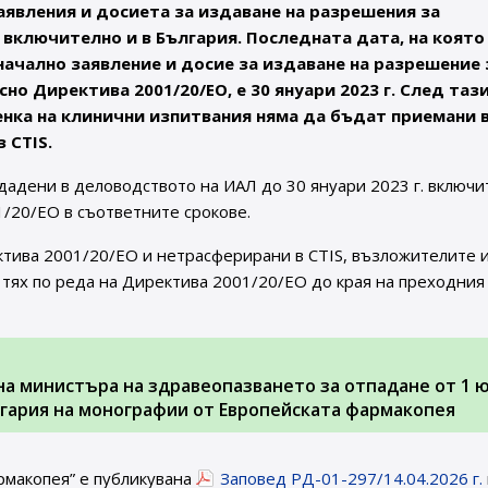
явления и досиета за издаване на разрешения за
 включително и в България. Последната дата, на която
чално заявление и досие за издаване на разрешение 
о Директива 2001/20/ЕО, е 30 януари 2023 г. След тази
енка на клинични изпитвания няма да бъдат приемани 
 CTIS.
дадени в деловодството на ИАЛ до 30 януари 2023 г. включи
/20/ЕО в съответните срокове.
ктива 2001/20/ЕО и нетрасферирани в CTIS, възложителите 
тях по реда на Директива 2001/20/ЕО до края на преходния
. на министъра на здравеопазването за отпадане от 1 
ългария на монографии от Европейската фармакопея
рмакопея” е публикувана
Заповед РД-01-297/14.04.2026 г.