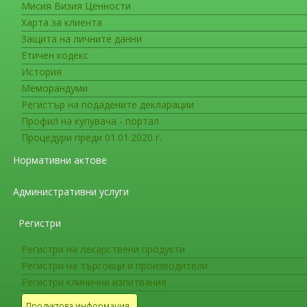
Мисия Визия Ценности
Съобщения за фирмите
Харта за клиента
Датa на влизане в сила на ед
Защита на личните данни
Етичен кодекс
На интернет страницата на ИАЛ в раздел
История
на министъра на здравеопазването за датата н
Меморандуми
Европейската фармакопея (
График за публи
Регистър на подадените декларации
фармакопея
). Датата е определена в съответс
Профил на купувача - портал
разработването на Европейска фармакопея и 
Процедури преди 01.01.2020 г.
Резолюция AP-CPH (22) 2
,
Резолюция AP
Нормативни актове
членки.
Административни услуги
Съобщения за фирмите
СЪОБЩЕНИЕ ДО ПРОИЗВОДИТЕЛ
Регистри
ЛЕКАРСТВЕНИ ПРОДУКТИ ЗА К
МЕДИЦИНА
Регистри на лекарствени продукти
Регистри на търговци и производители
Регистри клинични изпитвания
ВАЖНО!!!
Продуктова информация