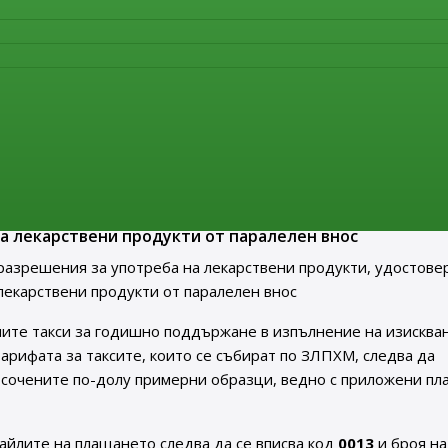
лиза в сила нов Анекс 21 „Внос на лекарствени продукти“ на
твена практика EU GMP Guide. Актуалният текст на докумен
нителна агенция по лекарствата в раздел
„Нормативни акт
ия за употреба на лекарствени продукти, удостовер
а употреба на лекарствени продукти от паралелен вн
треба на лекарствени продукти, удостоверения за
а лекарствени продукти от паралелен внос
разрешения за употреба на лекарствени продукти, удостове
лекарствени продукти от паралелен внос
ите такси за годишно поддържане в изпълнение на изисква
т Тарифата за таксите, които се събират по ЗЛПХМ, следва да
осочените по-долу примерни образци, ведно с приложени пл
айлите на плащането следва да се вписва код
0013
и броя на