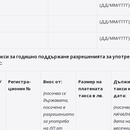
(ДД/ММ/ГГГГ)
(ДД/ММ/ГГГГ)
(ДД/ММ/ГГГГ)
акси за годишно поддържане разрешенията за употре
:
У
Регистра-
Внос от:
Размер на
Дълж
ционен №
платената
такси 
(посочва се
такса в лв.
дата:
държавата,
посочена в
(посочва
разрешението
НАЧАЛН
за употреба
дата на
на ЛП от
месечни