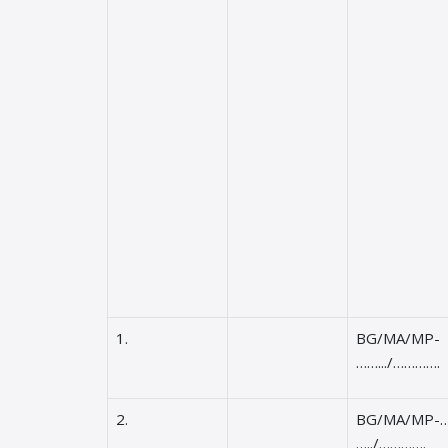
1.
BG/MA/MP-
…….../………….
2.
BG/MA/MP-…
…../………….