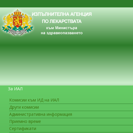
За ИАЛ
Комисии към ИД на ИАЛ
Други комисии
ЗА ГРАЖДАНИТЕ
Административна информация
Приемно време
Сертификати