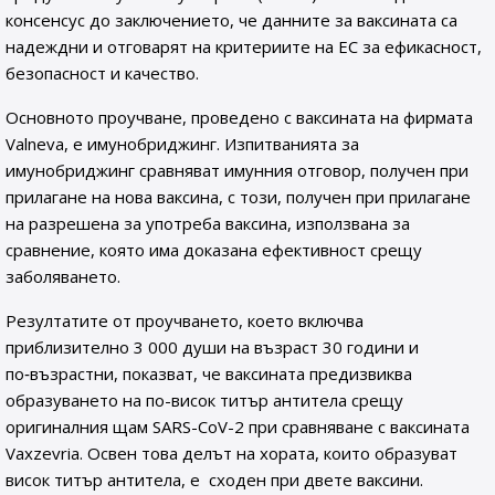
консенсус до заключението, че данните за ваксината са
надеждни и отговарят на критериите на ЕС за ефикасност,
безопасност и качество.
Основното проучване, проведено с ваксината на фирмата
Valneva, е имунобриджинг. Изпитванията за
имунобриджинг сравняват имунния отговор, получен при
прилагане на нова ваксина, с този, получен при прилагане
на разрешена за употреба ваксина, използвана за
сравнение, която има доказана ефективност срещу
заболяването.
Резултатите от проучването, което включва
приблизително 3 000 души на възраст 30 години и
по‑възрастни, показват, че ваксината предизвиква
образуването на по-висок титър антитела срещу
оригиналния щам SARS-CoV-2 при сравняване с ваксината
Vaxzevria. Освен това делът на хората, които образуват
висок титър антитела, е сходен при двете ваксини.