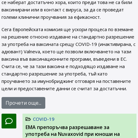
се наберат достатъчно хора, които преди това не са били
ваксинирани или в контакт с вируса, за да се проведат
големи клинични проучвания за ефикасност.
Сега Европейската комисия ще ускори процеса по вземане
на решение относно издаване на стандартно разрешение
за употреба на ваксината срещу COVID-19 (инактивирана, с
адювант) Valneva, което ще позволи включването на тази
ваксина във ваксинационните програми, въведени в ЕС.
Счита се, че за тази ваксина е подходящо издаване на
стандартно разрешение за употреба, тъй като
проучването за имунобриджинг отговаря на поставените
цели и предоставените данни се считат за достатъчни.
Прочети още...
COVID-19
ЕМА препоръчва разрешаване за
употреба на Nuvaxovid при юноши на