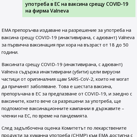
употреба в ЕС на ваксина срещу COVID-19
на фирма Valneva
EMA препоръчва издаване на разрешение за употреба на
ваксина срещу COVID-19 (инактивирана, с адювант) Valneva
за първична ваксинация при хора на възраст от 18 до 50
години.
Ваксината срещу COVID-19 (инактивирана, с адювант)
Valneva съдържа инактивирани (убити) цели вирусни
частици от оригиналния щам SARS-CoV-2, които не могат
да причинят заболяване. Това е шестата ваксина,
препоръчана в ЕС за предпазване от COVID-19, и заедно с
ваксините, които вече са разрешени за употреба, ще
подпомогне ваксинационните кампании в държавите –
членки на ЕС, по време на пандемията.
След задълбочена оценка Комитетът по лекарствените
продукти за хуманна употреба (CHMP) към ЕМА достигна с