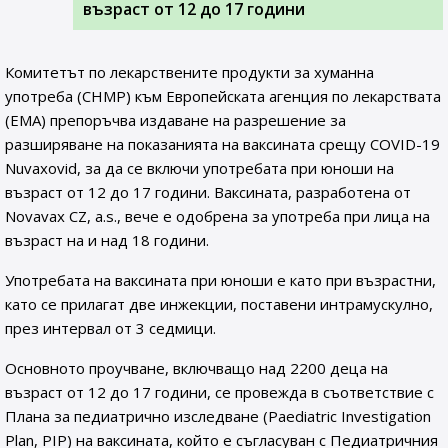
възраст от 12 до 17 години
Комитетът по лекарствените продукти за хуманна
употреба (CHMP) към Европейската агенция по лекарствата
(EMA) препоръчва издаване на разрешение за
разширяване на показанията на ваксината срещу COVID-19
Nuvaxovid, за да се включи употребата при юноши на
възраст от 12 до 17 години. Ваксината, разработена от
Novavax CZ, a.s., вече е одобрена за употреба при лица на
възраст на и над 18 години.
Употребата на ваксината при юноши е като при възрастни,
като се прилагат две инжекции, поставени интрамускулно,
през интервал от 3 седмици.
Основното проучване, включващо над 2200 деца на
възраст от 12 до 17 години, се провежда в съответствие с
Плана за педиатрично изследване (Paediatric Investigation
Plan, PIP) на ваксината, който е съгласуван с Педиатричния