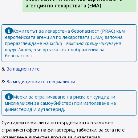
агенция по лекарствата (ЕМА)
Комитетът за лекарствна безопасност (PRAC) към
европейската агенция по лекарствата (EMA) започна
преразглеждане на
Ixchiq - ваксина срещу чикунгуня
вирус (жива)
във връзка със съображения за
безопасност.
За пациентите
За медицинските специалисти
Мерки за ограничаване на риска от суицидни
мисли(мисли за самоубийство) при използване на
финастерид и дутастерид.
Суицидните мисли са потвърдени като възможен
страничен ефект на финастерид таблетки; за сега не е
установена директна връзка за дутастерид.