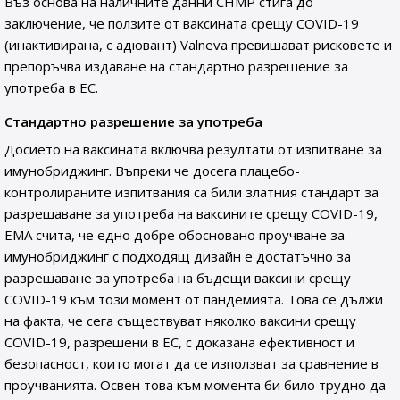
Въз основа на наличните данни CHMP стига до
заключение, че ползите от ваксината срещу COVID-19
(инактивирана, с адювант) Valneva превишават рисковете и
препоръчва издаване на стандартно разрешение за
употреба в ЕС.
Стандартно разрешение за употреба
Досието на ваксината включва резултати от изпитване за
имунобриджинг. Въпреки че досега плацебо-
контролираните изпитвания са били златния стандарт за
разрешаване за употреба на ваксините срещу COVID-19,
EMA счита, че едно добре обосновано проучване за
имунобриджинг с подходящ дизайн е достатъчно за
разрешаване за употреба на бъдещи ваксини срещу
COVID-19 към този момент от пандемията. Това се дължи
на факта, че сега съществуват няколко ваксини срещу
COVID-19, разрешени в ЕС, с доказана ефективност и
безопасност, които могат да се използват за сравнение в
проучванията. Освен това към момента би било трудно да