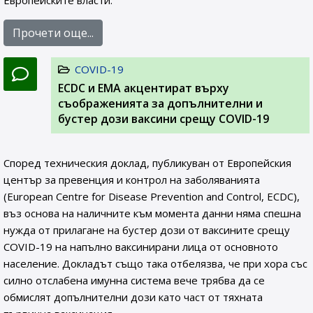
Европейските власти.
Прочети още...
COVID-19
ЕCDC и EMA акцентират върху
съображенията за допълнителни и
бустер дози ваксини срещу COVID-19
Според техническия доклад, публикуван от Европейския
център за превенция и контрол на заболяванията
(European Centre for Disease Prevention and Control, ECDC),
въз основа на наличните към момента данни няма спешна
нужда от прилагане на бустер дози от ваксините срещу
COVID-19 на напълно ваксинирани лица от основното
население. Докладът също така отбелязва, че при хора със
силно отслабена имунна система вече трябва да се
обмислят допълнителни дози като част от тяхната