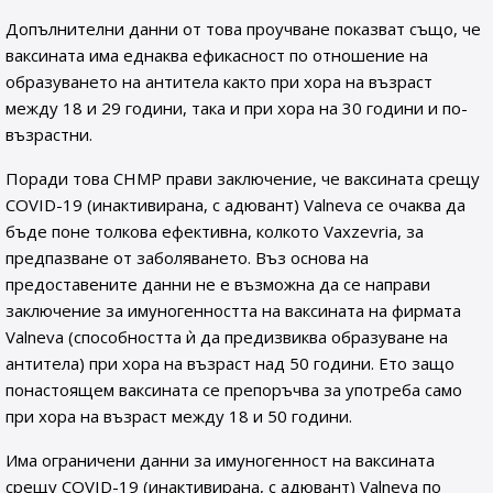
Допълнителни данни от това проучване показват също, че
ваксината има еднаква ефикасност по отношение на
образуването на антитела както при хора на възраст
между 18 и 29 години, така и при хора на 30 години и по-
възрастни.
Поради това CHMP прави заключение, че ваксината срещу
COVID-19 (инактивирана, с адювант) Valneva се очаква да
бъде поне толкова ефективна, колкото Vaxzevria, за
предпазване от заболяването. Въз основа на
предоставените данни не е възможна да се направи
заключение за имуногенността на ваксината на фирмата
Valneva (способността ѝ да предизвиква образуване на
антитела) при хора на възраст над 50 години. Ето защо
понастоящем ваксината се препоръчва за употреба само
при хора на възраст между 18 и 50 години.
Има ограничени данни за имуногенност на ваксината
срещу COVID-19 (инактивирана, с адювант) Valneva по