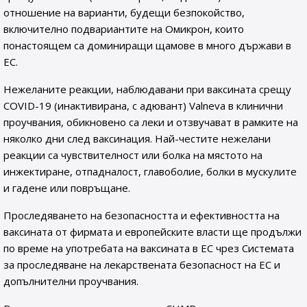
отношение на варианти, будещи безпокойство,
включително подвариантите на Омикрон, които
понастоящем са доминиращи щамове в много държави в
ЕС.
Нежеланите реакции, наблюдавани при ваксината срещу
COVID-19 (инактивирана, с адювант) Valneva в клинични
проучвания, обикновено са леки и отзвучават в рамките на
няколко дни след ваксинация. Най-честите нежелани
реакции са чувствителност или болка на мястото на
инжектиране, отпадналост, главоболие, болки в мускулите
и гадене или повръщане.
Проследяването на безопасността и ефективността на
ваксината от фирмата и европейските власти ще продължи
по време на употребата на ваксината в ЕС чрез Системата
за проследяване на лекарствената безопасност на ЕС и
допълнителни проучвания.