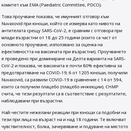
комитет към EMA (Paediatric Committee, PDCO).
Това проучване показва, че имунният отговор към
Nuvaxovid при юноши, който се измерва като нивото на
антителата срещу SARS-CoV-2, е сравним с отговора при
млади възрастни от 18 до 25 години (които са част от
основното проучване, използвано за оценка на
ефективността на ваксината при възрастни). Проучването
е проведено при доминиране на Делта варианта на SARS-
CoV-2 и показва, че ваксината е почти 80% ефективна за
предотвратяване на COVID-19; 6 от 1205 юноши, получили
Nuvaxovid, са развили COVID-19 в сравнение с 14 от 594,
които са получили плацебо (плацебо инжекции). CHMP
счита, че тези резултати са в съответствие с резултатите,
наблюдавани при възрастни.
Най-честите нежелани реакции при юноши са подобни на
тези при лица на възраст на и над 18 години. Те включват
чувствителност, болка, зачервяване и подуване на мястото