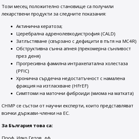
Този месец положително становище са получили
лекарствени продукти за следните показания:
Актинична кератоза;
Церебрална адренолевкодистрофия (CALD)
Затлъстяване (свързано с дефицити в пътя на MC4R)
Обструктивна сънна апнея (прекомерна сънливост
през деня)
Прогресивна фамилна интрахепатална холестаза
(PFIC)
Хронична сърдечна недостатъчност с намалена
фракция на изтласкване (HFrEF)
Симптоми на маточни фиброиди (миома на матката)
CHMP се състои от научни експерти, които представляват
всички държави-членки на ЕС.
За България това са:
Проф. Илко Гетов, дф