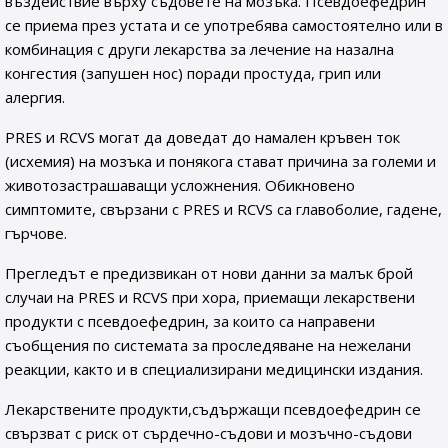
въздействие върху съдовете на мозъка. Псевдоефедрин
се приема през устата и се употребява самостоятелно или в
комбинация с други лекарства за лечение на назална
конгестия (запушен нос) поради простуда, грип или
алергия.
PRES и RCVS могат да доведат до намален кръвен ток
(исхемия) на мозъка и понякога стават причина за големи и
животозастрашаващи усложнения. Обикновено
симптомите, свързани с PRES и RCVS са главоболие, гадене,
гърчове.
Прегледът е предизвикан от нови данни за малък брой
случаи на PRES и RCVS при хора, приемащи лекарствени
продукти с псевдоефедрин, за които са направени
съобщения по системата за проследяване на нежелани
реакции, както и в специализирани медицински издания.
Лекарствените продукти,съдържащи псевдоефедрин се
свързват с риск от сърдечно-съдови и мозъчно-съдови