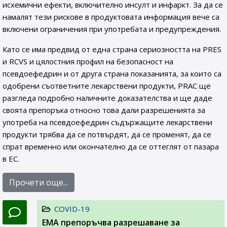
исхемични ефекти, включително инсулт и инфаркт. За да се
намалят тези рискове в продуктовата информация вече са
включени ограничения при употребата и предупреждения.
Като се има предвид от една страна сериозността на PRES
и RCVS и цялостния профил на безопасност на
псевдоефедрин и от друга страна показанията, за които са
одобрени съответните лекарствени продукти, PRAC ще
разгледа подробно наличните доказателства и ще даде
своята препоръка относно това дали разрешенията за
употреба на псевдоефедрин съдържащите лекарствени
продукти трябва да се потвърдят, да се променят, да се
спрат временно или окончателно да се оттеглят от пазара
в ЕС.
Прочети още...
COVID-19
EMA препоръчва разрешаване за