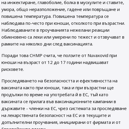
на инжектиране, главоболие, болка в мускулите и ставите,
умора, общо неразположение, гадене или повръщане и
повишена температура. Повишена температура се
наблюдава по-често при юноши, отколкото при възрастни.
Наблюдаваните в проучванията нежелани реакции
обикновено са леки или умерени по тежест и отзвучават в
рамките на няколко дни след ваксинацията.
Поради това CHMP счита, че ползите от Nuvaxovid при
юноши на възраст от 12 до 17 години надвишават
рисковете.
Проследяването на безопасността и ефективността на
ваксината както при юноши, така и при възрастни ще
продължи по време на употребата й в ЕС, тъй като
ваксината се прилага във ваксинационните кампании в
държавите - членки на ЕС, чрез системата за проследяване
на лекарствената безопасност на ЕС и в текущите и
допълнителни проучвания, инициирани от фирмата и от