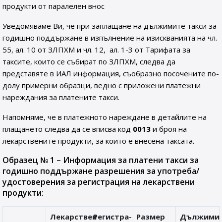
продукти от паралелен внос
Уведомяваме Ви, че при заплащане на дължимите такси за
годишно поддържане в изпълнение на изискванията на чл.
55, ал. 10 от ЗЛПХМ и чл. 12, ал. 1-3 от Тарифата за
таксите, които се събират по ЗЛПХМ, следва да
представяте в ИАЛ информация, съобразно посочените по-
долу примерни образци, ведно с приложени платежни
нареждания за платените такси.
Напомняме, че в платежното нареждане в детайлите на
плащането следва да се вписва код
0013
и броя на
лекарствените продукти, за които е внесена таксата.
Образец № 1 – Информация за платени такси за
годишно поддържане разрешения за употреба/
удостоверения за регистрация на лекарствени
продукти:
Лекарствен
Регистра-
Размер
Дължими