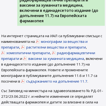
радиофармацевтични препарати и
ваксини за хуманната медицина,
включени в единадесетото издание (до
допълнение 11.7) на Европейската
фармакопея
На интернет страницата на ИАЛ са публикувани списъци с
наименованията на
монографии за вещества и
препарати
,
растителни вещества и препарати
,
хомеопатични препарати
,
радиофармацевтични
препарати
и
ваксини за хуманната медицина
, включени
в единадесетото издание (до допълнение 11.7) на
Европейската фармакопея. Новите и променените
монографии в публикуваните допълнения 11.6 и 11.7 са
посочени в
съдържанието на допълнение 11.7
.
Със Заповед на министъра на здравеопазването № РД-01-
272/23.06.2022 г. и нейните изменения се определят
действащата фармакопея и датите за влизане в сила на