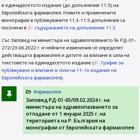
в единадесетото издание (до допълнение 11.5) на
Европейската фармакопея. Новите и променените
монографии в публикуваните 11.3-11.5 допълнения са
посочени в
съдържанието на допълнение 11.5
.
Със Заповед на министъра на здравеопазването № РД-01-
272/23.06.2022 г. и нейните изменения се определят
действащата фармакопея и датите за влизане в сила на
текстовете на единадесетото издание (
График за
публикуване и влизане в сила на 11-то издание на
Европейската фармакопея
).
Фармакопея
Заповед РД-01-65/09.02.2024 г. на
министъра на здравеопазването за
отпадане от 1 януари 2025 г. на
територията на Р. България на
монографии от Европейската фармакопея