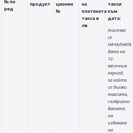
№ по
продукт
ционен
на
такси
ред
№
платената
към
такса в
дата:
лв.
(посочва
се
НАЧАЛНАТА
дата на
12-
месечния
период,
за който
се дължи
таксата,
съобразно
датата
на
издаване
на