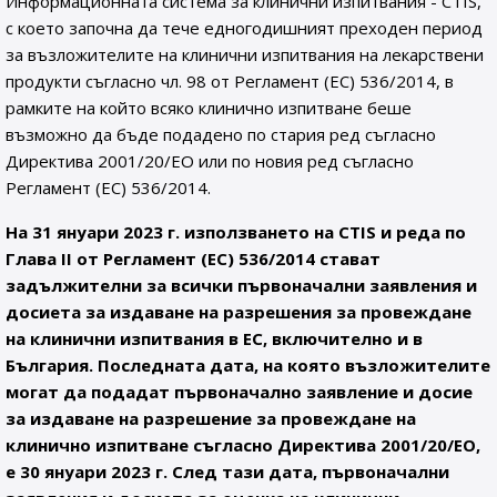
Информационната система за клинични изпитвания - CTIS,
с което започна да тече едногодишният преходен период
за възложителите на клинични изпитвания на лекарствени
продукти съгласно чл. 98 от Регламент (ЕС) 536/2014, в
рамките на който всяко клинично изпитване беше
възможно да бъде подадено по стария ред съгласно
Директива 2001/20/ЕО или по новия ред съгласно
Регламент (ЕС) 536/2014.
На 31 януари 2023 г. използването на CTIS и реда по
Глава II от Регламент (ЕС) 536/2014 стават
задължителни за всички първоначални заявления и
досиета за издаване на разрешения за провеждане
на клинични изпитвания в ЕС, включително и в
България. Последната дата, на която възложителите
могат да подадат първоначално заявление и досие
за издаване на разрешение за провеждане на
клинично изпитване съгласно Директива 2001/20/ЕО,
е 30 януари 2023 г. След тази дата, първоначални