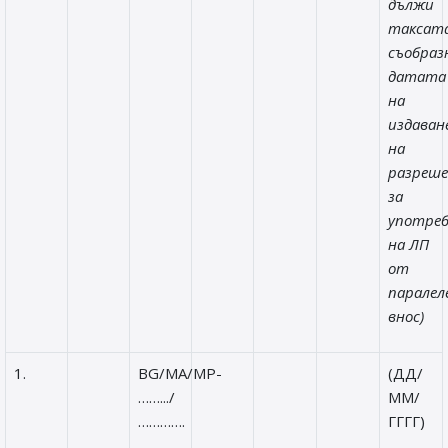
дължи
таксата
съобраз
датата
на
издаван
на
разреш
за
употре
на ЛП
от
паралел
внос)
1.
BG/MA/MP-
(ДД/
…….../
ММ/
………….
ГГГГ)