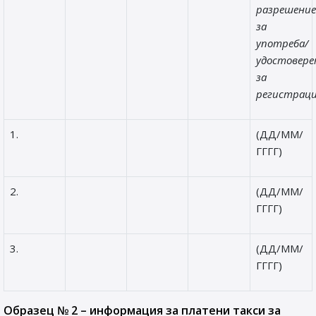
разрешени
за
употреба/
удостовер
за
регистраци
1.
(ДД/ММ/
ГГГГ)
2.
(ДД/ММ/
ГГГГ)
3.
(ДД/ММ/
ГГГГ)
Образец № 2 – информация за платени такси за