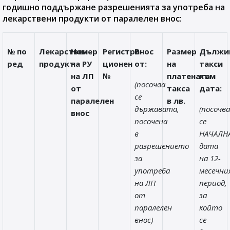
годишно поддържане разрешенията за употреба на
лекарствени продукти от паралелен внос:
№ по
Лекарствен
Номер
Регистра-
Внос
Размер
Дължи
ред
продукт
на РУ
ционен
от:
на
такси
на ЛП
№
платената
към
(посочва
от
такса
дата:
се
паралелен
в лв.
държавата,
(посочва
внос
посочена
се
в
НАЧАЛН
разрешението
дата
за
на 12-
употреба
месечни
на ЛП
период,
от
за
паралелен
който
внос)
се