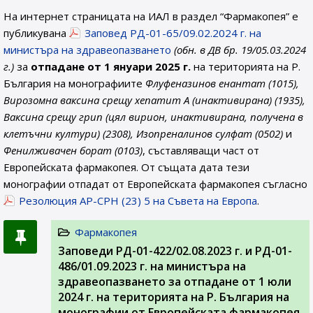
На интернет страницата на ИАЛ в раздел “Фармакопея” е
публикувана
Заповед РД-01-65/09.02.2024 г. на
министъра на здравеопазването
(обн. в ДВ бр. 19/05.03.2024
г.)
за
отпадане от 1 януари 2025 г.
на територията на Р.
България на монографиите
Флуфеназинов енантат (1015),
Вирозомна ваксина срещу хепатит А (инактивирана) (1935),
Ваксина срещу грип (цял вирион, инактивирана, получена в
клетъчни култури) (2308), Изопреналинов сулфат (0502)
и
Фенилживачен борат (0103)
, съставляващи част от
Европейската фармакопея. От същата дата тези
монографии отпадат от Европейската фармакопея съгласно
Резолюция AP-CPH (23) 5 на Съвета на Европа
.
Фармакопея
Заповеди РД-01-422/02.08.2023 г. и РД-01-
486/01.09.2023 г. на министъра на
здравеопазването за отпадане от 1 юли
2024 г. на територията на Р. България на
монографии от Европейската фармакопея