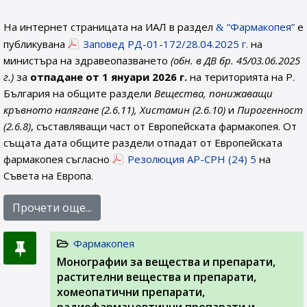
На интернет страницата на ИАЛ в раздел
“Фармакопея”
е
публикувана
Заповед РД-01-172/28.04.2025 г.
на
министъра на здравеопазването
(обн. в ДВ бр. 45/03.06.2025
г.)
за
отпадане от 1 януари 2026 г.
на територията на Р.
България на общите раздели
Вещества, понижаващи
кръвното налягане (2.6.11), Хистамин (2.6.10)
и
Пирогенност
(2.6.8)
, съставляващи част от Европейската фармакопея. От
същата дата общите раздели отпадат от Европейската
фармакопея съгласно
Резолюция AP-CPH (24) 5
на
Съвета на Европа.
Прочети още...
Фармакопея
Монографии за вещества и препарати,
растителни вещества и препарати,
хомеопатични препарати,