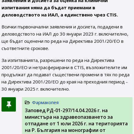
заявления и досиета за оценка на клинични
изпитвания няма да бъдат приемани в
деловодството на ИАЛ, а единствено чрез CTIS.
Всички първоначални заявления и досиета, подадени в
деловодството на ИАЛ до 30 януари 2023 г. включително,
ще бъдат оценени по реда на Директива 2001/20/ЕО в
съответните срокове.
За изпитванията, разрешени по реда на Директива
2001/20/ЕО и нетрасферирани в CTIS, възложителите им
продължат да подават съществени промени в тях по реда
на Директива 2001/20/ЕО до края на преходния период -
30 януари 2025 г. включително.
Фармакопея
Заповед РД-01-297/14.04.2026 г. на
министъра на здравеопазването за
отпадане от 1 юли 2026 г. на територията
на Р. България на монографии от