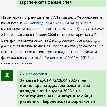
Европейската фармакопея
На интернет страницата на ИАЛ в раздел „Фармакопея” е
публикувана
Заповед РД-01-297/14.04.2026 г.
на
министъра на здравеопазването
(обн. в ДВ бр. 43/12.05.2026
г.)
за
отпадане от 1 юли 2026 г.
на територията на Р.
България на монографията
Декстроморамидов тартaрат
(0021)
, съставляваща част от Европейската фармакопея. От
същата дата тази монография отпада от Европейската
фармакопея съгласно
Резолюция AP-CPH (25) 4 на
Съвета на Европа
.
Фармакопея
Заповед РД-01-172/28.04.2025 г. на
министъра на здравеопазването за
отпадане от 1 януари 2026 г. на
територията на Р. България на общи
раздели от Европейската фармакопея