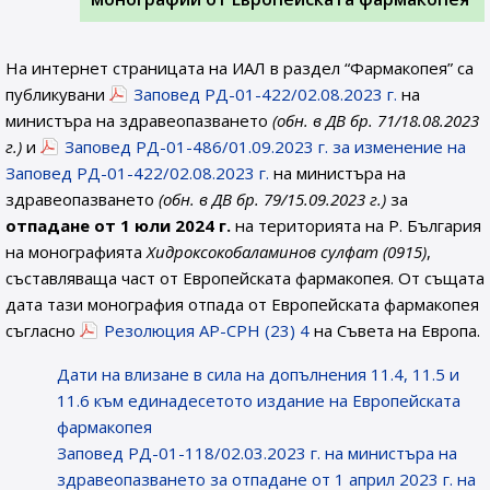
На интернет страницата на ИАЛ в раздел “Фармакопея” са
публикувани
Заповед РД-01-422/02.08.2023 г.
на
министъра на здравеопазването
(обн. в ДВ бр. 71/18.08.2023
г.)
и
Заповед РД-01-486/01.09.2023 г. за изменение на
Заповед РД-01-422/02.08.2023 г.
на министъра на
здравеопазването
(обн. в ДВ бр. 79/15.09.2023 г.)
за
отпадане от 1 юли 2024 г.
на територията на Р. България
на монографията
Хидроксокобаламинов сулфат (0915
)
,
съставляваща част от Европейската фармакопея. От същата
дата тази монография отпада от Европейската фармакопея
съгласно
Резолюция AP-CPH (23) 4
на Съвета на Европа.
Дати на влизане в сила на допълнения 11.4, 11.5 и
11.6 към единадесетото издание на Европейската
фармакопея
Заповед РД-01-118/02.03.2023 г. на министъра на
здравеопазването за отпадане от 1 април 2023 г. на