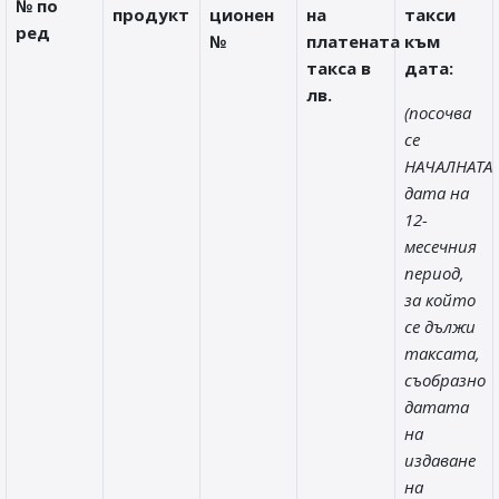
№ по
продукт
ционен
на
такси
ред
№
платената
към
такса в
дата:
лв.
(посочва
се
НАЧАЛНАТА
дата на
12-
месечния
период,
за който
се дължи
таксата,
съобразно
датата
на
издаване
на