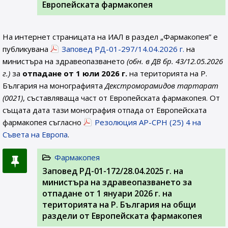
Европейската фармакопея
На интернет страницата на ИАЛ в раздел „Фармакопея” е
публикувана
Заповед РД-01-297/14.04.2026 г.
на
министъра на здравеопазването
(обн. в ДВ бр. 43/12.05.2026
г.)
за
отпадане от 1 юли 2026 г.
на територията на Р.
България на монографията
Декстроморамидов тартaрат
(0021)
, съставляваща част от Европейската фармакопея. От
същата дата тази монография отпада от Европейската
фармакопея съгласно
Резолюция AP-CPH (25) 4 на
Съвета на Европа
.
Фармакопея
Заповед РД-01-172/28.04.2025 г. на
министъра на здравеопазването за
отпадане от 1 януари 2026 г. на
територията на Р. България на общи
раздели от Европейската фармакопея