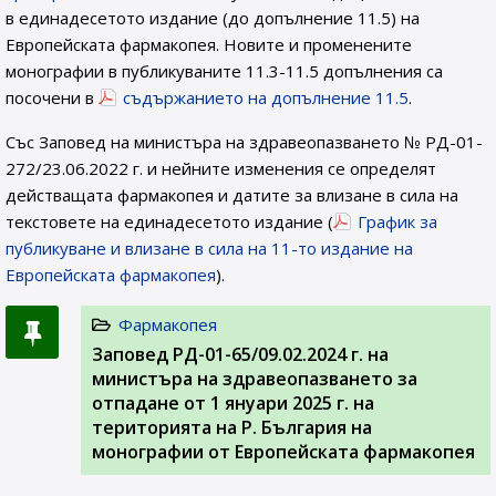
в единадесетото издание (до допълнение 11.5) на
Европейската фармакопея. Новите и променените
монографии в публикуваните 11.3-11.5 допълнения са
посочени в
съдържанието на допълнение 11.5
.
Със Заповед на министъра на здравеопазването № РД-01-
272/23.06.2022 г. и нейните изменения се определят
действащата фармакопея и датите за влизане в сила на
текстовете на единадесетото издание (
График за
публикуване и влизане в сила на 11-то издание на
Европейската фармакопея
).
Фармакопея
Заповед РД-01-65/09.02.2024 г. на
министъра на здравеопазването за
отпадане от 1 януари 2025 г. на
територията на Р. България на
монографии от Европейската фармакопея