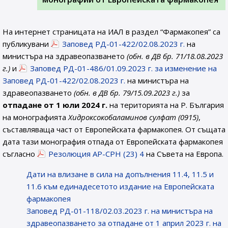
На интернет страницата на ИАЛ в раздел “Фармакопея” са
публикувани
Заповед РД-01-422/02.08.2023 г.
на
министъра на здравеопазването
(обн. в ДВ бр. 71/18.08.2023
г.)
и
Заповед РД-01-486/01.09.2023 г. за изменение на
Заповед РД-01-422/02.08.2023 г.
на министъра на
здравеопазването
(обн. в ДВ бр. 79/15.09.2023 г.)
за
отпадане от 1 юли 2024 г.
на територията на Р. България
на монографията
Хидроксокобаламинов сулфат (0915
)
,
съставляваща част от Европейската фармакопея. От същата
дата тази монография отпада от Европейската фармакопея
съгласно
Резолюция AP-CPH (23) 4
на Съвета на Европа.
Дати на влизане в сила на допълнения 11.4, 11.5 и
11.6 към единадесетото издание на Европейската
фармакопея
Заповед РД-01-118/02.03.2023 г. на министъра на
здравеопазването за отпадане от 1 април 2023 г. на