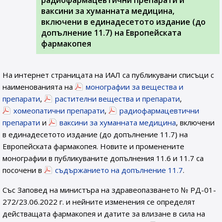
радиофармацевтични препарати и
ваксини за хуманната медицина,
включени в единадесетото издание (до
допълнение 11.7) на Европейската
фармакопея
На интернет страницата на ИАЛ са публикувани списъци с
наименованията на
монографии за вещества и
препарати
,
растителни вещества и препарати
,
хомеопатични препарати
,
радиофармацевтични
препарати
и
ваксини за хуманната медицина
, включени
в единадесетото издание (до допълнение 11.7) на
Европейската фармакопея. Новите и променените
монографии в публикуваните допълнения 11.6 и 11.7 са
посочени в
съдържанието на допълнение 11.7
.
Със Заповед на министъра на здравеопазването № РД-01-
272/23.06.2022 г. и нейните изменения се определят
действащата фармакопея и датите за влизане в сила на