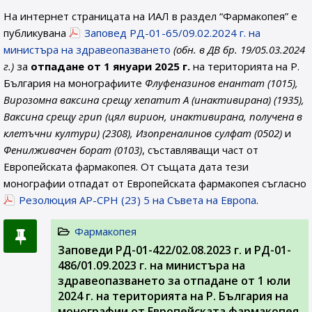
На интернет страницата на ИАЛ в раздел “Фармакопея” е
публикувана
Заповед РД-01-65/09.02.2024 г. на
министъра на здравеопазването
(обн. в ДВ бр. 19/05.03.2024
г.)
за
отпадане от 1 януари 2025 г.
на територията на Р.
България на монографиите
Флуфеназинов енантат (1015),
Вирозомна ваксина срещу хепатит А (инактивирана) (1935),
Ваксина срещу грип (цял вирион, инактивирана, получена в
клетъчни култури) (2308), Изопреналинов сулфат (0502)
и
Фенилживачен борат (0103)
, съставляващи част от
Европейската фармакопея. От същата дата тези
монографии отпадат от Европейската фармакопея съгласно
Резолюция AP-CPH (23) 5 на Съвета на Европа
.
Фармакопея
Заповеди РД-01-422/02.08.2023 г. и РД-01-
486/01.09.2023 г. на министъра на
здравеопазването за отпадане от 1 юли
2024 г. на територията на Р. България на
монографии от Европейската фармакопея