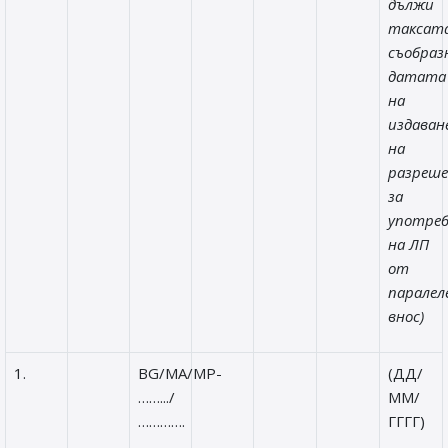
дължи
таксата
съобраз
датата
на
издаван
на
разреш
за
употре
на ЛП
от
паралел
внос)
1.
BG/MA/MP-
(ДД/
…….../
ММ/
………….
ГГГГ)