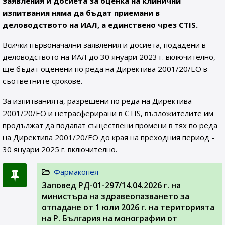
заявления и досиета за оценка на клинични
изпитвания няма да бъдат приемани в
деловодството на ИАЛ, а единствено чрез CTIS.
Всички първоначални заявления и досиета, подадени в
деловодството на ИАЛ до 30 януари 2023 г. включително,
ще бъдат оценени по реда на Директива 2001/20/ЕО в
съответните срокове.
За изпитванията, разрешени по реда на Директива
2001/20/ЕО и нетрасферирани в CTIS, възложителите им
продължат да подават съществени промени в тях по реда
на Директива 2001/20/ЕО до края на преходния период -
30 януари 2025 г. включително.
Фармакопея
Заповед РД-01-297/14.04.2026 г. на
министъра на здравеопазването за
отпадане от 1 юли 2026 г. на територията
на Р. България на монографии от