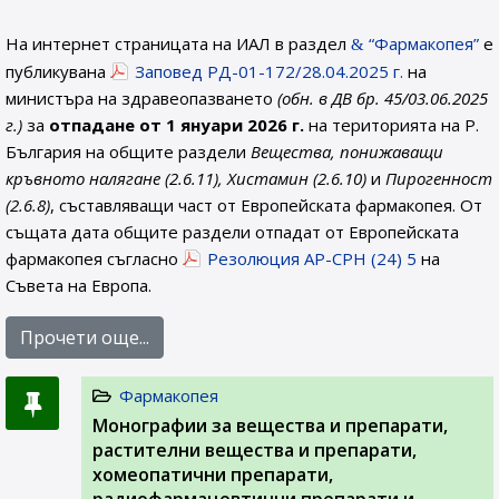
На интернет страницата на ИАЛ в раздел
“Фармакопея”
е
публикувана
Заповед РД-01-172/28.04.2025 г.
на
министъра на здравеопазването
(обн. в ДВ бр. 45/03.06.2025
г.)
за
отпадане от 1 януари 2026 г.
на територията на Р.
България на общите раздели
Вещества, понижаващи
кръвното налягане (2.6.11), Хистамин (2.6.10)
и
Пирогенност
(2.6.8)
, съставляващи част от Европейската фармакопея. От
същата дата общите раздели отпадат от Европейската
фармакопея съгласно
Резолюция AP-CPH (24) 5
на
Съвета на Европа.
Прочети още...
Фармакопея
Монографии за вещества и препарати,
растителни вещества и препарати,
хомеопатични препарати,