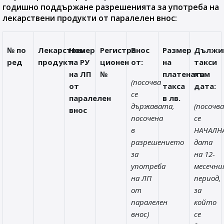
годишно поддържане разрешенията за употреба на
лекарствени продукти от паралелен внос:
№ по
Лекарствен
Номер
Регистра-
Внос
Размер
Дължи
ред
продукт
на РУ
ционен
от:
на
такси
на ЛП
№
платената
към
(посочва
от
такса
дата:
се
паралелен
в лв.
държавата,
(посочва
внос
посочена
се
в
НАЧАЛН
разрешението
дата
за
на 12-
употреба
месечни
на ЛП
период,
от
за
паралелен
който
внос)
се