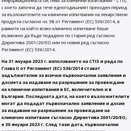
Информационната система за клинични изпитвания - CTIS,
с което започна да тече едногодишният преходен период
за възложителите на клинични изпитвания на лекарствени
продукти съгласно чл. 98 от Регламент (ЕС) 536/2014, в
рамките на който всяко клинично изпитване беше
възможно да бъде подадено по стария ред съгласно
Директива 2001/20/ЕО или по новия ред съгласно
Регламент (ЕС) 536/2014.
На 31 януари 2023 г. използването на CTIS и реда по
Глава II от Регламент (ЕС) 536/2014 стават
задължителни за всички първоначални заявления и
досиета за издаване на разрешения за провеждане
на клинични изпитвания в ЕС, включително и в
България. Последната дата, на която възложителите
могат да подадат първоначално заявление и досие
за издаване на разрешение за провеждане на
клинично изпитване съгласно Директива 2001/20/ЕО,
е 30 януари 2023 г. След тази дата, първоначални