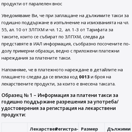
продукти от паралелен внос
Уведомяваме Ви, че при заплащане на дължимите такси за
годишно поддържане в изпълнение на изискванията на чл.
55, ал. 10 от ЗЛПХМ и чл. 12, ал. 1-3 от Тарифата за
таксите, които се събират по ЗЛПХМ, следва да
представяте в ИАЛ информация, съобразно посочените по-
долу примерни образци, ведно с приложени платежни
нареждания за платените такси.
Напомняме, че в платежното нареждане в детайлите на
плащането следва да се вписва код
0013
и броя на
лекарствените продукти, за които е внесена таксата.
Образец № 1 – Информация за платени такси за
годишно поддържане разрешения за употреба/
удостоверения за регистрация на лекарствени
продукти:
Лекарствен
Регистра-
Размер
Дължими