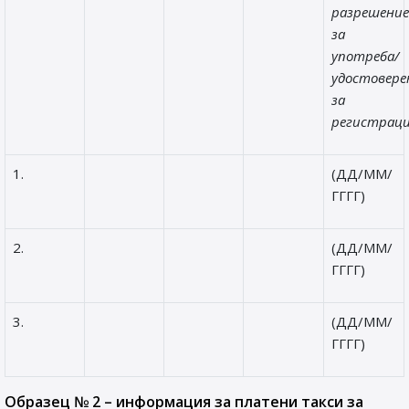
разрешени
за
употреба/
удостовер
за
регистраци
1.
(ДД/ММ/
ГГГГ)
2.
(ДД/ММ/
ГГГГ)
3.
(ДД/ММ/
ГГГГ)
Образец № 2 – информация за платени такси за