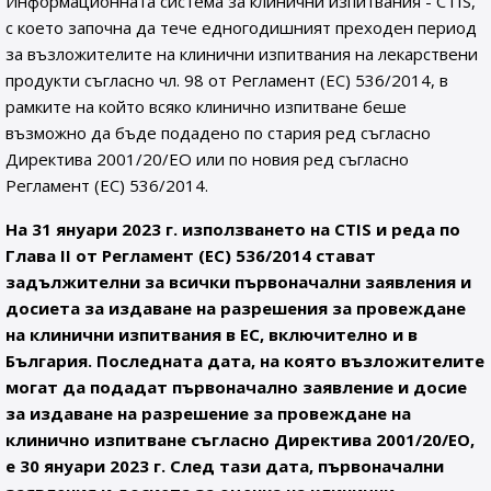
Информационната система за клинични изпитвания - CTIS,
с което започна да тече едногодишният преходен период
за възложителите на клинични изпитвания на лекарствени
продукти съгласно чл. 98 от Регламент (ЕС) 536/2014, в
рамките на който всяко клинично изпитване беше
възможно да бъде подадено по стария ред съгласно
Директива 2001/20/ЕО или по новия ред съгласно
Регламент (ЕС) 536/2014.
На 31 януари 2023 г. използването на CTIS и реда по
Глава II от Регламент (ЕС) 536/2014 стават
задължителни за всички първоначални заявления и
досиета за издаване на разрешения за провеждане
на клинични изпитвания в ЕС, включително и в
България. Последната дата, на която възложителите
могат да подадат първоначално заявление и досие
за издаване на разрешение за провеждане на
клинично изпитване съгласно Директива 2001/20/ЕО,
е 30 януари 2023 г. След тази дата, първоначални