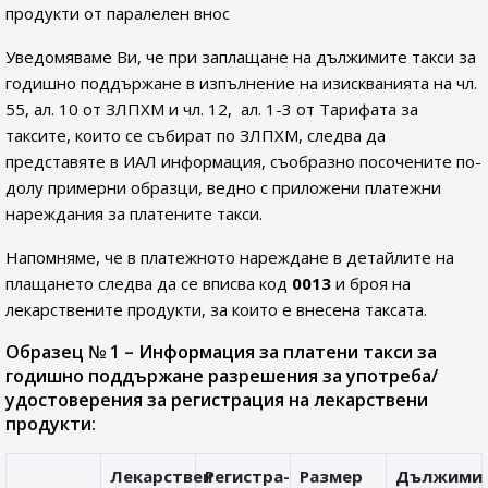
продукти от паралелен внос
Уведомяваме Ви, че при заплащане на дължимите такси за
годишно поддържане в изпълнение на изискванията на чл.
55, ал. 10 от ЗЛПХМ и чл. 12, ал. 1-3 от Тарифата за
таксите, които се събират по ЗЛПХМ, следва да
представяте в ИАЛ информация, съобразно посочените по-
долу примерни образци, ведно с приложени платежни
нареждания за платените такси.
Напомняме, че в платежното нареждане в детайлите на
плащането следва да се вписва код
0013
и броя на
лекарствените продукти, за които е внесена таксата.
Образец № 1 – Информация за платени такси за
годишно поддържане разрешения за употреба/
удостоверения за регистрация на лекарствени
продукти:
Лекарствен
Регистра-
Размер
Дължими