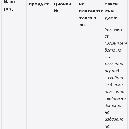
№ по
продукт
ционен
на
такси
ред
№
платената
към
такса в
дата:
лв.
(посочва
се
НАЧАЛНАТА
дата на
12-
месечния
период,
за който
се дължи
таксата,
съобразно
датата
на
издаване
на