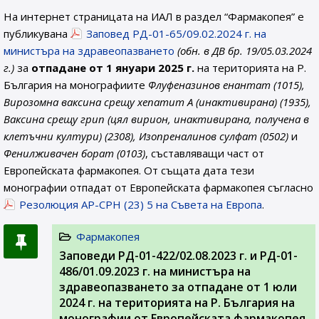
На интернет страницата на ИАЛ в раздел “Фармакопея” е
публикувана
Заповед РД-01-65/09.02.2024 г. на
министъра на здравеопазването
(обн. в ДВ бр. 19/05.03.2024
г.)
за
отпадане от 1 януари 2025 г.
на територията на Р.
България на монографиите
Флуфеназинов енантат (1015),
Вирозомна ваксина срещу хепатит А (инактивирана) (1935),
Ваксина срещу грип (цял вирион, инактивирана, получена в
клетъчни култури) (2308), Изопреналинов сулфат (0502)
и
Фенилживачен борат (0103)
, съставляващи част от
Европейската фармакопея. От същата дата тези
монографии отпадат от Европейската фармакопея съгласно
Резолюция AP-CPH (23) 5 на Съвета на Европа
.
Фармакопея
Заповеди РД-01-422/02.08.2023 г. и РД-01-
486/01.09.2023 г. на министъра на
здравеопазването за отпадане от 1 юли
2024 г. на територията на Р. България на
монографии от Европейската фармакопея