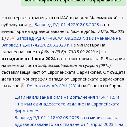
На интернет страницата на ИАЛ в раздел “Фармакопея” са
публикувани
Заповед РД-01-422/02.08.2023 г.
на
министъра на здравеопазването
(обн. в ДВ бр. 71/18.08.2023
г.)
и
Заповед РД-01-486/01.09.2023 г. за изменение на
Заповед РД-01-422/02.08.2023 г.
на министъра на
здравеопазването
(обн. в ДВ бр. 79/15.09.2023 г.)
за
отпадане от 1 юли 2024 г.
на територията на Р. България
на монографията
Хидроксокобаламинов сулфат (0915
)
,
съставляваща част от Европейската фармакопея. От същата
дата тази монография отпада от Европейската фармакопея
съгласно
Резолюция AP-CPH (23) 4
на Съвета на Европа.
Дати на влизане в сила на допълнения 11.4, 11.5 и
11.6 към единадесетото издание на Европейската
фармакопея
Заповед РД-01-118/02.03.2023 г. на министъра на
здравеопазването за отпадане от 1 април 2023 г. на