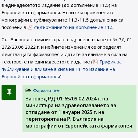
в единадесетото издание (до допълнение 11.5) на
Европейската фармакопея. Новите и променените
монографии в публикуваните 11.3-11.5 допълнения са
посочени в
съдържанието на допълнение 11.5
.
Със Заповед на министъра на здравеопазването № РД-01-
272/23.06.2022 г. и нейните изменения се определят
действащата фармакопея и датите за влизане в сила на
текстовете на единадесетото издание (
График за
публикуване и влизане в сила на 11-то издание на
Европейската фармакопея
).
Фармакопея
Заповед РД-01-65/09.02.2024 г. на
министъра на здравеопазването за
отпадане от 1 януари 2025 г. на
територията на Р. България на
монографии от Европейската фармакопея