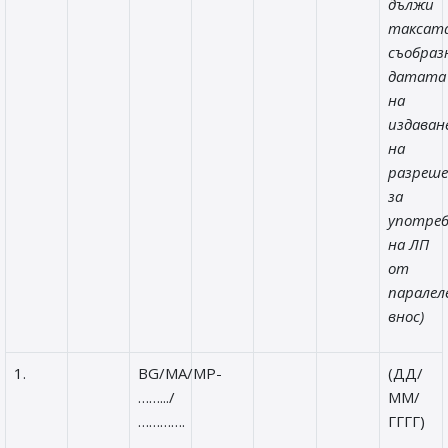
дължи
таксата
съобраз
датата
на
издаван
на
разреш
за
употре
на ЛП
от
паралел
внос)
1.
BG/MA/MP-
(ДД/
…….../
ММ/
………….
ГГГГ)