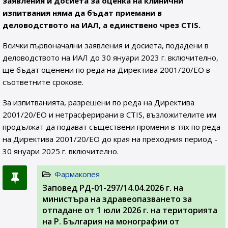
заявления и досиета за оценка на клинични
изпитвания няма да бъдат приемани в
деловодството на ИАЛ, а единствено чрез CTIS.
Всички първоначални заявления и досиета, подадени в
деловодството на ИАЛ до 30 януари 2023 г. включително,
ще бъдат оценени по реда на Директива 2001/20/ЕО в
съответните срокове.
За изпитванията, разрешени по реда на Директива
2001/20/ЕО и нетрасферирани в CTIS, възложителите им
продължат да подават съществени промени в тях по реда
на Директива 2001/20/ЕО до края на преходния период -
30 януари 2025 г. включително.
Фармакопея
Заповед РД-01-297/14.04.2026 г. на
министъра на здравеопазването за
отпадане от 1 юли 2026 г. на територията
на Р. България на монографии от