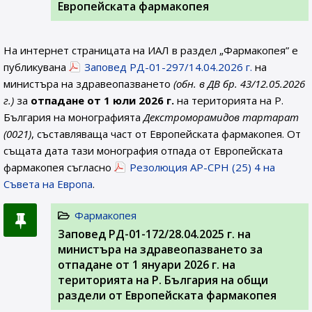
Европейската фармакопея
На интернет страницата на ИАЛ в раздел „Фармакопея” е
публикувана
Заповед РД-01-297/14.04.2026 г.
на
министъра на здравеопазването
(обн. в ДВ бр. 43/12.05.2026
г.)
за
отпадане от 1 юли 2026 г.
на територията на Р.
България на монографията
Декстроморамидов тартaрат
(0021)
, съставляваща част от Европейската фармакопея. От
същата дата тази монография отпада от Европейската
фармакопея съгласно
Резолюция AP-CPH (25) 4 на
Съвета на Европа
.
Фармакопея
Заповед РД-01-172/28.04.2025 г. на
министъра на здравеопазването за
отпадане от 1 януари 2026 г. на
територията на Р. България на общи
раздели от Европейската фармакопея