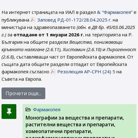
На интернет страницата на ИАЛ в раздел
“Фармакопея”
е
публикувана
Заповед РД-01-172/28.04.2025 г.
на
министъра на здравеопазването
(обн. в ДВ бр. 45/03.06.2025
г.)
за
отпадане от 1 януари 2026 г.
на територията на Р.
България на общите раздели
Вещества, понижаващи
кръвното налягане (2.6.11), Хистамин (2.6.10)
и
Пирогенност
(2.6.8)
, съставляващи част от Европейската фармакопея. От
същата дата общите раздели отпадат от Европейската
фармакопея съгласно
Резолюция AP-CPH (24) 5
на
Съвета на Европа.
Прочети още...
Фармакопея
Монографии за вещества и препарати,
растителни вещества и препарати,
хомеопатични препарати,