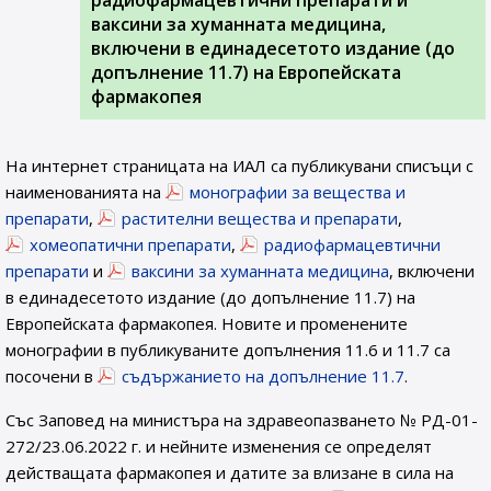
радиофармацевтични препарати и
ваксини за хуманната медицина,
включени в единадесетото издание (до
допълнение 11.7) на Европейската
фармакопея
На интернет страницата на ИАЛ са публикувани списъци с
наименованията на
монографии за вещества и
препарати
,
растителни вещества и препарати
,
хомеопатични препарати
,
радиофармацевтични
препарати
и
ваксини за хуманната медицина
, включени
в единадесетото издание (до допълнение 11.7) на
Европейската фармакопея. Новите и променените
монографии в публикуваните допълнения 11.6 и 11.7 са
посочени в
съдържанието на допълнение 11.7
.
Със Заповед на министъра на здравеопазването № РД-01-
272/23.06.2022 г. и нейните изменения се определят
действащата фармакопея и датите за влизане в сила на