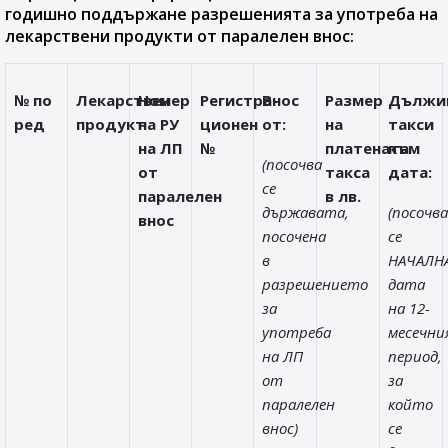
годишно поддържане разрешенията за употреба на
лекарствени продукти от паралелен внос:
№ по
Лекарствен
Номер
Регистра-
Внос
Размер
Дължи
ред
продукт
на РУ
ционен
от:
на
такси
на ЛП
№
платената
към
(посочва
от
такса
дата:
се
паралелен
в лв.
държавата,
(посочва
внос
посочена
се
в
НАЧАЛН
разрешението
дата
за
на 12-
употреба
месечни
на ЛП
период,
от
за
паралелен
който
внос)
се