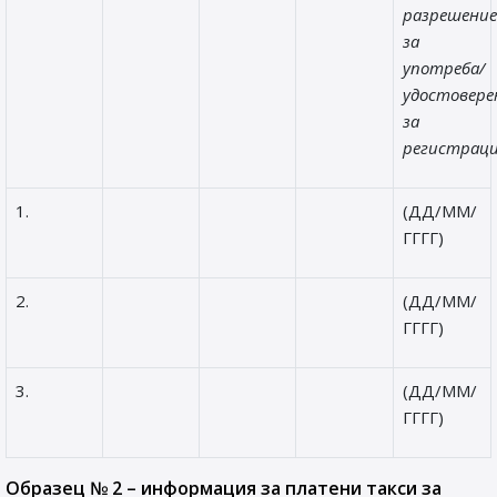
разрешени
за
употреба/
удостовер
за
регистраци
1.
(ДД/ММ/
ГГГГ)
2.
(ДД/ММ/
ГГГГ)
3.
(ДД/ММ/
ГГГГ)
Образец № 2 – информация за платени такси за