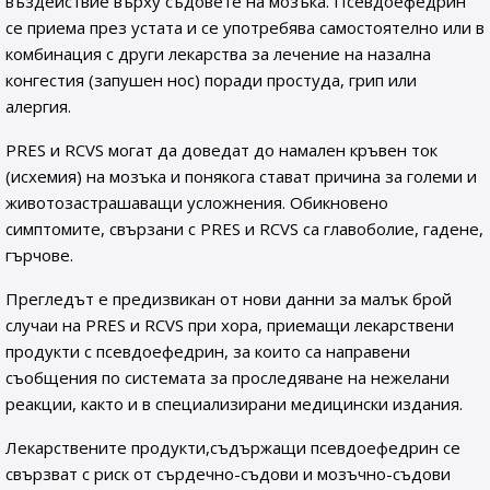
въздействие върху съдовете на мозъка. Псевдоефедрин
се приема през устата и се употребява самостоятелно или в
комбинация с други лекарства за лечение на назална
конгестия (запушен нос) поради простуда, грип или
алергия.
PRES и RCVS могат да доведат до намален кръвен ток
(исхемия) на мозъка и понякога стават причина за големи и
животозастрашаващи усложнения. Обикновено
симптомите, свързани с PRES и RCVS са главоболие, гадене,
гърчове.
Прегледът е предизвикан от нови данни за малък брой
случаи на PRES и RCVS при хора, приемащи лекарствени
продукти с псевдоефедрин, за които са направени
съобщения по системата за проследяване на нежелани
реакции, както и в специализирани медицински издания.
Лекарствените продукти,съдържащи псевдоефедрин се
свързват с риск от сърдечно-съдови и мозъчно-съдови