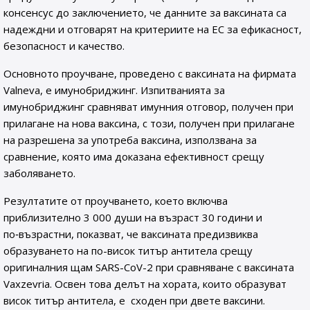
консенсус до заключението, че данните за ваксината са
надеждни и отговарят на критериите на ЕС за ефикасност,
безопасност и качество.
Основното проучване, проведено с ваксината на фирмата
Valneva, е имунобриджинг. Изпитванията за
имунобриджинг сравняват имунния отговор, получен при
прилагане на нова ваксина, с този, получен при прилагане
на разрешена за употреба ваксина, използвана за
сравнение, която има доказана ефективност срещу
заболяването.
Резултатите от проучването, което включва
приблизително 3 000 души на възраст 30 години и
по‑възрастни, показват, че ваксината предизвиква
образуването на по-висок титър антитела срещу
оригиналния щам SARS-CoV-2 при сравняване с ваксината
Vaxzevria. Освен това делът на хората, които образуват
висок титър антитела, е сходен при двете ваксини.