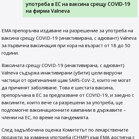
употреба в ЕС на ваксина срещу COVID-19
на фирма Valneva
EMA препоръчва издаване на разрешение за употреба на
ваксина срещу COVID-19 (инактивирана, с адювант) Valneva
за първична ваксинация при хора на възраст от 18 до 50
години.
Ваксината срещу COVID-19 (инактивирана, с адювант)
Valneva съдържа инактивирани (убити) цели вирусни
частици от оригиналния щам SARS-CoV-2, които не могат
да причинят заболяване. Това е шестата ваксина,
препоръчана в ЕС за предпазване от COVID-19, и заедно с
ваксините, които вече са разрешени за употреба, ще
подпомогне ваксинационните кампании в държавите –
членки на ЕС, по време на пандемията.
След задълбочена оценка Комитетът по лекарствените
продукти за хуманна употреба (CHMP) към ЕМА достигна с