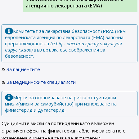
агенция по лекарствата (ЕМА)
Комитетът за лекарствна безопасност (PRAC) към
европейската агенция по лекарствата (EMA) започна
преразглеждане на
Ixchiq - ваксина срещу чикунгуня
вирус (жива)
във връзка със съображения за
безопасност.
За пациентите
За медицинските специалисти
Мерки за ограничаване на риска от суицидни
мисли(мисли за самоубийство) при използване на
финастерид и дутастерид.
Суицидните мисли са потвърдени като възможен
страничен ефект на финастерид таблетки; за сега не е
установена директна връзка за дутастерид.