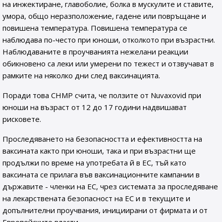
на инжектиране, главоболие, болка в мускулите и ставите,
умора, общо неразположение, гадене или повръщане и
повишена температура. Повишена температура се
наблюдава по-често при юноши, отколкото при възрастни.
Наблюдаваните в проучванията нежелани реакции
обикновено са леки или умерени по тежест и отзвучават в
рамките на няколко дни след ваксинацията.
Поради това CHMP счита, че ползите от Nuvaxovid при
юноши на възраст от 12 до 17 години надвишават
рисковете.
Проследяването на безопасността и ефективността на
ваксината както при юноши, така и при възрастни ще
продължи по време на употребата й в ЕС, тъй като
ваксината се прилага във ваксинационните кампании в
държавите - членки на ЕС, чрез системата за проследяване
на лекарствената безопасност на ЕС и в текущите и
допълнителни проучвания, инициирани от фирмата и от