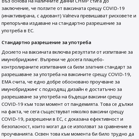
Въз основа на наличните данни CHMP стига до
заключение, че ползите от ваксината срещу COVID-19
(инактивирана, с адювант) Valneva превишават рисковете и
препоръчва издаване на стандартно разрешение за
употреба в ЕС.
Стандартно разрешение за употреба
Досието на ваксината включва резултати от изпитване за
имунобриджинг. Въпреки че досега плацебо-
контролираните изпитвания са били златния стандарт за
разрешаване за употреба на ваксините срещу COVID-19,
EMA счита, че едно добре обосновано проучване за
имунобриджинг с подходящ дизайн е достатъчно за
разрешаване за употреба на бъдещи ваксини срещу
COVID-19 към този момент от пандемията. Това се дължи
на факта, че сега съществуват няколко ваксини срещу
COVID-19, разрешени в ЕС, с доказана ефективност и
безопасност, които могат да се използват за сравнение в
проучванията. Освен това към момента би било трудно да