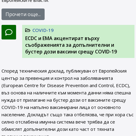
Европейските власти.
Прочети още...
COVID-19
ЕCDC и EMA акцентират върху
съображенията за допълнителни и
бустер дози ваксини срещу COVID-19
Според техническия доклад, публикуван от Европейския
център за превенция и контрол на заболяванията
(European Centre for Disease Prevention and Control, ECDC),
въз основа на наличните към момента данни няма спешна
нужда от прилагане на бустер дози от ваксините срещу
COVID-19 на напълно ваксинирани лица от основното
население. Докладът също така отбелязва, че при хора със
силно отслабена имунна система вече трябва да се
обмислят допълнителни дози като част от тяхната