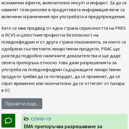
исхемични ефекти, включително инсулт и инфаркт. За да се
намалят тези рискове в продуктовата информация вече са
включени ограничения при употребата и предупреждения.
Като се има предвид от една страна сериозността на PRES
и RCVS и цялостния профил на безопасност на
псевдоефедрин и от друга страна показанията, за които са
одобрени съответните лекарствени продукти, PRAC ще
разгледа подробно наличните доказателства и ще даде
своята препоръка относно това дали разрешенията за
употреба на псевдоефедрин съдържащите лекарствени
продукти трябва да се потвърдят, да се променят, да се
спрат временно или окончателно да се оттеглят от пазара
в ЕС.
Прочети още...
COVID-19
EMA препоръчва разрешаване за