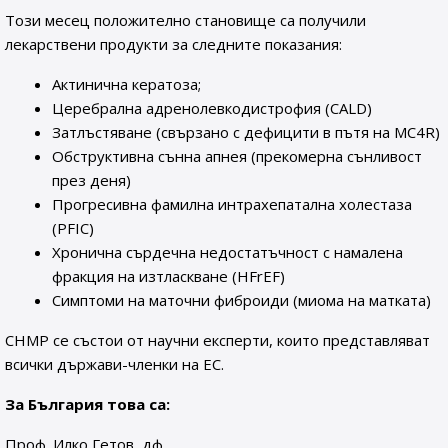
Този месец положително становище са получили
лекарствени продукти за следните показания:
Актинична кератоза;
Церебрална адренолевкодистрофия (CALD)
Затлъстяване (свързано с дефицити в пътя на MC4R)
Обструктивна сънна апнея (прекомерна сънливост
през деня)
Прогресивна фамилна интрахепатална холестаза
(PFIC)
Хронична сърдечна недостатъчност с намалена
фракция на изтласкване (HFrEF)
Симптоми на маточни фиброиди (миома на матката)
CHMP се състои от научни експерти, които представляват
всички държави-членки на ЕС.
За България това са:
Проф. Илко Гетов, дф