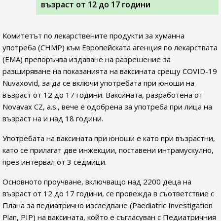
възраст от 12 до 17 години
Комитетът по лекарствените продукти за хуманна
употреба (CHMP) към Европейската агенция по лекарствата
(EMA) препоръчва издаване на разрешение за
разширяване на показанията на ваксината срещу COVID-19
Nuvaxovid, за да се включи употребата при юноши на
възраст от 12 до 17 години. Ваксината, разработена от
Novavax CZ, a.s., вече е одобрена за употреба при лица на
възраст на и над 18 години.
Употребата на ваксината при юноши е като при възрастни,
като се прилагат две инжекции, поставени интрамускулно,
през интервал от 3 седмици.
Основното проучване, включващо над 2200 деца на
възраст от 12 до 17 години, се провежда в съответствие с
Плана за педиатрично изследване (Paediatric Investigation
Plan, PIP) на ваксината, който е съгласуван с Педиатричния