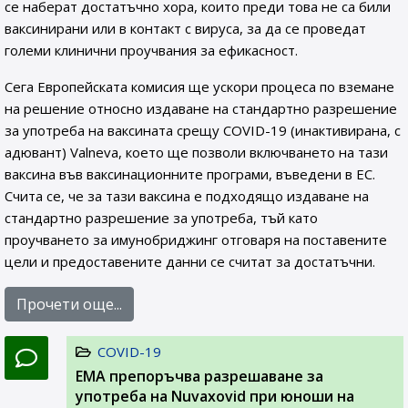
се наберат достатъчно хора, които преди това не са били
ваксинирани или в контакт с вируса, за да се проведат
големи клинични проучвания за ефикасност.
Сега Европейската комисия ще ускори процеса по вземане
на решение относно издаване на стандартно разрешение
за употреба на ваксината срещу COVID-19 (инактивирана, с
адювант) Valneva, което ще позволи включването на тази
ваксина във ваксинационните програми, въведени в ЕС.
Счита се, че за тази ваксина е подходящо издаване на
стандартно разрешение за употреба, тъй като
проучването за имунобриджинг отговаря на поставените
цели и предоставените данни се считат за достатъчни.
Прочети още...
COVID-19
ЕМА препоръчва разрешаване за
употреба на Nuvaxovid при юноши на