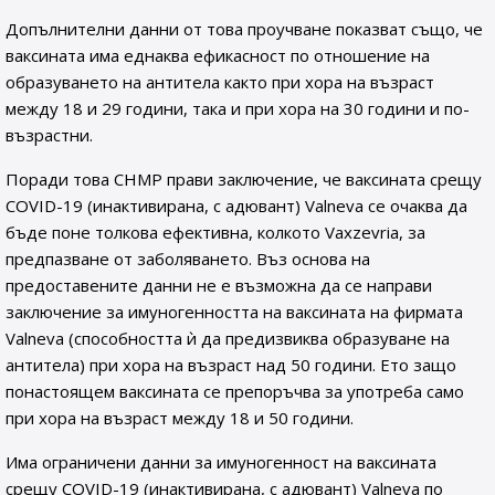
Допълнителни данни от това проучване показват също, че
ваксината има еднаква ефикасност по отношение на
образуването на антитела както при хора на възраст
между 18 и 29 години, така и при хора на 30 години и по-
възрастни.
Поради това CHMP прави заключение, че ваксината срещу
COVID-19 (инактивирана, с адювант) Valneva се очаква да
бъде поне толкова ефективна, колкото Vaxzevria, за
предпазване от заболяването. Въз основа на
предоставените данни не е възможна да се направи
заключение за имуногенността на ваксината на фирмата
Valneva (способността ѝ да предизвиква образуване на
антитела) при хора на възраст над 50 години. Ето защо
понастоящем ваксината се препоръчва за употреба само
при хора на възраст между 18 и 50 години.
Има ограничени данни за имуногенност на ваксината
срещу COVID-19 (инактивирана, с адювант) Valneva по