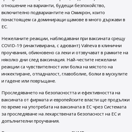
отношение на варианти, будещи безпокойство,
включително подвариантите на Омикрон, които
понастоящем са доминиращи щамове в много държави в
ЕС.
Нежеланите реакции, наблюдавани при ваксината срещу
COVID-19 (инактивирана, с адювант) Valneva в клинични
проучвания, обикновено са леки и отзвучават в рамките на
няколко дни след ваксинация. Най-честите нежелани
реакции са чувствителност или болка на мястото на
инжектиране, отпадналост, главоболие, болки в мускулите
и гадене или повръщане.
Проследяването на безопасността и ефективността на
ваксината от фирмата и европейските власти ще продължи
по време на употребата на ваксината в ЕС чрез Системата
за проследяване на лекарствената безопасност на ЕС и
допълнителни проучвания.