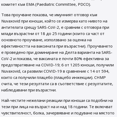
комитет към EMA (Paediatric Committee, PDCO).
Това проучване показва, че имунният отговор към
Nuvaxovid при юноши, който се измерва като нивото на
антителата срещу SARS-CoV-2, е сравним с отговора при
млади възрастни от 18 до 25 години (които са част от
основното проучване, използвано за оценка на
ефективността на ваксината при възрастни). Проучването
е проведено при доминиране на Делта варианта на SARS-
CoV-2 и показва, че ваксината е почти 80% ефективна за
предотвратяване на COVID-19; 6 от 1205 юноши, получили
Nuvaxovid, са развили COVID-19 в сравнение с 14 от 594,
които са получили плацебо (плацебо инжекции). CHMP
счита, че тези резултати са в съответствие с резултатите,
наблюдавани при възрастни.
Най-честите нежелани реакции при юноши са подобни на
тези при лица на възраст на и над 18 години. Те включват
чувствителност, болка, зачервяване и подуване на мястото