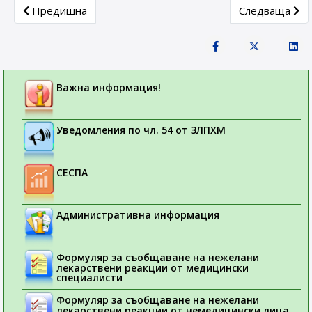
Previous article: ИНТЕГРИРАНА СИСТЕМА ЗА УПРАВЛЕН
Next article: 
Предишна
Следваща
Важна информация!
Уведомления по чл. 54 от ЗЛПХМ
СЕСПА
Административна информация
Формуляр за съобщаване на нежелани
лекарствени реакции от медицински
специалисти
Формуляр за съобщаване на нежелани
лекарствени реакции от немедицински лица