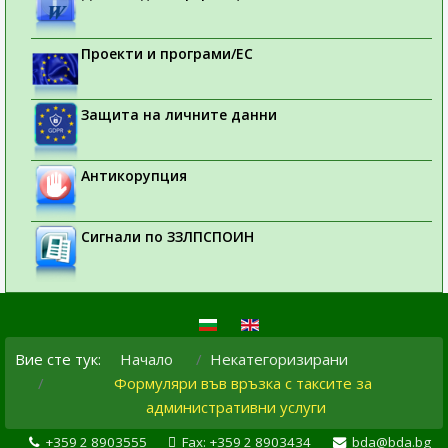
Проекти и програми/ЕС
Защита на личните данни
Антикорупция
Сигнали по ЗЗЛПСПОИН
Вие сте тук:
Начало
Некатегоризирани
Формуляри във връзка с таксите за
административни услуги
+359 2 8903555
Fax: +359 2 8903434
bda@bda.bg